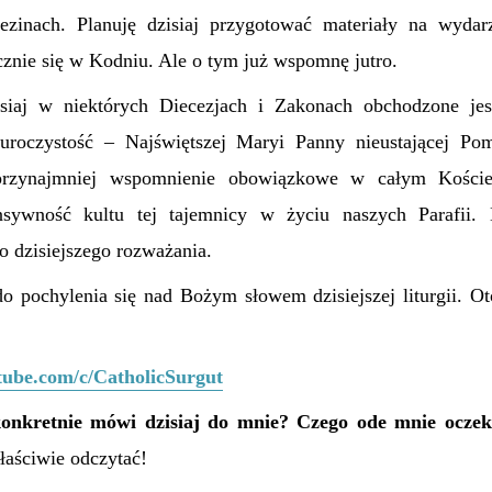
zinach. Planuję dzisiaj przygotować materiały na wydarz
znie się w Kodniu. Ale o tym już wspomnę jutro.
siaj w niektórych Diecezjach i Zakonach obchodzone je
 uroczystość – Najświętszej Maryi Panny nieustającej Pom
przynajmniej wspomnienie obowiązkowe w całym Koście
sywność kultu tej tajemnicy w życiu naszych Parafii.
o dzisiejszego rozważania.
do pochylenia się nad Bożym słowem dzisiejszej liturgii. O
tube.com/c/CatholicSurgut
onkretnie mówi dzisiaj do mnie? Czego ode mnie oczek
aściwie odczytać!