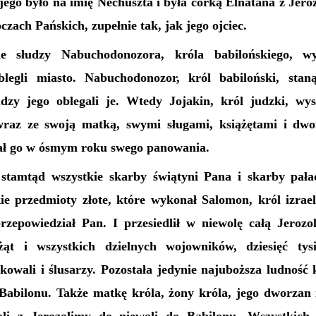
jego było na imię Nechuszta i była córką Elnatana z Jero
 oczach Pańskich, zupełnie tak, jak jego ojciec.
 słudzy Nabuchodonozora, króla babilońskiego, wyr
blegli miasto. Nabuchodonozor, król babiloński, sta
dzy jego oblegali je. Wtedy Jojakin, król judzki, wy
wraz ze swoją matką, swymi sługami, książętami i dwo
ał go w ósmym roku swego panowania.
stamtąd wszystkie skarby świątyni Pana i skarby pała
ie przedmioty złote, które wykonał Salomon, król izraels
rzepowiedział Pan. I przesiedlił w niewolę całą Jerozo
ążąt i wszystkich dzielnych wojowników, dziesięć tys
kowali i ślusarzy. Pozostała jedynie najuboższa ludność k
 Babilonu. Także matkę króla, żony króla, jego dworzan