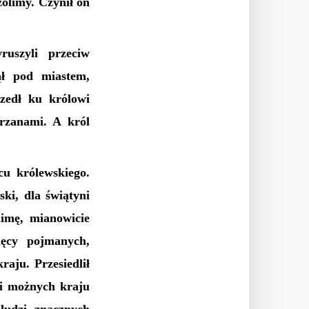
zolimy. Czynił on
uszyli przeciw
nął pod miastem,
szedł ku królowi
rzanami. A król
cu królewskiego.
ki, dla świątyni
limę, mianowicie
ięcy pojmanych,
raju. Przesiedlił
 i możnych kraju