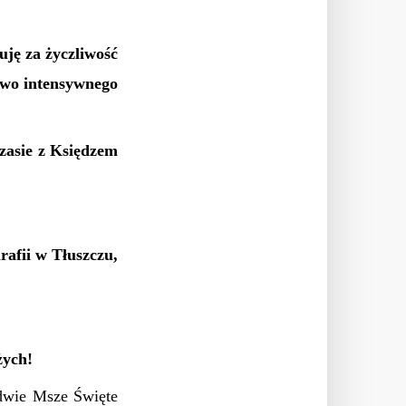
ję za życzliwość
ctwo intensywnego
zasie z Księdzem
afii w Tłuszczu,
żych!
 dwie Msze Święte