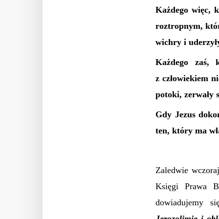
Każdego więc, k
roztropnym, któr
wichry i uderzył
Każdego zaś, 
z człowiekiem n
potoki, zerwały s
Gdy Jezus dokoń
ten, który ma wł
Zaledwie wczora
Księgi Prawa Bo
dowiadujemy s
Jerozolimie i ob