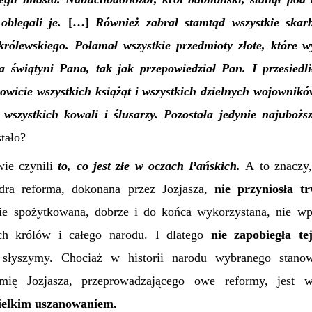
oblegali je.
[…]
Również zabrał stamtąd wszystkie skar
królewskiego. Połamał wszystkie przedmioty złote, które 
dla świątyni Pana, tak jak przepowiedział
Pan
. I przesiedl
wicie wszystkich książąt i wszystkich dzielnych wojowników
wszystkich kowali i ślusarzy. Pozostała jedynie najubożs
stało?
wie czynili
to, co jest złe w oczach Pa
ńskich
.
A to znaczy
dra reforma, dokonana przez Jozjasza,
nie przyniosła t
cie spożytkowana, dobrze i do końca wykorzystana, nie wp
ch królów i całego narodu. I dlatego
nie zapobiegła te
j słyszymy. Chociaż w historii narodu wybranego stanow
mię Jozjasza, przeprowadzającego owe reformy, jest w
ielkim uszanowaniem.