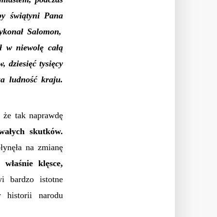
by świątyni Pa
na
wykonał Salomon,
ił
w niewolę
całą
, dziesięć tysięcy
za ludność kraju.
, że tak naprawdę
rwałych skutków.
łynęła na zmianę
j właśnie klęsce,
i bardzo istotne
 historii narodu