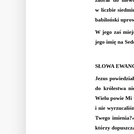
zabrał do niew
w liczbie siedmi
babiloński uprow
W jego zaś miejs
jego imię na Sed
SŁOWA EWANG
Jezus powiedzia
do królestwa ni
Wielu powie Mi 
i nie wyrzucali
Twego imienia?»
którzy dopuszcza