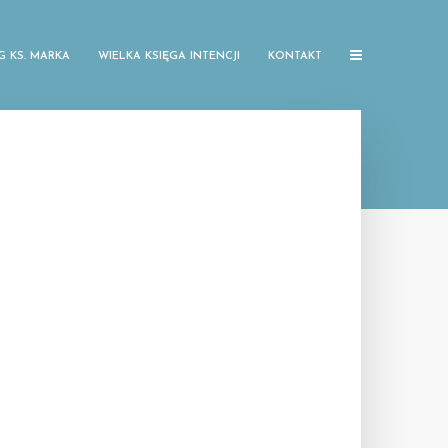
G KS. MARKA
WIELKA KSIĘGA INTENCJI
KONTAKT