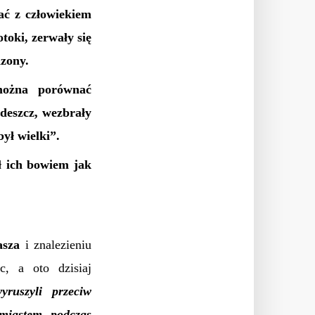
ać z człowiekiem
toki, zerwały się
dzony.
można porównać
deszcz, wezbrały
był wielki”.
ł ich bowiem jak
asza
i znalezieniu
c, a oto dzisiaj
yruszyli przeciw
 miastem, podczas