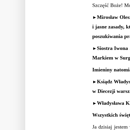
Szczęść Boże! Mo
Mirosław Oles
►
i jasne zasady, 
poszukiwania p
Siostra Iwona 
►
Markiem w Surg
Imieniny natomi
Ksiądz Władysł
►
w Diecezji warsz
Władysława Kłu
►
Wszystkich święt
Ja dzisiaj jeste