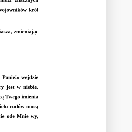
ludzi znacznych
h wojowników król
iasza, zmieniając
 Panie!» wejdzie
y jest w niebie.
cą Twego imienia
wielu cudów mocą
cie ode Mnie wy,