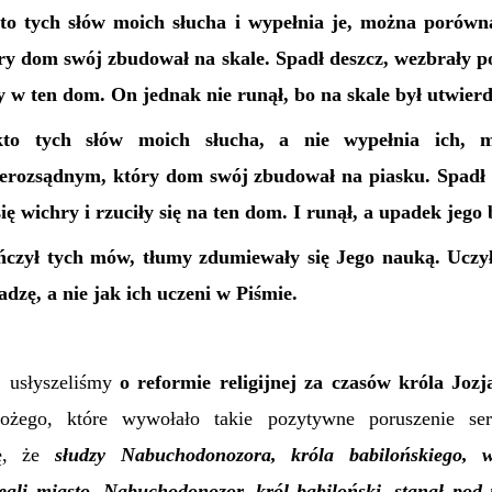
to tych słów moich słucha i wypełnia je, można porówn
y dom swój zbudował na skale. Spadł deszcz, wezbrały po
y w ten dom. On jednak nie runął, bo na skale był utwier
kto tych słów moich słucha, a nie wypełnia ich, 
ierozsądnym, który dom swój zbudował na piasku. Spadł 
ię wichry i rzuciły się na ten dom. I runął, a upadek jego 
czył tych mów, tłumy zdumiewały się Jego nauką. Uczy
adzę, a nie jak ich uczeni w Piśmie.
j usłyszeliśmy
o reformie religijnej za czasów króla Jozj
żego, które wywołało takie pozytywne poruszenie ser
ię, że
słudzy Nabuchodonozora, króla babilońskiego, w
legli miasto. Nabuchodonozor, król babiloński, stanął pod