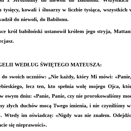
oli z Jerozolimy do niewoli do Babilonu. Wszystkich 
u tysięcy, kowali i ślusarzy w liczbie tysiąca, wszystkic
adził do niewoli, do Babilonu.
ce król babiloński ustanowił królem jego stryja, Mattan
ecjasz.
ELII WEDŁUG ŚWIĘTEGO MATEUSZA:
ł do swoich uczniów: „Nie każdy, który Mi mówi: «Panie,
ebieskiego, lecz ten, kto spełnia wolę mojego Ojca, któr
w owym dniu: «Panie, Panie, czy nie prorokowaliśmy mo
śmy złych duchów mocą Twego imienia, i nie czyniliśmy 
. Wtedy im oświadczę: «Nigdy was nie znałem. Odejdź
cie się nieprawości».