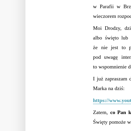
w Parafii w Brze
wieczorem rozpoc
Moi Drodzy, dzi
albo święto lub
że nie jest to 
pod uwagę inten
to wspomnienie d
I już zapraszam 
Marka na dziś:
https://www.you
Zatem,
c
o Pan k
Święty pomoże wł