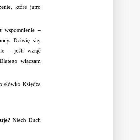
enie, które jutro
st wspomnienie –
ocy. Dziwię się,
le – jeśli wziąć
 Dlatego włączam
to słówko Księdza
uje?
Niech Duch