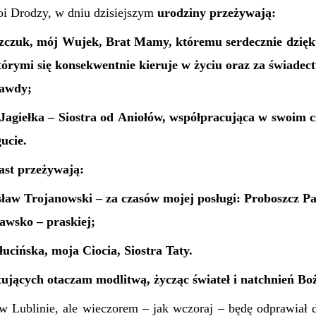
i Drodzy, w dniu dzisiejszym
urodziny przeżywają:
zczuk, mój Wujek, Brat Mamy, któremu serdecznie dzięku
którymi się konsekwentnie kieruje w życiu oraz za świade
rawdy;
Jagiełka – Siostra od Aniołów, współpracująca w swoim c
ucie.
ast przeżywają:
aw Trojanowski – za czasów mojej posługi: Proboszcz Par
awsko – praskiej;
cińska, moja Ciocia, Siostra Taty.
ujących otaczam modlitwą, życząc świateł i natchnień Bo
m w Lublinie, ale wieczorem – jak wczoraj – będę odprawiał