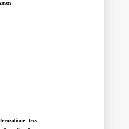
 Amen
erozolimie trzy