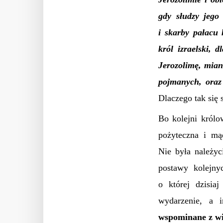
gdy słudzy jego 
i skarby pałacu 
król izraelski, 
Jerozolimę, miano
pojmanych, oraz 
Dlaczego tak się 
Bo kolejni królo
pożyteczna i mą
Nie była należy
postawy kolejny
o której dzisia
wydarzenie, a i
wspominane z w