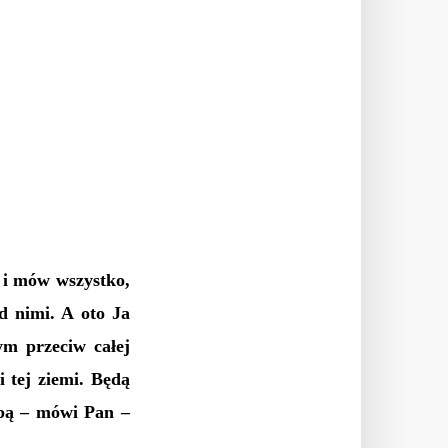
 i mów wszystko,
ed nimi. A oto Ja
ym przeciw całej
 tej ziemi. Będą
tobą – mówi Pan –