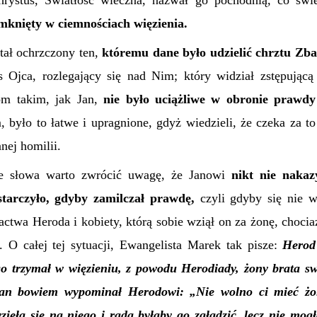
hrystus, Światłość wieczna, nazwał go pochodnią, co świ
mknięty w ciemnościach więzienia.
tał ochrzczony ten,
któremu dane było udzielić chrztu Zba
os Ojca, rozlegający się nad Nim; który widział zstępując
om takim, jak Jan,
nie było uciążliwe w obronie prawdy
było to łatwe i upragnione, gdyż wiedzieli, że czeka za to
nej homilii.
te słowa warto zwrócić uwagę, że Janowi
nikt nie nakaz
tarczyło, gdyby zamilczał prawdę,
czyli gdyby się nie wy
actwa Heroda i kobiety, którą sobie wziął
on
za żonę, chocia
a.
O całej tej sytuacji, Ewangelista Marek tak pisze:
Herod
o trzymał w więzieniu, z powodu Herodiady, żony brata sw
Jan bowiem wypominał Herodowi: „Nie wolno ci mieć żo
ięła się na niego i rada byłaby go zgładzić, lecz nie mo