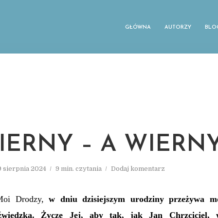
GŁÓWNA
AUTORZY
BLO
BIERNY – A WIERNY
9 sierpnia 2024
9 min. czytania
Dodaj komentarz
Moi Drodzy,
w dniu
dzisiejszym
urodziny przeżywa mo
źwiedzka. Życzę Jej, aby
tak, jak Jan Chrzciciel,