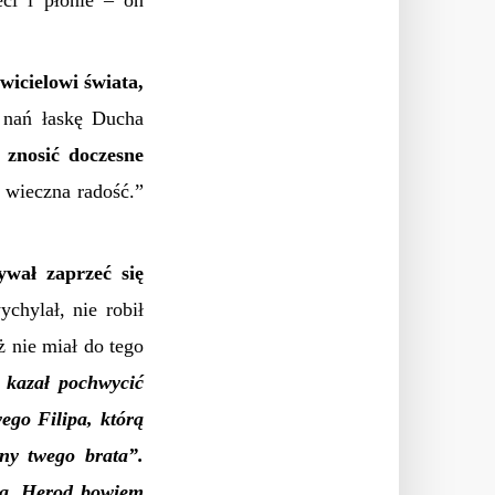
eci i płonie – on
wicielowi świata,
ą nań łaskę Ducha
 znosić doczesne
 wieczna radość.”
ywał zaprzeć się
chylał, nie robił
ż nie miał do tego
 kazał pochwycić
ego Filipa, którą
ny twego brata”.
gła. Herod bowiem