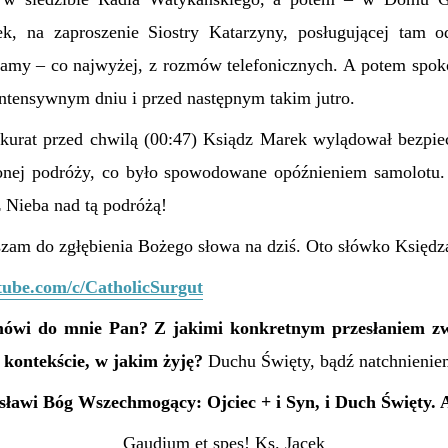
k, na zaproszenie Siostry Katarzyny, posługującej tam od
znamy – co najwyżej, z rozmów telefonicznych. A potem spok
ntensywnym dniu i przed następnym takim jutro.
 akurat przed chwilą (00:47) Ksiądz Marek wylądował bezpie
onej podróży, co było spowodowane opóźnieniem samolotu.
z Nieba nad tą podróżą!
aszam do zgłębienia Bożego słowa na dziś. Oto słówko Księd
tube.com/c/CatholicSurgut
mówi do mnie Pan? Z jakimi konkretnym przesłaniem zw
kontekście, w jakim żyję?
Duchu Święty, bądź natchnienie
sławi Bóg Wszechmogący: Ojciec + i Syn, i Duch Święty.
Gaudium et spes! Ks. Jacek