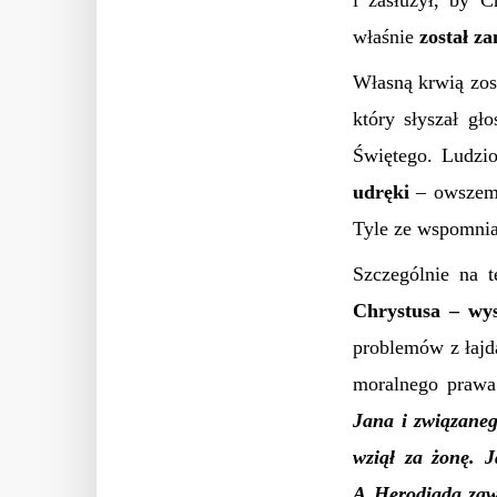
i zasłużył, by C
właśnie
został za
Własną krwią zos
który słyszał gł
Świętego. Ludzi
udręki
– owszem, 
Tyle ze wspomnia
Szczególnie na 
Chrystusa – wys
problemów z łajd
moralnego praw
Jana i związaneg
wziął za żonę. 
A Herodiada zawz