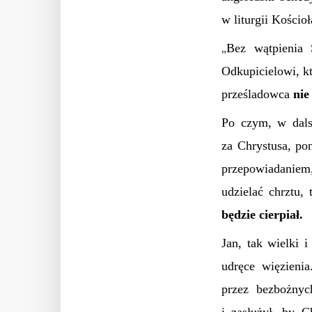
w liturgii Kościoł
Bez wątpienia 
„
Odkupicielowi, k
prześladowca
nie
Po czym, w dalsz
za Chrystusa, po
przepowiadaniem,
udzielać chrztu,
będzie cierpiał.
Jan, tak wielki 
udręce więzieni
przez bezbożnyc