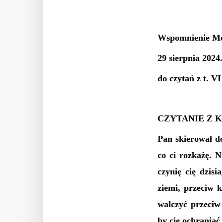
Wspomnienie Męc
29 sierpnia 2024.
do czytań z t. V
CZYTANIE Z 
Pan skierował d
co ci rozkażę. N
czynię cię dzis
ziemi, przeciw 
walczyć przeciw 
by cię ochraniać