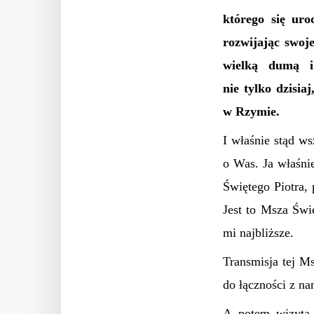
którego się uro
rozwijając swoje
wielką dumą i 
nie tylko dzisiaj
w Rzymie.
I właśnie stąd w
o Was. Ja właśni
Świętego Piotra, 
Jest to Msza Świ
mi najbliższe.
Transmisja tej M
do łączności z na
A potem wizyta 