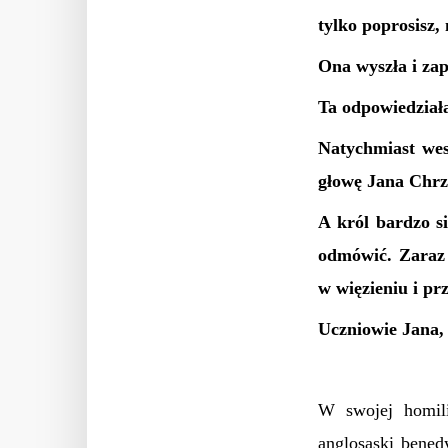
tylko poprosisz,
Ona wyszła i za
Ta odpowiedziała
Natychmiast wes
głowę Jana Chrzc
A król bardzo si
odmówić. Zaraz t
w więzieniu i pr
Uczniowie Jana, d
W swojej homili
anglosaski bene