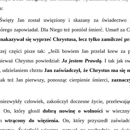
a:
Święty Jan został uwięziony i skazany za świadectwo
tórego zapowiadał. Dla Niego też poniósł śmierć. Umarł za C
 nakazywał się wyprzeć Chrystusa, lecz tylko zamilczeć p
ej części pisze tak: „
Jeśli bowiem Jan przelał krew za p
nieważ Chrystus powiedział:
Ja jestem Prawdą.
I tak jak 
 udzielaniem chrztu
Jan zaświadczył, że Chrystus ma się n
 tak też Jan pierwszy, ponosząc cierpienie śmierci,
zaznacz
i niezwykły człowiek, zakończył doczesne życie, przelewają
a. On, który głosił
dobrą nowinę o wolności
w wieczny
h
wtrącony do więzienia.
On, który przyszedł zaświadc