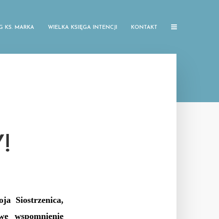
G KS. MARKA
WIELKA KSIĘGA INTENCJI
KONTAKT
!
ja Siostrzenica,
 we wspomnienie