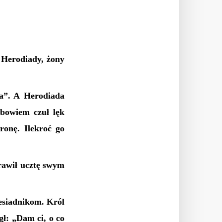
 Herodiady, żony
a”. A Herodiada
 bowiem czuł lęk
ronę. Ilekroć go
rawił ucztę swym
esiadnikom. Król
gł: „Dam ci, o co