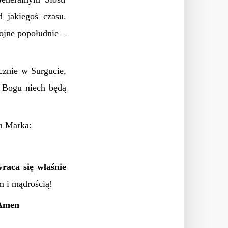
 jakiegoś czasu.
ojne popołudnie –
cznie w Surgucie,
 Bogu niech będą
za Marka:
raca się właśnie
m i mądrością!
 Amen