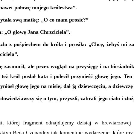
 nawet połowę mojego królestwa”.
pytała swą matkę: „O co mam prosić?”
: „O głowę Jana Chrzciciela”.
zła z pośpiechem do króla i prosiła: „Chcę, żebyś mi za
iciela”.
ę zasmucił, ale przez wzgląd na przysięgę i na biesiadnik
eż król posłał kata i polecił przynieść głowę jego. Ten 
zyniósł głowę jego na misie; dał ją dziewczęciu, a dziewczę
owiedziawszy się o tym, przyszli, zabrali jego ciało i złoż
i, której fragment odnajdujemy dzisiaj w brewiarzowej 
dyktyn Beda Czcigodny tak komentuje wydarzenie, które my