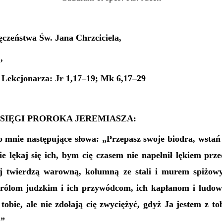
zeństwa Św. Jana Chrzciciela,
,
I Lekcjonarza: Jr 1,17–19; Mk 6,17–29
KSIĘGI PROROKA JEREMIASZA:
o mnie następujące słowa: „Przepasz swoje biodra, wstań
ie lękaj się ich, bym cię czasem nie napełnił lękiem prz
iaj twierdzą warowną, kolumną ze stali i murem spiżow
królom judzkim i ich przywódcom, ich kapłanom i ludowi
tobie, ale nie zdołają cię zwyciężyć, gdyż Ja jestem z 
.”