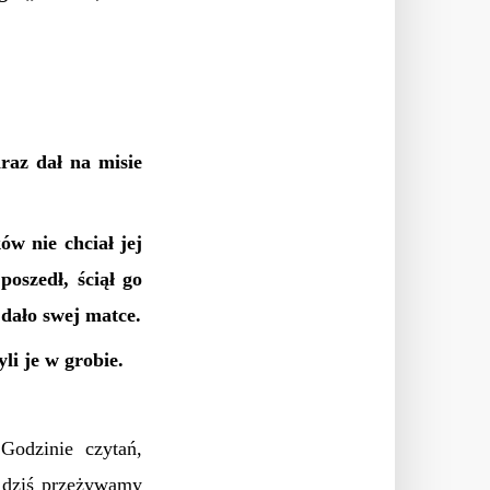
raz dał na misie
ów nie chciał jej
poszedł, ściął go
 dało swej matce.
yli je w grobie.
Godzinie czytań,
 dziś przeżywamy