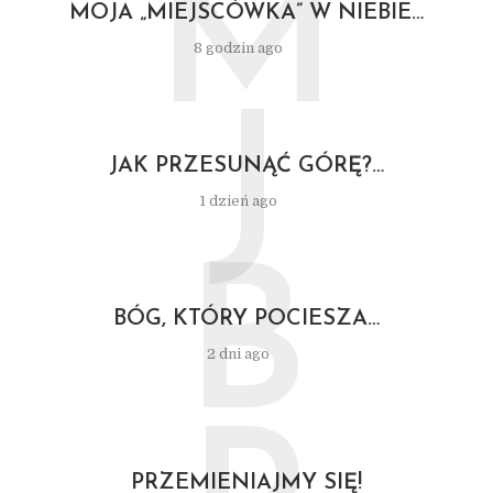
M
MOJA „MIEJSCÓWKA” W NIEBIE…
8 godzin ago
J
JAK PRZESUNĄĆ GÓRĘ?…
1 dzień ago
B
BÓG, KTÓRY POCIESZA…
2 dni ago
PRZEMIENIAJMY SIĘ!