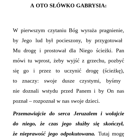
A OTO SŁÓWKO GABRYSIA:
W pierwszym czytaniu Bóg
wyraża pragnienie,
by
J
ego lud był pocieszony, by przygotował
M
u drogę i prostował dla
Niego
ścieżki. Pan
mówi tu wprost, żeby wyjść z grzechu, pozbyć
się go i przez to uczynić drogę
(
ścieżkę
),
t
o znaczy:
swoje dusze czystymi, byśmy
nie doznali wstydu przed Panem i by On nas
poznał –
rozpoznał w nas swoje dzieci.
Przemawiajcie do serca Jeruzalem i wołajcie
do niego, że czas jego służby się skończył,
że nieprawość jego odpokutowana.
Tutaj mogę