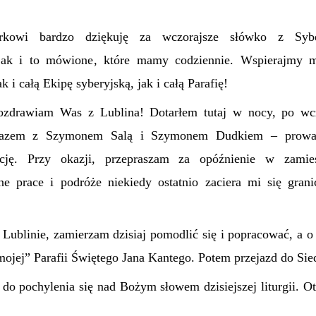
owi bardzo dziękuję za wczorajsze słówko z Syber
 jak i to mówione, które mamy codziennie. Wspierajmy 
 i całą Ekipę syberyjską, jak i całą Parafię!
pozdrawiam Was z Lublina! Dotarłem tutaj w nocy, po wczo
 razem z Szymonem Salą i Szymonem Dudkiem – prow
cję. Przy okazji, przepraszam za opóźnienie w zamie
ne prace i podróże niekiedy ostatnio zaciera mi się gra
w Lublinie, zamierzam dzisiaj pomodlić się i popracować, a 
ojej” Parafii Świętego Jana Kantego. Potem przejazd do Sie
do pochylenia się nad Bożym słowem dzisiejszej liturgii. O