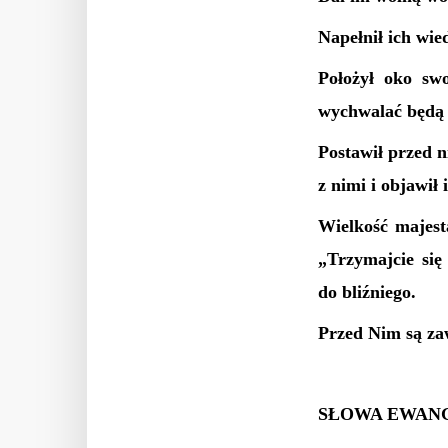
Napełnił ich wie
Położył oko swo
wychwalać będą i
Postawił przed n
z nimi i objawił
Wielkość majesta
„Trzymajcie się
do bliźniego.
Przed Nim są zaw
SŁOWA EWANG