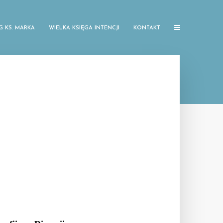
G KS. MARKA
WIELKA KSIĘGA INTENCJI
KONTAKT