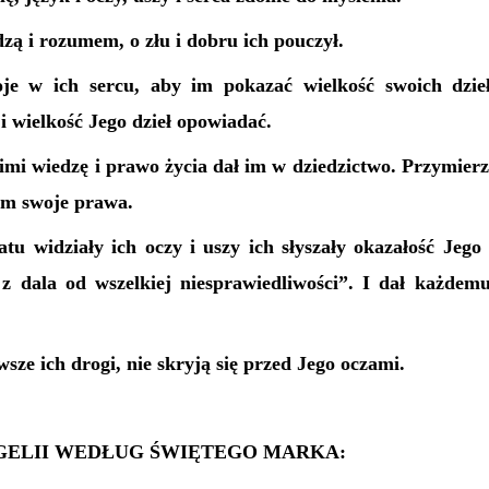
dzą i rozumem, o złu i dobru ich pouczył.
je w ich sercu, aby im pokazać wielkość swoich dzieł
 wielkość Jego dzieł opowiadać.
imi wiedzę i prawo życia dał im w dziedzictwo. Przymier
 im swoje prawa.
tu widziały ich oczy i uszy ich słyszały okazałość Jego
 z dala od wszelkiej niesprawiedliwości”. I dał każdem
sze ich drogi, nie skryją się przed Jego oczami.
ELII WEDŁUG ŚW
IĘTEGO
MARKA: