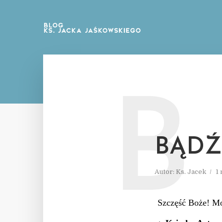
B
BĄDŹ
Autor:
Ks. Jacek
1
Szczęść Boże! Mo