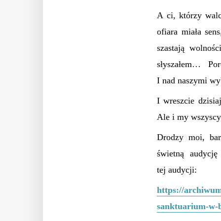
A ci, którzy walc
ofiara miała sens
szastają wolnoś
słyszałem… P
I nad naszymi wy
I wreszcie dzisi
Ale i my wszyscy
Drodzy moi, bar
świetną audycję
tej audycji:
https://archiwu
sanktuarium-w-bi