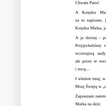
Chwała Panu!
A Księdzu Mark
za to zapisane,
Księdza Marka, jak
A ja dzisiaj – 
Przyjechaliśmy
wczorajszą audy
ale przez te noc
i nocą…
I właśnie tutaj, 
Mszę Świętą w „m
Zapraszam zatem 
Marka na dziś: