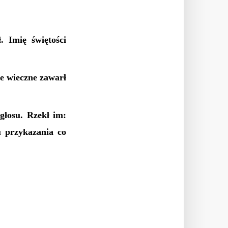
. Imię świętości
ze wieczne zawarł
 głosu. Rzekł im:
u przykazania co