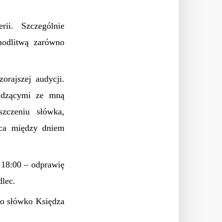
ii. Szczególnie
modlitwą zarówno
rajszej audycji.
adzącymi ze mną
szczeniu słówka,
nica między dniem
o 18:00 – odprawię
dlec.
to słówko Księdza