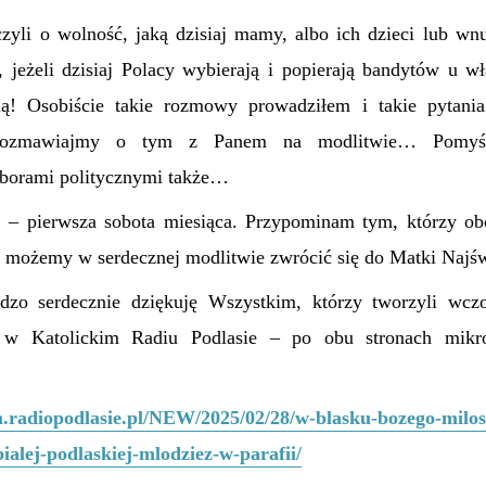
zyli o wolność, jaką dzisiaj mamy, albo ich dzieci lub wnu
, jeżeli dzisiaj Polacy wybierają i popierają bandytów u w
cią! Osobiście takie rozmowy prowadziłem i takie pytania
orozmawiajmy o tym z Panem na modlitwie… Pomy
borami politycznymi także…
aj – pierwsza sobota miesiąca. Przypominam tym, którzy ob
 możemy w serdecznej modlitwie zwrócić się do Matki Najśw
dzo serdecznie dziękuję Wszystkim, którzy tworzyli wczo
 w Katolickim Radiu Podlasie – po obu stronach mikr
m.radiopodlasie.pl/NEW/2025/02/28/w-blasku-bozego-milos
alej-podlaskiej-mlodziez-w-parafii/