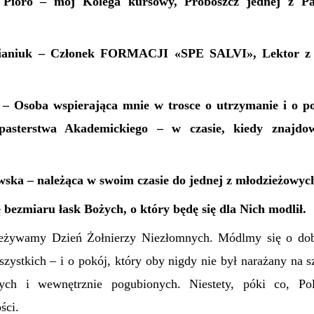
 Pióro – mój Kolega kursowy, Proboszcz jednej z Par
aniuk – Członek FORMACJI «SPE SALVI», Lektor z m
 – Osoba wspierająca mnie w trosce o utrzymanie i o 
pasterstwa Akademickiego – w czasie, kiedy znajdo
wska – należąca w swoim czasie do jednej z młodzieżowyc
bezmiaru łask Bożych, o który będę się dla Nich modlił.
rzeżywamy Dzień Żołnierzy Niezłomnych. Módlmy się o dob
zystkich – i o pokój, który oby nigdy nie był narażany na 
nych i wewnętrznie pogubionych. Niestety, póki co, Pol
ści.