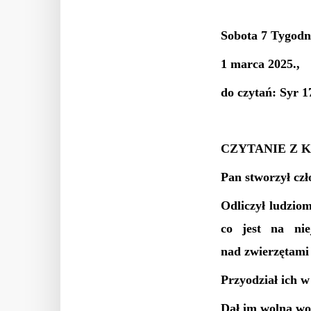
Sobota 7 Tygodni
1 marca 2025.,
do czytań: Syr 
CZYTANIE Z K
Pan stworzył czł
Odliczył ludzio
co jest na nie
nad zwierzętami
Przyodział ich w
Dał im wolną wol