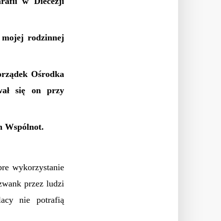
afii w Diecezji
ojej rodzinnej
porządek Ośrodka
wał się on przy
h Wspólnot.
re wykorzystanie
szwank przez ludzi
acy nie potrafią