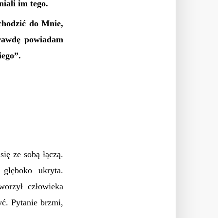
niali im tego.
ychodzić do Mnie,
prawdę powiadam
iego”.
 się
ze sobą łączą.
 głęboko ukryta.
worzył człowieka
ć. Pytanie brzmi,