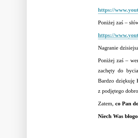
https://www.you
Poniżej zaś – sł
https://www.yo
Nagranie dzisiejs
Poniżej
zaś
– wer
zachęty do byci
Bardzo dziękuję 
z podjętego dobr
Zatem,
c
o Pan do
Niech Was błogo