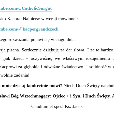
tube.com/c/CatholicSurgut
ówko Kacpra. Najpierw w wersji mówionej:
utube.com/@kacpergrandczech
zego rozważania pojawi się w ciągu dnia.
sja pisana.
Serdecznie dziękuję
za dar słowa!
I za te bardzo
a „jak dzieci – oczywiście, we właściwym rozujemieniu te
Kacprowi za głębokie i odważne świadectwo! I solidność w
owolnie zadania!
 mnie dzisiaj konkretnie mówi?
Niech Duch Święty natchni
sławi Bóg Wszechmogący: Ojciec + i Syn, i Duch Święty.
Gaudium et spes! Ks. Jacek