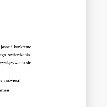
 jasne i konkretne
go stwierdzenia.
 wywiązywaniu się
e i oświeci!
 Amen