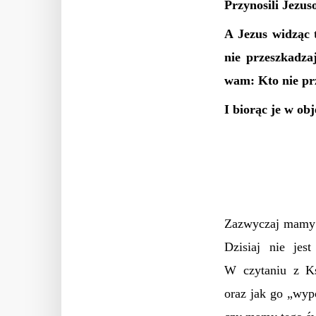
Przynosili Jezuso
A Jezus widząc t
nie przeszkadza
wam: Kto nie p
I biorąc je w obj
Zazwyczaj mamy 
Dzisiaj nie jes
W czytaniu z Ks
oraz jak go „wyp