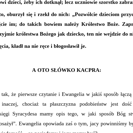
wi dzieci, żeby ich dotknął; lecz uczniowie szorstko zabra
o, oburzył się i rzekł do nich: „Pozwólcie dzieciom prz
jcie im; do takich bowiem należy
K
rólestwo Boże. Za
rzyjmie
k
rólestwa Bożego jak dziecko, ten nie wejdzie do n
ęcia, kładł na nie ręce i błogosławił je.
A OTO SŁÓWKO KACPRA:
tak, że
pierwsze
czytanie
i
Ewangeli
a
w jakiś sposób
łączą
t inaczej, chociaż ta płaszczyzna podobieństw jest dość
ięgi Syracydesa mamy opis tego, w jaki sposób Bóg st
osażył”. Ewangelia opowiada zaś o tym, jacy powinniśmy by