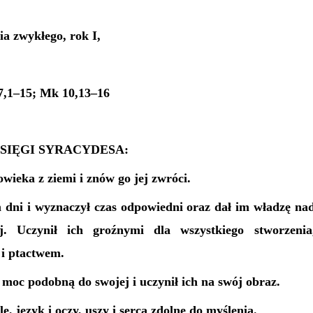
a zwykłego, rok I,
17,1–15; Mk 10,13–16
SIĘGI SYRACYDESA:
owieka z ziemi i znów go jej zwróci.
m dni i wyznaczył czas odpowiedni oraz dał im władzę na
j. Uczynił ich groźnymi dla wszystkiego stworzeni
 i ptactwem.
 moc podobną do swojej i uczynił ich na swój obraz.
ę, język i oczy, uszy i serca zdolne do myślenia.