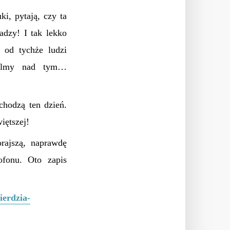
ki, pytają, czy ta
ładzy! I tak lekko
 od tychże ludzi
ślmy nad tym…
chodzą ten dzień.
iętszej!
rajszą, naprawdę
ofonu. Oto zapis
ierdzia-