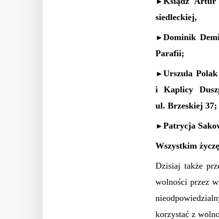
Ksiądz Artur
►
siedleckiej,
Dominik Demi
►
Parafii;
Urszula Polak
►
i Kaplicy Dusz
ul. Brzeskiej 37;
Patrycja Sako
►
Wszystkim życzę 
Dzisiaj także p
wolności przez ws
nieodpowiedzial
korzystać z wolno