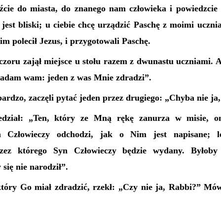
źcie do miasta, do znanego nam człowieka i powiedzcie
jest bliski; u ciebie chcę urządzić Paschę z moimi uczni
 im polecił Jezus, i przygotowali Paschę.
zoru zajął miejsce u stołu razem z dwunastu uczniami. A 
adam wam: jeden z was Mnie zdradzi”.
rdzo, zaczęli pytać jeden przez drugiego: „Chyba nie ja
dział: „Ten, który ze Mną rękę zanurza w misie, o
 Człowieczy odchodzi, jak o Nim jest napisane; l
rzez którego Syn Człowieczy będzie wydany. Byłoby 
 się nie narodził”.
tóry Go miał zdradzić, rzekł: „Czy nie ja, Rabbi?” Mów