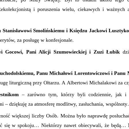
kolekcjonistą i poruszenia wielu, ciekawych i ważnych 
 Stanisławowi Smolińskiemu i Księdzu Jackowi Lusztyko
ytów, za posługę w konfesjonale.
i Gocowi, Pani Alicji Szumowieckiej i Zuzi Łubik
dzi
uchodolskiemu, Panu Michałowi Lorentowiczowi i Panu
ługę liturgiczną przy Ołtarzu. A Albertowi Michalakowi za cz
estnikom
– zarówno tym, którzy byli codziennie, jak i 
ni – dziękuję za atmosferę modlitwy, zasłuchania, wspólnot
ność większej liczby Osób. Można było naprawdę posłucha
ać się w spokoju… Niektórzy nawet obiecywali, że będą… N