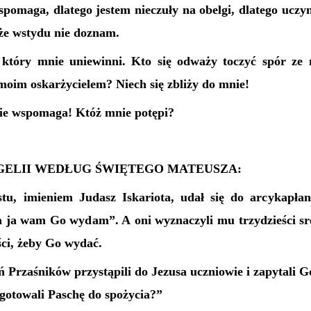
pomaga, dlatego jestem nieczuły na obelgi, dlatego uczy
 że wstydu nie doznam.
, który mnie uniewinni. Kto się odważy toczyć spór 
moim oskarżycielem? Niech się zbliży do mnie!
e wspomaga! Któż mnie potępi?
ELII WEDŁUG ŚWIĘTEGO MATEUSZA:
u, imieniem Judasz Iskariota, udał się do arcykapła
 a ja wam Go wydam”. A oni wyznaczyli mu trzydzieści s
ści, żeby Go wydać.
 Przaśników przystąpili do Jezusa uczniowie i zapytali G
gotowali Paschę do spożycia?”