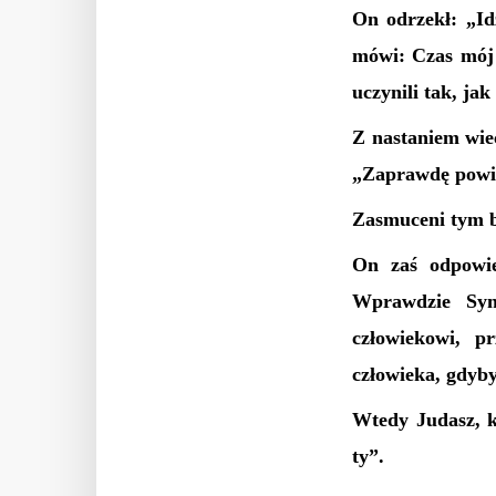
On odrzekł: „Id
mówi: Czas mój 
uczynili tak, jak
Z nastaniem wiec
„Zaprawdę powi
Zasmuceni tym ba
On zaś odpowie
Wprawdzie Syn
człowiekowi, p
człowieka, gdyby
Wtedy Judasz, k
ty”.