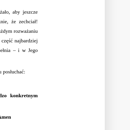
ało, aby jeszcze
nie, że zechciał!
każdym rozważaniu
część najbardziej
ełnia – i w Jego
u posłuchać:
dzo konkretnym
 Amen