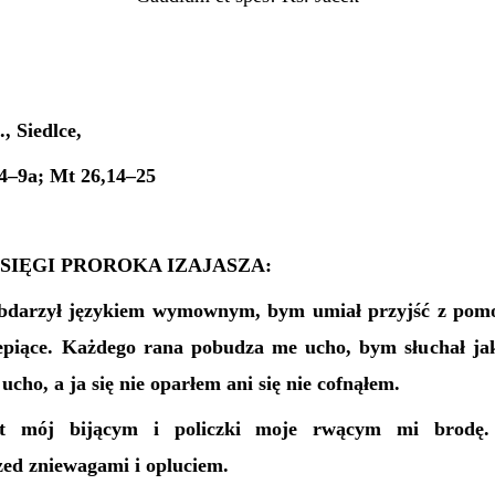
, Siedlce,
,4–9a; Mt 26,14–25
SIĘGI PROROKA IZAJASZA:
bdarzył językiem wymownym, bym umiał przyjść z pom
epiące. Każdego rana pobudza me ucho, bym słuchał ja
ucho, a ja się nie oparłem ani się nie cofnąłem.
et mój bijącym i policzki moje rwącym mi brodę. 
zed zniewagami i opluciem.