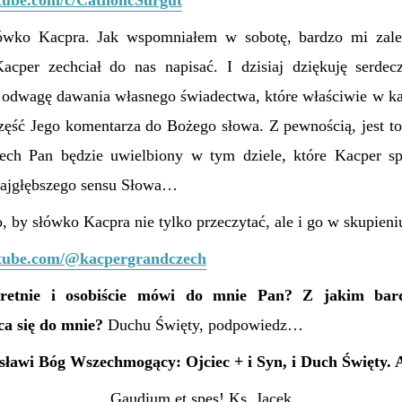
tube.com/c/CatholicSurgut
łówko Kacpra.
Jak wspomniałem w sobotę, bardzo mi zależ
cper zechciał do nas napisać. I dzisiaj dziękuję serdecz
a odwagę dawania własnego świadectwa, które właściwie w 
zęść Jego komentarza do Bożego słowa. Z pewnością, jest to 
iech Pan będzie uwielbiony w tym dziele, które Kacper sp
najgłębszego sensu Słowa…
 by słówko Kacpra nie tylko przeczytać, ale i go w skupieni
utube.com/@kacpergrandczech
retnie i osobiście mówi do mnie Pan? Z jakim bar
a się do mnie?
Duchu Święty, podpowiedz…
sławi Bóg Wszechmogący: Ojciec + i Syn, i Duch Święty.
Gaudium et spes! Ks. Jacek