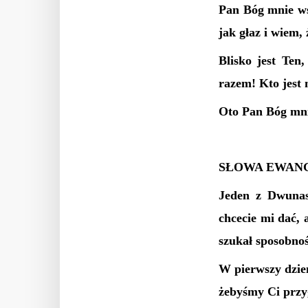
Pan Bóg mnie ws
jak głaz i wiem,
Blisko jest Ten
razem! Kto jest 
Oto Pan Bóg mni
SŁOWA EWANG
Jeden z Dwunast
chcecie mi dać,
szukał sposobno
W pierwszy dzień
żebyśmy Ci przy