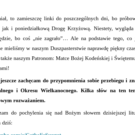
iał, to zamieszczę linki do poszczególnych dni, bo prób
 jak i poniedziałkową Drogę Krzyżową. Niestety, wygląda 
będzie, bo coś „nie zagrało”… Ale na podstawie tego, co 
 że mieliśmy w naszym Duszpasterstwie naprawdę piękny czas
 także naszym Patronom: Matce Bożej Kodeńskiej i Świętem
nami!
 jeszcze zachęcam do przypomnienia sobie przebiegu i zn
lnego i Okresu Wielkanocnego. Kilka słów na ten tem
kowym rozważaniem.
szam do pochylenia się nad Bożym słowem dzisiejszej litu
 dziś: