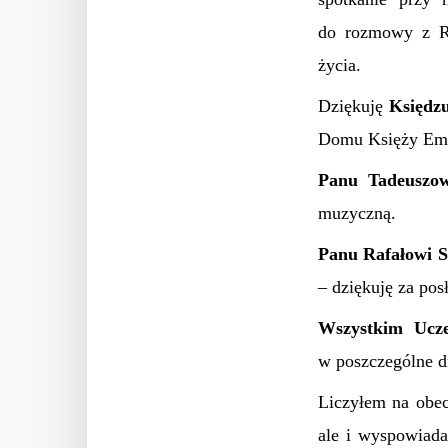
do rozmowy z Re
życia.
Dziękuję
Księdzu
Domu Księży Emer
Panu Tadeuszow
muzyczną.
Panu Rafałowi S
– dziękuję za pos
Wszystkim Ucz
w poszczególne d
Liczyłem na obec
ale i wyspowiad