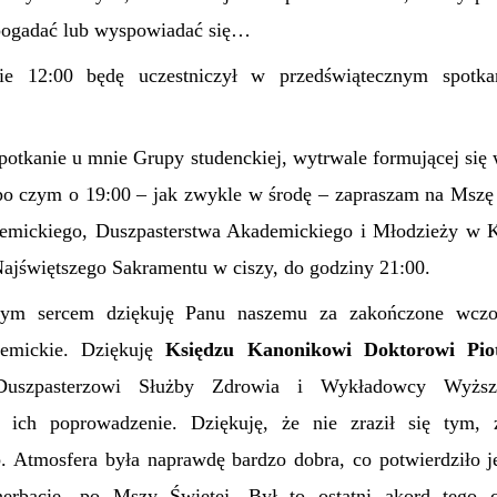
 pogadać lub wyspowiadać się…
ie 12:00 będę uczestniczył w przedświątecznym spotk
spotkanie u mnie Grupy studenckiej, wytrwale formującej się
po czym o 19:00 – jak zwykle w środę – zapraszam na Mszę 
emickiego, Duszpasterstwa Akademickiego i Młodzieży w K
Najświętszego Sakramentu w ciszy, do godziny 21:00.
łym sercem dziękuję Panu naszemu za zakończone wczor
demickie. Dziękuję
Księdzu Kanonikowi Doktorowi Piot
 Duszpasterzowi Służby Zdrowia i Wykładowcy Wyższ
ich poprowadzenie. Dziękuję, że nie zraził się tym,
. Atmosfera była naprawdę bardzo dobra, co potwierdziło j
herbacie, po Mszy Świętej. Był to ostatni akord tego 