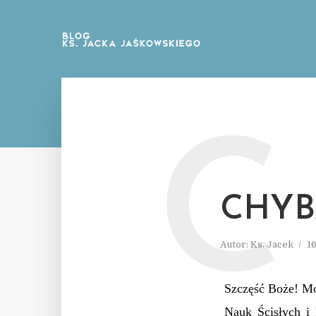
C
CHYBA
Autor:
Ks. Jacek
1
Szczęść Boże! Mo
Nauk Ścisłych i 