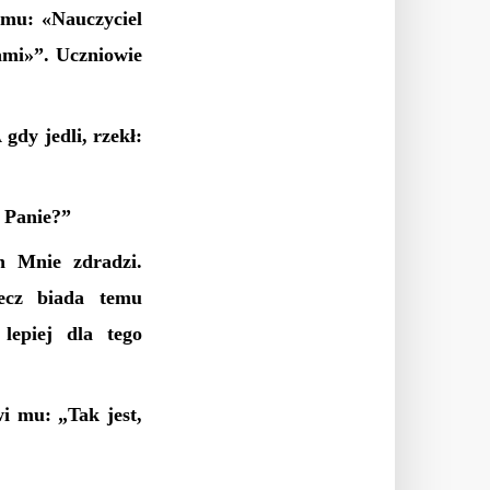
 mu: «Nauczyciel
ami»”. Uczniowie
gdy jedli, rzekł:
, Panie?”
n Mnie zdradzi.
ecz biada temu
lepiej dla tego
i mu: „Tak jest,