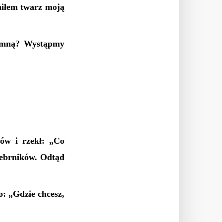
niłem twarz moją
ze mną? Wystąpmy
nów i rzekł: „Co
rebrników. Odtąd
o: „Gdzie chcesz,