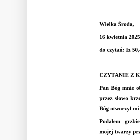
Wielka Środa,
1
6 kwietnia 2025.
do czytań: Iz 50
CZYTANIE Z K
Pan Bóg mnie o
przez słowo krz
Bóg otworzył mi 
Podałem grzbi
mojej twarzy pr