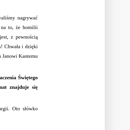
owaliśmy nagrywać
na to, że homilii
jest, z pewnością
! Chwała i dzięki
u Janowi Kantemu
aczenia Świętego
at znajduje się
rgii. Oto słówko