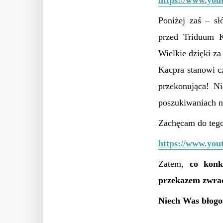
https://www.you
P
oniżej zaś – s
przed Triduum Ka
Wielkie dzięki z
Kacpra stanowi c
przekonująca! N
poszukiwaniach 
Zachęcam do tego,
https://www.yo
Zatem,
c
o konk
przekazem zwrac
Niech Was błogo