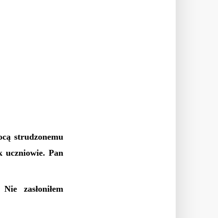
ocą strudzonemu
k uczniowie. Pan
Nie zasłoniłem