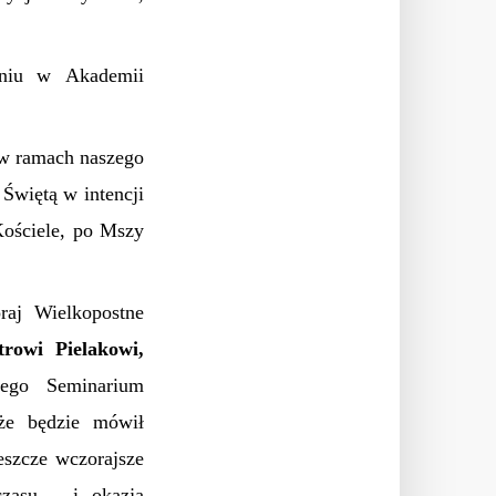
aniu w Akademii
 w ramach naszego
Świętą w intencji
ościele, po Mszy
aj Wielkopostne
rowi Pielakowi,
ego Seminarium
 że będzie mówił
eszcze wczorajsze
czasu – i okazja