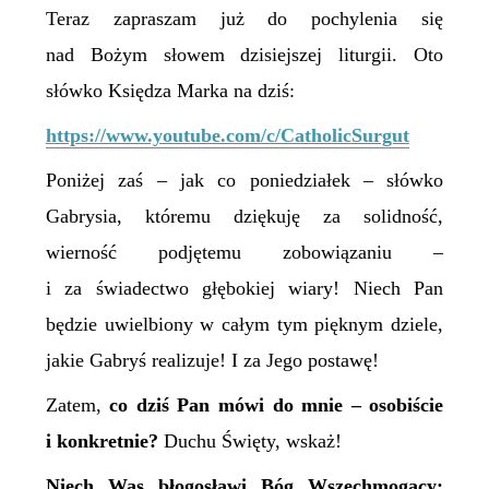
Teraz zapraszam już do pochylenia się
nad Bożym słowem dzisiejszej liturgii. Oto
słówko Księdza Marka na dziś:
https://www.youtube.com/c/CatholicSurgut
P
oniżej
zaś
– ja
k co poniedziałek – słówko
Gabrysia, któremu dziękuję za solidność,
wierność podjętemu zobowiązaniu –
i za świadectwo głębokiej wiary! Niech Pan
będzie uwielbiony w całym tym pięknym dziele,
jakie Gabryś realizuje! I za Jego postawę!
Zatem,
c
o dziś Pan mówi do mnie – osobiście
i konkretnie?
Duchu Święty, wskaż!
Niech Was błogosławi Bóg Wszechmogący: