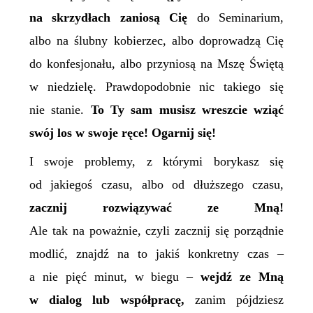
na skrzydłach zaniosą
C
ię
do Seminarium,
albo na ślubny kobierzec, albo doprowadzą Cię
do konfesjonału, albo przyniosą na Mszę Świętą
w niedzielę. Prawdopodobnie nic takiego się
nie stanie.
To Ty sam musisz wreszcie wziąć
swój los w swoje ręce! Ogarnij się!
I swoje problemy,
z którymi borykasz się
od jakiegoś czasu, albo od dłuższego czasu,
zacznij rozwiązywać ze Mną!
Ale tak na poważnie, czyli zacznij się porządnie
modlić, znajdź na to
jakiś konkretny
czas –
a nie pięć minut, w biegu –
wejdź ze Mną
w dialog lub współpracę,
zanim pójdziesz