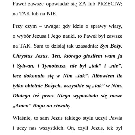
Paweł zawsze opowiadał się
ZA
lub
PRZECIW
;
na
TAK
lub na
NIE
.
Przy czym – uwaga: gdy idzie o sprawy wiary,
o wybór Jezusa i Jego nauki, to Paweł był zawsze
na
TAK
. Sam to dzisiaj tak uzasadnia:
Syn Boży,
Chrystus Jezus, Ten, którego głosiłem wam ja
i Sylwan, i Tymoteusz, nie był „tak” i „nie”,
lecz dokonało się w Nim „tak”. Albowiem ile
tylko obietnic Bożych, wszystkie są „tak” w Nim.
Dlatego też przez Niego wypowiada się nasze
„Amen” Bogu na chwałę.
Właśnie, to sam Jezus takiego stylu uczył Pawła
i uczy nas wszystkich. On,
czyli Jezus,
też był