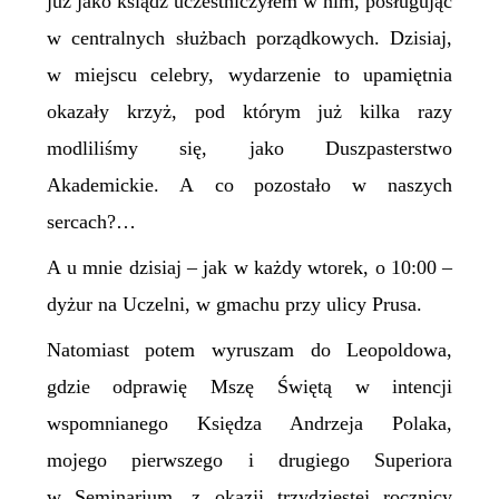
już jako ksiądz uczestniczyłem w nim, posługując
w centralnych służbach porządkowych. Dzisiaj,
w miejscu celebry, wydarzenie to upamiętnia
okazały krzyż, pod którym już kilka razy
modliliśmy się, jako Duszpasterstwo
Akademickie. A co pozostało w naszych
sercach?…
A u mnie dzisiaj – jak w każdy wtorek, o 10:00 –
dyżur na Uczelni, w gmachu przy ulicy Prusa.
Natomiast potem wyruszam do Leopoldowa,
gdzie odprawię Mszę Świętą w intencji
wspomnianego Księdza Andrzeja Polaka,
mojego pierwszego i drugiego Superiora
w Seminarium, z okazji trzydziestej rocznicy