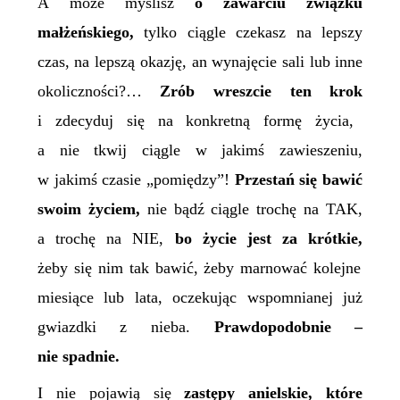
A może myślisz
o zawarciu związku
małżeńskiego,
tylko ciągle czekasz na lepszy
czas, na lepszą okazję, an wynajęcie sali lub inne
okoliczności?…
Z
rób wreszcie ten krok
i zdecyduj się na konkretną formę życia,
a nie tkwij ciągle w jakimś zawieszeniu,
w jakimś czasie „pomiędzy”
!
Przestań się bawić
swoim życiem,
nie bądź ciągle trochę na
TAK
,
a trochę na
NIE
,
bo życie jest za krótkie,
żeby się nim tak bawić, żeby marnować kolejne
miesiące lub lata, oczekując wspomnianej już
gwiazdki z nieba.
Prawdopodobnie –
nie spadnie.
I nie pojawią się
zastępy anielskie, które