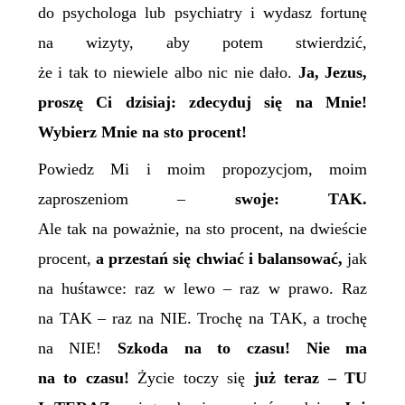
do psychologa lub psychiatry i wydasz fortunę
na wizyty, aby potem stwierdzić,
że i tak to niewiele albo nic nie dało.
Ja,
Jezus,
proszę
Ci dzisiaj: zdecyduj się na Mnie!
Wybierz Mnie na sto procent!
Powiedz Mi i moim propozycjom, moim
zaproszeniom –
swoje: TAK.
Ale tak na poważnie, na sto procent, na dwieście
procent,
a przestań się chwiać i balansować,
jak
na huśtawce: raz w lewo – raz w prawo. Raz
na
TAK
– raz na
NIE
. Trochę na
TAK,
a trochę
na
NIE
!
Szkoda
na to
czasu! Nie ma
na to czasu!
Życie toczy się
już tera
z
– TU