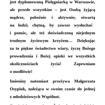
jest dyplomowaną Pielęgniarką w Warszawie,
ale przede wszystkim – jest Osobą żyjącą
mądrze, pobożnie i aktywnie; otwart
ą
na ludzi; chętn
ą
, by zawsze wysłuchać
i pomóc, ale też doświadczon
ą
niejednym
trudnym życiowym
krzyżem…
Dziękując
za to piękne świadectwo wiary, życzę Bożego
prowadzenia i Bożej opieki we wszystkich
okolicznościach życia!
Zapewniam
o modlitwie!
Imieniny natomiast przeżywa Małgorzata
Osypiuk, należąca w swoim czasie do jednej
z młodzieżowych Wspólnot.