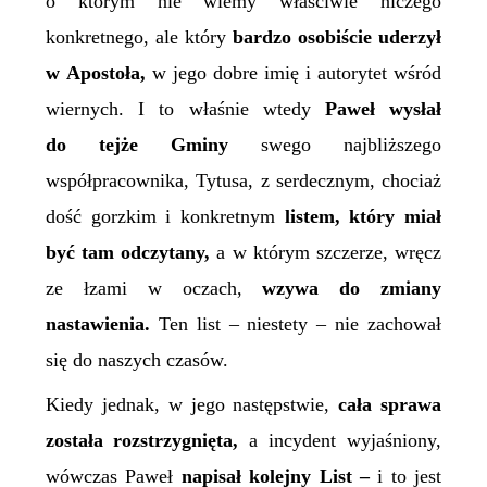
o którym nie wiemy właściwie niczego
konkretnego, ale który
bardzo osobiście uderzył
w Apostoła,
w jego dobre imię i autorytet wśród
wiernych. I to właśnie wtedy
Paweł wysłał
do tejże Gminy
swego najbliższego
współpracownika, Tytusa, z serdecznym, chociaż
dość gorzkim i konkretnym
listem, który miał
być tam odczytany,
a w którym s
zczerze
, wręcz
ze łzami w oczach,
wzywa do zmiany
nastawienia.
Ten list – niestety – nie zachował
się do naszych czasów.
Kiedy jednak, w jego następstwie,
cała sprawa
została
rozstrzygnięta,
a incydent wyjaśniony,
wówczas Paweł
napisał kolejny List –
i to jest