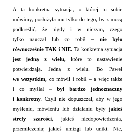
A ta konkretna sytuacja, o której tu sobie
mówimy, posłużyła mu tylko do tego, by z mocą
podkreślić, że nigdy i w niczym, czego
tylko naucza
ł
lub co robi
ł
–
nie
było
równocześnie
TAK
i
NIE
.
Ta konkretna sytuacja
jest jedną z wielu,
które to nastawienie
potwierdzają.
Jedn
ą
z wielu. Bo Paweł
we wszystkim,
co mówi
ł
i robi
ł
– a więc także
i co myśl
ał
–
był bardzo jednoznaczny
i konkretny.
Czyli nie dopuszczał, aby w jego
myśleniu, mówieniu lub działaniu były
jakieś
strefy szarości,
jakieś niedopowiedzenia,
przemilczenia; jakieś umizgi lub uniki. Nie,