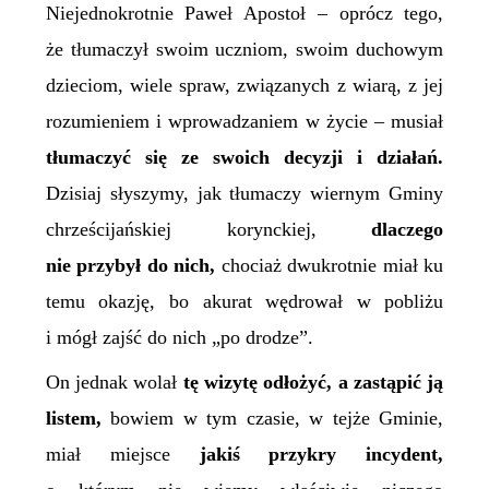
Niejednokrotnie Paweł Apostoł – oprócz tego,
że tłumaczył swoim uczniom, swoim duchowym
dzieciom, wiele spraw, związanych z wiarą, z jej
rozumieniem i wprowadzaniem w życie – musiał
tłumaczyć się ze swoich decyzji i działań.
Dzisiaj słyszymy, jak tłumaczy wiernym Gminy
chrześcijańskiej korynckiej,
dlaczego
nie przybył do nich,
chociaż dwukrotnie miał ku
temu okazję, bo akurat wędrował w pobliżu
i mógł zajść do nich „po drodze”.
On jednak wolał
tę wizytę odłożyć, a zastąpić ją
listem,
bowiem w tym czasie, w tejże Gminie,
miał miejsce
jakiś przykry incydent,