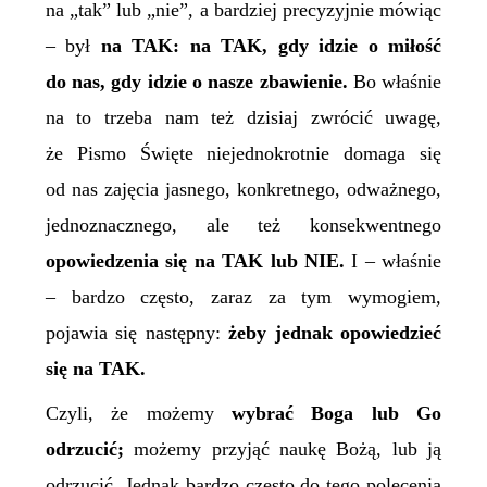
na „tak” lub „nie”, a bardziej precyzyjnie mówiąc
– był
na
TAK
: na
TAK
, gdy idzie o miłość
do nas, gdy idzie o nasze zbawienie.
Bo właśnie
na to trzeba nam też
dzisiaj
zwrócić uwagę,
że Pismo Święte niejednokrotnie domaga się
od nas zajęcia jasnego, konkretnego, odważnego,
jednoznacznego, ale też konsekwentnego
opowiedzenia się na
TAK
lub
NIE
.
I – właśnie
– bardzo często, zaraz za tym wymogiem,
pojawia się następny:
żeby jednak opowiedzieć
się na
TAK
.
Czyli, że możemy
wybrać Boga lub Go
odrzucić;
możemy przyjąć naukę Bożą, lub ją
odrzucić. Jednak bardzo często do tego polecenia