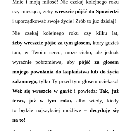
Mnie i moją miłość! Nie czekaj kolejnego roku
czy miesiąca, żeby
wreszcie pójść do Spowiedzi
i uporządkować swoje życie! Zrób to już dzisiaj!
N
ie czekaj kolejnego roku czy kilku lat,
żeby wreszcie pójść za tym głosem,
który gdzieś
tam, w Twoim sercu, może cicho, ale jednak
wyraźnie pobrzmiewa, aby
pójść za głosem
mojego powołania do kapłaństwa lub do życia
zakonnego,
tylko Ty przed tym głosem uciekasz!
Weź się wreszcie w garść
i powiedz:
T
ak, już
teraz, już w tym roku,
albo wtedy, kiedy
to będzie najszybciej możliwe –
decyduję się
na to
!