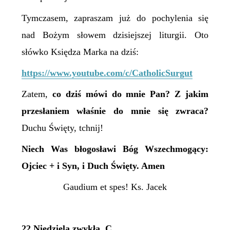
Tymczasem, zapraszam już do pochylenia się
nad Bożym słowem dzisiejszej liturgii. Oto
słówko Księdza Marka na dziś:
https://www.youtube.com/c/CatholicSurgut
Zatem,
c
o dziś mówi do mnie Pan? Z jakim
przesłaniem właśnie do mnie się zwraca?
Duchu Święty, tchnij!
N
iech Was błogosławi Bóg Wszechmogący:
Ojciec + i Syn, i Duch Święty. Amen
Gaudium et spes! Ks. Jacek
22 Niedziela zwykła, C,