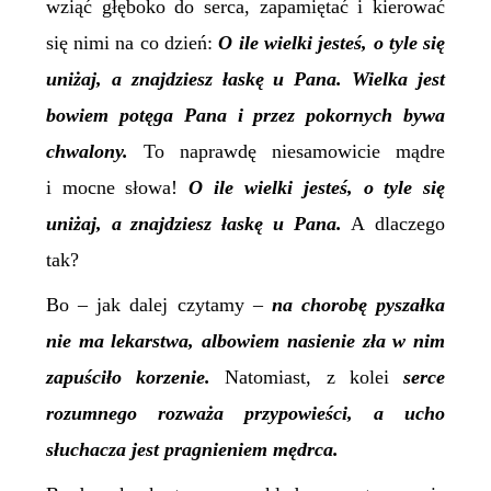
wziąć głęboko do serca, zapamiętać i kierować
się nimi na co dzień:
O ile wielki jesteś, o tyle się
uniżaj, a znajdziesz łaskę u Pana. Wielka jest
bowiem potęga Pana i przez pokornych bywa
chwalony.
To naprawdę niesamowicie mądre
i mocne słowa!
O ile wielki jesteś, o tyle się
uniżaj, a znajdziesz łaskę u Pana.
A dlaczego
tak?
Bo – jak dalej czytamy –
n
a chorobę pyszałka
nie ma lekarstwa, albowiem nasienie zła w nim
zapuściło korzenie.
Natomiast, z kolei
s
erce
rozumnego rozważa przypowieści, a ucho
słuchacza
jest pragnieniem mędrca.