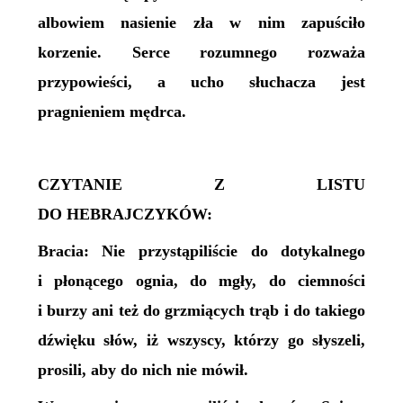
albowiem nasienie zła w nim zapuściło
korzenie. Serce rozumnego rozważa
przypowieści, a ucho słuchacza jest
pragnieniem mędrca.
CZYTANIE Z LISTU
DO HEBRAJCZYKÓW:
Bracia: Nie przystąpiliście do dotykalnego
i płonącego ognia, do mgły, do ciemności
i burzy ani też do grzmiących trąb i do takiego
dźwięku słów, iż wszyscy, którzy go słyszeli,
prosili, aby do nich nie mówił.