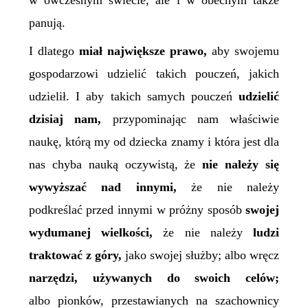
w ówczesnym świecie, ale i w obecnym także
panują.
I dlatego
miał największe prawo,
aby swojemu
gospodarzowi udzielić takich pouczeń, jakich
udzielił. I aby takich samych pouczeń
udzielić
dzisiaj nam,
przypominając nam właściwie
naukę, którą my od dziecka znamy i która jest dla
nas chyba nauką oczywistą, że
nie należy się
wywyższać nad innymi,
że nie należy
podkreślać przed innymi w próżny sposób
swojej
wydumane
j
wielkości,
że nie należy
ludzi
traktować z góry,
jako swojej służby; albo wręcz
narzędzi, używanych do swoich celów;
albo pionków, przestawianych na szachownicy