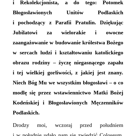
i Rekolekcjonista, a
do tego
: Potomek
Błogosławionych Unitów Podlaskich
i pochodzący z Parafii Pratulin. Dziękując
Jubilatowi za wielorakie i owocne
zaangażowanie w budowanie królestwa Bożego
w sercach ludzi i kształtowaniu katolickiego
obrazu rodziny – życzę niegasnącego zapału
i tej wielkiej gorliwości, z jakiej jest znany.
Niech Bóg Mu we wszystkim błogosławi – o co
modlę się
przez wstawiennictwo Matki Bożej
Kodeńskiej i Błogosławionych Męczenników
Podlaskich.
Drodzy moi, wczoraj przed południem
i w południe udało nam się zwiedzić Coloseum,