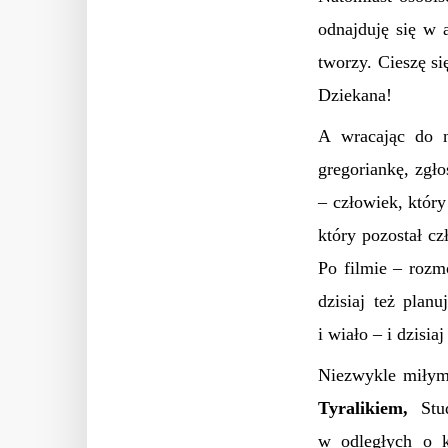
odnajduję się w 
tworzy. Cieszę s
Dziekana!
A wracając do n
gregoriankę, zgło
– człowiek, który
który pozostał c
Po filmie – rozm
dzisiaj też plan
i wiało – i dzis
Niezwykle miłym
Tyralikiem,
St
w odległych o k