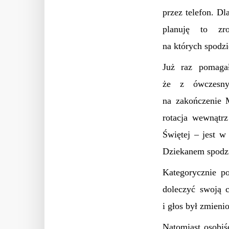
przez telefon. D
planuję to zr
na których spodzi
Już raz pomaga
że z ówczesny
na zakończenie M
rotacja wewnątr
Świętej – jest w
Dziekanem spodz
Kategorycznie p
doleczyć swoją 
i głos był zmieni
Natomiast osobiś