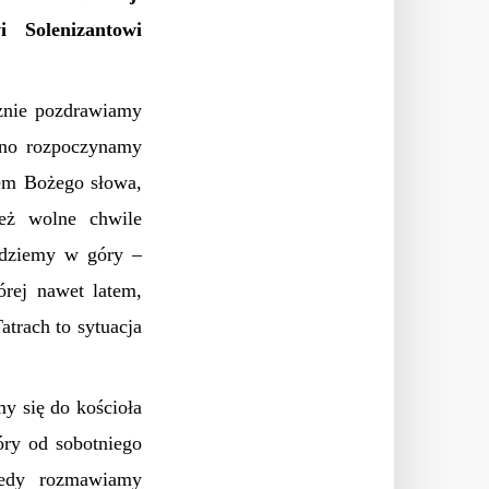
 Solenizantowi
znie pozdrawiamy
Rano rozpoczynamy
niem Bożego słowa,
też wolne chwile
 idziemy w góry –
órej nawet latem,
trach to sytuacja
y się do kościoła
óry od sobotniego
iedy rozmawiamy