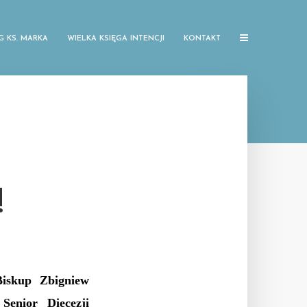
G KS. MARKA
WIELKA KSIĘGA INTENCJI
KONTAKT
!
Biskup Zbigniew
 Senior Diecezji