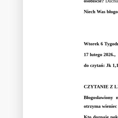
osobiście?
Duchu
Niech Was błogo
Wtorek 6 Tygodn
17 lutego 2026.,
do czytań: Jk 1
CZYTANIE Z 
Błogosławiony 
otrzyma wieniec 
Kto doznaje pok