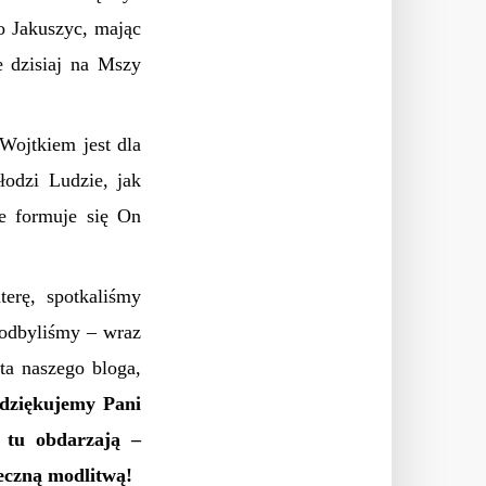
 Jakuszyc, mając
e dzisiaj na Mszy
 Wojtkiem jest dla
łodzi Ludzie, jak
e formuje się On
erę, spotkaliśmy
 odbyliśmy – wraz
ta naszego bloga,
dziękujemy Pani
s tu obdarzają –
eczną modlitwą!