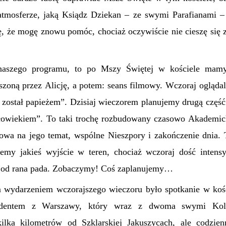
atmosferze, jaką Ksiądz Dziekan – ze swymi Parafianami – 
ię, że mogę znowu pomóc, chociaż oczywiście nie cieszę się 
aszego programu, to po Mszy Świętej w kościele mamy
szoną przez Alicję, a potem: seans filmowy. Wczoraj ogląda
 został papieżem”. Dzisiaj wieczorem planujemy drugą część
złowiekiem”. To taki trochę rozbudowany czasowo Akademi
owa na jego temat, wspólne Nieszpory i zakończenie dnia. 
ujemy jakieś wyjście w teren, chociaż wczoraj dość intens
iaj od rana pada. Zobaczymy! Coś zaplanujemy…
 wydarzeniem wczorajszego wieczoru było spotkanie w koś
udentem z Warszawy, który wraz z dwoma swymi Kole
ilka kilometrów od Szklarskiej Jakuszycach, ale codzienn