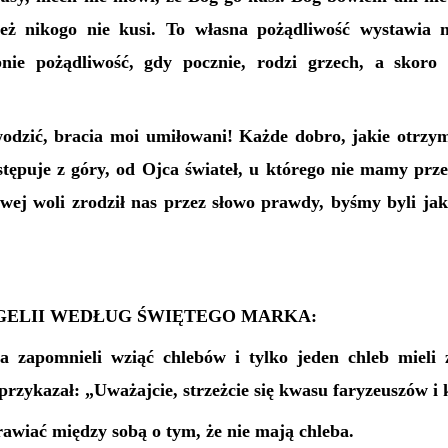
eż nikogo nie kusi. To własna pożądliwość wystawia 
nie pożądliwość, gdy pocznie, rodzi grzech, a skoro 
zwodzić, bracia moi umiłowani! Każde dobro, jakie otrzym
stępuje z góry, od Ojca świateł, u którego nie mamy prze
swej woli zrodził nas przez słowo prawdy, byśmy byli ja
ELII WEDŁUG ŚWIĘTEGO MARKA:
a zapomnieli wziąć chlebów i tylko jeden chleb mieli 
przykazał: „Uważajcie, strzeżcie się kwasu faryzeuszów i
rawiać między sobą o tym, że nie mają chleba.