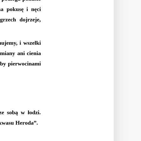
na pokusę i nęci
grzech dojrzeje,
ujemy, i wszelki
miany ani cienia
kby pierwocinami
ze sobą w łodzi.
 kwasu Heroda”.