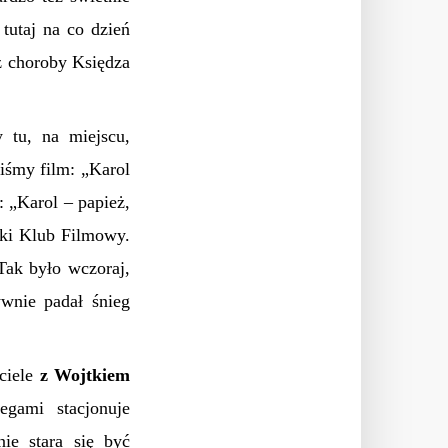
tutaj na co dzień
z choroby Księdza
 tu, na miejscu,
liśmy film: „Karol
: „Karol – papież,
cki Klub Filmowy.
Tak było wczoraj,
ywnie padał śnieg
ciele
z Wojtkiem
gami stacjonuje
ie stara się być