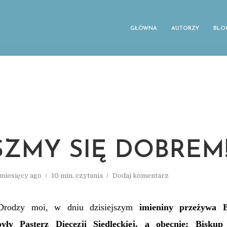
GŁÓWNA
AUTORZY
BLO
SZMY SIĘ DOBREM
 miesięcy ago
10 min. czytania
Dodaj komentarz
Drodzy moi, w dniu dzisiejszym
imieniny przeżywa 
yły Pasterz Diecezji Siedleckiej, a obecnie: Biskup