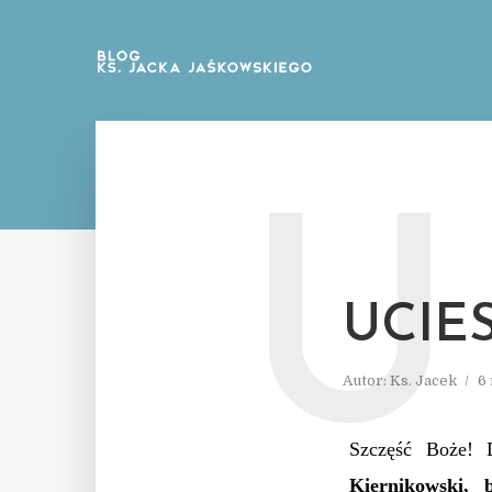
U
UCIE
Autor:
Ks. Jacek
6
Szczęść Boże! 
Kiernikowski, b