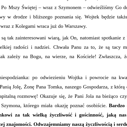
. Po Mszy Świętej – wraz z Szymonem – odwieźliśmy Go do
y w drodze i bliższego poznania się. Wojtek będzie takż
 wraz z Kolegami wraca już do Warszawy.
są tak zainteresowani wiarą, jak On, natomiast spotkanie z
lkiej radości i nadziei. Chwała Panu za to, że są tacy m
tak zależy na Bogu, na wierze, na Kościele! Zwłaszcza, ż
 niespodzianka: po odwiezieniu Wojtka i powrocie na kwat
 Panią Jolę, Żonę Pana Tomka, naszego Gospodarza, z którą
italną rozmowę! Okazuje się, że Pani Jola na bieżąco czy
 Szymona, którego miała okazję poznać osobiście.
Bardzo 
kowi za tak wielką życzliwość i gościnność, jaką na
zej znajomości. Odwzajemniamy naszą życzliwością i serd