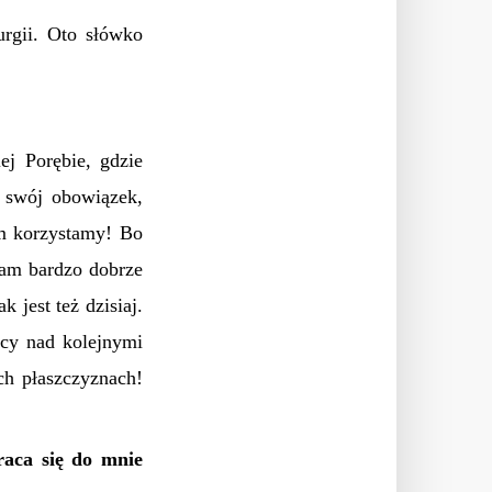
urgii. Oto słówko
ej Porębie, gdzie
 swój obowiązek,
ym korzystamy! Bo
ram bardzo dobrze
 jest też dzisiaj.
acy nad kolejnymi
ch płaszczyznach!
aca się do mnie