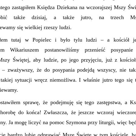
latego zastąpiłem Księdza Dziekana na wczorajszej Mszy Świ
obić także dzisiaj, a także jutro, na trzech Ms
ewamy się wielkiej rzeszy ludzi.
łem tutaj w Popielec i było tylu ludzi – a kościół j
m Wikariuszem postanowiliśmy przenieść posypanie
szy Świętej, aby ludzie, po jego przyjęciu, już z kościo
z – zważywszy, że do posypania podejdą wszyscy, nie ta
 takiej sytuacji wręcz niemożliwa. I właśnie jutro tego się
iewamy.
ostawiłem sprawę, że podejmuję się tego zastępstwa, a K
chorobę do końca! Zwłaszcza, że jeszcze wczoraj wieczor
ony. Ja mogę liczyć na pomoc Szymona przy liturgii, więc będ
cie bardzo lubię odprawiać Msze Święte w tym kościele, ba