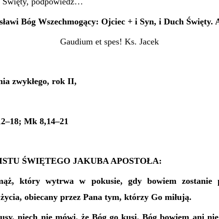
 Święty, podpowiedz…
sławi Bóg Wszechmogący: Ojciec + i Syn, i Duch Święty.
Gaudium et spes! Ks. Jacek
ia zwykłego, rok II,
,12–18; Mk 8,14–21
LISTU ŚWIĘTEGO JAKUBA APOSTOŁA:
mąż, który wytrwa w pokusie, gdy bowiem zostanie 
życia, obiecany przez Pana tym, którzy Go miłują.
usy, niech nie mówi, że Bóg go kusi. Bóg bowiem ani nie