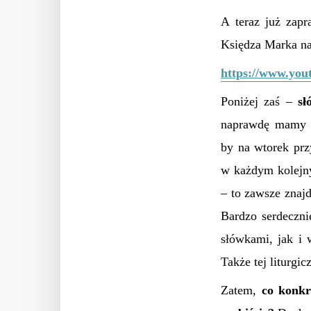
A teraz już zapr
Księdza Marka na
https://www.you
Poniżej zaś –
sł
naprawdę mamy d
by na wtorek prz
w każdym kolejny
– to zawsze znajd
Bardzo serdeczni
słówkami, jak i 
Także tej liturgic
Zatem,
c
o konkr