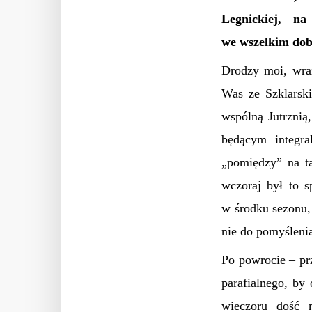
Legnickiej, n
we wszelkim dob
Drodzy moi, wr
Was ze Szklarski
wspólną Jutrznią,
będącym integra
„pomiędzy” na ta
wczoraj był to s
w środku sezonu,
nie do pomyśleni
Po powrocie – pr
parafialnego, by
wieczoru dość 