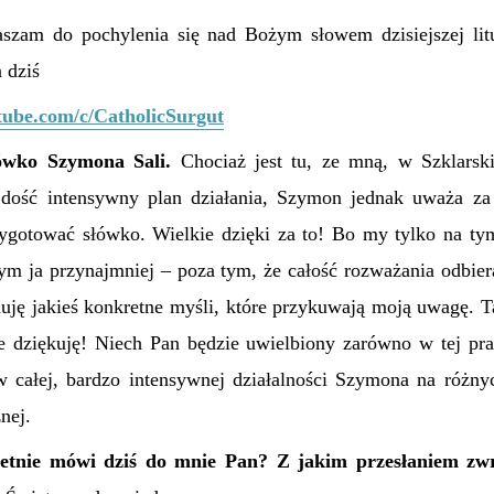
aszam do pochylenia się nad Bożym słowem dzisiejszej lit
 dziś
tube.com/c/CatholicSurgut
ówko Szymona Sali.
Chociaż jest tu, ze mną, w Szklarski
ość intensywny plan działania, Szymon jednak uważa za
ygotować słówko. Wielkie dzięki za to! Bo my tylko na t
m ja przynajmniej – poza tym, że całość rozważania odbie
uję jakieś konkretne myśli, które przykuwają moją uwagę. Tak
e dziękuję! Niech Pan będzie uwielbiony zarówno w tej pr
w całej, bardzo intensywnej działalności Szymona na różny
znej.
etnie mówi dziś do mnie Pan? Z jakim przesłaniem zwr