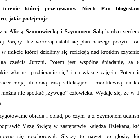
a terenie której przebywamy. Niech Pan błogosławi
ru, jakie podejmuje.
az
z Alicją Szumowiecką i Szymonem Salą
bardzo serdec
ej Poręby. Już wczoraj ustalił się plan naszego pobytu. 
 w trakcie której dzielimy się refleksją nad krótkim czyta
lną częścią Jutrzni. Potem jest wspólne śniadanie, są 
kie własne „pozbieranie się” i na własne zajęcia. Potem
pacer moją ulubioną trasą refleksyjno – modlitewną, na kt
 można nie spotkać „żywego” człowieka. Wydaje się, że w Ta
a!
zygotowanie obiadu i obiad, po czym ja z Szymonem udaliśm
 odprawić Mszę Świętą w zastępstwie Księdza Dziekana, kt
mocno się rozchorował. Słyszę to nawet po głosie, k