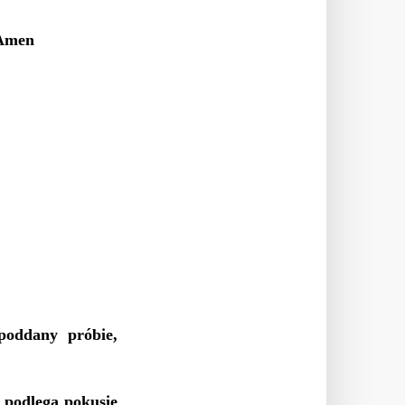
 Amen
poddany próbie,
 podlega pokusie