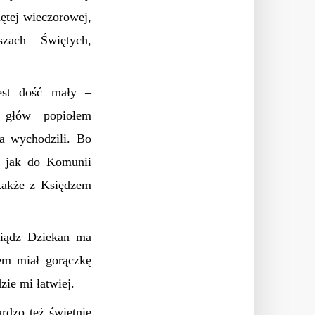
ętej wieczorowej,
zach Świętych,
est dość mały –
 głów popiołem
ła wychodzili. Bo
k jak do Komunii
 także z Księdzem
siądz Dziekan ma
em miał gorączkę
zie mi łatwiej.
rdzo też świetnie