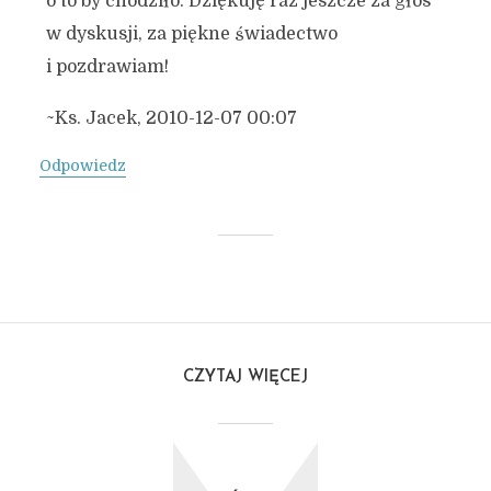
o to by chodziło. Dziękuję raz jeszcze za głos
w dyskusji, za piękne świadectwo
i pozdrawiam!
~Ks. Jacek, 2010-12-07 00:07
Odpowiedz
CZYTAJ WIĘCEJ