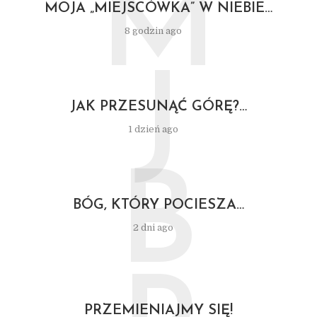
M
MOJA „MIEJSCÓWKA” W NIEBIE…
8 godzin ago
J
JAK PRZESUNĄĆ GÓRĘ?…
1 dzień ago
B
BÓG, KTÓRY POCIESZA…
2 dni ago
PRZEMIENIAJMY SIĘ!