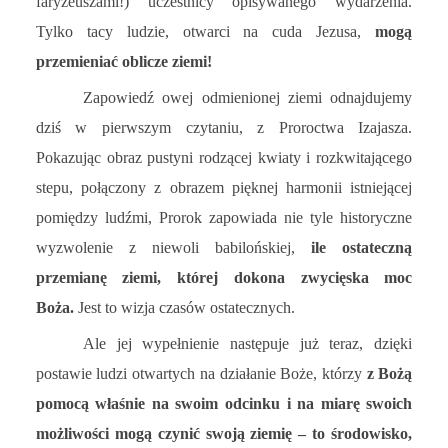
faryzeuszami!) uczestnicy opisywanego wydarzenia.
Tylko tacy ludzie, otwarci na cuda Jezusa,
mogą
przemieniać oblicze ziemi!
Zapowiedź owej odmienionej ziemi odnajdujemy
dziś w pierwszym czytaniu, z Proroctwa Izajasza.
Pokazując obraz pustyni rodzącej kwiaty i rozkwitającego
stepu, połączony z obrazem pięknej harmonii istniejącej
pomiędzy ludźmi, Prorok zapowiada nie tyle historyczne
wyzwolenie z niewoli babilońskiej,
ile ostateczną
przemianę ziemi, której dokona zwycięska moc
Boża.
Jest to wizja czasów ostatecznych.
Ale jej wypełnienie następuje już teraz, dzięki
postawie ludzi otwartych na działanie Boże, którzy
z Bożą
pomocą właśnie na swoim odcinku i na miarę swoich
możliwości mogą czynić swoją ziemię – to środowisko,