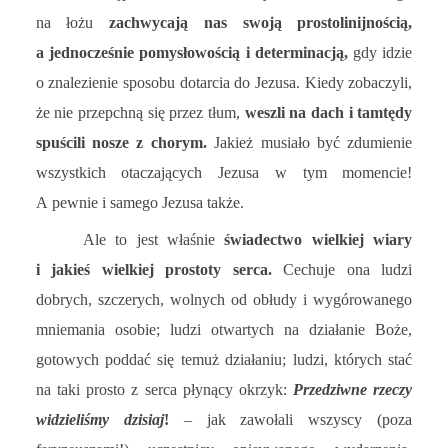
na łożu
zachwycają nas swoją prostolinijnością,
a jednocześnie pomysłowością i determinacją,
gdy idzie
o znalezienie sposobu dotarcia do Jezusa. Kiedy zobaczyli,
że nie przepchną się przez tłum,
weszli na dach i tamtędy
spuścili nosze z chorym.
Jakież musiało być zdumienie
wszystkich otaczających Jezusa w tym momencie!
A pewnie i samego Jezusa także.
Ale to jest właśnie
świadectwo wielkiej wiary
i jakieś wielkiej prostoty serca.
Cechuje ona ludzi
dobrych, szczerych, wolnych od obłudy i wygórowanego
mniemania osobie; ludzi otwartych na działanie Boże,
gotowych poddać się temuż działaniu; ludzi, których stać
na taki prosto z serca płynący okrzyk:
Przedziwne rzeczy
widzieliśmy dzisiaj
!
– jak zawołali wszyscy (poza