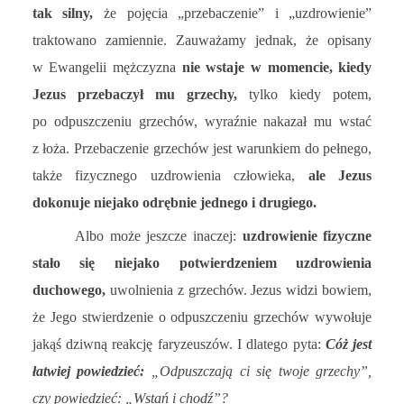
tak silny,
że pojęcia „przebaczenie” i „uzdrowienie”
traktowano zamiennie. Zauważamy jednak, że opisany
w Ewangelii mężczyzna
nie wstaje w momencie, kiedy
Jezus przebaczył mu grzechy,
tylko kiedy potem,
po odpuszczeniu grzechów, wyraźnie nakazał mu wstać
z łoża. Przebaczenie grzechów jest warunkiem do pełnego,
także fizycznego uzdrowienia człowieka,
ale Jezus
dokonuje niejako odrębnie jednego i drugiego.
Albo może jeszcze inaczej:
uzdrowienie fizyczne
stało się niejako potwierdzeniem uzdrowienia
duchowego,
uwolnienia z grzechów. Jezus widzi bowiem,
że Jego stwierdzenie o odpuszczeniu grzechów wywołuje
jakąś dziwną reakcję faryzeuszów. I dlatego pyta:
Cóż jest
łatwiej powiedzieć:
„Odpuszczają ci się twoje grzechy”,
czy powiedzieć: „Wstań i chodź”?