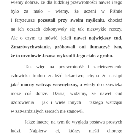
wiemy dobrze, że dla ludzkiej przewrotności nawet i tego
było za mało – wiemy, że uczeni w Piśmie
i faryzeusze
pozostali przy swoim myśleniu,
chociaż
na ich oczach dokonywały się tak niezwykłe rzeczy.
Ale o czym tu mówić, jeżeli
nawet największy cud,
Zmartwychwstanie, próbowali oni tłumaczyć
tym,
że to uczniowie Jezusa wykradli Jego ciało z grobu.
Tak więc na przewrotność i zacietrzewienie
człowieka trudno znaleźć lekarstwo, chyba że nastąpi
jakiś
mocny wstrząs wewnętrzny,
a wtedy do człowieka
może coś dotrze. Dzisiaj widzimy, że nawet cud
uzdrowienia – jak i wiele innych – takiego wstrząsu
w zatwardziałych sercach nie stanowił.
Jakże inaczej na tym tle wygląda postawa prostych
ludzi. Najpierw ci, którzy nieśli chorego