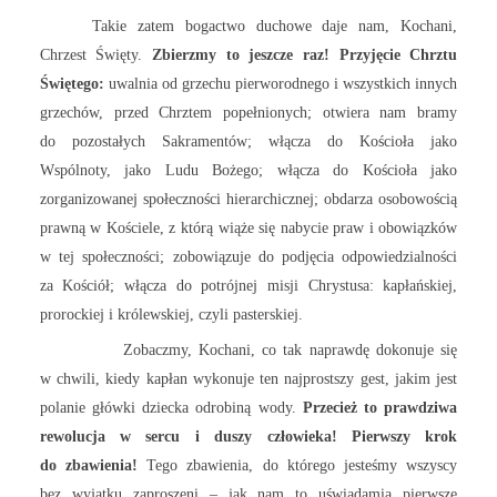
Takie zatem bogactwo duchowe daje nam, Kochani,
Chrzest Święty.
Zbierzmy to jeszcze raz! Przyjęcie Chrztu
Świętego:
uwalnia od grzechu pierworodnego i wszystkich innych
grzechów, przed Chrztem popełnionych; otwiera nam bramy
do pozostałych Sakramentów; włącza do Kościoła jako
Wspólnoty, jako Ludu Bożego; włącza do Kościoła jako
zorganizowanej społeczności hierarchicznej; obdarza osobowością
prawną w Kościele, z którą wiąże się nabycie praw i obowiązków
w tej społeczności; zobowiązuje do podjęcia odpowiedzialności
za Kościół; włącza do potrójnej misji Chrystusa: kapłańskiej,
prorockiej i królewskiej, czyli pasterskiej.
Zobaczmy, Kochani, co tak naprawdę dokonuje się
w chwili, kiedy kapłan wykonuje ten najprostszy gest, jakim jest
polanie główki dziecka odrobiną wody.
Przecież to prawdziwa
rewolucja w sercu i duszy człowieka! Pierwszy krok
do zbawienia!
Tego zbawienia, do którego jesteśmy wszyscy
bez wyjątku zaproszeni – jak nam to uświadamia pierwsze