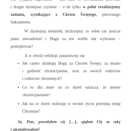
i drugie dzisiejsze czytanie – o ile tylko
w pełni zrealizujemy
zadania, wynikające z Chrztu Świętego,
pierwszego
Sakramentu.
W dzisiejszą niedzielę zechciejmy to sobie raz jeszcze
jasno uświadomić i Bogu za ten wielki dar wybrania –
podziękować!
A w chwili refleksji zastanówmy się:
Jak często dziękuję Bogu za Chrzest Święty, za miano
i godność chrześcijanina, oraz za swoich rodziców
i rodziców chrzestnych?
Co to dla mnie na co dzień oznacza, że jestem
chrześcijaninem?
Jak na co dzień realizuję w swoim życiu potrójną misję
Chrystusa?
Ja, Pan, powołałem cię
[…],
ująłem Cię za rękę
i ukształtowałem
!