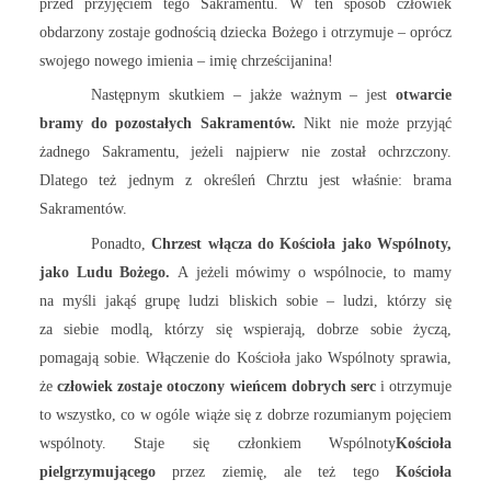
przed przyjęciem tego Sakramentu. W ten sposób człowiek
obdarzony zostaje godnością dziecka Bożego i otrzymuje – oprócz
swojego nowego imienia – imię chrześcijanina!
Następnym skutkiem – jakże ważnym – jest
otwarcie
bramy do pozostałych Sakramentów.
Nikt nie może przyjąć
żadnego Sakramentu, jeżeli najpierw nie został ochrzczony.
Dlatego też jednym z określeń Chrztu jest właśnie: brama
Sakramentów.
Ponadto,
Chrzest włącza do Kościoła jako Wspólnoty,
jako Ludu Bożego.
A jeżeli mówimy o wspólnocie, to mamy
na myśli jakąś grupę ludzi bliskich sobie – ludzi, którzy się
za siebie modlą, którzy się wspierają, dobrze sobie życzą,
pomagają sobie. Włączenie do Kościoła jako Wspólnoty sprawia,
że
człowiek zostaje otoczony wieńcem dobrych serc
i otrzymuje
to wszystko, co w ogóle wiąże się z dobrze rozumianym pojęciem
wspólnoty. Staje się członkiem Wspólnoty
Kościoła
pielgrzymującego
przez ziemię, ale też tego
Kościoła