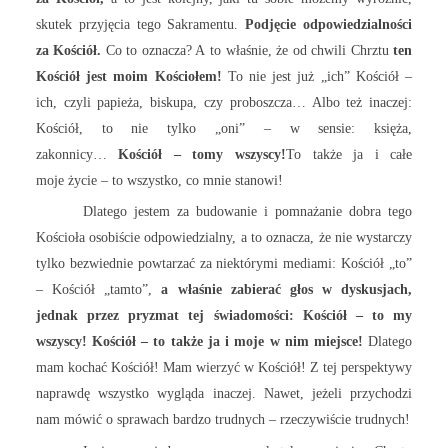
skutek przyjęcia tego Sakramentu.
Podjęcie odpowiedzialności
za Kościół.
Co to oznacza? A to właśnie, że od chwili Chrztu
ten
Kościół jest moim Kościołem!
To nie jest już „ich” Kościół –
ich, czyli papieża, biskupa, czy proboszcza… Albo też inaczej:
Kościół, to nie tylko „oni” – w sensie: księża,
zakonnicy…
Kościół – tomy wszyscy!
To także ja i całe
moje życie – to wszystko, co mnie stanowi!
Dlatego jestem za budowanie i pomnażanie dobra tego
Kościoła osobiście odpowiedzialny, a to oznacza, że nie wystarczy
tylko bezwiednie powtarzać za niektórymi mediami: Kościół „to”
– Kościół „tamto”,
a właśnie zabierać głos w dyskusjach,
jednak przez pryzmat tej świadomości: Kościół – to my
wszyscy! Kościół – to także ja i moje w nim miejsce!
Dlatego
mam kochać Kościół! Mam wierzyć w Kościół! Z tej perspektywy
naprawdę wszystko wygląda inaczej. Nawet, jeżeli przychodzi
nam mówić o sprawach bardzo trudnych – rzeczywiście trudnych!