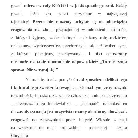
grzech
uderza w cały Kościół i w jakiś sposób go rani.
Każdy
grzech, każde zło, nawet uczynione w największej
tajemnicy!
Przeto nie możemy uchylać się od obowiązku
reagowania na zło
– przynajmniej w odniesieniu do osób,
z którymi żyjemy, wobec których spełniamy rolę rodziców,
opiekunów, wychowawców, przełożonych, ale też wobec tych,
z którymi pracujemy, przebywamy…
I nikt ochrzczony
nie może na takie upomnienie odpowiedzieć: „To nie twoja
sprawa. Nie wtrącaj się!”
Naturalnie, trzeba pomyśleć
nad sposobem delikatnego
i kulturalnego zwrócenia uwagi,
a także nad tym, żeby uczynić
to z miłością i troską o zbawienie człowieka, a nie po to, żeby mu
– przepraszam za kolokwializm – „dokopać”, natomiast
co
do zasady sytuacja jest oczywista: mamy absolutny obowiązek
reagować na zło,
czynione przez innych! Właśnie z racji
na włączenie do misji królewskiej – pasterskiej – Jezusa
Chrystusa.