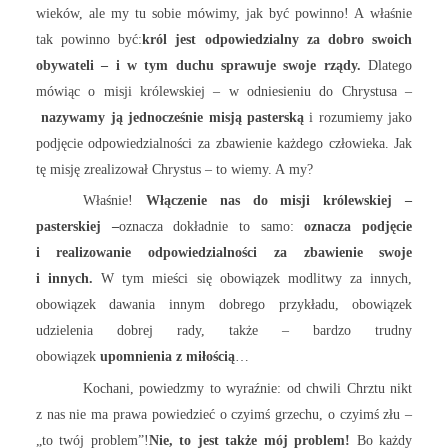
wieków, ale my tu sobie mówimy, jak być powinno! A właśnie
tak powinno być:
król jest odpowiedzialny za dobro swoich
obywateli – i w tym duchu sprawuje swoje rządy.
Dlatego
mówiąc o misji królewskiej – w odniesieniu do Chrystusa –
nazywamy ją jednocześnie misją pasterską
i rozumiemy jako
podjęcie odpowiedzialności za zbawienie każdego człowieka. Jak
tę misję zrealizował Chrystus – to wiemy. A my?
Właśnie!
Włączenie nas do misji królewskiej –
pasterskiej –
oznacza dokładnie to samo:
oznacza podjęcie
i realizowanie odpowiedzialności za zbawienie swoje
i innych.
W tym mieści się obowiązek modlitwy za innych,
obowiązek dawania innym dobrego przykładu, obowiązek
udzielenia dobrej rady, także – bardzo trudny
obowiązek
upomnienia z miłością
…
Kochani, powiedzmy to wyraźnie: od chwili Chrztu nikt
z nas nie ma prawa powiedzieć o czyimś grzechu, o czyimś złu –
„to twój problem”!
Nie, to jest także mój problem!
Bo każdy