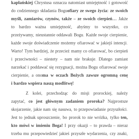
kapłańskiej
Chrystusa oznacza natomiast umiejętność i gotowość
do codziennego składania Bogu
ofiary ze swego życia: ze swoich
myśli, zamiarów, czynów, także – ze swoich cierpień…
Jakże
to bardzo ważna umiejętność, abyśmy to wszystko, co
przeżywamy, nieustannie oddawali Bogu. Każde swoje cierpienie,
każde swoje doświadczenie możemy ofiarować w jakiejś intencji.
Warto! Tym bardziej, że przecież mamy co ofiarować, bo cierpień
i przeciwności – niestety – nam nie brakuje. Dlatego zamiast
narzekać i poddawać się rezygnacji, można Bogu ofiarować swoje
cierpienie, a ono
ma w oczach Bożych zawsze ogromną cenę
i bardzo wspiera naszą modlitwę!
Z kolei, przechodząc do misji prorockiej, należy
zapytać,
co jest głównym zadaniem proroka?
Najprostsze
skojarzenie, jakie nam się nasuwa, to przepowiadanie przyszłości.
Jest to jednak uproszczenie, bo prorok to nie wróżka, tylko
ten,
kto mówi w imieniu Boga!
I przy okazji – to prawda – nieraz
trzeba mu przepowiedzieć jakieś przyszłe wydarzenia, czy znaki,