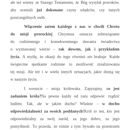
ale też wiemy ze Starego Testamentu, że Bóg wysyłał proroków,
aby oceniali
już dokonane
czyny władców, czy innych
poszczególnych osób…
Włączenie zatem każdego z nas w chwili Chrztu
do misji prorockiej
Chrystusa oznacza zobowiązanie
do codziennego i konsekwentnego dawania świadectwa
o wyznawanej wierze –
tak słowem, jak i przykładem
życia.
A myślę, że okazji do tego również nie brakuje. Każde
świąteczne spotkanie rodzinne to możliwość zrealizowania
tej misji. Ale też i w wielu innych sytuacjach, jakie dzieją się
w naszym życiu.
I wreszcie – misja królewska. Zapytajmy,
co jest
zadaniem króla?
Na pewno każdy od razu odpowie: rządzić
ludźmi. Tak, ale w jakim duchu? Właśnie –
w duchu
odpowiedzialności za swoich poddanych!
Król to ten, kto jest
odpowiedzialny za swój naród, za jego dobro, za jego
pomyślność. To prawda, że różnie z tym bywało na przestrzeni