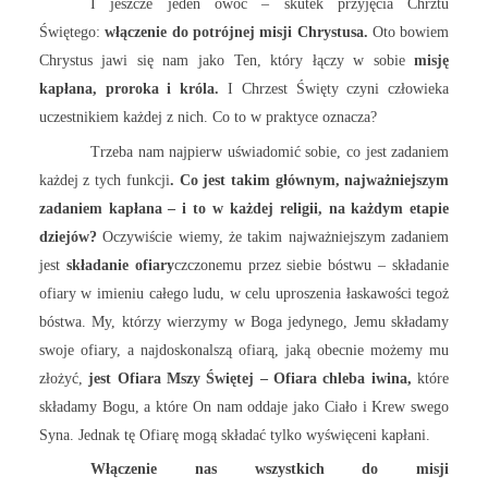
I jeszcze jeden owoc – skutek przyjęcia Chrztu
Świętego:
włączenie do potrójnej misji Chrystusa.
Oto bowiem
Chrystus jawi się nam jako Ten, który łączy w sobie
misję
kapłana, proroka i króla.
I Chrzest Święty czyni człowieka
uczestnikiem każdej z nich. Co to w praktyce oznacza?
Trzeba nam najpierw uświadomić sobie, co jest zadaniem
każdej z tych funkcji
. Co jest takim głównym, najważniejszym
zadaniem kapłana – i to w każdej religii, na każdym etapie
dziejów?
Oczywiście wiemy, że takim najważniejszym zadaniem
jest
składanie ofiary
czczonemu przez siebie bóstwu – składanie
ofiary w imieniu całego ludu, w celu uproszenia łaskawości tegoż
bóstwa. My, którzy wierzymy w Boga jedynego, Jemu składamy
swoje ofiary, a najdoskonalszą ofiarą, jaką obecnie możemy mu
złożyć,
jest Ofiara Mszy Świętej – Ofiara chleba iwina,
które
składamy Bogu, a które On nam oddaje jako Ciało i Krew swego
Syna. Jednak tę Ofiarę mogą składać tylko wyświęceni kapłani.
Włączenie nas wszystkich do misji