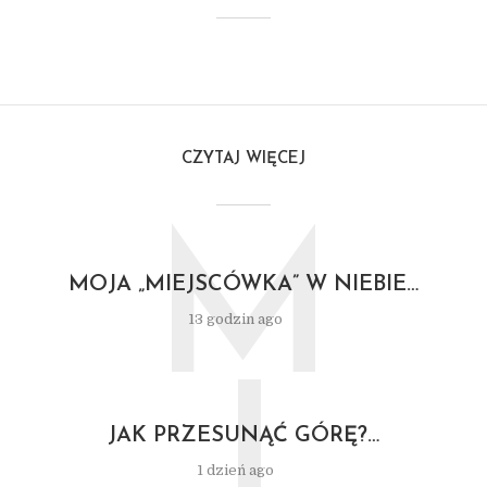
CZYTAJ WIĘCEJ
M
MOJA „MIEJSCÓWKA” W NIEBIE…
13 godzin ago
J
JAK PRZESUNĄĆ GÓRĘ?…
1 dzień ago