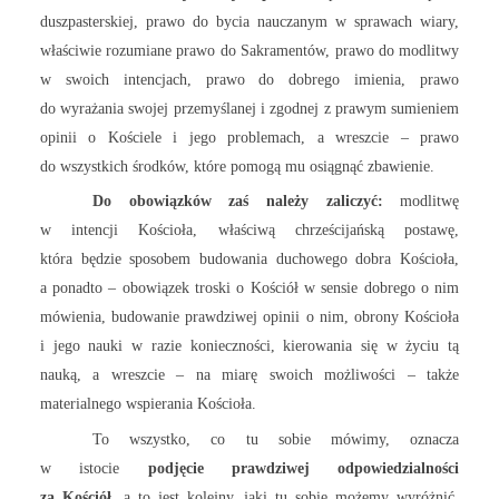
duszpasterskiej, prawo do bycia nauczanym w sprawach wiary,
właściwie rozumiane prawo do Sakramentów, prawo do modlitwy
w swoich intencjach, prawo do dobrego imienia, prawo
do wyrażania swojej przemyślanej i zgodnej z prawym sumieniem
opinii o Kościele i jego problemach, a wreszcie – prawo
do wszystkich środków, które pomogą mu osiągnąć zbawienie.
Do obowiązków zaś należy zaliczyć:
modlitwę
w intencji Kościoła, właściwą chrześcijańską postawę,
która będzie sposobem budowania duchowego dobra Kościoła,
a ponadto – obowiązek troski o Kościół w sensie dobrego o nim
mówienia, budowanie prawdziwej opinii o nim, obrony Kościoła
i jego nauki w razie konieczności, kierowania się w życiu tą
nauką, a wreszcie – na miarę swoich możliwości – także
materialnego wspierania Kościoła.
To wszystko, co tu sobie mówimy, oznacza
w istocie
podjęcie prawdziwej odpowiedzialności
za Kościół,
a to jest kolejny, jaki tu sobie możemy wyróżnić,