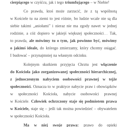
cierpiącego
w czyśćcu, jak i tego
triumfującego
– w Niebie!
Co prawda, ktoś może zarzucić, że z tą wspólnotą
w Kościele tu na ziemi to jest różnie, bo ludzie wcale nie są dla
siebie takimi „aniołami” i nieraz nie ma zgody nawet w jednej
rodzinie, a cóż dopiero w jakiejś większej społeczności… Tak,
to prawda,
ale mówimy tu o tym, jak powinno być, mówimy
o jakimś ideale,
do którego zmierzamy, który chcemy osiągać.
I budować – przynajmniej na własnym odcinku.
Kolejnym skutkiem przyjęcia Chrztu jest
włączenie
do Kościoła jako zorganizowanej społeczności hierarchicznej,
z jednoczesnym nabyciem osobowości prawnej w tejże
społeczności.
Oznacza to w praktyce nabycie praw i obowiązków
w społeczności Kościoła, nabycie osobowości prawnej
w Kościele.
Człowiek ochrzczony staje się podmiotem prawa
w Kościele,
staje się – jeśli tak można powiedzieć – obywatelem
w społeczności Kościoła.
Ma w niej swoje prawa:
prawo do opieki