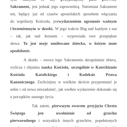
Sakrament,
jest jednak jego zapowiedzią. Natomiast Sakrament
ten, będący już od czasów apostolskich sposobem włączania
do wspólnoty Kościoła, jest
wydarzeniem ogromnie ważnym
i brzemiennym w skutki.
W jego trakcie Bóg nad każdym z nas
– tak, jak nad Jezusem – wypowiada owe przepiękne
słowa:
To jest moje umiłowane dziecko,
w którym mam
upodobanie
.
A skutki – owoce tego Sakramentu skrupulatnie zbiera,
wylicza i objaśnia
nauka Kościoła, szczególnie w Katechizmie
Kościoła Katolickiego i Kodeksie Prawa
Kanonicznego.
Zechciejmy w wielkim skrócie przypomnieć je
sobie i od nowa uświadomić, jak wielkie wydarzenie dokonało się
u początków naszego życia.
Tak zatem,
pierwszym owocem przyjęcia Chrztu
Świętego jest uwolnienie od grzechu
pierworodnego
i wszystkich innych grzechów, popełnionych