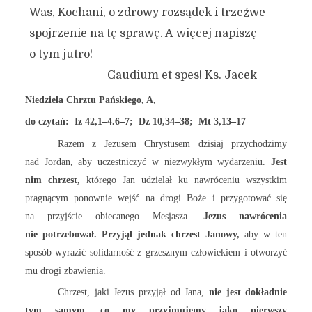
Was, Kochani, o zdrowy rozsądek i trzeźwe
spojrzenie na tę sprawę. A więcej napiszę
o tym jutro!
Gaudium et spes! Ks. Jacek
Niedziela Chrztu Pańskiego, A,
do czytań: Iz 42,1–4.6–7; Dz 10,34–38; Mt 3,13–17
Razem z Jezusem Chrystusem dzisiaj przychodzimy
nad Jordan, aby uczestniczyć w niezwykłym wydarzeniu.
Jest
nim chrzest,
którego Jan udzielał ku nawróceniu wszystkim
pragnącym ponownie wejść na drogi Boże i przygotować się
na przyjście obiecanego Mesjasza.
Jezus nawrócenia
nie potrzebował. Przyjął jednak chrzest Janowy,
aby w ten
sposób wyrazić solidarność z grzesznym człowiekiem i otworzyć
mu drogi zbawienia.
Chrzest, jaki Jezus przyjął od Jana,
nie jest dokładnie
tym samym, co my przyjmujemy jako pierwszy