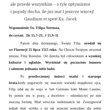
ale przede wszystkim – o tyle optymizmu
i pogody ducha, ile już ma! I jeszcze więcej!
Gaudium et spes! Ks. Jacek
Wspomnienie Św. Filipa Nereusza,
do czytań: Dz 15,7–21; J 15,9–11
Patron dnia dzisiejszego, Święty Filip,
urodził się
we Florencji 21 lipca 1515 roku.
Na Chrzcie Świętym otrzymał
imiona: Filip Romulus. Od dziecka był człowiekiem
o wysokiej
kulturze i ogładzie. Wyróżniał się poczuciem humoru
i talentem jednania sobie ludzi.
Po
przedwczesnej śmierci matki i starszego
brata,
kiedy pogorszyły się znacznie warunki majątkowe ojca,
Filip udał się do wuja w San Germano koło Monte Cassino,
by pomóc mu w pracy, a docelowo – odziedziczyć po nim
znaczną fortunę. Miał wówczas siedemnaście lat. Zrezygnował
jednak dość szybko z tej tak przecież pomyślnej dla siebie