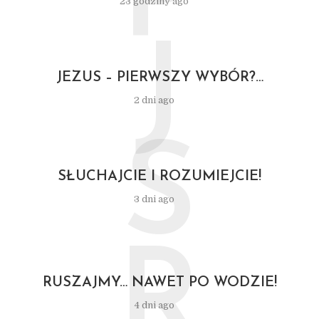
P
23 godziny ago
J
JEZUS – PIERWSZY WYBÓR?…
2 dni ago
S
SŁUCHAJCIE I ROZUMIEJCIE!
3 dni ago
R
RUSZAJMY… NAWET PO WODZIE!
4 dni ago