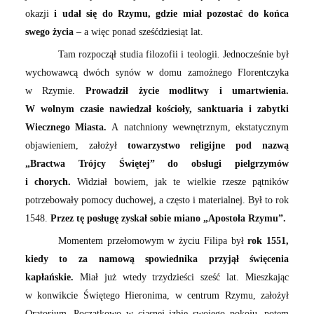
okazji
i udał się do Rzymu, gdzie miał pozostać do końca
swego życia
– a więc ponad sześćdziesiąt lat.
Tam rozpoczął studia filozofii i teologii
.
Jednocześnie był
wychowawcą dwóch synów w domu zamożnego Florentczyka
w Rzymie.
Prowadził życie modlitwy i umartwienia.
W wolnym czasie nawiedzał kościoły, sanktuaria i zabytki
Wiecznego Miasta.
A natchniony wewnętrznym, ekstatycznym
objawieniem, założył
towarzystwo religijne pod nazwą
„Bractwa Trójcy Świętej” do obsługi pielgrzymów
i chorych.
Widział bowiem, jak te wielkie rzesze pątników
potrzebowały pomocy duchowej, a często i materialnej. Był to rok
1548.
Przez tę posługę zyskał sobie miano „Apostoła Rzymu”.
Momentem przełomowym w życiu Filipa był
rok 1551,
kiedy to za namową spowiednika przyjął święcenia
kapłańskie.
Miał już wtedy trzydzieści sześć lat. Mieszkając
w konwikcie Świętego Hieronima, w centrum Rzymu, założył
Oratorium. Początkowo w ciasnej izbie swojego pokoju, potem