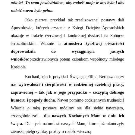
miłości.
To wam powiedziałem, aby radość moja w was była i aby
radość wasza była pełna.
Jako pierwsi przykład tak zrealizowanej postawy dali
Apostołowie, których czytanie z Księgi Dziejów Apostolskich
ukazuje w trakcie rzeczowej i konkretnej dyskusji na Soborze
Jerozolimskim. Właśnie ta
atmosfera życzliwej otwartości
doprowadziła do wyciągnięcia jasnych
wniosków,
przedstawionych potem członkom wspólnoty młodego
Kościoła.
Kochani, niech przykład Świętego Filipa Nereusza uczy
nas
wytrwałości i cierpliwości w codziennej rzetelnej pracy,
zaprawionej – tak jak w jego przypadku – szczyptą dobrego
humoru i pogody ducha.
Nawet pomimo codziennych trudności!
Właśnie o taką postawę módlmy się dla siebie nawzajem,
szczególnie zaś –
dla naszych Kochanych Mam w dniu ich
święta.
Dla tych natomiast naszych Mam, które już ukończyły
ziemską pielgrzymkę, prośby o radość wieczną.