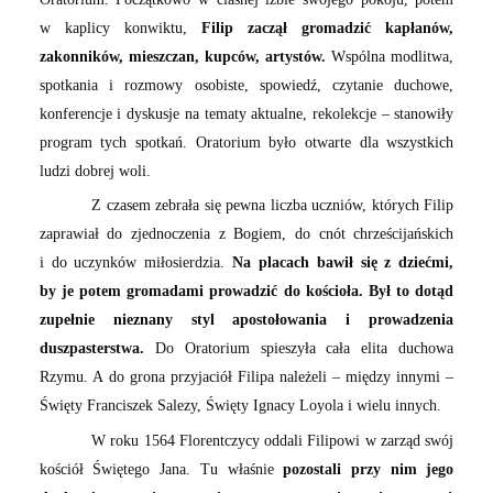
w kaplicy konwiktu,
Filip zaczął gromadzić kapłanów,
zakonników, mieszczan, kupców, artystów.
Wspólna modlitwa,
spotkania i rozmowy osobiste, spowiedź, czytanie duchowe,
konferencje i dyskusje na tematy aktualne, rekolekcje – stanowiły
program tych spotkań. Oratorium było otwarte dla wszystkich
ludzi dobrej woli.
Z czasem zebrała się pewna liczba uczniów, których Filip
zaprawiał do zjednoczenia z Bogiem, do cnót chrześcijańskich
i do uczynków miłosierdzia.
Na placach bawił się z dziećmi,
by je potem gromadami prowadzić do kościoła. Był to dotąd
zupełnie nieznany styl apostołowania i prowadzenia
duszpasterstwa.
Do Oratorium spieszyła cała elita duchowa
Rzymu. A do grona przyjaciół Filipa należeli – między innymi –
Święty Franciszek Salezy, Święty Ignacy Loyola i wielu innych.
W roku 1564 Florentczycy oddali Filipowi w zarząd swój
kościół Świętego Jana. Tu właśnie
pozostali przy nim jego