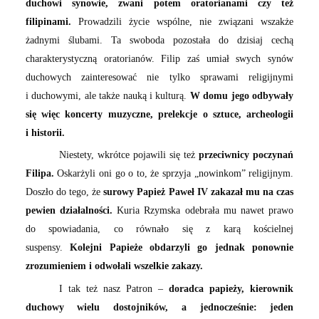
duchowi synowie, zwani potem oratorianami czy też
filipinami.
Prowadzili życie wspólne, nie związani wszakże
żadnymi ślubami. Ta swoboda pozostała do dzisiaj cechą
charakterystyczną oratorianów. Filip zaś umiał swych synów
duchowych zainteresować nie tylko sprawami religijnymi
i duchowymi, ale także nauką i kulturą.
W domu jego odbywały
się więc koncerty muzyczne, prelekcje o sztuce, archeologii
i historii.
Niestety, wkrótce pojawili się też
przeciwnicy poczynań
Filipa.
Oskarżyli oni go o to, że sprzyja „nowinkom” religijnym.
Doszło do tego, że
surowy Papież Paweł IV zakazał mu na czas
pewien działalności.
Kuria Rzymska odebrała mu nawet prawo
do spowiadania, co równało się z karą kościelnej
suspensy.
Kolejni Papieże obdarzyli go jednak ponownie
zrozumieniem i odwołali wszelkie zakazy.
I tak też nasz Patron –
doradca papieży, kierownik
duchowy wielu dostojników, a jednocześnie: jeden