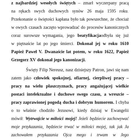
z najbardziej wesołych świętych
– zmarł wyczerpany pracą
na rękach swych duchowych synów 26 maja 1595 roku.
Przekonanie o świętości kapłana było tak powszechne, że chociaż
w owych czasach zaczęto wprowadzać do procesów kanonicznych
coraz surowsze wymagania, jego
beatyfikacja
odbyła się już
w piętnaście lat po jego śmierci.
Dokonał jej w roku 1610
Papież Paweł V. Dwanaście lat potem, w roku 1622, Papież
Grzegorz XV dokonał jego kanonizacji.
Święty Filip Nereusz, nasz dzisiejszy Patron, jawi się nam
zatem jako
człowiek spokojnej, ofiarnej, cierpliwej pracy –
pracy na wielu płaszczyznach, pracy angażującej wielkie
postaci intelektualne i duchowe swego czasu, a wreszcie –
pracy zaprawionej pogodą ducha i dobrym humorem.
I chyba
o to właśnie chodziło Jezusowi, kiedy dzisiaj w Ewangelii
mówił:
Wytrwajcie w miłości mojej!
Jeżeli będziecie zachowywać
moje przykazania, będziecie trwać w miłości mojej, tak jak Ja
zachowałem przykazania Ojca mego i trwam w Jego