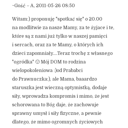
~Gość – A, 2011-05-26 08:50
Witam:) proponuję "spotkać się" o 20.00
na modlitwie za nasze Mamy, za te żyjace i te,
które są z nami już tylko w naszej pamięci
i sercach, oraz za te Mamy, o których ich
dzieci zapomniały….Teraz trochę z własnego
"ogródka" 🙂 Mój DOM to rodzina
wielopokoleniowa :)od Prababci
do Prawnuczka:), ale Mama, baaardzo
staruszka jest wieczną optymistką, dodaje
siły, wprowadza kompromis i mimo, że jest
schorowana to Bóg daje, że zachowuje
sprawny umysł i siły fizyczne, a pewnie
dlatego, że mimo ogromnych życiowych