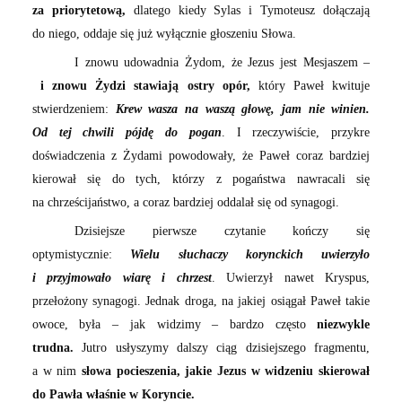
za priorytetową,
dlatego kiedy Sylas i Tymoteusz dołączają
do niego, oddaje się już wyłącznie głoszeniu Słowa.
I znowu udowadnia Żydom, że Jezus jest Mesjaszem –
i znowu Żydzi stawiają ostry opór,
który Paweł kwituje
stwierdzeniem:
Krew wasza na waszą głowę, jam nie winien.
Od tej chwili pójdę do pogan
. I rzeczywiście, przykre
doświadczenia z Żydami powodowały, że Paweł coraz bardziej
kierował się do tych, którzy z pogaństwa nawracali się
na chrześcijaństwo, a coraz bardziej oddalał się od synagogi.
Dzisiejsze pierwsze czytanie kończy się
optymistycznie:
Wielu słuchaczy korynckich uwierzyło
i przyjmowało wiarę i chrzest
. Uwierzył nawet Kryspus,
przełożony synagogi. Jednak droga, na jakiej osiągał Paweł takie
owoce, była – jak widzimy – bardzo często
niezwykle
trudna.
Jutro usłyszymy dalszy ciąg dzisiejszego fragmentu,
a w nim
słowa pocieszenia, jakie Jezus w widzeniu skierował
do Pawła właśnie w Koryncie.