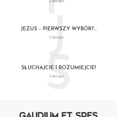
P
2 dni ago
J
JEZUS – PIERWSZY WYBÓR?…
3 dni ago
S
SŁUCHAJCIE I ROZUMIEJCIE!
4 dni ago