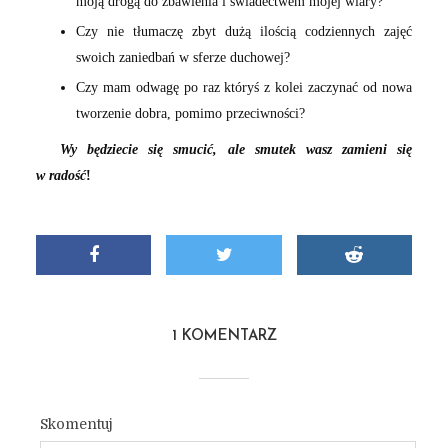
moją drogą do zbawienia i świadectwem mojej wiary?
Czy nie tłumaczę zbyt dużą ilością codziennych zajęć
swoich zaniedbań w sferze duchowej?
Czy mam odwagę po raz któryś z kolei zaczynać od nowa
tworzenie dobra, pomimo przeciwności?
Wy będziecie się smucić, ale smutek wasz zamieni się
w radość
!
1 KOMENTARZ
Skomentuj