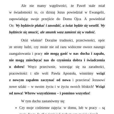
Ale nie mamy wątpliwości, że Paweł stale miał
w świadomości to, co dzisiaj Jezus powiedział w Ewangelii,
zapowiadając swoje przejście do Domu Ojca. A powiedział
On:
Wy będziecie płakać i zawodzić, a świat będzie się weselił. Wy
będziecie się smucić, ale smutek wasz zamieni się w radość.
Otóż właśnie! Doraźne trudności, przeciwności, opór
ze strony ludzi, czy może nie od razu widoczne owoce naszego
zaangażowania i pracy
nie mogą gasić w nas ducha i zapału,
nie mogą zniechęcać nas do czynienia dobra i świadczenia
o dobru!
Wręcz przeciwnie, wzorując się na zaradności,
pracowitości i sile woli Pawła Apostoła, winniśmy
wciąż
z nowym zapałem zaczynać od nowa
i przecierać Jezusowi
nowe szlaki – w swoim życiu i w życiu swoich bliskich!
Wciąż
od nowa! Wbrew wszystkiemu – i pomimo wszystko!
W tym duchu zastanówmy się:
Czy moje codzienne zajęcia: w domu, lub w pracy – są