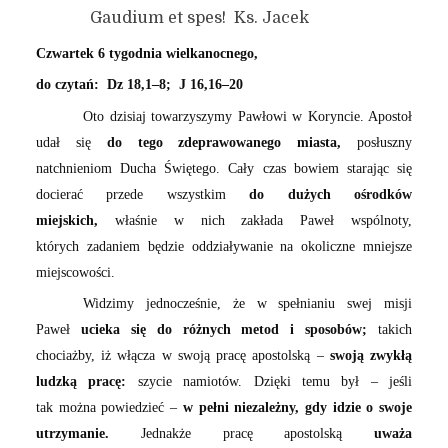
Gaudium et spes! Ks. Jacek
Czwartek 6 tygodnia wielkanocnego,
do czytań: Dz 18,1–8; J 16,16–20
Oto dzisiaj towarzyszymy Pawłowi w Koryncie. Apostoł
udał się
do tego zdeprawowanego miasta,
posłuszny
natchnieniom Ducha Świętego. Cały czas bowiem starając się
docierać przede wszystkim
do dużych ośrodków
miejskich,
właśnie w nich zakłada Paweł wspólnoty,
których zadaniem będzie oddziaływanie na okoliczne mniejsze
miejscowości.
Widzimy jednocześnie, że w spełnianiu swej misji
Paweł
ucieka się do różnych metod i sposobów;
takich
chociażby, iż włącza w swoją pracę apostolską –
swoją zwykłą
ludzką pracę:
szycie namiotów. Dzięki temu był – jeśli
tak można powiedzieć –
w pełni niezależny, gdy idzie o swoje
utrzymanie.
Jednakże pracę apostolską
uważa