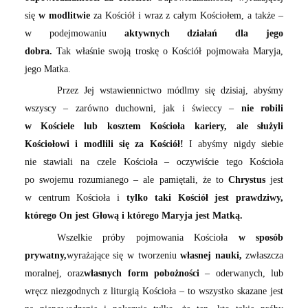
się
w modlitwie
za Kościół i wraz z całym Kościołem, a także –
w podejmowaniu
aktywnych działań dla jego
dobra.
Tak właśnie swoją troskę o Kościół pojmowała Maryja,
jego Matka.
Przez Jej wstawiennictwo módlmy się dzisiaj, abyśmy
wszyscy – zarówno duchowni, jak i świeccy –
nie robili
w Kościele lub kosztem Kościoła kariery, ale służyli
Kościołowi i modlili się za Kościół!
I abyśmy nigdy siebie
nie stawiali na czele Kościoła – oczywiście tego Kościoła
po swojemu rozumianego – ale pamiętali, że to
Chrystus
jest
w centrum Kościoła i
tylko taki Kościół jest prawdziwy,
którego On jest Głową i którego Maryja jest Matką.
Wszelkie próby pojmowania Kościoła
w sposób
prywatny,
wyrażające się w tworzeniu
własnej nauki,
zwłaszcza
moralnej, oraz
własnych form pobożności
– oderwanych, lub
wręcz niezgodnych z liturgią Kościoła – to wszystko skazane jest