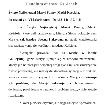
Gaudium et spes! Ks. Jacek
Święto Najświętszej Maryi Panny, Matki Kościoła,
do czytań z t. VI Lekcjonarza: Dz1,12–14; J 2,1–11
W Święto
Najświętszej Maryi Panny, Matki
Kościoła,
które dziś przeżywamy, Liturgia Słowa pokazuje nam
Maryję,
tak bardzo obecną i aktywną
na etapie kształtowania
się, zawiązywania się wspólnoty młodego Kościoła.
Ewangelia prowadzi nas na
wesele w Kanie
Galilejskiej,
gdzie Maryja ujmuje się za nowymi małżonkami,
którzy już na początku wspólnej drogi życia musieli zmierzyć się
z dość prozaiczną, ale niezwykle kłopotliwą sytuacją – z brakiem
wina na weselnym przyjęciu. I to
nie sama Maryja rozwiązuje
ich problem,
ale Maryja
wskazuje na Jezusa,
prowadzi
do Jezusa, prosi Jezusa o ratunek. I problem rzeczywiście zostaje
rozwiązany.
Z kolei pierwsze czytanie, z Księgi Dziejów Apostolskich,