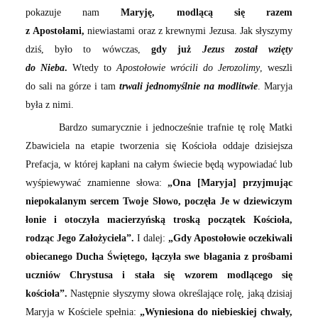
pokazuje nam
Maryję, modlącą się razem
z Apostołami,
niewiastami oraz z krewnymi Jezusa. Jak słyszymy
dziś, było to wówczas,
gdy już
Jezus został wzięty
do Nieba
.
Wtedy to
Apostołowie wrócili do Jerozolimy
, weszli
do sali na górze i tam
trwali jednomyślnie na modlitwie
. Maryja
była z nimi.
Bardzo sumarycznie i jednocześnie trafnie tę rolę Matki
Zbawiciela na etapie tworzenia się Kościoła oddaje dzisiejsza
Prefacja, w której kapłani na całym świecie będą wypowiadać lub
wyśpiewywać znamienne słowa:
„Ona [Maryja] przyjmując
niepokalanym sercem Twoje Słowo, poczęła Je w dziewiczym
łonie i otoczyła macierzyńską troską początek Kościoła,
rodząc Jego Założyciela”.
I dalej:
„Gdy Apostołowie oczekiwali
obiecanego Ducha Świętego, łączyła swe błagania z prośbami
uczniów Chrystusa i stała się wzorem modlącego się
kościoła”.
Następnie słyszymy słowa określające rolę, jaką dzisiaj
Maryja w Kościele spełnia:
„Wyniesiona do niebieskiej chwały,