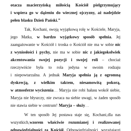
otacza macierzyńską miłością Kościół pielgrzymujący
i wspiera go w dążeniu do wiecznej ojczyzny, aż nadejdzie
pełen blasku Dzień Pański.”
Tak, Kochani, swoją wyjątkową rolę w Kościele, Maryja,
jego Matka,
w bardzo wyjątkowy sposób spełnia.
Jej
zaangażowanie w Kościół i troska o Kościół nie ma w sobie
nic
z wyniosłości i pychy,
nie ma w sobie
nic z jakiegokolwiek
akcentowania swojej pozycji i swojej roli
– chociaż
rzeczywiście była to rola jedyna w swoim rodzaju
i niepowtarzalna. A jednak
Maryja spełnia ją z ogromną
dyskrecją, z wielkim taktem, niesamowitą pokorą,
w atmosferze wyciszenia
… Maryja nie robi hałasu wokół siebie,
Maryja nie błyszczy, nie zwraca na siebie uwagi, w żaden sposób
nie stawia siebie w centrum!
Maryja – służy
…
W ten sposób Jej postawa staje się, Kochani,dla nas
wszystkich,
wzorem właściwie rozumianej i realizowanej
odpowiedzialności za Kościół.
Odpowiedzialności, wyrażającej