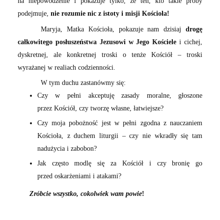
na niepowodzenie i pokazuje tylko, że ten, kto takie próby
podejmuje,
nie rozumie nic z istoty i misji Kościoła!
Maryja, Matka Kościoła, pokazuje nam dzisiaj
drogę
całkowitego posłuszeństwa Jezusowi w Jego Kościele
i cichej,
dyskretnej, ale konkretnej troski o tenże Kościół – troski
wyrażanej w realiach codzienności.
W tym duchu zastanówmy się:
Czy w pełni akceptuję zasady moralne, głoszone
przez Kościół, czy tworzę własne, łatwiejsze?
Czy moja pobożność jest w pełni zgodna z nauczaniem
Kościoła, z duchem liturgii – czy nie wkradły się tam
nadużycia i zabobon?
Jak często modlę się za Kościół i czy bronię go
przed oskarżeniami i atakami?
Zróbcie wszystko, cokolwiek wam powie
!