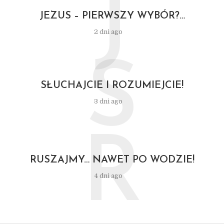
J
JEZUS – PIERWSZY WYBÓR?…
2 dni ago
S
SŁUCHAJCIE I ROZUMIEJCIE!
3 dni ago
R
RUSZAJMY… NAWET PO WODZIE!
4 dni ago