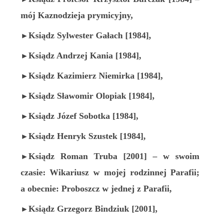
mój Kaznodzieja prymicyjny,
Ksiądz Sylwester Gałach
[1984]
,
►
Ksiądz Andrzej Kania
[1984]
,
►
Ksiądz Kazimierz Niemirka
[1984]
,
►
Ksiądz Sławomir Olopiak
[1984]
,
►
Ksiądz Józef Sobotka
[1984],
►
Ksiądz Henryk Szustek
[1984]
,
►
Ksiądz Roman Truba
[2001]
–
w swoim
►
czasie:
Wikariusz w mojej rodzinnej Parafii;
a
obecnie:
Proboszcz w jednej z Parafii,
K
siądz Grzegorz Bindziuk
[2001]
,
►