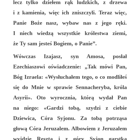
lecz tylko dziełem rąk ludzkich, z drzewa
i z kamienia, więc ich zniszczyli. Teraz więc,
Panie Boże nasz, wybaw nas z jego ręki.
I niech wiedzą wszystkie królestwa ziemi,
że Ty sam jesteś Bogiem, o Panie”.
Wówczas Izajasz, syn Amosa, posłał
Ezechiaszowi oświadczenie: „Tak mówi Pan,
Bóg Izraela: «Wysłuchałem tego, o co modliłeś
się do Mnie w sprawie Sennacheryba, króla
Asyrii». Oto wyrocznia, którą wydał Pan
na niego: «Gardzi tobą, szydzi z ciebie
Dziewica, Córa Syjonu. Za tobą potrząsa
głową Córa Jeruzalem. Albowiem z Jeruzalem
wyjdzie Reszta i z góry Syjon garstka