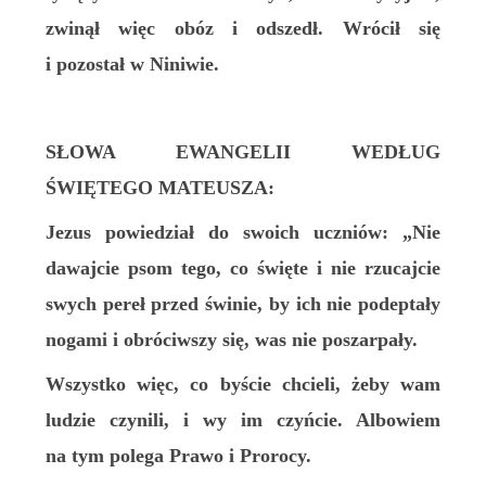
zwinął więc obóz i odszedł. Wrócił się
i pozostał w Niniwie.
SŁOWA EWANGELII WEDŁUG
ŚW
IĘTEGO
MATEUSZA:
Jezus powiedział do swoich uczniów: „Nie
dawajcie psom tego, co święte i nie rzucajcie
swych pereł przed świnie, by ich nie podeptały
nogami i obróciwszy się, was nie poszarpały.
Wszystko więc, co byście chcieli, żeby wam
ludzie czynili, i wy im czyńcie. Albowiem
na tym polega Prawo i Prorocy.