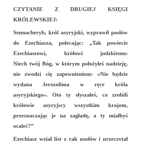
CZYTANIE Z DRUGIEJ KSIĘGI
KRÓLEWSKIEJ:
Sennacheryb, król asyryjski, wyprawił posłów
do Ezechiasza, polecając: „Tak powiecie
Ezechiaszowi, królowi judzkiemu:
Niech twój Bóg, w którym położyłeś nadzieję,
nie zwodzi cię zapewnieniem: «Nie będzie
wydana Jerozolima w ręce króla
asyryjskiego». Oto ty słyszałeś, co zrobili
królowie asyryjscy wszystkim krajom,
przeznaczając je na zagładę, a ty miałbyś
ocaleć?”
Ezechiasz wziął list z rąk posłów i przeczytał