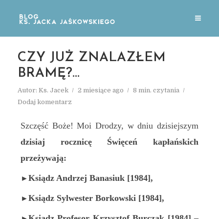
CZY JUŻ ZNALAZŁEM
BRAMĘ?…
Autor:
Ks. Jacek
2 miesiące ago
8 min. czytania
Dodaj komentarz
Szczęść Boże! Moi Drodzy, w dniu dzisiejszym
dzisiaj
rocznicę
Ś
więceń kapłańskich
przeżywa
ją:
Ksiądz Andrzej Banasiuk
[1984]
,
►
Ksiądz Sylwester Borkowski
[1984]
,
►
Ksiądz Profesor Krzysztof Burczak
[1984]
–
►