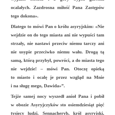
ocalałych. Zazdrosna miłość Pana Zastępów
tego dokona».
Dlatego to mówi Pan o królu asyryjskim: «Nie
wejdzie on do tego miasta ani nie wypuści tam
strzały, nie nastawi przeciw niemu tarczy ani
nie usypie przeciwko niemu wału. Drogą tą
samą, którą przybył, powróci, a do miasta tego
nie wejdzie! – mówi Pan. Otoczę opieką
to miasto i ocalę je przez wzgląd na Mnie
i na sługę mego, Dawida»”.
Tejże samej nocy wyszedł anioł Pana i pobił
w obozie Asyryjczyków sto osiemdziesiąt pięć
tysięcy ludzi. Sennacheryb, król asyryjski,