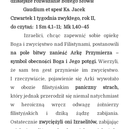
dzisiejsze rozważanie Bożego Słowa!
Gaudium et spes! Ks. Jacek
Czwartek 1 tygodnia zwykłego, rok II,
do czytań: 1 Sm 4,1–11; Mk 1,40–45
Izraelici, chcąc zapewnić sobie opiekę
Boga i zwycięstwo nad Filistynami, postanowili
na pole bitwy zanieść Arkę Przymierza –
symbol obecności Boga i Jego potęgi.
Wierzyli,
że sam ten gest przyniesie im zwycięstwo.
I rzeczywiście, pojawienie się Arki wywołało
w obozie filistyńskim
paniczny strach,
który jednak przerodził się niemal natychmiast
w heroiczną wręcz odwagę żołnierzy
filistyńskich i dziką żądzę zabijania.
Ostatecznie
zwyciężyli oni Izraelitów,
zabijając