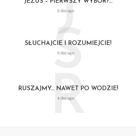
J
JEZUS – PIERWSZY WYBÓR?…
2 dni ago
S
SŁUCHAJCIE I ROZUMIEJCIE!
3 dni ago
R
RUSZAJMY… NAWET PO WODZIE!
4 dni ago