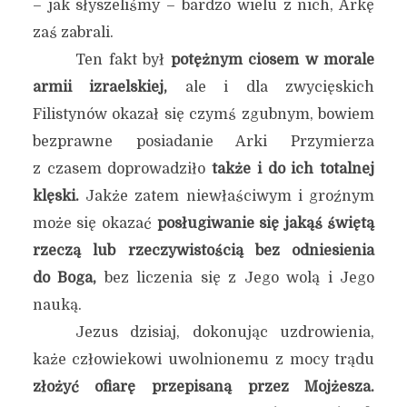
– jak słyszeliśmy – bardzo wielu z nich, Arkę
zaś zabrali.
Ten fakt był
potężnym ciosem w morale
armii izraelskiej,
ale i dla zwycięskich
Filistynów okazał się czymś zgubnym, bowiem
bezprawne posiadanie Arki Przymierza
z czasem doprowadziło
także i do ich totalnej
klęski.
Jakże zatem niewłaściwym i groźnym
może się okazać
posługiwanie się jakąś świętą
rzeczą lub rzeczywistością bez odniesienia
do Boga,
bez liczenia się z Jego wolą i Jego
nauką.
Jezus dzisiaj, dokonując uzdrowienia,
każe człowiekowi uwolnionemu z mocy trądu
złożyć ofiarę przepisaną przez Mojżesza.