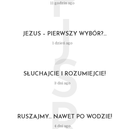
P
11 godzin ago
J
JEZUS – PIERWSZY WYBÓR?…
1 dzień ago
S
SŁUCHAJCIE I ROZUMIEJCIE!
3 dni ago
R
RUSZAJMY… NAWET PO WODZIE!
4 dni ago