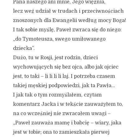
Pana naszego ani mnie, Jego więźnia,
lecz weź udział w trudach i przeciwnościach
znoszonych dla Ewangelii według mocy Boga!
I tak sobie myślę, Paweł zwraca się do niego:
„do Tymoteusza, swego umiłowanego
dziecka”.
Dużo, tu w Rosji, jest rodzin, dzieci
wychowujących się bez ojca, albo jak ojciec
jest, to taki – li li li li laj. I potrzeba czasem
takiej męskiej podpowiedzi, jak ta Pawła…
I jak tak o tym rozmyślałem, czytam
komentarz Jacka i w tekście zauważyłem to,
na co wcześniej nie zwracałem uwagi –
„Paweł zauważa mamę i babcię – wiary, jaka
jest w tobie; ona to zamieszkała pierwej