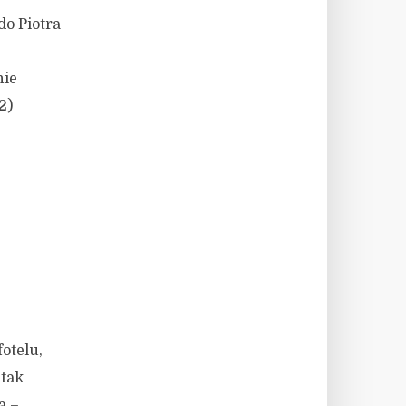
do Piotra
nie
2)
fotelu,
 tak
a –