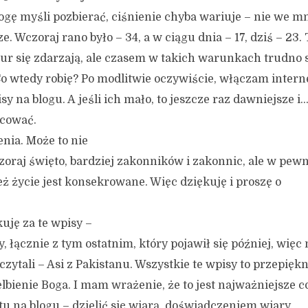
ogę myśli pozbierać, ciśnienie chyba wariuje – nie we mn
e. Wczoraj rano było – 34, a w ciągu dnia – 17, dziś – 23. 
r się zdarzają, ale czasem w takich warunkach trudno 
Co wtedy robię? Po modlitwie oczywiście, włączam interne
 na blogu. A jeśli ich mało, to jeszcze raz dawniejsze i
acować.
nia. Może to nie
oraj święto, bardziej zakonników i zakonnic, ale w pe
też życie jest konsekrowane. Więc dziękuję i proszę o
uję za te wpisy –
 łącznie z tym ostatnim, który pojawił się później, więc
zytali – Asi z Pakistanu. Wszystkie te wpisy to przepięk
elbienie Boga. I mam wrażenie, że to jest najważniejsze
tu na blogu – dzielić się wiarą, doświadczeniem wiary,