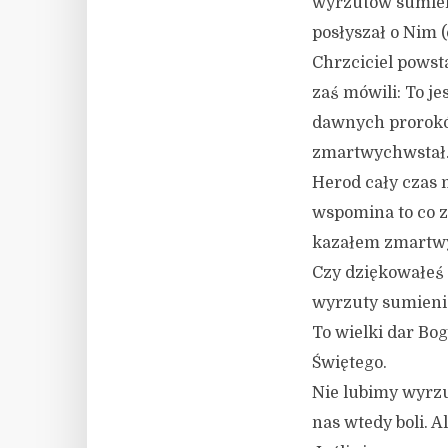
wyrzutów sumieni
posłyszał o Nim (
Chrzciciel powst
zaś mówili: To je
dawnych proroków
zmartwychwstał
Herod cały czas m
wspomina to co zr
kazałem zmartwy
Czy dziękowałeś 
wyrzuty sumieni
To wielki dar Bo
Świętego.
Nie lubimy wyrz
nas wtedy boli. A