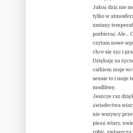
Jakoś dziś nie m
tylko w atmosferz
zmiany temperatu
pozbierać. Ale… 
czytam nowe wpisy
chce się żyć i pr
Dziękuję za życze
całkiem moje wcz
sensie to i moje 
modlitwę.
Jeszcze raz dzięk
świadectwa wiary,
nie wszyscy przec
pieśń wiary, uwi
robić, zwłaszcza 