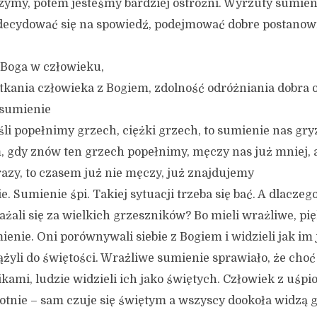
arzymy, potem jesteśmy bardziej ostrożni. Wyrzuty sumien
ecydować się na spowiedź, podejmować dobre postanowi
 Boga w człowieku,
kania człowieka z Bogiem, zdolność odróżniania dobra o
 sumienie
li popełnimy grzech, ciężki grzech, to sumienie nas gryz
, gdy znów ten grzech popełnimy, męczy nas już mniej, a
razy, to czasem już nie męczy, już znajdujemy
. Sumienie śpi. Takiej sytuacji trzeba się bać. A dlaczeg
ażali się za wielkich grzeszników? Bo mieli wrażliwe, pi
nie. Oni porównywali siebie z Bogiem i widzieli jak im 
ążyli do świętości. Wrażliwe sumienie sprawiało, że choć
ikami, ludzie widzieli ich jako świętych. Człowiek z uśp
nie – sam czuje się świętym a wszyscy dookoła widzą g