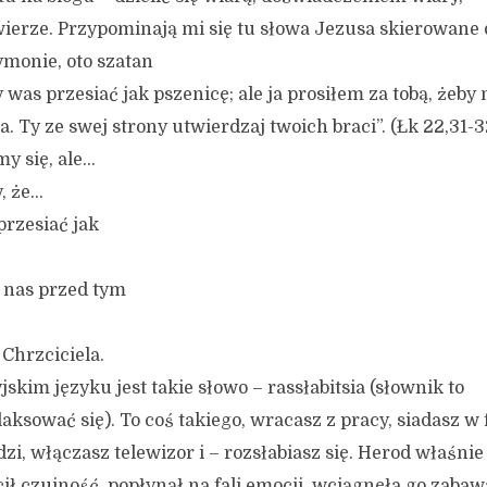
ierze. Przypominają mi się tu słowa Jezusa skierowane 
monie, oto szatan
 was przesiać jak pszenicę; ale ja prosiłem za tobą, żeby 
a. Ty ze swej strony utwierdzaj twoich braci”. (Łk 22,31-3
y się, ale…
, że…
przesiać jak
e nas przed tym
Chrzciciela.
skim języku jest takie słowo – rassłabitsia (słownik to
aksować się). To coś takiego, wracasz z pracy, siadasz w 
dzi, włączasz telewizor i – rozsłabiasz się. Herod właśnie
acił czujność, popłynął na fali emocji, wciągnęła go zabaw