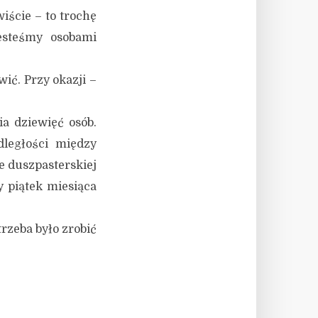
iście – to trochę
esteśmy osobami
ić. Przy okazji –
 dziewięć osób.
ległości między
e duszpasterskiej
 piątek miesiąca
rzeba było zrobić