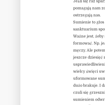
Jeśli się raz sp
pomagają nam zd
ostrzegają nas.
Sumienie to głos
sanktuarium spot
Ważne jest, żeby
formować. Np. jeś
męczy. Ale potem
jeszcze dziesięć 
usprawiedliwienie
wielcy święci uw
uformowane sumie
dużo brakuje. I d
czuli się grzeszn
sumieniem odwrot