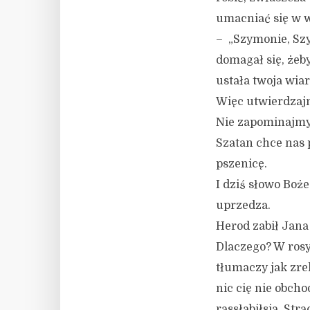
umacniać się w w
– „Szymonie, Szy
domagał się, żeby
ustała twoja wiar
Więc utwierdzajm
Nie zapominajmy
Szatan chce nas 
pszenicę.
I dziś słowo Boż
uprzedza.
Herod zabił Jana 
Dlaczego? W rosyj
tłumaczy jak zrel
nic cię nie obcho
rassłabiłsia. Str