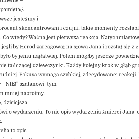
umienie –
apamiętać.
awsze jesteśmy i
procent skoncentrowani i czujni, takie momenty rozsłabl
. Co wtedy? Ważna jest pierwsza reakcja. Natychmiasto
j jeśli by Herod zareagował na słowa Jana i rozstał się z 
 było by jemu najłatwiej. Potem mógłby jeszcze powiedzie
nie tańczącej dziewczynki. Każdy kolejny krok w głąb gr
 trudniej. Pokusa wymaga szybkiej, zdecydowanej reakcji.
 „NIE!” szatanowi, tym
ym mniej nabroimy.
 dzisiejsza
wi o wydarzeniu. To nie opis wydarzenia śmierci Jana,
.
lia to opis