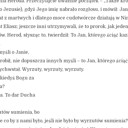
a Heroda. Przeczytajcie uważnie początek – „Także kró
o Jezusie), gdyż Jego imię nabrało rozgłosu, i mówił: Jan
ał z martwych i dlatego moce cudotwórcze działają w Ni
st Eliasz; jeszcze inni utrzymywali, że to prorok, jak jeden
. Herod, słysząc to, twierdził: To Jan, którego ściąć ka
.
yśli o Janie,
obił, nie dopuszcza innych myśli – to Jan, którego ściąć
chwstał. Wyrzuty, wyrzuty, wyrzuty.
kiedyś Bogu za
a?
ga. To dar Ducha
utów sumienia, bo
le co by z nami było, jeśli nie było by wyrzutów sumienia?