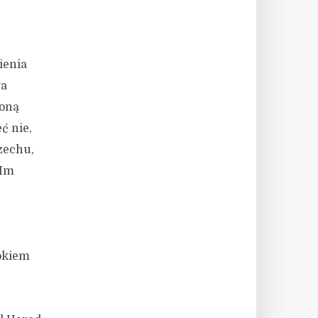
ienia
wa
żoną
ć nie,
zechu,
 Im
 okiem