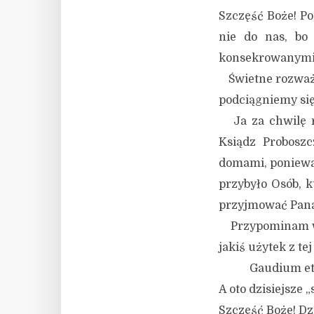
Szczęść Boże! Po
nie do nas, bo
konsekrowanymi 
Świetne rozważan
podciągniemy si
Ja za chwilę r
Ksiądz Probosz
domami, ponieważ
przybyło Osób, 
przyjmować Pana
Przypominam wszy
jakiś użytek z te
Gaudium et sp
A oto dzisiejsze 
Szczęść Boże! Dzi