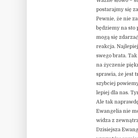
Ważne słowo – s
postarajmy się z
Pewnie, że nie z
będziemy na sto 
mogą się zdarzać
reakcja. Najlepie
swego brata. Tak
na życzenie pięk
sprawia, że jest
szybciej powiemy
lepiej dla nas. T
Ale tak naprawdę,
Ewangelia nie mó
widza z zewnątrz
Dzisiejsza Ewange