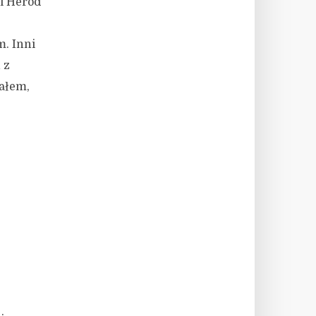
l Herod
m. Inni
 z
załem,