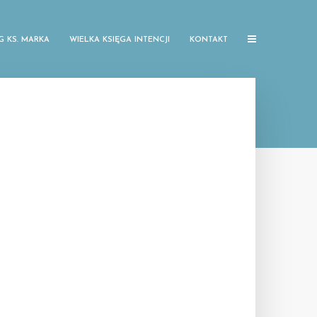
G KS. MARKA
WIELKA KSIĘGA INTENCJI
KONTAKT