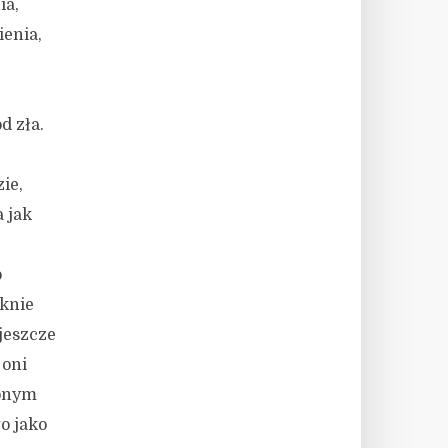
ia,
enia,
d zła.
ie,
 jak
o
ęknie
jeszcze
 oni
ionym
o jako