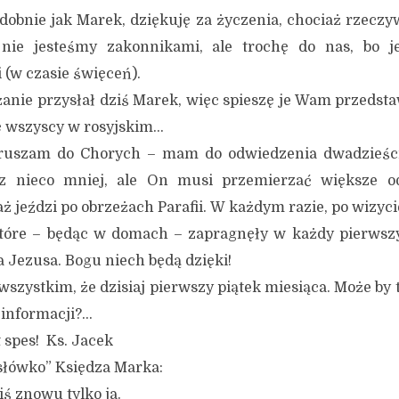
dobnie jak Marek, dziękuję za życzenia, chociaż rzeczyw
 nie jesteśmy zakonnikami, ale trochę do nas, bo j
(w czasie święceń).
ie przysłał dziś Marek, więc spieszę je Wam przedstaw
ę wszyscy w rosyjskim…
uszam do Chorych – mam do odwiedzenia dwadzieścia
cz nieco mniej, ale On musi przemierzać większe od
 jeździ po obrzeżach Parafii. W każdym razie, po wizyci
które – będąc w domach – zapragnęły w każdy pierwszy
 Jezusa. Bogu niech będą dzięki!
stkim, że dzisiaj pierwszy piątek miesiąca. Może by t
j informacji?…
es! Ks. Jacek
„słówko” Księdza Marka:
ś znowu tylko ja.