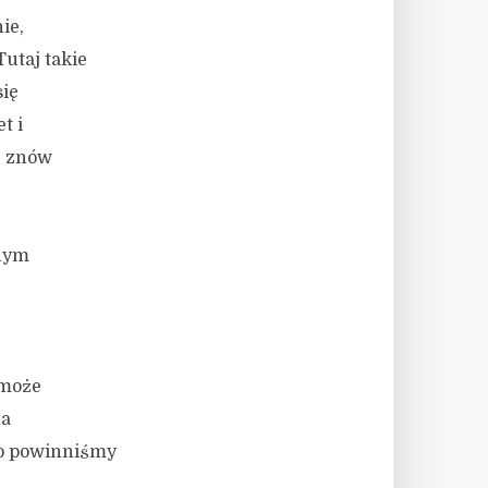
ie,
Tutaj takie
się
t i
… znów
wnym
 może
na
 co powinniśmy