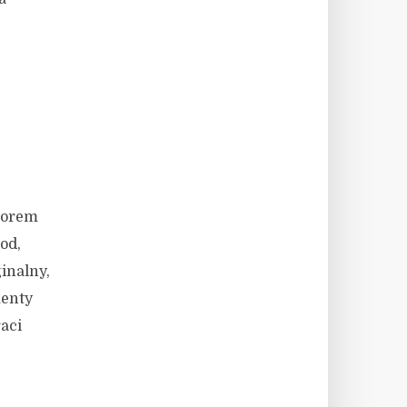
e
czorem
od,
inalny,
menty
aci