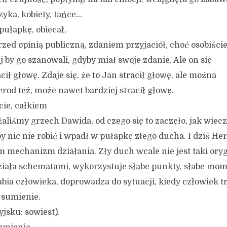
zyka, kobiety, tańce…
pułapkę, obiecał,
rzed opinią publiczną, zdaniem przyjaciół, choć osobiści
j by go szanowali, gdyby miał swoje zdanie. Ale on się
acił głowę. Zdaje się, że to Jan stracił głowę, ale można
rod też, może nawet bardziej stracił głowę.
cie, całkiem
liśmy grzech Dawida, od czego się to zaczęło, jak wie
by nic nie robić i wpadł w pułapkę złego ducha. I dziś Her
m mechanizm działania. Zły duch wcale nie jest taki oryg
iała schematami, wykorzystuje słabe punkty, słabe mo
bia człowieka, doprowadza do sytuacji, kiedy człowiek tr
 sumienie.
jsku: sowiest).