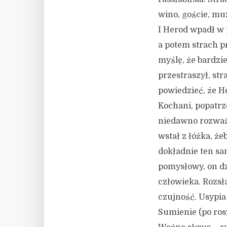
wino, goście, mu
I Herod wpadł w 
a potem strach p
myślę, że bardzie
przestraszył, str
powiedzieć, że He
Kochani, popatrz
niedawno rozważa
wstał z łóżka, że
dokładnie ten sa
pomysłowy, on dz
człowieka. Rozsła
czujność. Usypia
Sumienie (po rosy