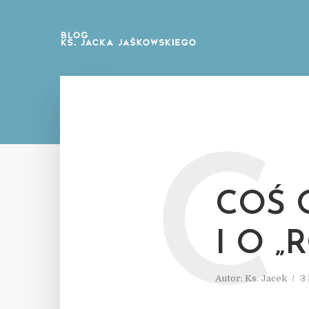
C
COŚ 
I O „
Autor:
Ks. Jacek
3