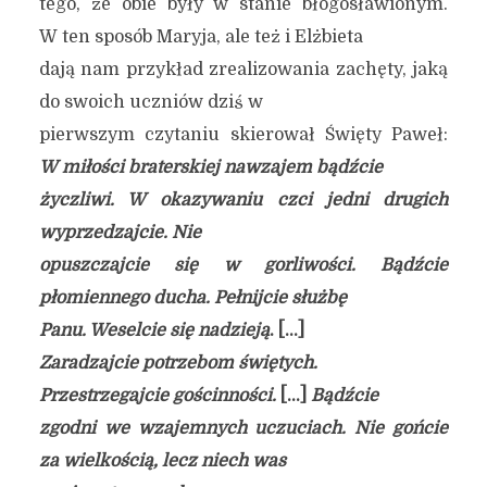
tego, że obie były w stanie błogosławionym.
W ten sposób Maryja, ale też i Elżbieta
dają nam przykład zrealizowania zachęty, jaką
do swoich uczniów dziś w
pierwszym czytaniu skierował Święty Paweł:
W miłości braterskiej nawzajem bądźcie
życzliwi. W okazywaniu czci jedni drugich
wyprzedzajcie.
Nie
opuszczajcie się w gorliwości. Bądźcie
płomiennego ducha. Pełnijcie służbę
Panu. Weselcie się nadzieją
. […]
Zaradzajcie potrzebom świętych.
Przestrzegajcie gościnności.
[…]
Bądźcie
zgodni we wzajemnych uczuciach. Nie gońcie
za wielkością, lecz niech was