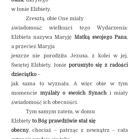
Jana
, ukrytego
w łonie Elżbiety.
Zresztą, obie One miały
świadomość wielkości tego Wydarzenia:
Elżbieta nazywa Maryję
Matką swojego Pana
,
a przecież Maryja
jeszcze nie porodziła Jezusa, z kolei w jej,
Świętej Elżbiety, łonie
poruszyło się z radości
dzieciątko
–
jak sama to wyznała. A więc obie w tym
momencie
myślały o swoich Synach
i miały
świadomość ich obecności.
Tym samym zatem, w domu
Elżbiety
to Bóg prawdziwie stał się
obecny
, chociaż – patrząc z zewnątrz – cała