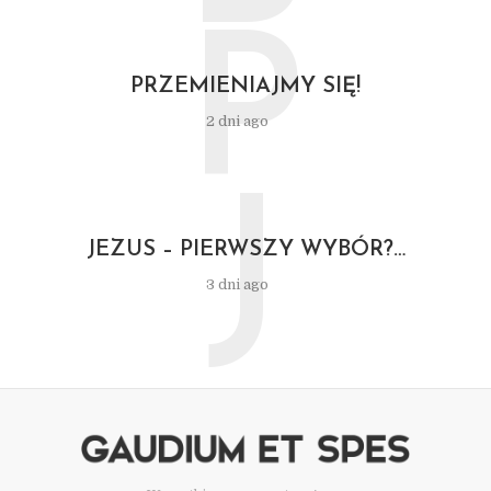
P
PRZEMIENIAJMY SIĘ!
2 dni ago
J
JEZUS – PIERWSZY WYBÓR?…
3 dni ago