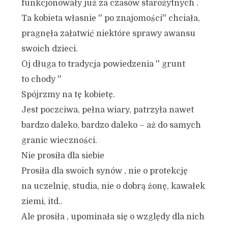
funkcjonowały już za czasów starożytnych .
Ta kobieta własnie '' po znajomości'' chciała,
pragnęła załatwić niektóre sprawy awansu
swoich dzieci.
Oj długa to tradycja powiedzenia '' grunt
to chody ''
Spójrzmy na tę kobietę.
Jest poczciwa, pełna wiary, patrzyła nawet
bardzo daleko, bardzo daleko – aż do samych
granic wieczności.
Nie prosiła dla siebie
Prosiła dla swoich synów , nie o protekcję
na uczelnię, studia, nie o dobrą żonę, kawałek
ziemi, itd..
Ale prosiła , upominała się o względy dla nich