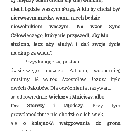
by między wami chciał się stać wielkim,
niech będzie waszym sługą. A kto by chciał być
pierwszym między wami, niech będzie
niewolnikiem waszym. Na wzór Syna
Człowieczego, który nie przyszedł, aby Mu
służono, lecz aby służyć i dać swoje życie
na okup za wielu”.
Przyglądając się postaci
dzisiejszego naszego Patrona, wspomnieć
musimy, iż wśród Apostołów Jezusa było
dwóch Jakubów.
Dla odróżnienia nazywani
są odpowiednio:
Większy i Mniejszy, albo
też: Starszy i Młodszy.
Przy tym
prawdopodobnie nie chodziło o ich wiek,
ale
o kolejność wstępowania do grona