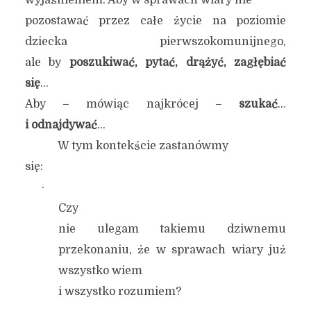
wyjaśnieniem. Aby w sprawach wiary nie
pozostawać przez całe życie na poziomie
dziecka pierwszokomunijnego,
ale by
poszukiwać, pytać, drążyć, zagłębiać
się
…
Aby – mówiąc najkrócej –
szukać
…
i odnajdywać
…
W tym kontekście zastanówmy
się:
·
Czy
nie ulegam takiemu dziwnemu
przekonaniu, że w sprawach wiary już
wszystko wiem
i wszystko rozumiem?