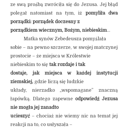
ze swą prośbą zwróciła się do Jezusa. Jej błąd
polegał natomiast na tym, iż
pomyliła dwa
porządki: porządek doczesny z
porządkiem wiecznym, Bożym, niebieskim
…
Matka synów Zebedeusza pomyślała
sobie – na pewno szczerze, w swojej matczynej
prostocie – że miejsca w Królestwie
niebieskim to się
tak rozdaje i tak
dostaje, jak miejsca w każdej instytucji
ziemskiej,
gdzie liczą się ludzkie
układy, nierzadko „wspomagane” znaczną
łapówką. Dlatego zapewne
odpowiedź Jezusa
nie mogła jej zanadto
ucieszyć
– chociaż nie wiemy nic na temat jej
reakcji na to, co usłyszała –