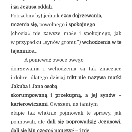
i za Jezusa oddali.
Potrzebny był jednak
czas dojrzewania,
uczenia się,
powolnego i
spokojnego
(chociaż nie zawsze może i spokojnego, jak
w przypadku „synów gromu”)
wchodzenia w te
tajemnice
…
A ponieważ owoce owego
dojrzewania i wchodzenia są tak znaczące
i dobre, dlatego dzisiaj
nikt nie nazywa matki
Jakuba i Jana osobą
skorumpowaną i przekupną, a jej synów –
karierowiczami.
Owszem, na tamtym
etapie tak właśnie pojmowali te sprawy, jak
pojmowali, ale
dali się poprowadzić Jezusowi,
dali się Mu czegoś nauczyć – i nie