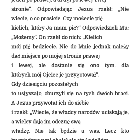
jeden po prawej, a drugi po lewej Twej
stronie”. Odpowiadając Jezus rzekł: „Nie
wiecie, o co prosicie. Czy możecie pić
kielich, który Ja mam pić?” Odpowiedzieli Mu:
„Możemy”. On rzekł do nich: „Kielich
mój pić będziecie. Nie do Mnie jednak należy
dać miejsce po mojej stronie prawej
i lewej, ale dostanie się ono tym, dla
których mój Ojciec je przygotował”.
Gdy dziesięciu pozostałych
to usłyszało, oburzyli się na tych dwóch braci.
A Jezus przywołał ich do siebie
i rzekł: „Wiecie, że władcy narodów uciskają je,
a wielcy dają im odczuć swą
władzę. Nie tak będzie u was. Lecz kto