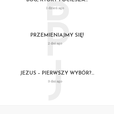
B
BÓG, KTÓRY POCIESZA…
1 dzień ago
P
PRZEMIENIAJMY SIĘ!
2 dni ago
J
JEZUS – PIERWSZY WYBÓR?…
3 dni ago