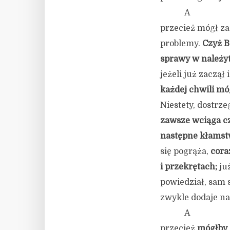
A
przecież mógł za
problemy.
Czyż B
sprawy w
należy
jeżeli już zaczą
każdej chwili móg
Niestety, dostrz
zawsze
wciąga cz
następne kłamst
się pogrąża,
cora
i przekrętach;
już
powiedział, sam 
zwykle dodaje na
A
przecież
mógłby z