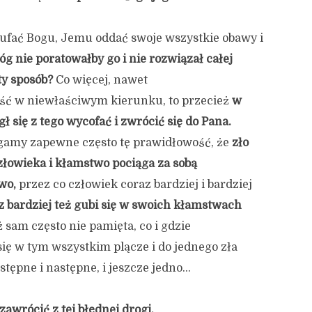
ufać Bogu, Jemu oddać swoje wszystkie obawy i
óg nie poratowałby go i nie rozwiązał całej
ty
sposób?
Co więcej, nawet
ł iść w niewłaściwym kierunku, to przecież
w
ł się z tego wycofać i zwrócić się do Pana.
egamy zapewne często tę prawidłowość, że
zło
łowieka i kłamstwo pociąga za sobą
wo,
przez co człowiek coraz bardziej i bardziej
z bardziej też gubi się w swoich kłamstwach
 sam często nie pamięta, co i gdzie
się w tym wszystkim plącze i do jednego zła
stępne i następne, i jeszcze jedno…
awrócić z tej błędnej drogi,