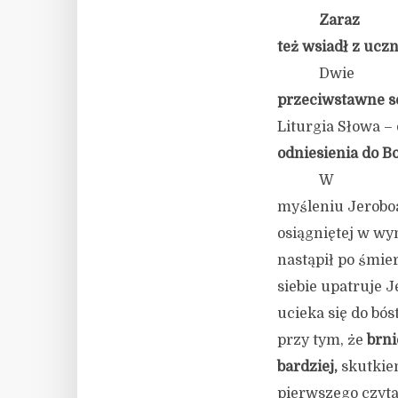
Zaraz
też wsiadł z uczn
Dwie
przeciwstawne so
Liturgia Słowa 
odniesienia do B
W
myśleniu Jerobo
osiągniętej w wyn
nastąpił po śmie
siebie upatruje 
ucieka się do bó
przy tym, że
brni
bardziej,
skutkie
pierwszego czyta