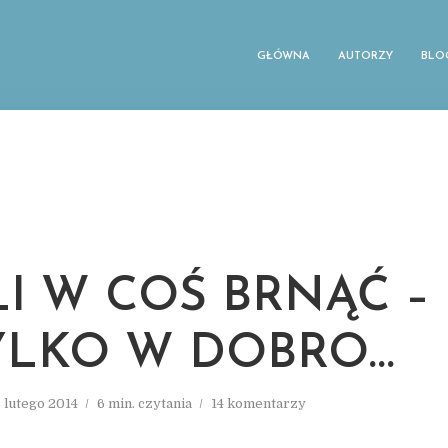
GŁÓWNA
AUTORZY
BLO
LI W COŚ BRNĄĆ –
YLKO W DOBRO…
 lutego 2014
6 min. czytania
14 komentarzy