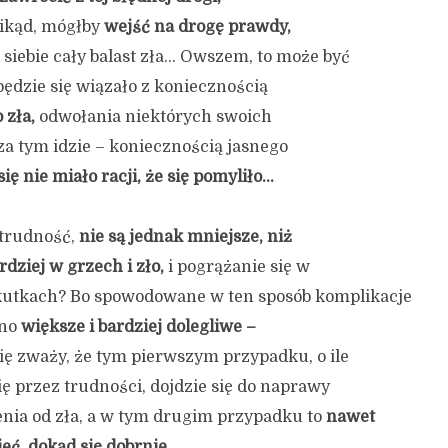
ikąd, mógłby
wejść na drogę prawdy,
 siebie cały balast zła… Owszem, to może być
 będzie się wiązało z koniecznością
 zła,
odwołania niektórych swoich
za tym idzie – koniecznością jasnego
się nie miało racji, że się pomyliło…
a trudność,
nie są jednak mniejsze, niż
rdziej w grzech i zło,
i pogrążanie się w
kutkach? Bo spowodowane w ten sposób komplikacje
wno
większe i bardziej dolegliwe
–
się zważy, że tym pierwszym przypadku, o ile
ię przez trudności, dojdzie się do naprawy
ienia od zła, a w tym drugim przypadku to
nawet
eć, dokąd się dobrnie…