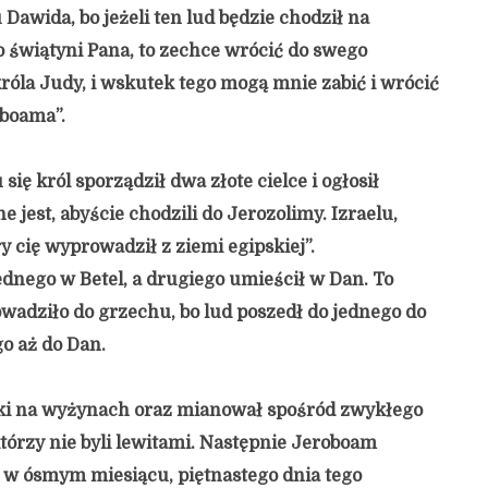
Dawida, bo jeżeli ten lud będzie chodził na
do świątyni Pana, to zechce wrócić do swego
róla Judy, i wskutek tego mogą mnie zabić i wrócić
oboama”.
się król sporządził dwa złote cielce i ogłosił
e jest, abyście chodzili do Jerozolimy. Izraelu,
ry cię wyprowadził z ziemi egipskiej”.
ednego w Betel, a drugiego umieścił w Dan. To
wadziło do grzechu, bo lud poszedł do jednego do
go aż do Dan.
tki na wyżynach oraz mianował spośród zwykłego
tórzy nie byli lewitami. Następnie Jeroboam
 w ósmym miesiącu, piętnastego dnia tego