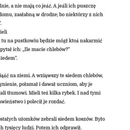
nie, a nie mają co jeść. A jeśli ich puszczę
domu, zasłabną w drodze; bo niektórzy z nich
.
eli
 tu na pustkowiu będzie mógł ktoś nakarmić
pytał ich: „Ile macie chlebów?”
Siedem”.
siąść na ziemi. A wziąwszy te siedem chlebów,
nienie, połamał i dawał uczniom, aby je
dali tłumowi. Mieli też kilka rybek. I nad tymi
wieństwo i polecił je rozdać.
zostałych ułomków zebrali siedem koszów. Było
h tysięcy ludzi. Potem ich odprawił.