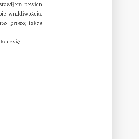
ostawiłem pewien
bie wnikliwością.
raz proszę także
astanowić…