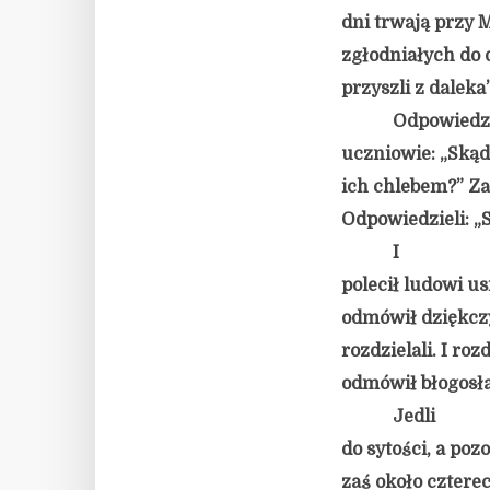
dni trwają przy M
zgłodniałych do 
przyszli z daleka”
Odpowiedzi
uczniowie: „Skąd
ich chlebem?” Za
Odpowiedzieli: „
I
polecił ludowi u
odmówił dziękczy
rozdzielali. I roz
odmówił błogosła
Jedli
do sytości, a po
zaś około czterec