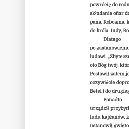
powrócić do rodu 
składanie ofiar 
pana, Roboama, k
do króla Judy, R
Dlatego
po zastanowieniu 
ludowi: „Zbyteczn
oto Bóg twój, któ
Postawił zatem j
oczywiście dopro
Betel i do drugie
Ponadto
urządził przyby
ludu kapłanów, k
ustanowił święto