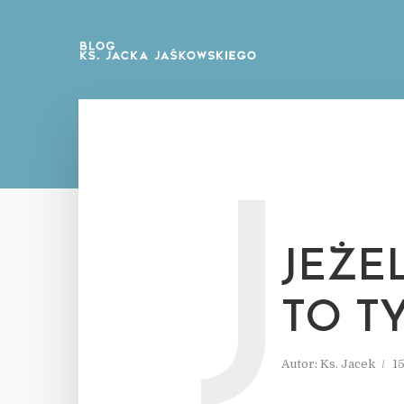
J
JEŻE
TO T
Autor:
Ks. Jacek
15