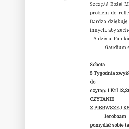
Szczęść Boże! M
problem do refle
Bardzo dziękuję
innych, aby zechc
A dzisiaj Pan ki
Gaudium et sp
Sobota
5 Tygodnia zwykłe
do
czytań: 1 Krl 12,
CZYTANIE
Z PIERWSZEJ K
Jeroboam
pomyślał sobie 