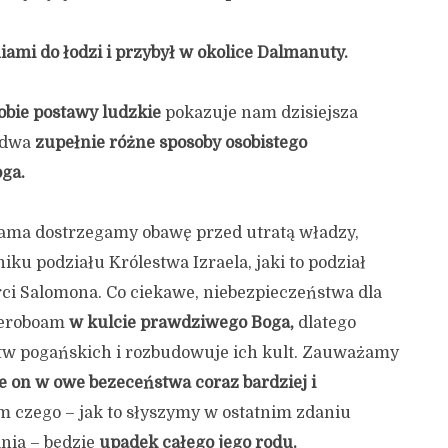
iami do łodzi i przybył w okolice Dalmanuty.
bie postawy ludzkie
pokazuje nam dzisiejsza
– dwa
zupełnie różne sposoby osobistego
oga.
ama dostrzegamy obawę przed utratą władzy,
iku podziału Królestwa Izraela, jaki to podział
rci Salomona. Co ciekawe, niebezpieczeństwa dla
Jeroboam
w kulcie prawdziwego Boga,
dlatego
stw pogańskich i rozbudowuje ich kult. Zauważamy
e on w owe bezeceństwa coraz bardziej i
m czego – jak to słyszymy w ostatnim zdaniu
nia – będzie
upadek całego jego rodu.