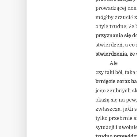
prowadzącej don
mógłby zrzucić z
o tyle trudne, że
przyznania się do
stwierdzeń, a co 
stwierdzenia, że 
Ale
czy taki ból, tak
brnięcie coraz ba
jego zgubnych s
okażą się na pe
zwłaszcza, jeśli 
tylko przebrnie s
sytuacji i uwoln
trudno przewidzi