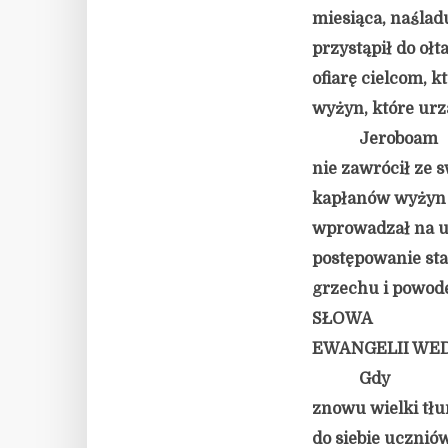
miesiąca, naślad
przystąpił do ołt
ofiarę cielcom, k
wyżyn, które urz
Jeroboam
nie zawrócił ze s
kapłanów wyżyn s
wprowadzał na ur
postępowanie sta
grzechu i powode
SŁOWA
EWANGELII WE
Gdy
znowu wielki tłum
do siebie uczniów