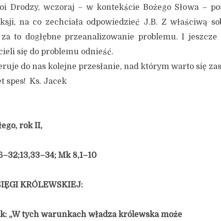
oi Drodzy, wczoraj – w kontekście Bożego Słowa – p
ksji, na co zechciała odpowiedzieć J.B. Z właściwą so
 za to dogłębne przeanalizowanie problemu. I jeszcze 
ieli się do problemu odnieść.
eruje do nas kolejne przesłanie, nad którym warto się z
es! Ks. Jacek
go, rok II,
26–32;13,33–34; Mk 8,1–10
SIĘGI KRÓLEWSKIEJ:
tak: „W tych warunkach władza królewska może