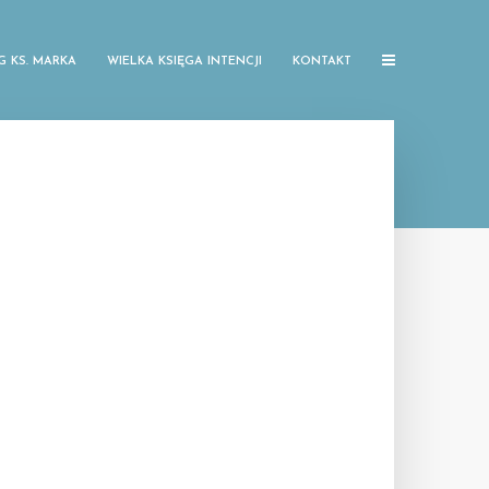
G KS. MARKA
WIELKA KSIĘGA INTENCJI
KONTAKT