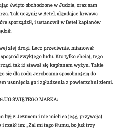
ując święto obchodzone w Judzie, oraz sam
arza. Tak uczynił w Betel, składając krwawą
tóre sporządził, i ustanowił w Betel kapłanów
ądził.
wej złej drogi. Lecz przeciwnie, mianował
pośród zwykłego ludu. Kto tylko chciał, tego
ząd, tak iż stawał się kapłanem wyżyn. Takie
ło się dla rodu Jeroboama sposobnością do
m usunięcia go i zgładzenia z powierzchni ziemi.
DŁUG ŚWIĘTEGO MARKA:
 był z Jezusem i nie mieli co jeść, przywołał
 i rzekł im: „Żal mi tego tłumu, bo już trzy