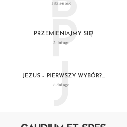
B
1 dzień ago
P
PRZEMIENIAJMY SIĘ!
2 dni ago
J
JEZUS – PIERWSZY WYBÓR?…
3 dni ago