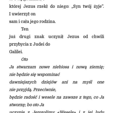
której Jezus rzekł do niego: „Syn twój żyje”.
I uwierzył on
sam i cała jego rodzina.
Ten
już drugi znak uczynił Jezus od chwili
przybycia z Judei do
Galilei.
Oto
Ja stwarzam nowe niebiosa i nową ziemię;
nie będzie się wspominać
dawniejszych dziejów ani na myśl one
nie przyjdą. Przeciwnie,
będzie radość i wesele na zawsze z tego, co Ja
stworzę; bo oto Ja
uczynię z Jerozolimy «Wesele» i z jej ludu