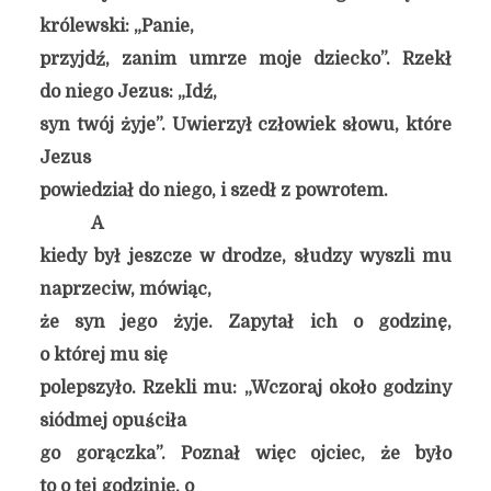
królewski: „Panie,
przyjdź, zanim umrze moje dziecko”. Rzekł
do niego Jezus: „Idź,
syn twój żyje”. Uwierzył człowiek słowu, które
Jezus
powiedział do niego, i szedł z powrotem.
A
kiedy był jeszcze w drodze, słudzy wyszli mu
naprzeciw, mówiąc,
że syn jego żyje. Zapytał ich o godzinę,
o której mu się
polepszyło. Rzekli mu: „Wczoraj około godziny
siódmej opuściła
go gorączka”. Poznał więc ojciec, że było
to o tej godzinie, o