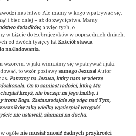
zwodzi nas łatwo. Ale mamy w kogo wpatrywać się,
ąć i biec dalej – aż do zwycięstwa. Mamy
nóstwo świadków,
a więc tych, o
my w Liście do Hebrajczyków w poprzednich dniach,
rych od dwóch tysięcy lat
Kościół stawia
do naśladowania.
m
m wzorem, w jaki winniśmy się wpatrywać i jaki
adować, to wzór postawy
samego Jezusa!
Autor
nas:
Patrzmy na Jezusa, który nam w wierze
doskonala. On to zamiast radości, którą Mu
ierpiał krzyż, nie bacząc na jego hańbę, i
y tronu Boga. Zastanawiajcie się więc nad Tym,
grzeszników taką wielką wycierpiał wrogość
yście nie ustawali, złamani na duchu
.
 w ogóle
nie musiał znosić żadnych przykrości