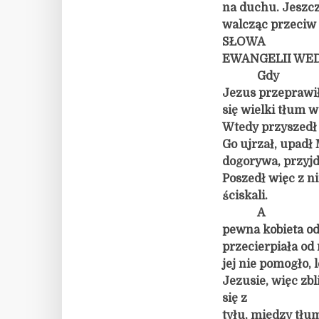
na duchu. Jeszcze
walcząc przeciw
SŁOWA
EWANGELII WE
Gdy
Jezus przeprawił
się wielki tłum w
Wtedy przyszedł 
Go ujrzał, upadł 
dogorywa, przyjdź 
Poszedł więc z n
ściskali.
A
pewna kobieta od
przecierpiała od 
jej nie pomogło, 
Jezusie, więc zbl
się z
tyłu, między tłu