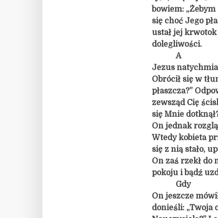
bowiem: „Żebym
się choć Jego pła
ustał jej krwotok
dolegliwości.
A
Jezus natychmias
Obrócił się w tłu
płaszcza?” Odpow
zewsząd Cię ścisk
się Mnie dotknął
On jednak rozgląd
Wtedy kobieta prz
się z nią stało, 
On zaś rzekł do ni
pokoju i bądź uz
Gdy
On jeszcze mówił
donieśli: „Twoja