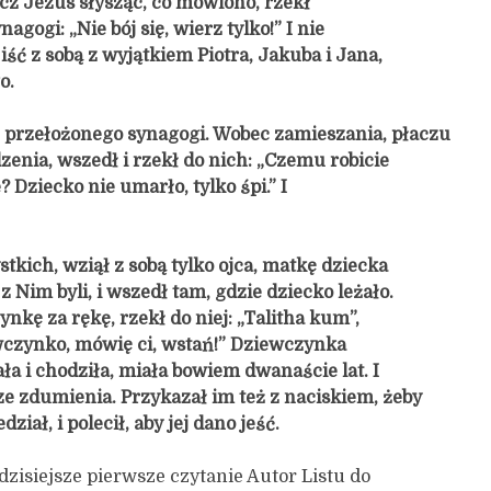
cz Jezus słysząc, co mówiono, rzekł
gogi: „Nie bój się, wierz tylko!” I nie
ść z sobą z wyjątkiem Piotra, Jakuba i Jana,
o.
 przełożonego synagogi. Wobec zamieszania, płaczu
zenia, wszedł i rzekł do nich: „Czemu robicie
? Dziecko nie umarło, tylko śpi.” I
tkich, wziął z sobą tylko ojca, matkę dziecka
 z Nim byli, i wszedł tam, gdzie dziecko leżało.
kę za rękę, rzekł do niej: „Talitha kum”,
wczynko, mówię ci, wstań!” Dziewczynka
ła i chodziła, miała bowiem dwanaście lat. I
 ze zdumienia. Przykazał im też z naciskiem, żeby
dział, i polecił, aby jej dano jeść.
zisiejsze pierwsze czytanie Autor Listu do