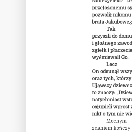
Nauczyciela?” Le
przełożonemu syna
pozwolił nikomu i
brata Jakuboweg
Tak
przyszli do domu
i głośnego zawod
zgiełk i płaczecie
wyśmiewali Go.
Lecz
On odsunął wszys
oraz tych, którzy
Ująwszy dziewczyn
to znaczy: „Dzie
natychmiast wsta
osłupieli wprost
nikt o tym nie wie
Mocnym
zdaniem kończy d