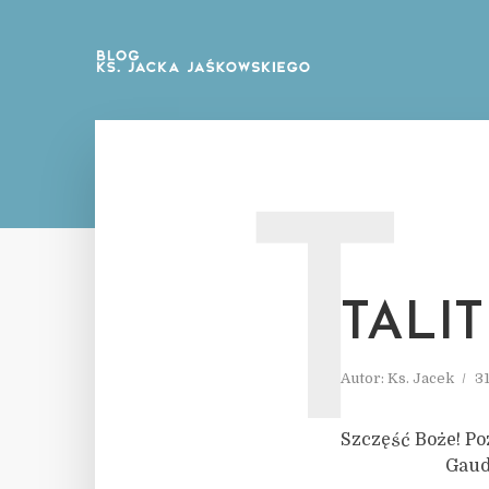
T
TALI
Autor:
Ks. Jacek
3
Szczęść Boże! Po
Gaudium et 