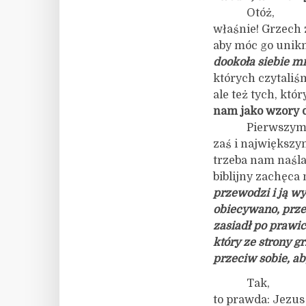
Otóż,
właśnie! Grzech 
aby móc go unikn
dookoła siebie m
których czytaliś
ale też tych, któ
nam jako wzory 
Pierwszy
zaś i największy
trzeba nam naśl
biblijny zachęca 
przewodzi i ją wy
obiecywano, przec
zasiadł po prawic
który ze strony 
przeciw sobie, ab
Tak,
to prawda: Jezus