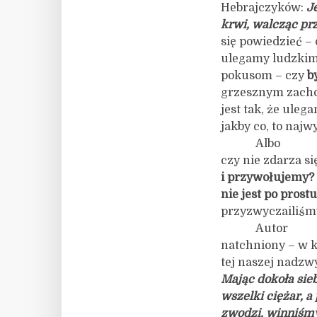
Hebrajczyków:
J
krwi, walcząc pr
się powiedzieć –
ulegamy ludzkim
pokusom – czy
b
grzesznym zach
jest tak, że ule
jakby co, to naj
Albo
czy nie zdarza s
i przywołujemy?
nie jest po prost
przyzwyczailiśm
Autor
natchniony – w k
tej naszej nadzw
Mając dokoła sie
wszelki ciężar, a
zwodzi, winniśm