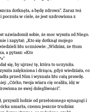
szcza dotknęła, a będę zdrowa”. Zaraz też
 i poczuła w ciele, że jest uzdrowiona z
t uświadomił sobie, że moc wyszła od Niego.
mie i zapytał: „Kto się dotknął mojego
iedzieli Mu uczniowie: „Widzisz, że tłum
a, a pytasz: «Kto
?»”
ał się, by ujrzeć tę, która to uczyniła.
yszła zalękniona i drżąca, gdyż wiedziała, co
upadła przed Nim i wyznała Mu całą prawdę.
ej: „Córko, twoja wiara cię ocaliła, idź w
drowiona ze swej dolegliwości”.
, przyszli ludzie od przełożonego synagogi i
 córka umarła, czemu jeszcze trudzisz