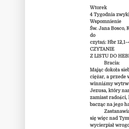
Wtorek
4 Tygodnia zwykłe
Wspomnienie
Św. Jana Bosco, 
do
czytań: Hbr 12,1–
CZYTANIE
Z LISTU DO HE
Bracia:
Mając dokoła sie
ciężar, a przede
winniśmy wytrwa
Jezusa, który na
zamiast radości,
bacząc na jego ha
Zastanawia
się więc nad Tym
wycierpiał wrogo