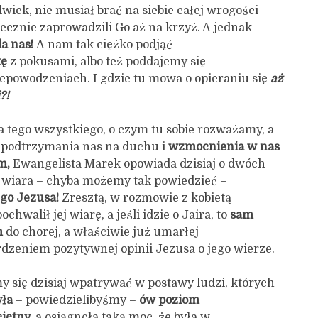
wiek, nie musiał brać na siebie całej wrogości
tecznie zaprowadzili Go aż na krzyż. A jednak –
la nas!
A nam tak ciężko podjąć
kę
z pokusami, albo też poddajemy się
epowodzeniach. I gdzie tu mowa o opieraniu się
aż
?!
a tego wszystkiego, o czym tu sobie rozważamy, a
 podtrzymania nas na duchu i
wzmocnienia w nas
m,
Ewangelista Marek opowiada dzisiaj o dwóch
 wiara – chyba możemy tak powiedzieć –
go Jezusa!
Zresztą, w rozmowie z kobietą
hwalił jej wiarę, a jeśli idzie o Jaira, to
sam
m
do chorej, a właściwie już umarłej
erdzeniem pozytywnej opinii Jezusa o jego wierze.
 się dzisiaj wpatrywać w postawy ludzi, których
yła
– powiedzielibyśmy –
ów poziom
iętny,
a osiągnęła taką moc, że była w