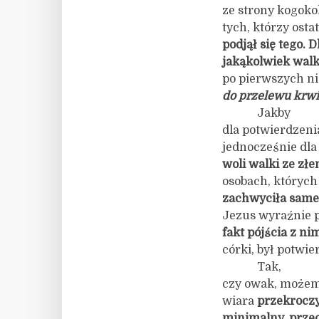
ze strony kogokol
tych, którzy osta
podjął się tego. D
jakąkolwiek
wal
po pierwszych ni
do przelewu krwi
Jakby
dla potwierdzeni
jednocześnie dla
woli walki ze złe
osobach, których
zachwyciła same
Jezus wyraźnie poc
fakt pójścia z ni
córki, był potwi
Tak,
czy owak, możemy
wiara
przekrocz
minimalny, przec