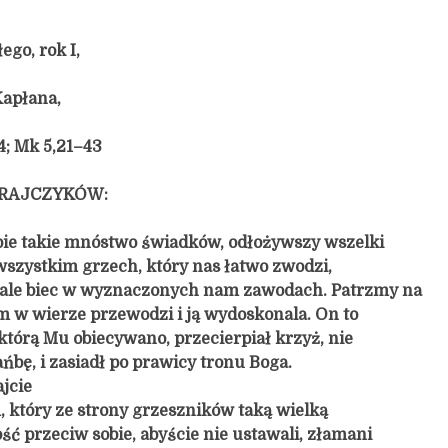
go, rok I,
Kapłana,
4; Mk 5,21–43
BRAJCZYKÓW:
bie takie mnóstwo świadków, odłożywszy wszelki
 wszystkim grzech, który nas łatwo zwodzi,
le biec w wyznaczonych nam zawodach. Patrzmy na
m w wierze przewodzi i ją wydoskonala. On to
 którą Mu obiecywano, przecierpiał krzyż, nie
ńbę, i zasiadł po prawicy tronu Boga.
jcie
, który ze strony grzeszników taką wielką
ść przeciw sobie, abyście nie ustawali, złamani