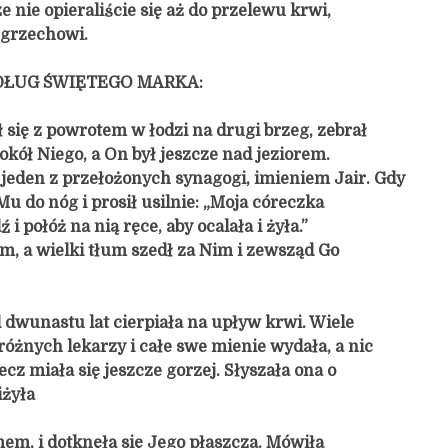
 nie opieraliście się aż do przelewu krwi,
 grzechowi.
DŁUG ŚWIĘTEGO MARKA:
 się z powrotem w łodzi na drugi brzeg, zebrał
okół Niego, a On był jeszcze nad jeziorem.
jeden z przełożonych synagogi, imieniem Jair. Gdy
Mu do nóg i prosił usilnie: „Moja córeczka
i połóż na nią ręce, aby ocalała i żyła.”
im, a wielki tłum szedł za Nim i zewsząd Go
 dwunastu lat cierpiała na upływ krwi. Wiele
różnych lekarzy i całe swe mienie wydała, a nic
lecz miała się jeszcze gorzej. Słyszała ona o
iżyła
mem, i dotknęła się Jego płaszcza. Mówiła