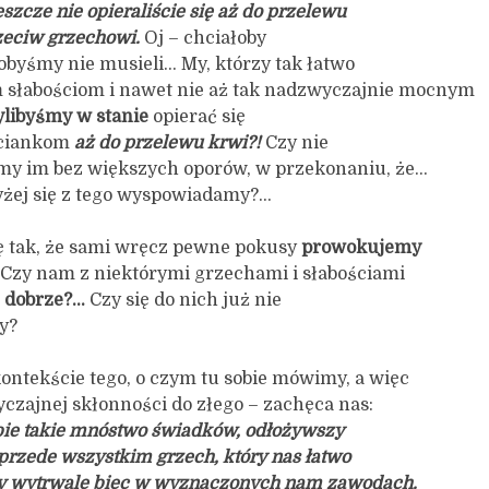
eszcze nie opieraliście się aż do przelewu
zeciw grzechowi.
Oj – chciałoby
 obyśmy nie musieli… My, którzy tak łatwo
 słabościom i nawet nie aż tak nadzwyczajnie mocnym
ylibyśmy
w stanie
opierać się
ciankom
aż do przelewu krwi?!
Czy nie
gamy im bez większych oporów, w przekonaniu, że…
wyżej się z tego wyspowiadamy?…
ię tak, że sami wręcz pewne pokusy
prowokujemy
Czy nam z niektórymi grzechami i słabościami
u dobrze?…
Czy się do nich już nie
y?
ontekście tego, o czym tu sobie mówimy, a więc
yczajnej skłonności do złego – zachęca nas:
bie takie mnóstwo świadków, odłożywszy
 przede wszystkim grzech, który nas łatwo
y wytrwale biec w wyznaczonych nam zawodach.