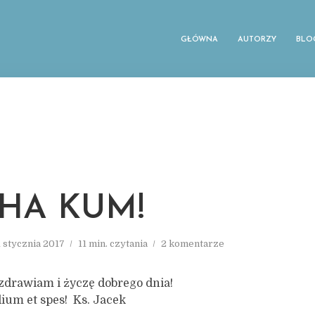
GŁÓWNA
AUTORZY
BLO
THA KUM!
1 stycznia 2017
11 min. czytania
2 komentarze
zdrawiam i życzę dobrego dnia!
spes! Ks. Jacek