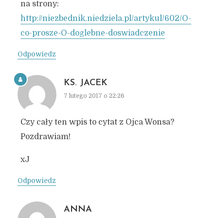
na strony:
http://niezbednik.niedziela.pl/artykul/602/O-
co-prosze-O-doglebne-doswiadczenie
Odpowiedz
KS. JACEK
7 lutego 2017 o 22:26
Czy cały ten wpis to cytat z Ojca Wonsa?
Pozdrawiam!
xJ
Odpowiedz
ANNA