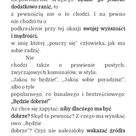
dodatkowo ranić,
to
z pewnością nie o to chodzi. I na pewno
nie chodzi tu o
podkreślenie przy tej okazji
swojej wyższości
i mądrości,
w imię której „pouczy się” człowieka, jak ma
sobie radzić.
Nie
chodzi także o prawienie pustych,
zwyczajowych komunałów, w stylu:
„Jakoś to będzie!”, „Jakoś sobie poradzisz!”,
albo o tyle
popularnego, co banalnego i beztreściowego:
„Będzie dobrze!”
Aż chce się zapytać:
n
iby d
laczego ma być
dobrze?
Skąd ta pewność? Z czego ma wynikać
owo: „Będzie
dobrze”? Czyż nie należałoby
wskazać źródła