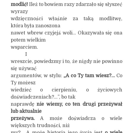
modlić!
Ileż to bowiem razy zdarzało się słyszeć
wyrazy
wdzięczności właśnie za taką modlitwę,
która była zanoszona
nawet wbrew czyjejś woli… Okazywała się ona
potem wielkim
wsparciem.
I
wreszcie, powiedzmy i to, że nigdy nie powinno
się używać
argumentów, w stylu:
„A co Ty tam wiesz?…
Co
Ty możesz
wiedzieć o cierpieniu, o życiowych
doświadczeniach?…”, bo tak
naprawdę
nie wiemy, co ten drugi przeżywał
lub aktualnie
przeżywa.
A może doświadcza o wiele
większych trudności, niż
my?… A może historia jego życia jest
o wiele