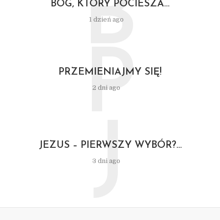
B
BÓG, KTÓRY POCIESZA…
1 dzień ago
P
PRZEMIENIAJMY SIĘ!
2 dni ago
J
JEZUS – PIERWSZY WYBÓR?…
3 dni ago