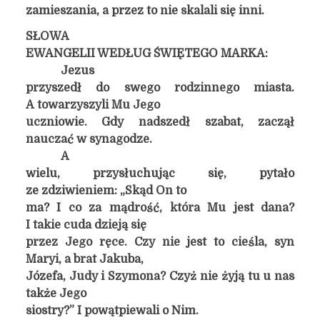
zamieszania, a przez to nie skalali się inni.
SŁOWA
EWANGELII WEDŁUG ŚWIĘTEGO MARKA:
Jezus
przyszedł do swego rodzinnego miasta.
A towarzyszyli Mu Jego
uczniowie. Gdy nadszedł szabat, zaczął
nauczać w synagodze.
A
wielu, przysłuchując się, pytało
ze zdziwieniem: „Skąd On to
ma? I co za mądrość, która Mu jest dana?
I takie cuda dzieją się
przez Jego ręce. Czy nie jest to cieśla, syn
Maryi, a brat Jakuba,
Józefa, Judy i Szymona? Czyż nie żyją tu u nas
także Jego
siostry?” I powątpiewali o Nim.