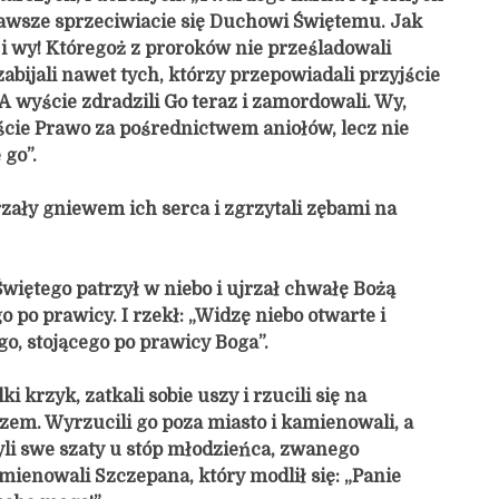
zawsze sprzeciwiacie się Duchowi Świętemu. Jak
 i wy! Któregoż z proroków nie prześladowali
abijali nawet tych, którzy przepowiadali przyjście
A wyście zdradzili Go teraz i zamordowali. Wy,
ście Prawo za pośrednictwem aniołów, lecz nie
 go”.
rzały gniewem ich serca i zgrzytali zębami na
więtego patrzył w niebo i ujrzał chwałę Bożą
go po prawicy. I rzekł: „Widzę niebo otwarte i
o, stojącego po prawicy Boga”.
ki krzyk, zatkali sobie uszy i rzucili się na
zem. Wyrzucili go poza miasto i kamienowali, a
li swe szaty u stóp młodzieńca, zwanego
ienowali Szczepana, który modlił się: „Panie