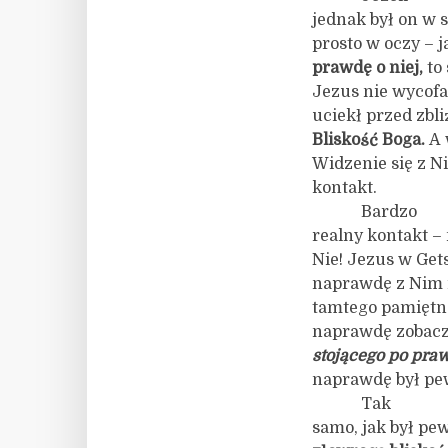
jednak był on w 
prosto w oczy – 
prawdę o niej,
to 
Jezus nie wycofa
uciekł przed zbl
Bliskość Boga.
A 
Widzenie się z N
kontakt.
Bardzo
realny kontakt –
Nie! Jezus w Ge
naprawdę z Nim r
tamtego pamiętne
naprawdę zobac
stojącego po pra
naprawdę był pew
Tak
samo, jak był pew