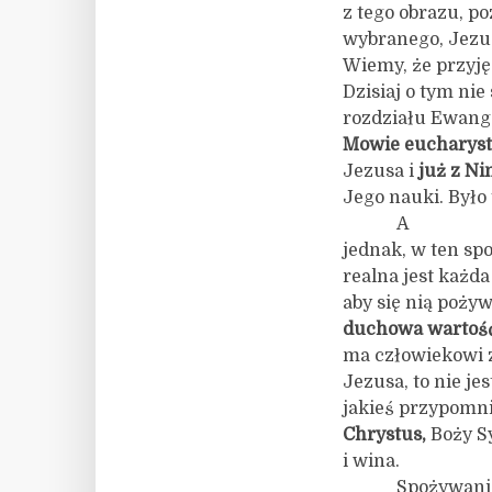
z tego obrazu, p
wybranego, Jez
Wiemy, że przyję
Dzisiaj o tym nie
rozdziału Ewangel
Mowie eucharyst
Jezusa i
już z Ni
Jego nauki. Było
A
jednak, w ten spo
realna jest każda
aby się nią pożyw
duchowa wartoś
ma człowiekowi 
Jezusa, to nie je
jakieś przypomnie
Chrystus,
Boży S
i wina.
Spożywani