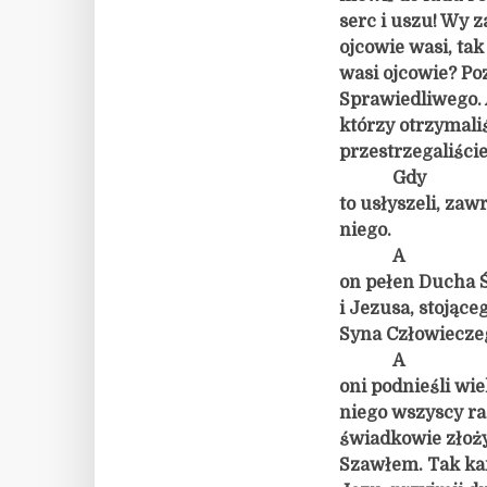
serc i uszu! Wy 
ojcowie wasi, tak
wasi ojcowie? Poz
Sprawiedliwego. 
którzy otrzymali
przestrzegaliście
Gdy
to usłyszeli, zaw
niego.
A
on pełen Ducha Ś
i Jezusa, stojące
Syna Człowieczeg
A
oni podnieśli wiel
niego wszyscy ra
świadkowie złoży
Szawłem. Tak kam