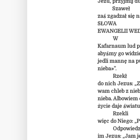
Jezu, przyjmij d
Szaweł
zaś zgadzał się n
SŁOWA
EWANGELII WED
W
Kafarnaum lud po
abyśmy go widziel
jedli mannę na pu
nieba»”.
Rzekł
do nich Jezus: 
wam chleb z nieb
nieba. Albowiem 
życie daje światu
Rzekli
więc do Niego: „
Odpowiedz
im Jezus: „Jam je