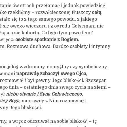
stanie ów strach przełamać i jednak powiedzieć
jako rzekliśmy – rozwścieczonej tłuszczy
całą
stało się to z tego samego powodu, z jakiego
ł się owego wieczoru i z ogrodu Getsemani nie
iżającą się kohortą. Co było tym powodem?
wręcz:
osobiste spotkanie z Bogiem.
im. Rozmowa duchowa. Bardzo osobisty i intymny
 nie jakiś wydumany, domyślny czy symboliczny.
tsemani
naprawdę zobaczył swego Ojca,
ozmawiał i był pewny Jego bliskości. Szczepan
go dnia – ostatniego dnia swego życia na ziemi –
zył
niebo otwarte i Syna Człowieczego,
wicy Boga,
naprawdę z Nim rozmawiał i
ny Jego bliskości.
ny, a wręcz odczuwał na sobie bliskość – tę