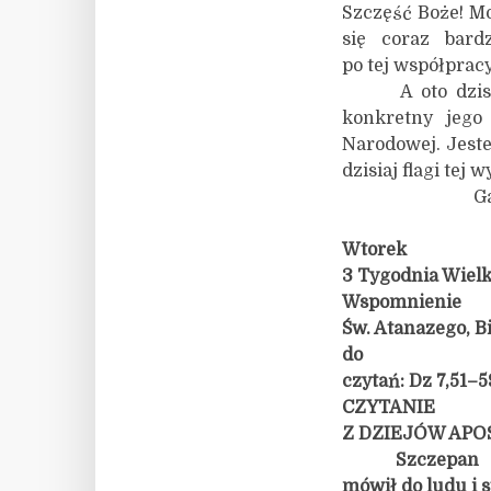
Szczęść Boże! Mo
się coraz bar
po tej współpracy
A oto dzisiaj 
konkretny jego 
Narodowej. Jeste
dzisiaj flagi tej 
Gaudium et
Wtorek
3 Tygodnia Wielk
Wspomnienie
Św. Atanazego, Bi
do
czytań: Dz 7,51–5
CZYTANIE
Z DZIEJÓW APO
Szczepan
mówił do ludu i 