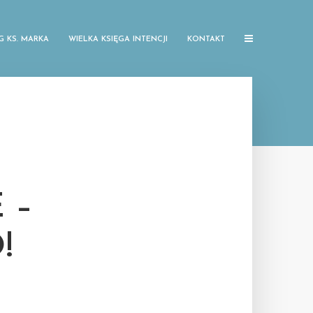
G KS. MARKA
WIELKA KSIĘGA INTENCJI
KONTAKT
 –
!