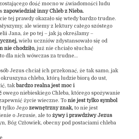
ozostającego dość mocno w świadomości ludu
us
zapowi
edział
inny Chleb z Nieba.
cie tej prawdy okazało się wtedy bardzo trudne.
 słyszymy, ale wiemy z lektury całego szóstego
ii Jana, że po tej – jak ją określamy –
ycznej,
wielu uczniów zdystansowało się od
m nie chodziło,
już nie chciało słuchać
 to dla nich wówczas za trudne…
sób Jezus chciał ich przekonać, że tak samo, jak
 okruszyna chleba, którą ludzie biorą do ust,
ić, tak
bardzo realna jest
moc i
ć
owego niebieskiego Chleba, którego spożywanie
zapewnić życie wieczne. To
nie jest tylko symbol
st tylko Jego
zewnętrzny znak,
to nie jest
nie o Jezusie, ale to
żywy i prawdziwy Jezus
yn, Bóg Człowiek, obecny pod postaciami chleba
e