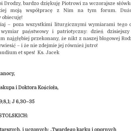
i Drodzy, bardzo dziękuję Piotrowi za wczorajsze słówko
dziej moją współpracę z Nim na tym forum. Dużo
 obiecuję!
– poza wszystkimi liturgicznymi wymiarami tego 
wymiar państwowy i patriotyczny: dzień dzisiejszy
m najgłębiej przekonany, że nikt z naszej blogowej Ro
wywiesić – i że nie zdejmie jej również jutro!
 spes! Ks. Jacek
anocy,
skupa i Doktora Kościoła,
9;8,1; J 6,30–35
STOLSKICH:
starszych, i uczonych: „Twardego karku i opornych