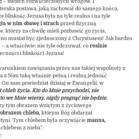
ć
– swoich rozwścieczonych wrogów. I
aterska postawa, jaką zachował do samego końca,
e bliskość Jezusa była na tyle realna i na tyle
ła w nim obawę i strach
przed fizyczną
, którzy za chwilę mieli pozbawić go życia.
no musiał być zjednoczony z Chrystusem! Jak bardzo
 – a właściwie: nie tyle odczuwał, co
realnie
ecności i bliskości Jezusa!
m
arunkiem zawiązania przez nas takiej wspólnoty z
a z Nim taką właśnie pełną i realną jedność
m On sam powiedział dzisiaj w Ewangelii, w
t chleb życia. Kto do Mnie przychodzi, nie
kto we Mnie wierzy, nigdy pragnąć nie będzie.
rzy tym obrazem wziętym z życiowego
obrazem chleba,
którym Bóg obdarzał
styni. Tym chlebem była oczywiście
manna,
chlebem z nieba”.
c