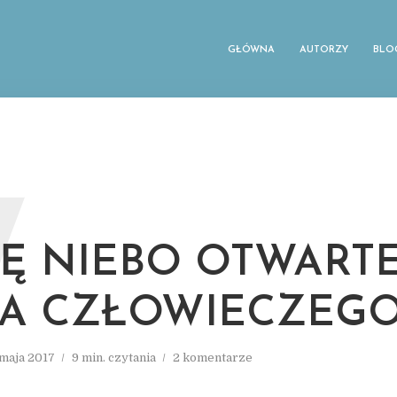
GŁÓWNA
AUTORZY
BLO
W
Ę NIEBO OTWARTE
NA CZŁOWIECZEGO
 maja 2017
9 min. czytania
2 komentarze