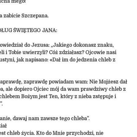
ucha mego!”
a zabicie Szczepana.
ŁUG ŚWIĘTEGO JANA:
wiedział do Jezusa: „Jakiego dokonasz znaku,
i i Tobie uwierzyli? Cóż zdziałasz? Ojcowie nasi
styni, jak napisano: «Dał im do jedzenia chleb z
„Zaprawdę, zaprawdę powiadam wam: Nie Mojżesz dał
a, ale dopiero Ojciec mój da wam prawdziwy chleb z
chlebem Bożym jest Ten, który z nieba zstępuje i
”.
Panie, dawaj nam zawsze tego chleba”.
iał
st chleb życia. Kto do Mnie przychodzi, nie