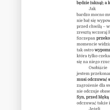
będzie łaknął; a 
Jak
bardzo mocno mu
nie bał się wypow
przed chwilą – w
zresztą wczoraj 
Szczepan
przeko
momencie widział
tak ostro
wypomni
która tylko czeka
się na niego rzuc
Osobiście
jestem przekonan
musi odczuwać s
zagrożenie dla sw
nie odczuje obaw
Syn, przed Męką
odczuwać także i
Jeżeli