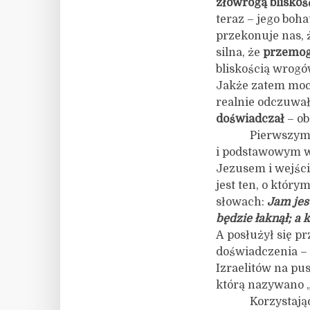
złowrogą bliskoś
teraz – jego boh
przekonuje nas, ż
silna, że
przemog
bliskością wrogów
Jakże zatem moc
realnie odczuwał
doświadczał
– ob
Pierwszy
i podstawowym w
Jezusem i wejści
jest ten, o który
słowach:
Jam jes
będzie łaknął; a 
A posłużył się p
doświadczenia –
Izraelitów na pu
którą nazywano „
Korzystają