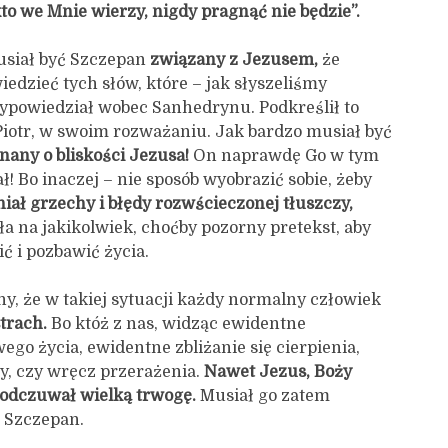
kto we Mnie wierzy, nigdy pragnąć nie będzie”.
siał być Szczepan
związany z Jezusem,
że
iedzieć tych słów, które – jak słyszeliśmy
ypowiedział wobec Sanhedrynu. Podkreślił to
Piotr, w swoim rozważaniu. Jak bardzo musiał być
nany o bliskości Jezusa!
On naprawdę Go w tym
! Bo inaczej – nie sposób wyobrazić sobie, żeby
ał grzechy i błędy rozwścieczonej tłuszczy,
ła na jakikolwiek, choćby pozorny pretekst, aby
ić i pozbawić życia.
y, że w takiej sytuacji każdy normalny człowiek
trach.
Bo któż z nas, widząc ewidentne
ego życia, ewidentne zbliżanie się cierpienia,
y, czy wręcz przerażenia.
Nawet Jezus, Boży
 odczuwał wielką trwogę.
Musiał go zatem
 Szczepan.