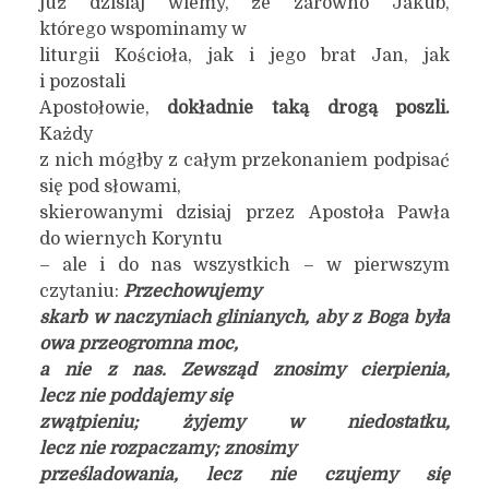
już dzisiaj wiemy, że zarówno Jakub,
którego wspominamy w
liturgii Kościoła, jak i jego brat Jan, jak
i pozostali
Apostołowie,
dokładnie taką drogą poszli.
Każdy
z nich mógłby z całym przekonaniem podpisać
się pod słowami,
skierowanymi dzisiaj przez Apostoła Pawła
do wiernych Koryntu
– ale i do nas wszystkich – w pierwszym
czytaniu:
Przechowujemy
skarb w naczyniach glinianych, aby z Boga była
owa przeogromna moc,
a nie z nas. Zewsząd znosimy cierpienia,
lecz nie poddajemy się
zwątpieniu; żyjemy w niedostatku,
lecz nie rozpaczamy; znosimy
prześladowania, lecz nie czujemy się