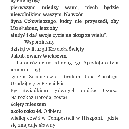
by chciał być
pierwszym między wami, niech będzie
niewolnikiem waszym. Na wzór
Syna Człowieczego, który nie przyszedł, aby
Mu służono, lecz aby
służyć i dać swoje życie na okup za wielu”.
Wspominany
dzisiaj w liturgii Kościoła
Święty
Jakub, zwany Większym
– dla odróżnienia od drugiego Apostoła o tym
imieniu – był
synem Zebedeusza i bratem Jana Apostoła.
Urodził się w Betsaidzie.
Był świadkiem głównych cudów Jezusa.
Na rozkaz Heroda, został
ścięty mieczem
około roku 44.
Odbiera
wielką cześć w Compostelli w Hiszpanii, gdzie
się znajduje sławny