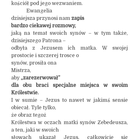
kościół pod jego wezwaniem.
Ewangelia
dzisiejsza przynosi nam
zapis
bardzo ciekawej rozmowy,
jaką na temat swoich synów – w tym także,
dzisiejszego Patrona –
odbyła z Jezusem ich matka. W swojej
prostocie i szczerej trosce o
synów, prosiła ona
Mistrza,
aby
„zarezerwował”
dla obu braci specjalne miejsca w swoim
Królestwie.
I w sumie – Jezus to nawet w jakimś sensie
obiecał. Tyle tylko,
że obraz tegoż
Królestwa w oczach matki synów Zebedeusza,
a ten, jaki w swoich
słowach ukazał Jezus, całkowicie się