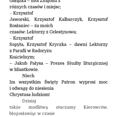
Gałązka – moi Znajomi z
różnych czasów i miejsc;
–
Krzysztof
Jaworski, Krzysztof Kalbarczyk, Krzysztof
Rosłaniec – za moich
czasów: Lektorzy z Celestynowa;
–
Krzysztof
Sopyła, Krzysztof Kryczka – dawni Lektorzy
z Parafii w Radoryżu
Kościelnym;
– Jakub Pałysa – Prezes Służby liturgicznej
w Miastkowie.
Niech
Im wszystkim Święty Patron wyprosi moc
i odwagę do niesienia
Chrystusa ludziom!
Dzisiaj
także modlitwą otaczamy Kierowców,
błogosławiąc w czasie