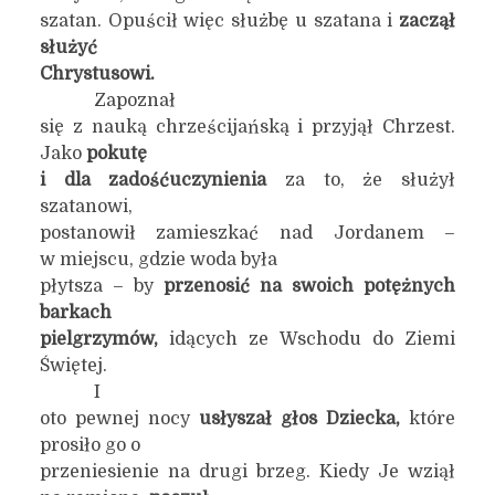
szatan. Opuścił więc służbę u szatana i
zaczął
służyć
Chrystusowi.
Zapoznał
się z nauką chrześcijańską i przyjął Chrzest.
Jako
pokutę
i dla zadośćuczynienia
za to, że służył
szatanowi,
postanowił zamieszkać nad Jordanem –
w miejscu, gdzie woda była
płytsza – by
przenosić na swoich potężnych
barkach
pielgrzymów,
idących ze Wschodu do Ziemi
Świętej.
I
oto pewnej nocy
usłyszał głos Dziecka,
które
prosiło go o
przeniesienie na drugi brzeg. Kiedy Je wziął