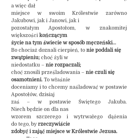
a więc dał
miejsce w swoim Królestwie zarówno
Jakubowi, jak i Janowi, jak i
pozostałym Apostołom, w znakomitej
większości
kończącym
życie na tym świecie w sposób męczeński…
Bo chociaż doznali cierpień, to
nie poddali się
zwątpieniu;
choć żyli w
niedostatku –
nie rozpaczali;
choć znosili prześladowania –
nie czuli się
osamotnieni.
To właśnie
doceniamy i to chcemy naśladować w postawie
Apostołów, dzisiaj
zaś – w postawie Świętego Jakuba.
Niech będzie on dla nas
wzorem szczerego i wytrwałego dążenia
do tego, by
rzeczywiście
zdobyć i zająć miejsce w Królestwie Jezusa.