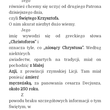
Tego
również chcemy się uczyć od drugiego Patrona
dzisiejszego dnia,
czyli
Świętego Krzysztofa.
O nim akurat niezbyt dużo wiemy.
Jego
imię wywodzi się od greckiego słowa
„Christoforos”
i
oznacza tyle, co
„niosący Chrystusa”.
Według
niektórych
świadectw, opartych na tradycji, miał on
pochodzić
z Małej
Azji,
z prowincji rzymskiej Licji. Tam miał
ponieść
śmierć
męczeńską,
za panowania cesarza Decjusza,
około 250 roku.
Z
powodu braku szczegółowych informacji o tym
Świętym, w