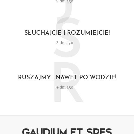
J
2 dni ago
S
SŁUCHAJCIE I ROZUMIEJCIE!
3 dni ago
R
RUSZAJMY… NAWET PO WODZIE!
4 dni ago