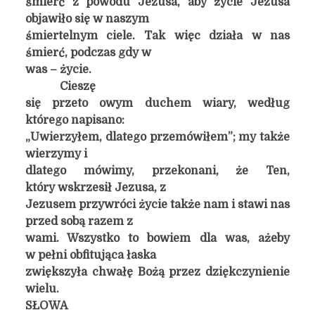
śmierć z powodu Jezusa, aby życie Jezusa
objawiło się w naszym
śmiertelnym ciele. Tak więc działa w nas
śmierć, podczas gdy w
was – życie.
Cieszę
się przeto owym duchem wiary, według
którego napisano:
„Uwierzyłem, dlatego przemówiłem”; my także
wierzymy i
dlatego mówimy, przekonani, że Ten,
który wskrzesił Jezusa, z
Jezusem przywróci życie także nam i stawi nas
przed sobą razem z
wami. Wszystko to bowiem dla was, ażeby
w pełni obfitująca łaska
zwiększyła chwałę Bożą przez dziękczynienie
wielu.
SŁOWA