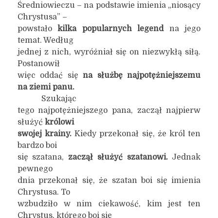
Średniowieczu – na podstawie imienia „niosący
Chrystusa” –
powstało
kilka popularnych legend
na jego
temat. Według
jednej z nich, wyróżniał się on niezwykłą siłą.
Postanowił
więc oddać się
na służbę najpotężniejszemu
na ziemi panu.
Szukając
tego najpotężniejszego pana, zaczął najpierw
służyć
królowi
swojej krainy.
Kiedy przekonał się, że król ten
bardzo boi
się szatana,
zaczął służyć szatanowi.
Jednak
pewnego
dnia przekonał się, że szatan boi się imienia
Chrystusa. To
wzbudziło w nim ciekawość, kim jest ten
Chrystus, którego boi się