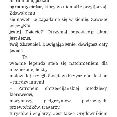
na ramiona,
poczuł
ogromny ciężar,
który go niemalże przytłaczał.
Zdawało mu
się nawet, że zapadanie się w ziemię. Zawołał
więc:
„Kto
jesteś, Dziecię?”
Otrzymał odpowiedź:
„Jam
jest Jezus,
twój Zbawiciel. Dźwigając Mnie, dźwigasz cały
świat”.
Ta
właśnie legenda stała się natchnieniem dla
niezliczonej liczby
malowideł i rzeźb Świętego Krzysztofa. Jest on
– między innymi
– Patronem chrześcijańskiej młodzieży,
kierowców,
marynarzy, pielgrzymów, podróżnych,
przewoźników, tragarzy,
turystów i żeglarzy. Jest także Orędownikiem