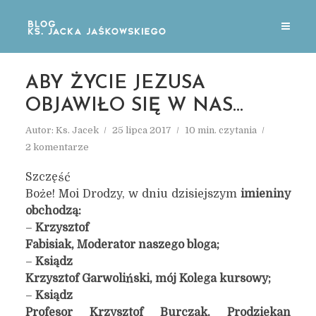
ABY ŻYCIE JEZUSA
OBJAWIŁO SIĘ W NAS…
Autor:
Ks. Jacek
25 lipca 2017
10 min. czytania
2 komentarze
Szczęść
Boże! Moi Drodzy, w dniu dzisiejszym
imieniny
obchodzą:
–
Krzysztof
Fabisiak, Moderator naszego bloga;
–
Ksiądz
Krzysztof Garwoliński, mój Kolega kursowy;
–
Ksiądz
Profesor Krzysztof Burczak, Prodziekan