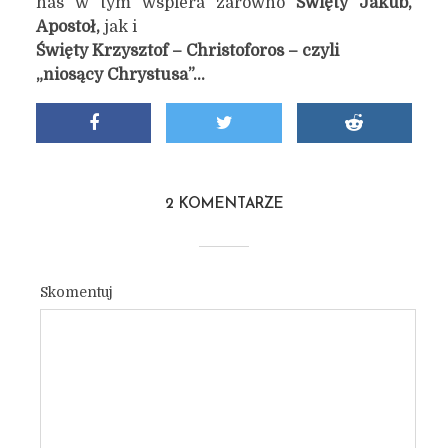
nas w tym wspiera zarówno
Święty Jakub,
Apostoł,
jak i
Święty
Krzysztof – Christo
f
oros – czyli
„n
ios
ący Chrystusa”…
2 KOMENTARZE
Skomentuj