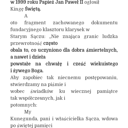
w 1999 roku Papież Jan Paweł II
ogłosił
Kingę
Świętą.
A
oto fragment zachowanego dokumentu
fundacyjnego klasztoru klarysek w
Starym Sączu: „Nie znająca granic ludzka
przewrotność
często
obala to, co uczyniono dla dobra śmiertelnych,
a nawet i dzieła
powstałe na chwałę i cześć wiekuistego
i żywego Boga.
Aby zapobiec tak niecnemu postępowaniu,
stwierdzamy na piśmie i
wobec świadków ku wiecznej pamiątce
tak współczesnych, jak i
potomnych:
My
Kunegunda, pani i właścicielka Sącza, wdowa
po świętej pamięci