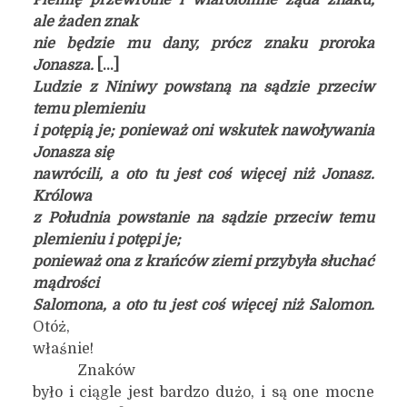
Plemię przewrotne i wiarołomne żąda znaku,
ale żaden znak
nie będzie mu dany, prócz znaku proroka
Jonasza.
[…]
Ludzie z Niniwy powstaną na sądzie przeciw
temu plemieniu
i potępią je; ponieważ oni wskutek nawoływania
Jonasza się
nawrócili, a oto tu jest coś więcej niż Jonasz.
Królowa
z Południa powstanie na sądzie przeciw temu
plemieniu i potępi je;
ponieważ ona z krańców ziemi przybyła słuchać
mądrości
Salomona, a oto tu jest coś więcej niż Salomon.
Otóż,
właśnie!
Znaków
było i ciągle jest bardzo dużo, i są one mocne