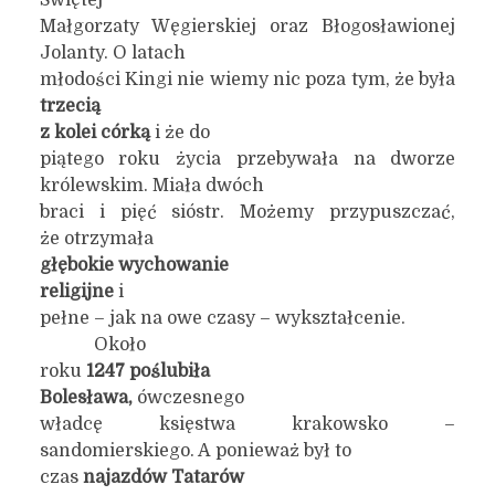
Świętej
Małgorzaty Węgierskiej oraz Błogosławionej
Jolanty. O latach
młodości Kingi nie wiemy nic poza tym, że była
trzecią
z kolei córką
i że do
piątego roku życia przebywała na dworze
królewskim. Miała dwóch
braci i pięć sióstr. Możemy przypuszczać,
że otrzymała
głębokie wychowanie
religijne
i
pełne – jak na owe czasy – wykształcenie.
Około
roku
1247 poślubiła
Bolesława,
ówczesnego
władcę księstwa krakowsko –
sandomierskiego. A ponieważ był to
czas
najazdów Tatarów