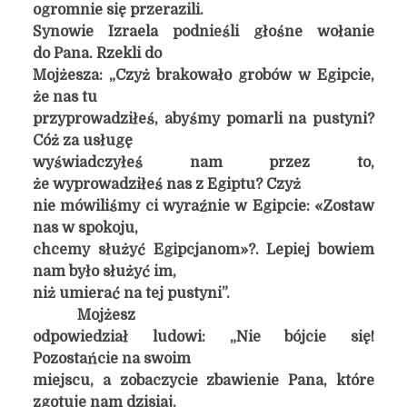
ogromnie się przerazili.
Synowie Izraela podnieśli głośne wołanie
do Pana. Rzekli do
Mojżesza: „Czyż brakowało grobów w Egipcie,
że nas tu
przyprowadziłeś, abyśmy pomarli na pustyni?
Cóż za usługę
wyświadczyłeś nam przez to,
że wyprowadziłeś nas z Egiptu? Czyż
nie mówiliśmy ci wyraźnie w Egipcie: «Zostaw
nas w spokoju,
chcemy służyć Egipcjanom»?. Lepiej bowiem
nam było służyć im,
niż umierać na tej pustyni”.
Mojżesz
odpowiedział ludowi: „Nie bójcie się!
Pozostańcie na swoim
miejscu, a zobaczycie zbawienie Pana, które
zgotuje nam dzisiaj.