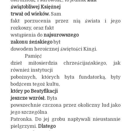
ostrożność i surowość, to jednak
kult
świątobliwej
K
siężnej
trwał od wieków.
Sam
fakt porzucenia przez nią świata i jego
rozkoszy, oraz fakt
wstąpienia do
najsurowszego
zakonu żeńskiego
był
dowodem heroicznej świętości Kingi.
Pamięć
dzieł miłosierdzia chrześcijańskiego, jak
również instytucji
pobożnych, których była fundatorką, były
bodźcem tegoż kultu,
który po Beatyfikacji
jeszcze wzrósł.
Była
powszechnie czczona przez okoliczny lud jako
jego szczególna
Patronka. Do jej grobu napływali nieustannie
pielgrzymi.
Dlatego