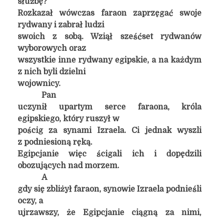
służbę?”
Rozkazał wówczas faraon zaprzęgać swoje
rydwany i zabrał ludzi
swoich z sobą. Wziął sześćset rydwanów
wyborowych oraz
wszystkie inne rydwany egipskie, a na każdym
z nich byli dzielni
wojownicy.
Pan
uczynił upartym serce faraona, króla
egipskiego, który ruszył w
pościg za synami Izraela. Ci jednak wyszli
z podniesioną ręką.
Egipcjanie więc ścigali ich i dopędzili
obozujących nad morzem.
A
gdy się zbliżył faraon, synowie Izraela podnieśli
oczy, a
ujrzawszy, że Egipcjanie ciągną za nimi,