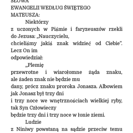
SŁOWA
EWANGELII WEDŁUG ŚWIĘTEGO
MATEUSZA:
Niektórzy
z uczonych w Piśmie i faryzeuszów rzekli
do Jezusa: „Nauczycielu,
chcieliśmy jakiś znak widzieć od Ciebie”.
Lecz On im
odpowiedział:
„
Plemię
przewrotne i wiarołomne żąda znaku,
ale żaden znak nie będzie mu
dany, prócz znaku proroka Jonasza. Albowiem
jak Jonasz był trzy dni
i trzy noce we wnętrznościach wielkiej ryby,
tak Syn Człowieczy
będzie trzy dni i trzy noce w łonie ziemi.
Ludzie
z Niniwy powstaną na sądzie przeciw temu