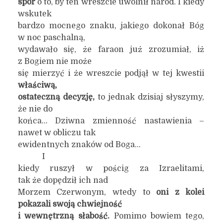
spór
o to, by ten wreszcie uwolnił naród. I kiedy
wskutek
bardzo mocnego znaku, jakiego dokonał Bóg
w noc paschalną,
wydawało się, że faraon już zrozumiał, iż
z Bogiem nie może
się mierzyć i że wreszcie podjął w tej kwestii
właściwą,
ostateczną decyzję,
to jednak dzisiaj słyszymy,
że nie do
końca… Dziwna zmienność nastawienia –
nawet w obliczu tak
ewidentnych znaków od Boga…
I
kiedy ruszył w pościg za Izraelitami,
tak że dopędził ich nad
Morzem Czerwonym, wtedy to
oni z kolei
pokazali swoją chwiejność
i wewnętrzną słabość.
Pomimo bowiem tego,