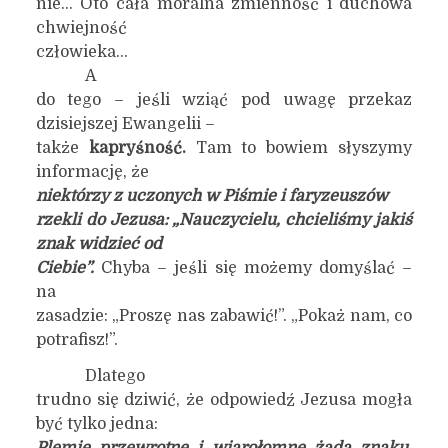
nie… Oto cała moralna zmienność i duchowa
chwiejność
człowieka…
A
do tego – jeśli wziąć pod uwagę przekaz
dzisiejszej Ewangelii –
także
kapryśność.
Tam to bowiem słyszymy
informację, że
n
iektórzy z uczonych w Piśmie i faryzeuszów
rzekli do Jezusa: „Nauczycielu, chcieliśmy jakiś
znak widzieć od
Ciebie”.
Chyba – jeśli się możemy domyślać –
na
zasadzie: „Proszę nas zabawić!”. „Pokaż nam, co
potrafisz!”.
Dlatego
trudno się dziwić, że odpowiedź Jezusa mogła
być tylko jedna: