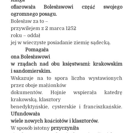
Kinga
ofiarowała Bolesławowi część swojego
ogromnego posagu.
Bolesław za to –
przywilejem z 2 marca 1252
roku – oddał
jej w wieczyste posiadanie ziemię sądecką.
Pomagała
ona
Bolesławowi
w rządach nad obu księstwami: krakowskim
i sandomierskim.
Wskazuje na to spora liczba wystawionych
przez oboje małżonków
dokumentów. Hojnie wspierała katedrę
krakowską, klasztory
benedyktyńskie, cysterskie i franciszkańskie.
Ufundowała
wiele nowych kościołów i klasztorów.
W sposób istotny
przyczyniła