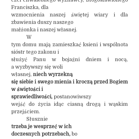
czci chwalebnego wyznawcy, Błogosławionego
Franciszka, dla
wzmocnienia naszej świętej wiary i dla
zbawienia duszy naszego
małżonka i naszej własnej.
W
tym domu mają zamieszkać ksieni i wspólnota
sióstr tego zakonu i
służyć Panu w bojaźni dniem i nocą,
a wyzbywszy się woli
własnej,
niech wyrzekną
się siebie i swego mienia i kroczą przed Bogiem
w świętości i
sprawiedliwości,
postanowiwszy
wejść do życia idąc ciasną drogą i wąskim
przejściem.
Słusznie
trzeba je wesprzeć w ich
doczesnych potrzebach,
bo