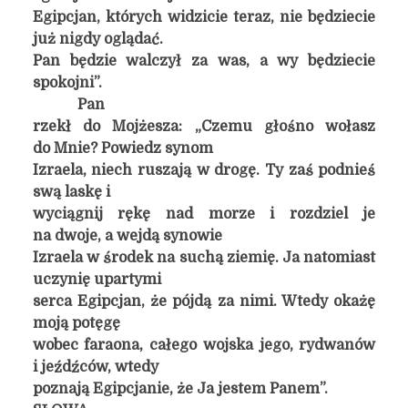
Egipcjan, których widzicie teraz, nie będziecie
już nigdy oglądać.
Pan będzie walczył za was, a wy będziecie
spokojni”.
Pan
rzekł do Mojżesza: „Czemu głośno wołasz
do Mnie? Powiedz synom
Izraela, niech ruszają w drogę. Ty zaś podnieś
swą laskę i
wyciągnij rękę nad morze i rozdziel je
na dwoje, a wejdą synowie
Izraela w środek na suchą ziemię. Ja natomiast
uczynię upartymi
serca Egipcjan, że pójdą za nimi. Wtedy okażę
moją potęgę
wobec faraona, całego wojska jego, rydwanów
i jeźdźców, wtedy
poznają Egipcjanie, że Ja jestem Panem”.