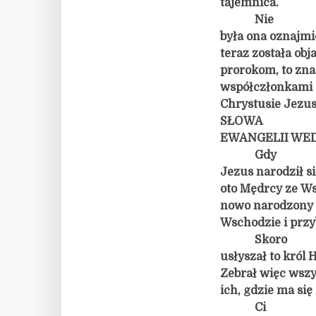
tajemnica.
Nie
była ona oznajmi
teraz została ob
prorokom, to zna
współczłonkami C
Chrystusie Jezus
SŁOWA
EWANGELII WE
Gdy
Jezus narodził s
oto Mędrcy ze Wsc
nowo narodzony 
Wschodzie i przy
Skoro
usłyszał to król 
Zebrał więc wszy
ich, gdzie ma się
Ci