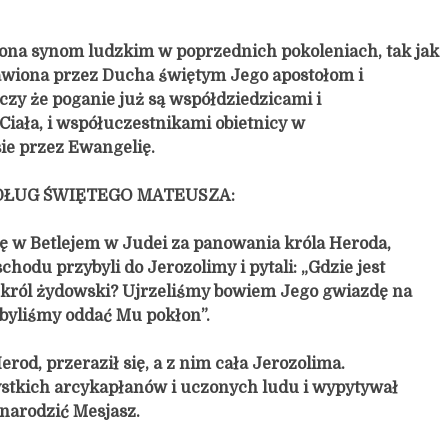
ona synom ludzkim w poprzednich pokoleniach, tak jak
jawiona przez Ducha świętym Jego apostołom i
czy że poganie już są współdziedzicami i
iała, i współuczestnikami obietnicy w
ie przez Ewangelię.
DŁUG ŚWIĘTEGO MATEUSZA:
ię w Betlejem w Judei za panowania króla Heroda,
hodu przybyli do Jerozolimy i pytali: „Gdzie jest
król żydowski? Ujrzeliśmy bowiem Jego gwiazdę na
byliśmy oddać Mu pokłon”.
Herod, przeraził się, a z nim cała Jerozolima.
stkich arcykapłanów i uczonych ludu i wypytywał
 narodzić Mesjasz.