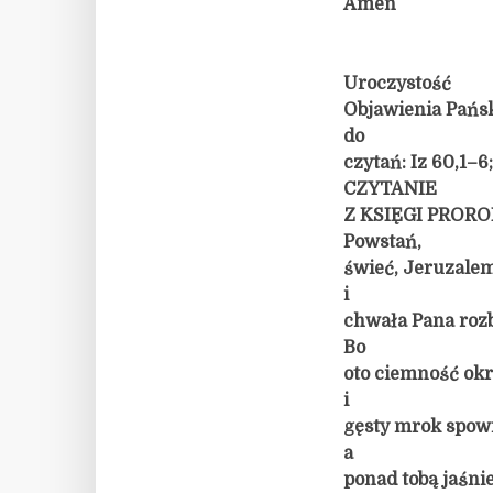
Amen
Uroczystość
Objawienia Pańsk
do
czytań: Iz 60,1–6
CZYTANIE
Z KSIĘGI PRORO
Powstań,
świeć, Jeruzalem
i
chwała Pana rozb
Bo
oto ciemność ok
i
gęsty mrok spowi
a
ponad tobą jaśni