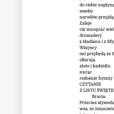
do ciebie napłyn
zasoby
narodów przyjdą 
Zaleje
cię mnogość wie
dromadery
z Madianu i z Efy
Wszyscy
oni przybędą ze S
ofiarują
złoto i kadzidło,
nucąc
radośnie hymny 
CZYTANIE
Z LISTU ŚWIĘT
Bracia:
Przecież słyszeli
was, że mianowic