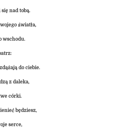
się nad tobą.
twojego światła,
o wschodu.
atrz:
dążają do ciebie.
zą z daleka,
twe córki.
ienieć będziesz,
oje serce,