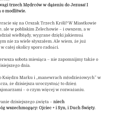
wagi trzech Mędrców w dążeniu do Jezusa! I
 o modlitwie.
eracie się na Orszak Trzech Króli? W Miastkowie
e, ale w pobliskim Żelechowie – i owszem, a w
dział wielbłądy, wygrane dzięki jakiemuś
ym nie za wiele słyszałem. Ale wiem, że już
w całej okolicy sporo radości.
pierwsza sobota miesiąca – nie zapomnijmy także o
siejszego dnia.
o Księdzu Marku i „manewrach młodzieżowych” w
za, że dzisiejsza uroczystość to dzień
isjonarzami – o czym więcej w rozważaniu.
anie dzisiejszego święta –
niech
óg wszechmogący: Ojciec + i Syn, i Duch Święty.