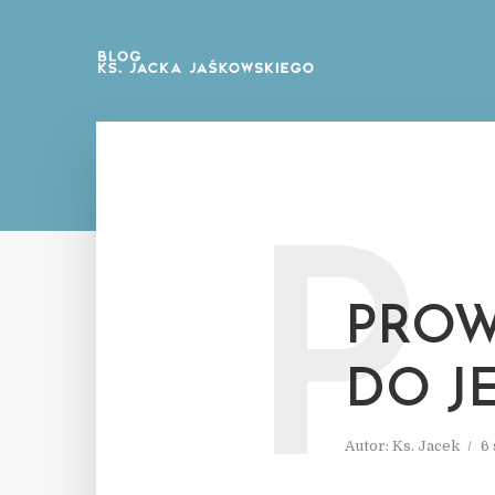
P
PROW
DO J
Autor:
Ks. Jacek
6