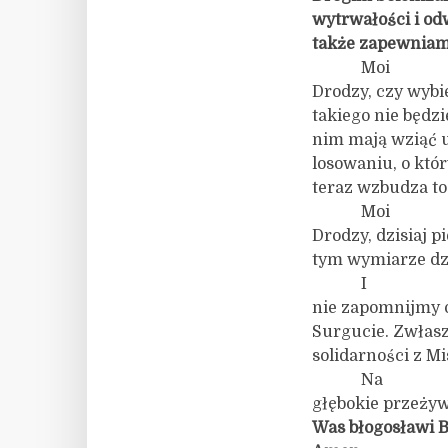
wytrwałości i od
także zapewniam
Moi
Drodzy, czy wybi
takiego nie będzi
nim mają wziąć u
losowaniu, o któr
teraz wzbudza to 
Moi
Drodzy, dzisiaj 
tym wymiarze dzi
I
nie zapomnijmy 
Surgucie. Zwłaszc
solidarności z M
Na
głębokie przeżyw
Was błogosławi B