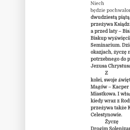
Niech
będzie pochwalon
dwudziestą
piątą
przeżywa Ksiądz 
a przed laty – Bi
Biskup wyświęcił
Seminarium. Dzi
okazjach, życzę 
potrzebnego do p
Jezusa Chrystusa.
Z
kolei, swoje świ
Magów – Kacper 
Miastkowa. I wła
kiedy wraz z Rod
przeżywa także K
Celestynowie.
Życzę
Drogim Soleniz