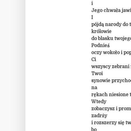
i
Jego chwała jawi 
I
pójdą narody do 
królowie
do blasku twojeg
Podnieś
oczy wokoło i pop
Ci
wszyscy zebrani z
Twoi
synowie przychod
na
rękach niesione 
Wtedy
zobaczysz i prom
zadrży
i rozszerzy się tw
bo