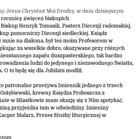
y Jezus Chrystus! Moi Drodzy, w dniu dzisiejszym
rocznicę święceń biskupich
Biskup Henryk Tomasik, Pasterz Diecezji radomskiej,
skup pomocniczy Diecezji siedleckiej. Ksiądz
 mnie na diakona, był też moim Profesorem w
ękując za wszelkie dobro, okazywane przy różnych
nieustannego zapału duszpasterskiego, tak bardzo
rowadzenia ludzi do jedynego i niezawodnego Światła,
 O to będę się dla Jubilata modlił.
ęto patronalne przeżywa Imiennik jednego z trzech
Gołębiewski, krewny Księdza Proboszcza z
śnie w Miastkowie mam okazję się z Nim spotykać,
ziną przyjeżdża tam w odwiedziny.
Imieniny
acper Malarz, Prezes Służby liturgicznej w
antom