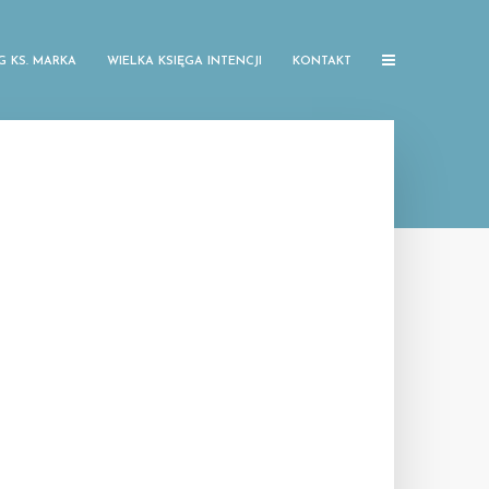
G KS. MARKA
WIELKA KSIĘGA INTENCJI
KONTAKT