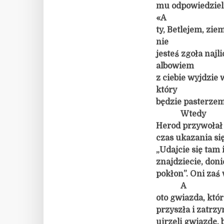
mu odpowiedzieli
«A
ty, Betlejem, zie
nie
jesteś zgoła naj
albowiem
z ciebie wyjdzie 
który
będzie pasterzem
Wtedy
Herod przywołał 
czas ukazania się
„Udajcie się tam 
znajdziecie, doni
pokłon”. Oni zaś
A
oto gwiazda, któr
przyszła i zatrzy
ujrzeli gwiazdę, 