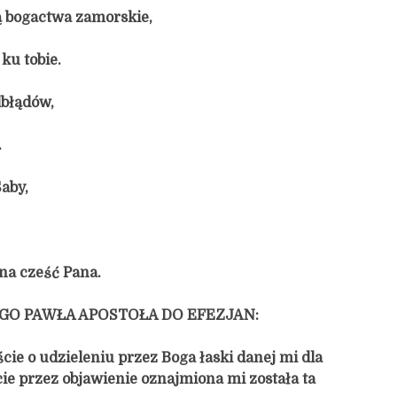
ą bogactwa zamorskie,
ku tobie.
lbłądów,
.
aby,
na cześć Pana.
EGO PAWŁA APOSTOŁA DO EFEZJAN:
ście o udzieleniu przez Boga łaski danej mi dla
ie przez objawienie oznajmiona mi została ta