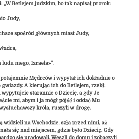
: „W Betlejem judzkim, bo tak napisał prorok:
mio Judy,
lichsze spośród głównych miast Judy,
władca,
 ludu mego, Izraela»”.
potajemnie Mędrców i wypytał ich dokładnie o
 gwiazdy. A kierując ich do Betlejem, rzekł:
i wypytujcie starannie o Dziecię, a gdy Je
eście mi, abym i ja mógł pójść i oddać Mu
 wysłuchawszy króla, ruszyli w drogę.
ą widzieli na Wschodzie, szła przed nimi, aż
mała się nad miejscem, gdzie było Dziecię. Gdy
bardzo się uradowali. Weszli do domu i zobaczyli