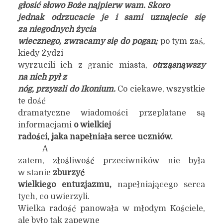
głosić
s
łowo Boże najpierw wam. Skoro
jednak odrzucacie je i sami uznajecie się
za niegodnych życia
wiecznego, zwracamy się do pogan;
po tym zaś,
kiedy Żydzi
wyrzucili ich z granic miasta,
otrząsnąwszy
na nich pył z
nóg, przyszli do Ikonium.
Co ciekawe, wszystkie
te dość
dramatyczne wiadomości przeplatane są
informacjami
o wielkiej
radości, jaka napełniała serce uczniów.
A
zatem, złośliwość przeciwników nie była
w stanie
zburzyć
wielkiego entuzjazmu,
napełniającego serca
tych, co uwierzyli.
Wielka radość panowała w młodym Kościele,
ale było tak zapewne