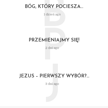
B
BÓG, KTÓRY POCIESZA…
1 dzień ago
P
PRZEMIENIAJMY SIĘ!
2 dni ago
J
JEZUS – PIERWSZY WYBÓR?…
3 dni ago