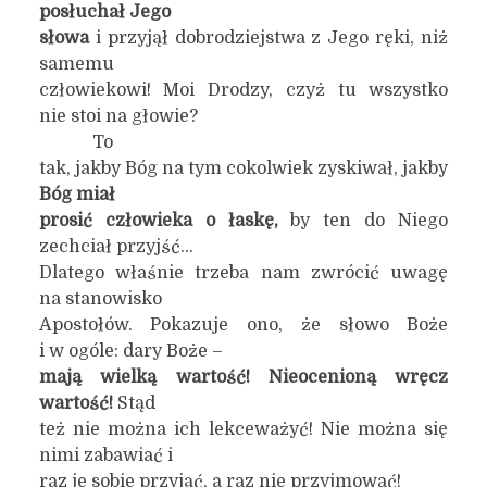
posłuchał Jego
słowa
i przyjął dobrodziejstwa z Jego ręki, niż
samemu
człowiekowi! Moi Drodzy, czyż tu wszystko
nie stoi na głowie?
To
tak, jakby Bóg na tym cokolwiek zyskiwał, jakby
Bóg miał
prosić człowieka o łaskę,
by ten do Niego
zechciał przyjść…
Dlatego właśnie trzeba nam zwrócić uwagę
na stanowisko
Apostołów. Pokazuje ono, że słowo Boże
i w ogóle: dary Boże –
mają wielką wartość! Nieocenioną wręcz
wartość!
Stąd
też nie można ich lekceważyć! Nie można się
nimi zabawiać i
raz je sobie przyjąć, a raz nie przyjmować!