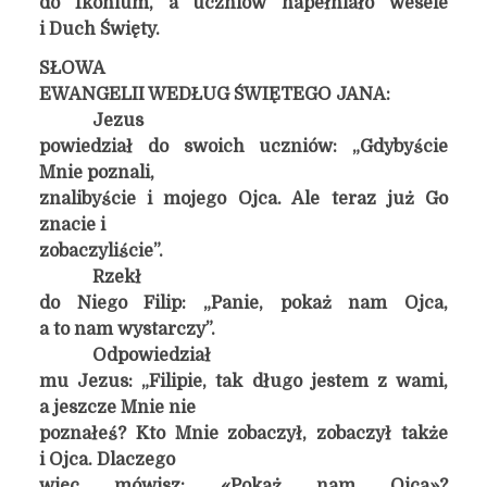
do Ikonium, a uczniów napełniało wesele
i Duch Święty.
SŁOWA
EWANGELII WEDŁUG ŚWIĘTEGO JANA:
Jezus
powiedział do swoich uczniów: „Gdybyście
Mnie poznali,
znalibyście i mojego Ojca. Ale teraz już Go
znacie i
zobaczyliście”.
Rzekł
do Niego Filip: „Panie, pokaż nam Ojca,
a to nam wystarczy”.
Odpowiedział
mu Jezus: „Filipie, tak długo jestem z wami,
a jeszcze Mnie nie
poznałeś? Kto Mnie zobaczył, zobaczył także
i Ojca. Dlaczego
więc mówisz: «Pokaż nam Ojca»?