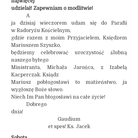
najwięcej
udzielał! Zapewniam o modlitwie!
A
ja dzisiaj wieczorem udam się do Parafii
w Radoryżu Kościelnym,
gdzie razem z moim Przyjacielem, Księdzem
Mariuszem Szyszko,
będziemy celebrować uroczystość ślubną
naszego byłego
Ministranta, Michała Jarońca, z Izabelą
Kacperczak. Ksiądz
Mariusz pobłogosławi to małżeństwo, ja
wygłoszę Boże słowo.
Niech Im Pan błogosławi na całe życie!
Dobrego
dnia!
Gaudium
et spes! Ks. Jacek
Sobota