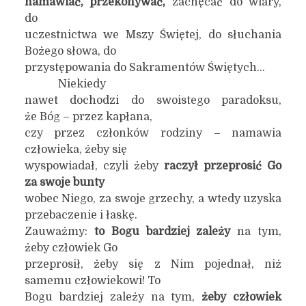
namawiać, przekonywać,
zachęcać do wiary,
do
uczestnictwa we Mszy Świętej, do słuchania
Bożego słowa, do
przystępowania do Sakramentów Świętych…
Niekiedy
nawet dochodzi do swoistego paradoksu,
że Bóg – przez kapłana,
czy przez członków rodziny – namawia
człowieka, żeby się
wyspowiadał, czyli żeby
raczył przeprosić Go
za swoje bunty
wobec Niego, za swoje grzechy, a wtedy uzyska
przebaczenie i łaskę.
Zauważmy:
to Bogu bardziej zależy
na tym,
żeby człowiek Go
przeprosił, żeby się z Nim pojednał, niż
samemu człowiekowi! To
Bogu bardziej zależy na tym,
żeby człowiek