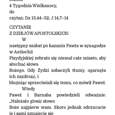
4 Tygodnia Wielkanocy,
do
czytań: Dz 13,44–52; J 14,7–14
CZYTANIE
Z DZIEJÓW APOSTOLSKICH:
W
następny szabat po kazaniu Pawła w synagodze
w Antiochii
Pizydyjskiej zebrało się niemal całe miasto, aby
słuchać słowa
Bożego. Gdy Żydzi zobaczyli tłumy, ogarnęła
ich zazdrość, i
bluźniąc sprzeciwiali się temu, co mówił Paweł.
Wtedy
Paweł i Barnaba powiedzieli odważnie:
„Należało głosić słowo
Boże najpierw wam. Skoro jednak odrzucacie
je i sami uznajecie się