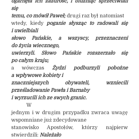
ogarnęła ich zazdrość, i bluźniąc sprzeciwiali
się
temu, co mówił Paweł;
drugi raz był natomiast
wtedy, kiedy
poganie słysząc to radowali się
i uwielbiali
słowo Pańskie, a wszyscy, przeznaczeni
do życia wiecznego,
uwierzyli. Słowo Pańskie rozszerzało się
po całym kraju;
a wówczas
Żydzi podburzyli pobożne
a wpływowe kobiety i
znaczniejszych obywateli, wzniecili
prześladowanie Pawła i Barnaby
i wyrzucili ich ze swych granic.
W
jednym i w drugim przypadku zwraca uwagę
wspomniane już zdecydowane
stanowisko Apostołów, którzy najpierw
stwierdzili:
Należało