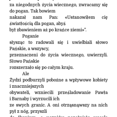
za niegodnych życia wiecznego, zwracamy się
do pogan. Tak bowiem
nakazał nam Pan: «Ustanowiłem cię
światłością dla pogan, abyś
był zbawieniem aż po krańce ziemi»”.
Poganie
słysząc to radowali się i uwielbiali słowo
Pańskie, a wszyscy,
przeznaczeni do życia wiecznego, uwierzyli.
Słowo Pańskie
rozszerzało się po całym kraju.
Ale
Żydzi podburzyli pobożne a wpływowe kobiety
i znaczniejszych
obywateli, wzniecili prześladowanie Pawła
i Barnaby i wyrzucili ich
ze swych granic. A oni otrząsnąwszy na nich
pył z nóg, przyszli