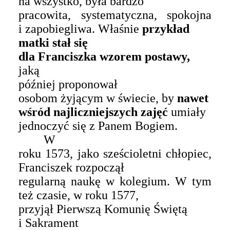
na wszystko, była bardzo
pracowita, systematyczna, spokojna
i zapobiegliwa. Właśnie
przykład
matki
stał się
dla Franciszka wzorem
postawy
,
jak
ą
później proponował
osobom żyjącym w świecie, by
nawet
wśród najliczniejszych zajęć
umiały
jednoczyć się z Panem Bogiem.
W
roku 1573, jako sześcioletni chłopiec,
Franciszek rozpoczął
regularną naukę w kolegium. W tym
też czasie, w roku 1577,
przyjął Pierwszą Komunię
Ś
więtą
i
S
akrament