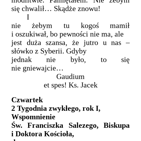
modlitwie. Pamiętałem. Nie żebym
się chwalił… Skądże znowu!
I
nie żebym tu kogoś mamił
i oszukiwał, bo pewności nie ma, ale
jest duża szansa, że jutro u nas –
słówko z Syberii. Gdyby
jednak nie było, to się
nie gniewajcie…
Gaudium
et spes! Ks. Jacek
Czwartek
2 Tygodnia zwykłego, rok I,
Wspomnienie
Św. Franciszka Salezego, Biskupa
i Doktora Kościoła,