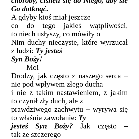
choroby, cisnęli się do Niego, aby się
Go dotknąć.
A gdyby ktoś miał jeszcze
co do tego jakieś wątpliwości,
to niech usłyszy, co mówiły o
Nim duchy nieczyste, które wyrzucał
z ludzi:
Ty jesteś
Syn Boży!
Moi
Drodzy, jak często z naszego serca –
nie pod wpływem złego ducha
i nie z takim nastawieniem, z jakim
to czynił zły duch, ale z
prawdziwego zachwytu – wyrywa się
to właśnie zawołanie:
Ty
jesteś Syn Boży?
Jak często –
tak ze szczerego