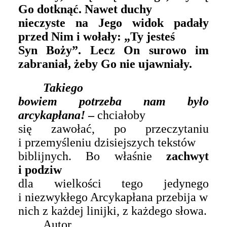
Go dotknąć. Nawet duchy
nieczyste na Jego widok padały
przed Nim i wołały: „Ty jesteś
Syn Boży”. Lecz On surowo im
zabraniał, żeby Go nie ujawniały.
Takiego
bowiem potrzeba nam było
arcykapłana!
–
chciałoby
się zawołać, po przeczytaniu
i przemyśleniu dzisiejszych tekstów
biblijnych. Bo właśnie
zachwyt
i podziw
dla wielkości tego jedynego
i niezwykłego Arcykapłana przebija w
nich z każdej linijki, z każdego słowa.
Autor