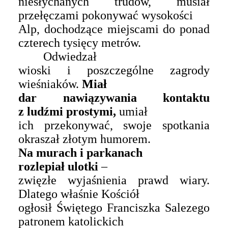
niesłychanych trudów, musiał
przełęczami pokonywać wysokości
Alp, dochodzące miejscami do ponad
czterech tysięcy metrów.
Odwiedzał
wioski i poszczególne zagrody
wieśniaków.
Miał
dar nawiązywania kontaktu
z ludźmi prostymi,
umiał
ich przekonywać, swoje spotkania
okraszał złotym humorem.
Na murach i parkanach
rozlepiał ulotki
–
zwięzłe wyjaśnienia prawd wiary.
Dlatego właśnie Kościół
ogłosił Świętego Franciszka Salezego
patronem katolickich