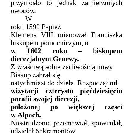
przyniosło to jednak zamierzonych
owoców.
W
roku 1599
P
apież
Klemens VIII mianował Franciszka
biskupem pomocniczym,
a
w 1602 roku – biskupem
diecezjalnym Genewy.
Z właściwą sobie żarliwością
nowy
Biskup
zabrał się
natychmiast do dzieła. Rozpoczął
od
wizytacji czterystu pięćdziesięciu
parafii swojej diecezji,
położonej po większej części
w Alpach.
Niestrudzenie przemawiał, spowiadał,
udzielał Sakramentów