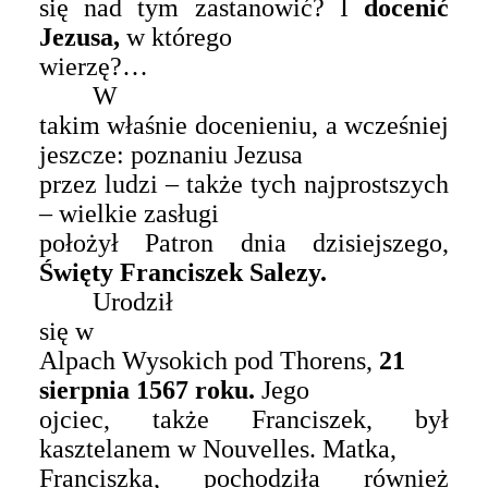
się nad tym zastanowić? I
docenić
Jezusa,
w którego
wierzę?…
W
takim właśnie docenieniu, a wcześniej
jeszcze: poznaniu Jezusa
przez ludzi – także tych najprostszych
– wielkie zasługi
położył Patron dnia dzisiejszego,
Święty Franciszek Salezy.
U
rodził
się
w
Alpach Wysokich pod Thorens,
21
sierpnia 1567 roku.
Jego
ojciec, także Franciszek, był
kasztelanem w Nouvelles. Matka,
Franciszka, pochodziła również