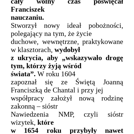
cały wolny czas poświęcał
Franciszek
nauczaniu.
Stworzył nowy ideał pobożności,
polegający na tym, że życie
duchowe, wewnętrzne, praktykowane
w klasztorach,
wydobył
z ukrycia, aby „wskazywało drogę
tym, którzy żyją wśród
świata”.
W roku 1604
zapoznał się ze Świętą Joanną
Franciszką de Chantal i przy jej
współpracy założył nową rodzinę
zakonną – sióstr
Nawiedzenia NMP, czyli sióstr
wizytek,
które
w 1654 roku przybyły nawet