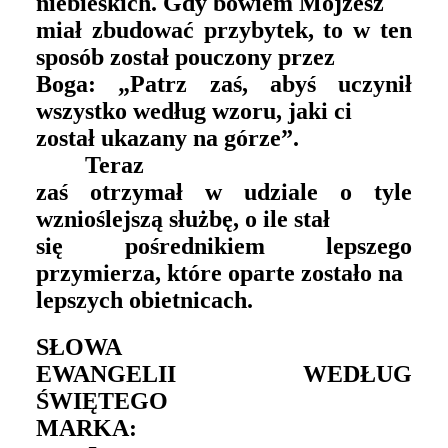
niebieskich. Gdy bowiem Mojżesz
miał zbudować przybytek, to w ten
sposób został pouczony przez
Boga: „Patrz zaś, abyś uczynił
wszystko według wzoru, jaki ci
został ukazany na górze”.
Teraz
zaś otrzymał w udziale o tyle
wznioślejszą służbę, o ile stał
się pośrednikiem lepszego
przymierza, które oparte zostało na
lepszych obietnicach.
SŁOWA
EWANGELII WEDŁUG
ŚW
IĘTEGO
MARKA: