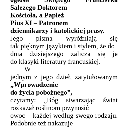
Salezego
D
oktorem
Kościoła, a
P
apież
Pius XI –
P
atronem
dziennikarzy i katolickiej prasy.
Jego pisma wyróżniają się
tak pięknym językiem i stylem, że do
dnia dzisiejszego zalicza się je
do klasyki literatury francuskiej.
W
jednym z jego dzieł, zatytułowanym
„
Wprowadzenie
do życia pobożnego”
,
czytamy: „Bóg stwarzając świat
rozkazał roślinom przynosić
owoc – każdej według swego rodzaju.
Podobnie też nakazuje