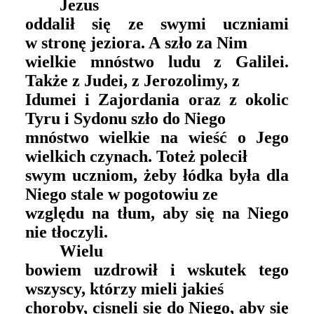
Jezus
oddalił się ze swymi uczniami
w stronę jeziora. A szło za Nim
wielkie mnóstwo ludu z Galilei.
Także z Judei, z Jerozolimy, z
Idumei i Zajordania oraz z okolic
Tyru i Sydonu szło do Niego
mnóstwo wielkie na wieść o Jego
wielkich czynach. Toteż polecił
swym uczniom, żeby łódka była dla
Niego stale w pogotowiu ze
względu na tłum, aby się na Niego
nie tłoczyli.
Wielu
bowiem uzdrowił i wskutek tego
wszyscy, którzy mieli jakieś
choroby, cisnęli się do Niego, aby się