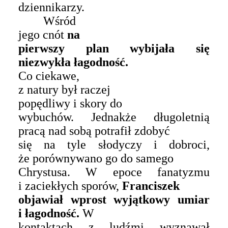
dziennikarzy.
Wśród
jego cnót
na
pierwszy plan wybijała się
niezwykła łagodność.
Co ciekawe,
z natury
był raczej
popędliwy i skory do
wybuchów. Jednakże długoletnią
pracą nad sobą potrafił zdobyć
się na tyle słodyczy i dobroci,
że porównywano go do samego
Chrystusa. W epoce fanatyzmu
i zaciekłych sporów,
Franciszek
objawiał wprost wyjątkowy umiar
i łagodność.
W
kontaktach z ludźmi wyznawał