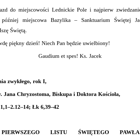
azd do miejscowości Lednickie Pole i najpierw zwiedza
później miejscowa Bazylika – Sanktuarium Świętej Ja
szę Świętą.
dę piękny dzień! Niech Pan będzie uwielbiony!
Gaudium et spes! Ks. Jacek
ia zwykłego, rok I,
 Jana Chryzostoma, Biskupa i Doktora Kościoła,
 1,1–2.12–14; Łk 6,39–42
 PIERWSZEGO LISTU ŚWIĘTEGO PAWŁA