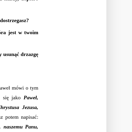
 dostrzegasz?
óra jest w twoim
y usunąć drzazgę
Paweł mówi o tym
a się jako
Paweł,
hrystusa Jezusa,
az potem napisać:
i, naszemu Panu,