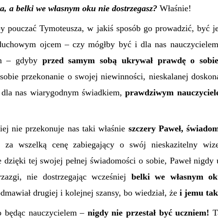
a, a belki we własnym oku nie dostrzegasz?
Właśnie!
 pouczać Tymoteusza, w jakiś sposób go prowadzić, być j
duchowym ojcem – czy mógłby być i dla nas nauczycielem
m – gdyby
przed samym sobą ukrywał prawdę o sobi
obie przekonanie o swojej niewinności, nieskalanej doskon
i dla nas wiarygodnym świadkiem,
prawdziwym nauczyciel
iej nie przekonuje nas taki właśnie
szczery Paweł, świadom
r, za wszelką cenę zabiegający o swój nieskazitelny wiz
 dzięki tej swojej pełnej świadomości o sobie, Paweł nigdy
rzazgi, nie dostrzegając wcześniej
belki we własnym ok
 odmawiał drugiej i kolejnej szansy, bo wiedział, że
i jemu ta
to będąc nauczycielem –
nigdy nie przestał być uczniem!
T