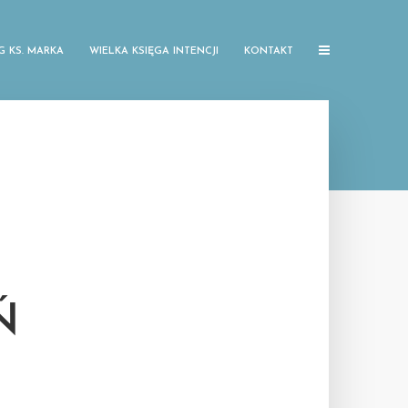
G KS. MARKA
WIELKA KSIĘGA INTENCJI
KONTAKT
Ń