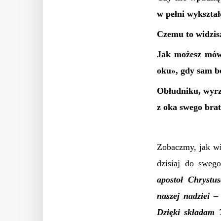
w pełni wykształ
Czemu to widzis
Jak możesz mówi
oku», gdy sam b
Obłudniku, wyrz
z oka swego brat
Zobaczmy, jak w
dzisiaj do sweg
apostoł Chrystu
naszej nadziei
Dzięki składam 