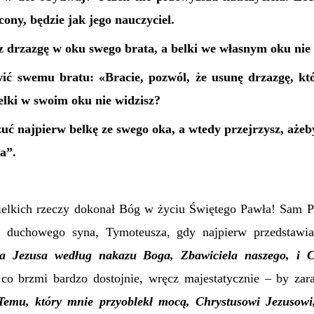
cony, będzie jak jego nauczyciel.
z drzazgę w oku swego brata, a belki we własnym oku nie
ć swemu bratu: «Bracie, pozwól, że usunę drzazgę, kt
elki w swoim oku nie widzisz?
uć najpierw belkę ze swego oka, a wtedy przejrzysz, ażeb
a”.
ielkich rzeczy dokonał Bóg w życiu Świętego Pawła! Sam 
o duchowego syna, Tymoteusza, gdy najpierw przedstawi
sa Jezusa według nakazu Boga, Zbawiciela naszego, i C
–
co brzmi bardzo dostojnie, wręcz majestatycznie – by zar
Temu, który mnie przyoblekł mocą, Chrystusowi Jezusow