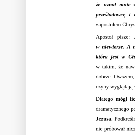
że uznał mnie z
prześladowcę i o
«apostołem Chrys
Apostoł pisze:
w niewierze. A 
która jest w Chr
w takim, że na
dobrze. Owszem, 
czyny wyglądają 
Dlatego
mógł li
dramatycznego po
Jezusa.
Podkreśl
nie próbował nic