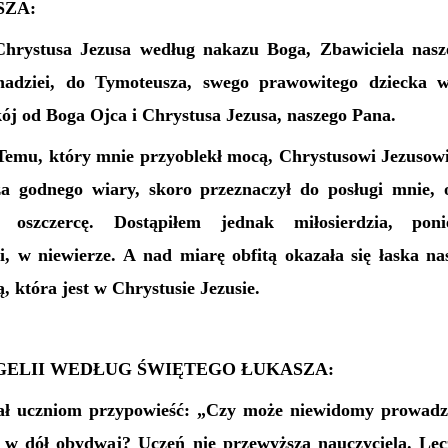
SZA:
Chrystusa Jezusa według nakazu Boga, Zbawiciela nasz
 nadziei, do Tymoteusza, swego prawowitego dziecka w
kój od Boga Ojca i Chrystusa Jezusa, naszego Pana.
Temu, który mnie przyoblekł mocą, Chrystusowi Jezusow
a godnego wiary, skoro przeznaczył do posługi mnie, o
i oszczercę. Dostąpiłem jednak miłosierdzia, poni
i, w niewierze. A nad miarę obfitą okazała się łaska n
ą, która jest w Chrystusie Jezusie.
ELII WEDŁUG ŚWIĘTEGO ŁUKASZA:
iał uczniom przypowieść: „Czy może niewidomy prowadz
w dół obydwaj? Uczeń nie przewyższa nauczyciela. Lec