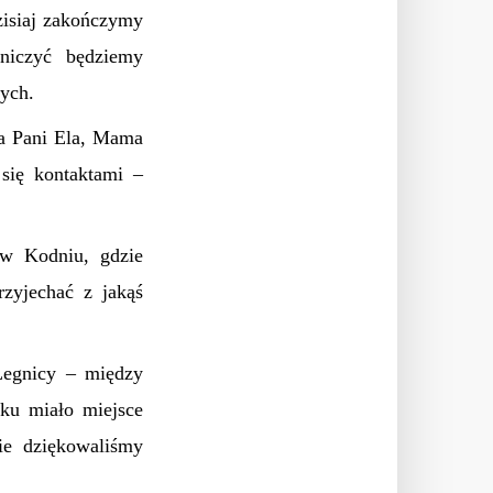
zisiaj zakończymy
tniczyć będziemy
ych.
ła Pani Ela, Mama
się kontaktami –
 w Kodniu, gdzie
zyjechać z jakąś
Legnicy – między
ku miało miejsce
ie dziękowaliśmy