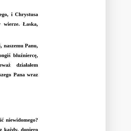
ego, i Chrystusa
 wierze. Łaska,
i, naszemu Panu,
ngiś bluźniercę,
eważ działałem
aszego Pana wraz
ić niewidomego?
z każdy, dopiero