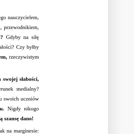
ego nauczycielem,
, przewodnikiem,
e?
Gdyby na siłę
ałości? Czy byłby
em,
rzeczywistym
 swojej słabości,
erunek medialny?
 u swoich uczniów
u.
Nigdy nikogo
ką szansę dano!
ak na marginesie: