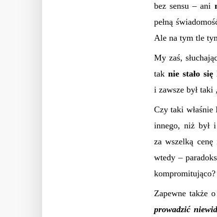
bez sensu – ani
pełną świadomość 
Ale na tym tle t
My zaś, słuchają
tak
nie stało się
i zawsze był tak
Czy taki właśnie
innego, niż był i
za wszelką cenę 
wtedy – paradoks
kompromitująco?
Zapewne także o 
prowadzić niewi