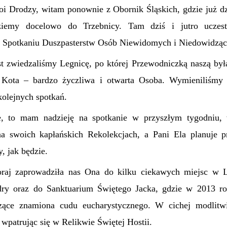
i Drodzy, witam ponownie z Obornik Śląskich, gdzie już d
ziemy docelowo do Trzebnicy. Tam dziś i jutro uczes
 Spotkaniu Duszpasterstw Osób Niewidomych i Niedowidząc
t zwiedzaliśmy Legnicę, po której Przewodniczką naszą by
Kota – bardzo życzliwa i otwarta Osoba. Wymieniliśmy 
kolejnych spotkań.
e, to mam nadzieję na spotkanie w przyszłym tygodniu,
a swoich kapłańskich Rekolekcjach, a Pani Ela planuje pr
, jak będzie.
aj zaprowadziła nas Ona do kilku ciekawych miejsc w 
dry oraz do Sanktuarium Świętego Jacka, gdzie w 2013 ro
zące znamiona cudu eucharystycznego. W cichej modlitw
 wpatrując się w Relikwie Świętej Hostii.