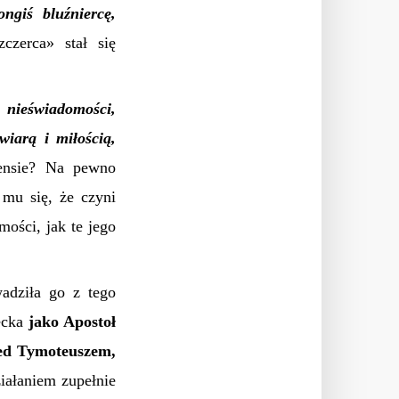
ngiś bluźniercę,
czerca» stał się
 nieświadomości,
iarą i miłością,
ensie? Na pewno
mu się, że czyni
ości, jak te jego
adziła go z tego
iecka
jako Apostoł
zed Tymoteuszem,
iałaniem zupełnie