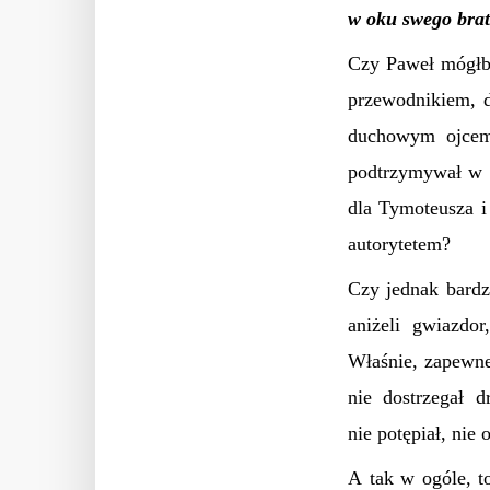
w oku swego brat
Czy Paweł mógłby
przewodnikiem, 
duchowym ojce
podtrzymywał w s
dla Tymoteusza 
autorytetem?
Czy jednak bardz
aniżeli gwiazdo
Właśnie, zapewne
nie dostrzegał d
nie potępiał, nie
A tak w ogóle, 