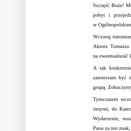
Szczęść Boże! Mo
pobyt i przejed
w Ogólnopolskim
Wczoraj natomias
Aktora Tomasza 
na ewentualność 
A tak konkretni
zamierzam być n
grupą. Zobaczymy
Tymczasem wczor
innymi, do Kate
Wydarzenie, nos
Panu za ten znak,