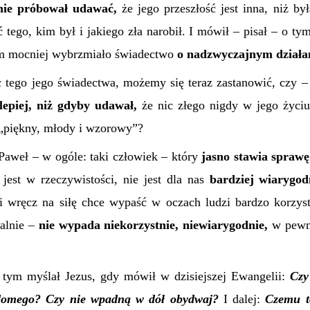
nie próbował udawać,
że jego przeszłość jest inna, niż by
tego, kim był i jakiego zła narobił. I mówił – pisał – o ty
ym mocniej wybrzmiało świadectwo
o nadzwyczajnym działan
c tego jego świadectwa, możemy się teraz zastanowić, czy 
 lepiej, niż gdyby udawał,
że nic złego nigdy w jego życiu
i „piękny, młody i wzorowy”?
 Paweł – w ogóle: taki człowiek – który
jasno stawia sprawę
 jest w rzeczywistości, nie jest dla nas
bardziej wiarygo
i wręcz na siłę chce wypaść w oczach ludzi bardzo korzys
alnie –
nie wypada niekorzystnie, niewiarygodnie,
w pewn
tym myślał Jezus, gdy mówił w dzisiejszej Ewangelii:
Czy
domego? Czy nie wpadną w dół obydwaj?
I dalej:
Czemu t