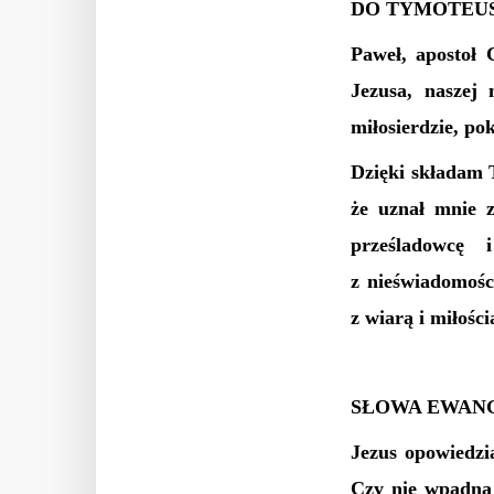
DO TYMOTEU
Paweł, apostoł 
Jezusa, naszej
miłosierdzie, po
Dzięki składam 
że uznał mnie z
prześladowcę 
z nieświadomośc
z wiarą i miłości
SŁOWA EWANG
Jezus opowiedz
Czy nie wpadną 