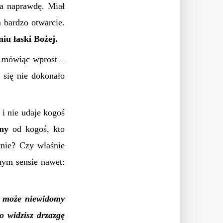
ła naprawdę. Miał
m bardzo otwarcie.
iu łaski Bożej.
– mówiąc wprost –
 się nie dokonało
i nie udaje kogoś
dny
od kogoś, kto
tnie? Czy właśnie
ym sensie nawet:
 może niewidomy
o widzisz drzazgę