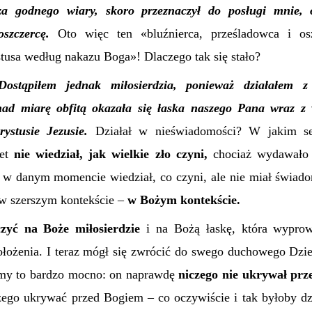
a godnego wiary, skoro przeznaczył do posługi mnie, o
szczercę.
Oto więc ten «bluźnierca, prześladowca i osz
tusa według nakazu Boga»! Dlaczego tak się stało?
Dostąpiłem jednak miłosierdzia, ponieważ działałem z
nad miarę obfitą okazała się łaska naszego Pana wraz z w
ystusie Jezusie.
Działał w nieświadomości? W jakim s
wet
nie wiedział, jak wielkie zło czyni,
chociaż wydawało 
w danym momencie wiedział, co czyni, ale nie miał świadom
w szerszym kontekście –
w Bożym kontekście.
czyć na Boże miłosierdzie
i na Bożą łaskę, która wyprow
łożenia. I teraz mógł się zwrócić do swego duchowego Dz
my to bardzo mocno: on naprawdę
niczego nie ukrywał pr
zego ukrywać przed Bogiem – co oczywiście i tak byłoby dz