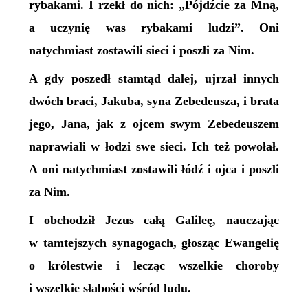
rybakami. I rzekł do nich: „Pójdźcie za Mną,
a uczynię was rybakami ludzi”. Oni
natychmiast zostawili sieci i poszli za Nim.
A gdy poszedł stamtąd dalej, ujrzał innych
dwóch braci, Jakuba, syna Zebedeusza, i brata
jego, Jana, jak z ojcem swym Zebedeuszem
naprawiali w łodzi swe sieci. Ich też powołał.
A oni natychmiast zostawili łódź i ojca i poszli
za Nim.
I obchodził Jezus całą Galileę, nauczając
w tamtejszych synagogach, głosząc Ewangelię
o królestwie i lecząc wszelkie choroby
i wszelkie słabości wśród ludu.