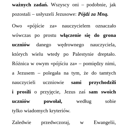
ważnych zadań.
Wszyscy oni – podobnie, jak
pozostali – usłyszeli Jezusowe:
Pójdź za Mną.
Owo «pójście za» nauczycielem oznaczało
wówczas po prostu
włączenie się do grona
uczniów
danego wędrownego nauczyciela,
których wielu wtedy po Palestynie dreptało.
Różnica w owym «pójściu za» – pomiędzy nimi,
a Jezusem – polegała na tym, że do tamtych
nauczycieli uczniowie
sami przychodz
i
li
i prosili
o przyjęcie, Jezus zaś
sam swoich
uczniów powołał,
według sobie
tylko wiadomych kryteriów.
Zaledwie przedwczoraj, w Ewangelii,