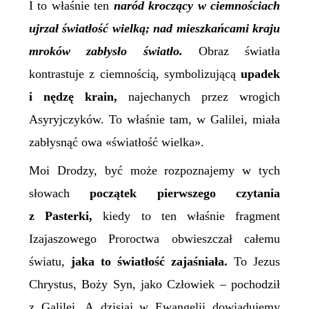
I to właśnie ten
n
aród kroczący w ciemnościach
ujrzał światłość wielką; nad mieszkańcami kraju
mroków zabłysło światło.
Obraz światła
kontrastuje z ciemnością, symbolizującą
upadek
i nędz
ę
krain,
najechanych przez wrogich
Asyryjczyków. To właśnie tam, w Galilei, miała
zabłysnąć owa «światłość wielka».
Moi Drodzy, być może rozpoznajemy w tych
słowach
początek pierwszego czytania
z Pasterki,
kiedy to ten właśnie fragment
Izajaszowego Proroctwa obwieszczał całemu
światu,
jaka to światłość zajaśniała.
To Jezus
Chrystus, Boży Syn, jako Człowiek – pochodził
z Galilei. A dzisiaj w Ewangelii dowiadujemy