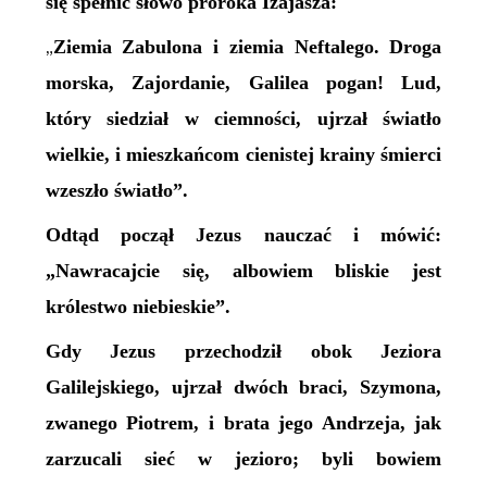
się spełnić słowo proroka Izajasza:
Ziemia Zabulona i ziemia Neftalego. Droga
„
morska, Zajordanie, Galilea pogan! Lud,
który siedział w ciemności, ujrzał światło
wielkie, i mieszkańcom cienistej krainy śmierci
wzeszło światło”.
Odtąd począł Jezus nauczać i mówić:
„Nawracajcie się, albowiem bliskie jest
królestwo niebieskie”.
Gdy Jezus przechodził obok Jeziora
Galilejskiego, ujrzał dwóch braci, Szymona,
zwanego Piotrem, i brata jego Andrzeja, jak
zarzucali sieć w jezioro; byli bowiem