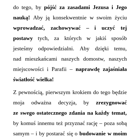
do tego, by
pójść za zasadami Jezusa i Jego
nauką!
Aby ją konsekwentnie w swoim życiu
wprowadzać, zachowywać – i uczyć te
j
postawy
tych, za których w jakiś sposób
jesteśmy odpowiedzialni. Aby dzięki temu,
nad mieszkańcami naszych domostw, naszych
miejscowości i Parafii –
naprawdę za
jaśniała
światło
ść wielka!
Z pewnością, pierwszym krokiem do tego będzie
moja odważna decyzja, by
zrezygnować
ze swego ostatecznego zdania na każdy temat,
by komuś innemu też przyznać rację – poza sobą
samym – i by postarać się o
budowanie w moim