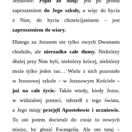
Jezusowe:
Pójdź za Mną!
jest po prostu
zaproszeniem
do Jego szkoły,
a więc do bycia
z Nim, do bycia chrześcijaninem – jest
zaproszeniem do wiary.
Dlatego za Jezusem nie tylko owych Dwunastu
chodziło, ale
nierzadko całe tłumy.
Niektórzy
dłużej przy Nim byli, niektórzy krócej, niektórzy
może tylko jeden raz… Wielu z nich pozostało
w Jezusowej szkole – w Jezusowym Kościele –
już na całe życie.
Także wtedy, kiedy Jezus,
w widzialnej postaci, odszedł z tego świata,
a Jego misję
przejęli Apostołowie i uczniowie.
To oni potem docierali do coraz to nowych
miejsc, by głosić Ewangelię. Ale oto tutaj –