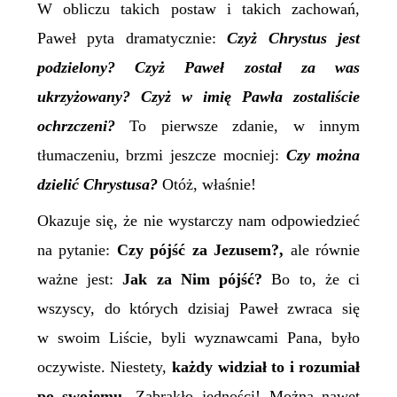
W obliczu takich postaw i takich zachowań,
Paweł pyta dramatycznie:
Czyż Chrystus jest
podzielony? Czyż Paweł został za was
ukrzyżowany? Czyż w imię Pawła zostaliście
ochrzczeni?
To pierwsze zdanie, w innym
tłumaczeniu, brzmi jeszcze mocniej:
Czy można
dzielić Chrystusa?
Otóż, właśnie!
Okazuje się, że nie wystarczy nam odpowiedzieć
na pytanie:
Czy pójść za Jezusem?,
ale równie
ważne jest:
Jak za Nim pójść?
Bo to, że ci
wszyscy, do których dzisiaj Paweł zwraca się
w swoim Liście, byli wyznawcami Pana, było
oczywiste. Niestety,
każdy widział to i rozumiał
po swojemu.
Zabrakło jedności! Można nawet