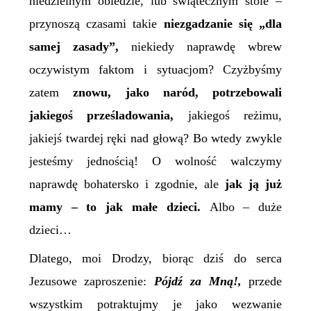
niedzielnym obiedzie, lub świątecznym stole –
przynoszą czasami takie
niezgadzanie się „dla
samej zasady”,
niekiedy naprawdę wbrew
oczywistym faktom i sytuacjom? Czyżbyśmy
zatem
znowu,
jako naród,
potrzebowali
jakiegoś prześladowania,
jakiegoś reżimu,
jakiejś twardej ręki nad głową? Bo wtedy zwykle
jesteśmy jednością! O wolność walczymy
naprawdę bohatersko i zgodnie, ale
jak ją już
mamy – to jak małe dzieci.
Albo – duże
dzieci…
Dlatego, moi Drodzy, biorąc dziś do serca
Jezusowe zaproszenie:
Pójdź za Mną!,
przede
wszystkim potraktujmy je jako wezwanie