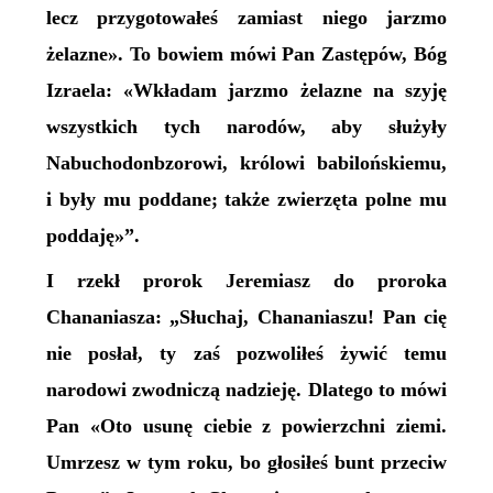
lecz przygotowałeś zamiast niego jarzmo
żelazne». To bowiem mówi Pan Zastępów, Bóg
Izraela: «Wkładam jarzmo żelazne na szyję
wszystkich tych narodów, aby służyły
Nabuchodonbzorowi, królowi babilońskiemu,
i były mu poddane; także zwierzęta polne mu
poddaję»”.
I rzekł prorok Jeremiasz do proroka
Chananiasza: „Słuchaj, Chananiaszu! Pan cię
nie posłał, ty zaś pozwoliłeś żywić temu
narodowi zwodniczą nadzieję. Dlatego to mówi
Pan «Oto usunę ciebie z powierzchni ziemi.
Umrzesz w tym roku, bo głosiłeś bunt przeciw