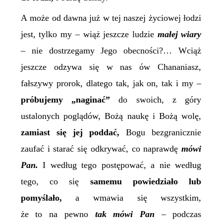
A może od dawna już w tej naszej życiowej łodzi
jest, tylko my – wiąż jeszcze ludzie
małej wiary
– nie dostrzegamy Jego obecności?… Wciąż
jeszcze odzywa się w nas ów Chananiasz,
fałszywy prorok, dlatego tak, jak on, tak i my –
próbujemy „naginać”
do swoich, z góry
ustalonych poglądów, Bożą naukę i Bożą wolę,
zamiast się jej poddać,
Bogu bezgranicznie
zaufać i starać się odkrywać, co naprawdę
mówi
Pan.
I według tego postępować, a nie według
tego, co się
samemu powiedziało lub
pomyślało,
a wmawia się wszystkim,
że to na pewno
tak mówi Pan
– podczas