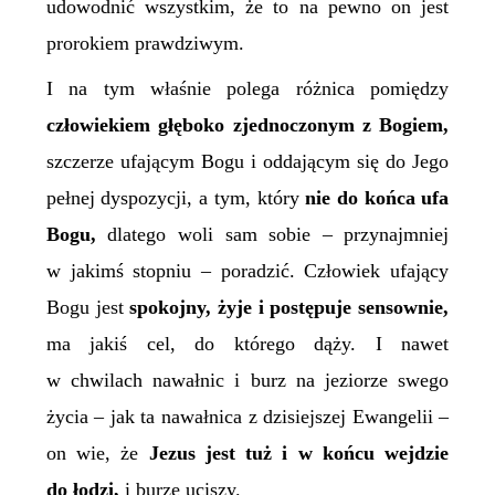
udowodnić wszystkim, że to na pewno on jest
prorokiem prawdziwym.
I na tym właśnie polega różnica pomiędzy
człowiekiem głęboko zjednoczonym z Bogiem,
szczerze ufającym Bogu i oddającym się do Jego
pełnej dyspozycji, a tym, który
nie do końca ufa
Bogu,
dlatego woli sam sobie – przynajmniej
w jakimś stopniu – poradzić. Człowiek ufający
Bogu jest
spokojny, żyje i postępuje sensownie,
ma jakiś cel, do którego dąży. I nawet
w chwilach nawałnic i burz na jeziorze swego
życia – jak ta nawałnica z dzisiejszej Ewangelii –
on wie, że
Jezus jest tuż i
w końcu
wejdzie
do łodzi,
i burzę uciszy.