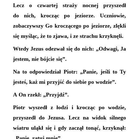
Lecz o czwartej straży nocnej przyszedł
do nich, krocząc po jeziorze. Uczniowie,
zobaczywszy Go kroczącego po jeziorze, zlękli
się myśląc, że to zjawa, i ze strachu krzyknęli.
Wtedy Jezus odezwał się do nich: „Odwagi, Ja
jestem, nie bójcie się”.
Na to odpowiedział Piotr: „Panie, jeśli to Ty
jesteś, każ mi przyjść do siebie po wodzie”.
A On rzekł: „Przyjdź”.
Piotr wyszedł z łodzi i krocząc po wodzie,
przyszedł do Jezusa. Lecz na widok silnego
wiatru uląkł się i gdy zaczął tonąć, krzyknął:
„Panie, ratuj mnie”.