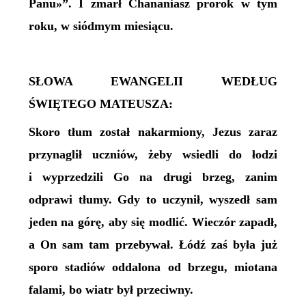
Panu»”. I zmarł Chananiasz prorok w tym
roku, w siódmym miesiącu.
SŁOWA EWANGELII WEDŁUG
ŚWIĘTEGO MATEUSZA:
Skoro tłum został nakarmiony, Jezus zaraz
przynaglił uczniów, żeby wsiedli do łodzi
i wyprzedzili Go na drugi brzeg, zanim
odprawi tłumy. Gdy to uczynił, wyszedł sam
jeden na górę, aby się modlić. Wieczór zapadł,
a On sam tam przebywał. Łódź zaś była już
sporo stadiów oddalona od brzegu, miotana
falami, bo wiatr był przeciwny.