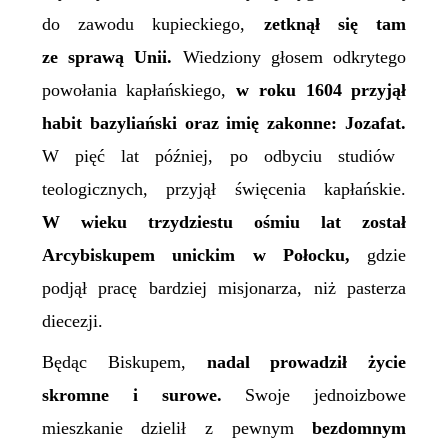
do zawodu kupieckiego,
zetknął się tam
ze sprawą Unii.
Wiedziony głosem odkrytego
powołania kapłańskiego,
w roku 1604 przyjął
habit bazyliański oraz imię zakonne: Jozafat.
W pięć lat później, po odbyciu studiów
teologicznych, przyjął święcenia kapłańskie.
W wieku trzydziestu ośmiu lat został
A
rcybiskupem unickim w Połocku,
gdzie
podjął pracę bardziej misjonarza, niż pasterza
diecezji.
Będąc
B
iskupem,
nadal prowadził życie
skromne i surowe.
Swoje jednoizbowe
mieszkanie dzielił z pewnym
bezdomnym