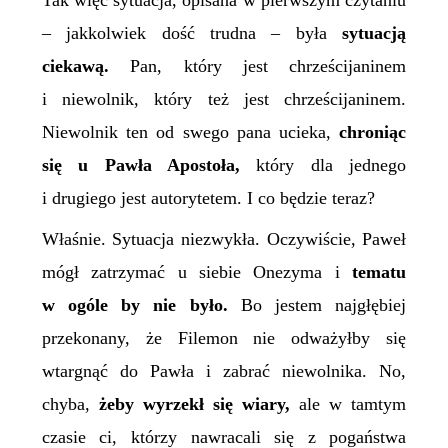
Tak więc sytuacja, opisana w pierwszym czytaniu
– jakkolwiek dość trudna – była
sytuacją
ciekawą.
Pan, który jest chrześcijaninem
i niewolnik, który też jest chrześcijaninem.
Niewolnik ten od swego pana ucieka,
chroniąc
się u Pawła Apostoła,
który dla jednego
i drugiego jest autorytetem. I co będzie teraz?
Właśnie. Sytuacja niezwykła. Oczywiście, Paweł
mógł zatrzymać u siebie Onezyma i
tematu
w ogóle by nie było.
Bo jestem najgłębiej
przekonany, że Filemon nie odważyłby się
wtargnąć do Pawła i zabrać niewolnika. No,
chyba,
żeby wyrzekł się wiary,
ale w
tamtym
czasie
ci, którzy nawracali się z pogaństwa