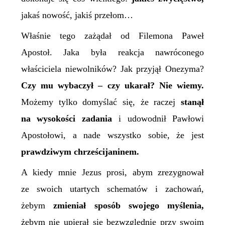
jakaś nowość, jakiś przełom…
Właśnie tego zażądał od Filemona Paweł
Apostoł. Jaka była reakcja nawróconego
właściciela niewolników? Jak przyjął Onezyma?
Czy m
u
wybaczył – czy ukarał? Nie wiemy.
Możemy tylko domyślać się, że raczej
stanął
na wysokości zadania
i udowodnił Pawłowi
Apostołowi, a nade wszystko sobie, że jest
prawdziwym chrześcijaninem.
A kiedy mnie Jezus prosi, abym zrezygnował
ze swoich utartych schematów i zachowań,
żebym
zmieniał sposób swojego myślenia,
żebym nie upierał się bezwzględnie przy swoim