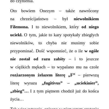
do czynienia.
Oto bowiem Onezym – także nawrócony
na chrześcijaństwo – był
niewolnikiem
Filemona.
I to niewolnikiem, który
od niego
uciekł.
O tym, jakie to kary spotykały zbiegłych
niewolników, to chyba nie musimy sobie
przypominać. Dość wspomnieć, że o ile
w ogóle
nie został od razu zabity
– i to jeszcze
w ciężkich mękach – to wypalano mu na czole
rozżarzonym żelazem literę „F”
– pierwszą
literę wyrazu
„
f
ugitivus” – „uciekinier”,
„zbieg”…
I z tym piętnem chodził już do końca
życia…