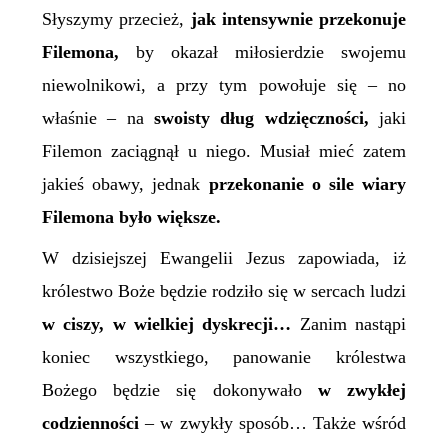
Słyszymy przecież,
jak intensywnie przekonuje
Filemona,
by okazał miłosierdzie swojemu
niewolnikowi, a przy tym powołuje się – no
właśnie – na
swoisty dług wdzięczności,
jaki
Filemon zaciągnął u niego. Musiał mieć zatem
jakieś obawy, jednak
przekonanie o sile wiary
Filemona było większe.
W dzisiejszej Ewangelii Jezus zapowiada, iż
k
rólestwo Boże będzie rodziło się w sercach ludzi
w ciszy, w wielkiej dyskrecji…
Zanim nastąpi
koniec wszystkiego, panowanie
k
rólestwa
Bożego będzie się dokonywało
w zwykłej
codzienności
– w zwykły sposób… Także wśród