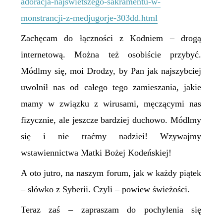
adoracja-najswietszego-sakramentu-w-
monstrancji-z-medjugorje-303dd.html
Zachęcam do łączności z Kodniem – drogą
internetową. Można też osobiście przybyć.
Módlmy się, moi Drodzy, by Pan jak najszybciej
uwolnił nas od całego tego zamieszania, jakie
mamy w związku z wirusami, męczącymi nas
fizycznie, ale jeszcze bardziej duchowo. Módlmy
się i nie traćmy nadziei! Wzywajmy
wstawiennictwa Matki Bożej Kodeńskiej!
A oto jutro, na naszym forum, jak w każdy piątek
– słówko z Syberii. Czyli – powiew świeżości.
Teraz zaś – zapraszam do pochylenia się