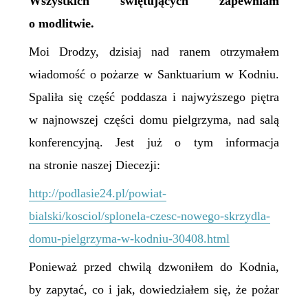
Wszystkich świętujących zapewniam
o modlitwie.
Moi Drodzy, dzisiaj nad ranem otrzymałem
wiadomość o pożarze w Sanktuarium w Kodniu.
Spaliła się część poddasza i najwyższego piętra
w najnowszej części domu pielgrzyma, nad salą
konferencyjną. Jest już o tym informacja
na stronie naszej Diecezji:
http://podlasie24.pl/powiat-
bialski/kosciol/splonela-czesc-nowego-skrzydla-
domu-pielgrzyma-w-kodniu-30408.html
Ponieważ przed chwilą dzwoniłem do Kodnia,
by zapytać, co i jak, dowiedziałem się, że pożar