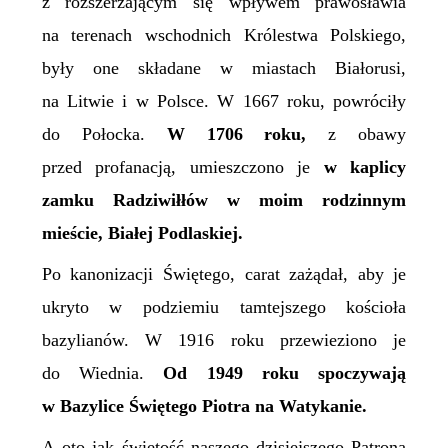
z rozszerzającym się wpływem prawosławia
na terenach wschodnich Królestwa Polskiego,
były one składane w miastach Białorusi,
na Litwie i w Polsce. W 1667 roku, powróciły
do Połocka.
W 1706 roku,
z obawy
przed profanacją, umieszczono je
w kaplicy
zamku Radziwiłłów w moim rodzinnym
mieście, Białej Podlaskiej.
Po kanonizacji Świętego, carat zażądał, aby je
ukryto w podziemiu tamtejszego kościoła
bazylianów. W 1916 roku przewieziono je
do Wiednia.
Od 1949 roku spoczywają
w Bazylice Świętego Piotra na Watykanie.
A oto jak świętość naszego dzisiejszego Patrona