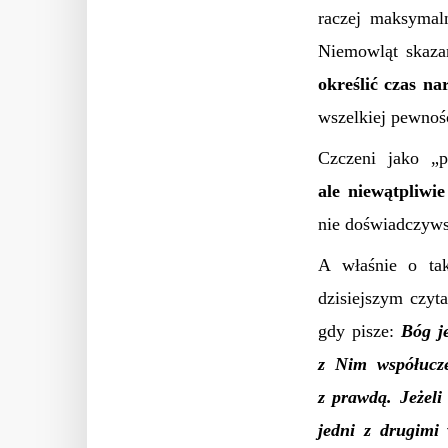
raczej maksymal
Niemowląt skazan
określić czas n
wszelkiej pewnoś
Czczeni jako
„
p
ale niewątpliwi
nie doświadczywsz
A
właśnie o t
dzisiejszym czyt
gdy pisze:
Bóg j
z Nim współucze
z prawdą. Jeżeli
jedni z drugimi