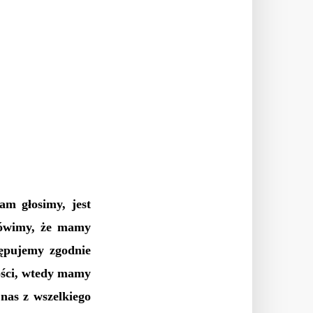
am głosimy, jest
 mówimy, że mamy
tępujemy zgodnie
łości, wtedy mamy
nas z wszelkiego