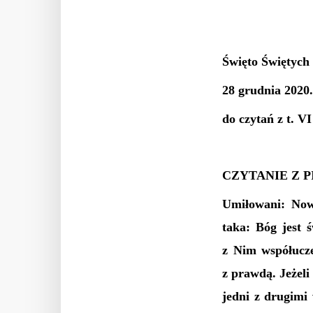
Święto Świętych
28 grudnia 2020.
do czytań z t. V
CZYTANIE Z 
Umiłowani: Nowi
taka: Bóg jest 
z Nim współucze
z prawdą. Jeżeli
jedni z drugimi