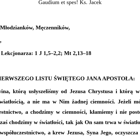
Gaudium et spes! Ks. Jacek
 Młodzianków, Męczenników,
,
I Lekcjonarza: 1 J 1,5–2,2; Mt 2,13–18
PIERWSZEGO LISTU ŚWIĘTEGO JANA APOSTOŁA:
na, którą usłyszeliśmy od Jezusa Chrystusa i którą w
światłością, a nie ma w Nim żadnej ciemności. Jeżeli
stnictwo, a chodzimy w ciemności, kłamiemy i nie pos
 zaś chodzimy w światłości, tak jak On sam trwa w świat
 współuczestnictwo, a krew Jezusa, Syna Jego, oczyszcza 