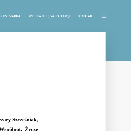
G KS. MARKA
WIELKA KSIĘGA INTENCJI
KONTAKT
zary Szcześniak,
Wspólnot. Życzę