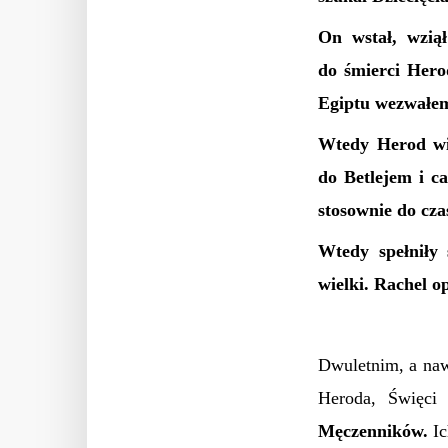
On wstał, wzią
do śmierci Hero
Egiptu wezwałe
Wtedy Herod wid
do Betlejem i c
stosownie do cza
Wtedy spełniły
wielki. Rachel op
Dwuletnim, a na
Heroda, Święci
Męczenników.
Ic