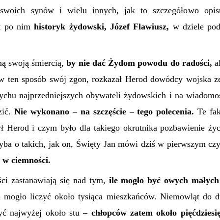
 swoich synów i wielu innych, jak to szczegółowo opis
at po nim
historyk żydowski, Józef Flawiusz,
w dziele po
mą swoją śmiercią,
by nie dać Żydom powodu do radości,
a
 w ten sposób swój zgon, rozkazał Herod dowódcy wojska ze
chu najprzedniejszych obywateli żydowskich i na wiadomoś
zić.
Nie wykonano – na
szczęście – tego polecenia.
Te fak
ł Herod i czym było dla takiego okrutnika pozbawienie życi
yba o takich, jak on, Święty Jan mówi dziś w pierwszym czyt
 w ciemności.
ci zastanawiają się nad tym,
ile mogło być owych małych 
 mogło liczyć około tysiąca mieszkańców. Niemowląt do dw
yć najwyżej około stu –
chłopców zatem około pięćdziesię