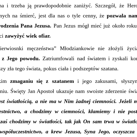
na i trzeba ją prawdopodobnie zaniżyć. Szczegół, że Her
ych na śmierć, jest dla nas o tyle cenny, że
pozwala nam
arodzenia Pana Jezusa.
Pan Jezus mógł mieć już około roku
ci
zawyżyć wiek ofiar.
ierwiosnki męczeństwa” Młodziankowie nie złożyli życ
e z Jego powodu.
Zatriumfowali nad światem i zyskali ko
y zła tego świata, pokus ciała i podszeptów szatana.
akim
zmaganiu się z szatanem
i jego zakusami, słysz
aniu. Święty Jan Apostoł ukazuje nam swoiste zderzenie świa
est światłością, a nie ma w Nim żadnej ciemności. Jeżel
stnictwo, a chodzimy w ciemności, kłamiemy i nie pos
 zaś chodzimy w światłości, tak jak On sam trwa w świat
 współuczestnictwo, a krew Jezusa, Syna Jego, oczyszcza 