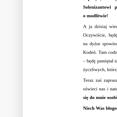
Solenizantowi 
o modlitwie!
A ja dzisiaj wi
Oczywiście, będ
na dyżur spowied
Kodeń. Tam codzi
– będę pamiętał 
życzliwych, którz
Teraz zaś zapra
oświeci nas i nat
się do mnie osobi
Niech Was błogo