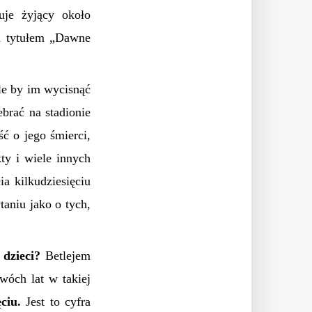
uje żyjący około
d tytułem „Dawne
le by im wycisnąć
brać na stadionie
ć o jego śmierci,
ty i wiele innych
a kilkudziesięciu
aniu jako o tych,
dzieci?
Betlejem
óch lat w takiej
ciu.
Jest to cyfra