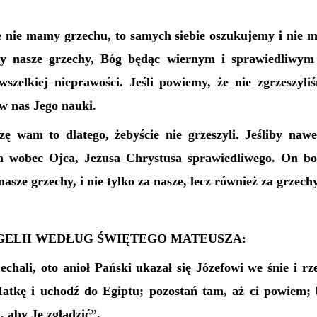
e nie mamy grzechu, to samych siebie oszukujemy i nie 
my nasze grzechy, Bóg będąc wiernym i sprawiedliwym
 wszelkiej nieprawości. Jeśli powiemy, że nie zgrzeszyl
w nas Jego nauki.
zę wam to dlatego, żebyście nie grzeszyli. Jeśliby nawe
 wobec Ojca, Jezusa Chrystusa sprawiedliwego. On bow
asze grzechy, i nie tylko za nasze, lecz również za grzech
ELII WEDŁUG ŚWIĘTEGO MATEUSZA:
chali, oto anioł Pański ukazał się Józefowi we śnie i rz
Matkę i uchodź do Egiptu; pozostań tam, aż ci powiem;
, aby Je zgładzić”.