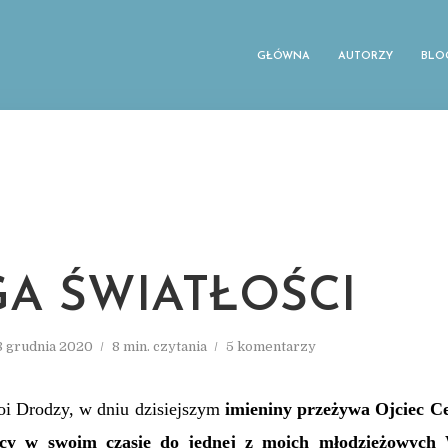
GŁÓWNA
AUTORZY
BLO
A ŚWIATŁOŚCI
8 grudnia 2020
8 min. czytania
5 komentarzy
i Drodzy, w dniu dzisiejszym
imieniny przeżywa Ojciec Ce
ący w swoim czasie do jednej z
moich
młodzieżowych 