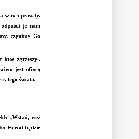
ma w nas prawdy.
 odpuści je nam
iśmy, czynimy Go
t ktoś zgrzeszył,
iem jest ofiarą
y całego świata.
ekł: „Wstań, weź
 bo Herod będzie