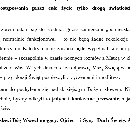
postępowania przez całe życie tylko drogą światłoś
eczorem udam się do Kodnia, gdzie zamierzam „pomieszka
ę normalnie funkcjonował – to nie będą żadne rekolekcje 
niczy do Katedry i inne zadania będę wypełniał, ale moj
ennie – szczególnie w czasie nocnych rozmów z Matką w kl
także o Was. W tych dniach także odprawię Mszę Świętą w in
y przy okazji Świąt pospieszyli z życzeniami i modlitwą.
szam do pochylenia się nad dzisiejszym Bożym słowem. N
chnie, byśmy odkryli to
jedyne i konkretne przesłanie, z 
ście.
sławi Bóg Wszechmogący: Ojciec + i Syn, i Duch Święty.