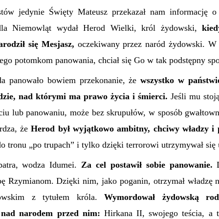
tów jedynie Święty Mateusz przekazał nam informację o
dla Niemowląt wydał Herod Wielki, król żydowski,
kied
rodził się Mesjasz,
oczekiwany przez naród żydowski.
W 
 jego potomkom panowania, chciał
się Go
w tak podstępny sp
da panowało bowiem przekonanie, że
wszystko w państwie
dzie, nad którymi ma prawo życia i śmierci.
Jeśli mu stoj
yciu lub panowaniu, może bez skrupułów, w sposób gwałtowny
erdza, że
Herod był wyjątkowo ambitny, chciwy władzy i 
 tronu „po trupach” i tylko dzięki terrorowi utrzymywał się
patra, wodza Idumei.
Za cel postawił sobie panowanie.
D
bę Rzymianom. Dzięki nim, jako poganin, otrzymał
władzę
n
owskim z tytułem króla.
Wymordował żydowską rodz
 nad narodem przed nim:
Hirkana II, swojego teścia, a 