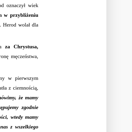
od oznaczył wiek
 w przybliżeniu
. Herod wolał dla
ia
za Chrystusa,
ronę męczeństwa,
ymy w pierwszym
tła z ciemnością,
i mówimy, że mamy
tępujemy zgodnie
łości, wtedy mamy
nas z wszelkiego