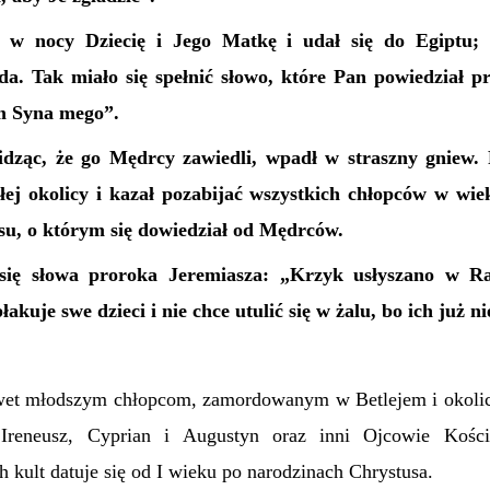
ł w nocy Dziecię i Jego Matkę i udał się do Egiptu; 
da. Tak miało się spełnić słowo, które Pan powiedział p
m Syna mego”.
ząc, że go Mędrcy zawiedli, wpadł w straszny gniew.
ałej okolicy i kazał pozabijać wszystkich chłopców w wie
su, o którym się dowiedział od Mędrców.
 się słowa proroka Jeremiasza: „Krzyk usłyszano w Ra
łakuje swe dzieci i nie chce utulić się w żalu, bo ich już n
wet młodszym chłopcom, zamordowanym w Betlejem i okolicy
 Ireneusz, Cyprian i Augustyn oraz inni Ojcowie Kośc
h kult datuje się od I wieku po narodzinach Chrystusa.