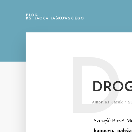
D
DROG
Autor:
Ks. Jacek
2
Szczęść Boże! Mo
kapucyn, należ