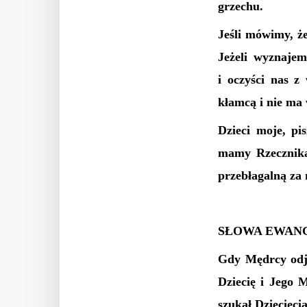
grzechu.
Jeśli mówimy, ż
Jeżeli wyznaje
i oczyści nas z
kłamcą i nie ma 
Dzieci moje, pis
mamy Rzecznika
przebłagalną za n
SŁOWA EWANG
Gdy Mędrcy odje
Dziecię i Jego 
szukał Dziecięcia