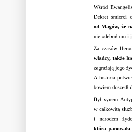
Wśród Ewangelis
Dekret śmierci 
od Magów, że na
nie odebrał mu i
Za czasów Hero
władcy, także lu
zagrażają jego ż
A historia potwi
bowiem doszedł do
Był synem Anty
w całkowitą służ
i narodem żyd
która panowała