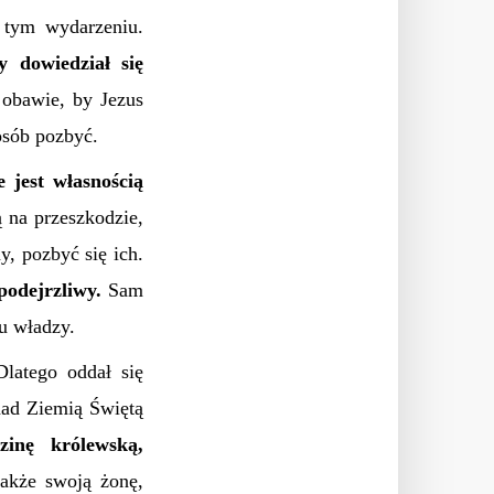
 tym wydarzeniu.
y dowiedział się
obawie, by Jezus
osób pozbyć.
 jest własnością
ą na przeszkodzie,
, pozbyć się ich.
podejrzliwy.
Sam
 u władzy.
latego oddał się
ad Ziemią Świętą
inę królewską,
także swoją żonę,