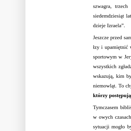
szwagra, trzech
siedemdziesiąt l
dzieje Izraela”.
Jeszcze przed sa
łzy i upamiętnić
sportowym w Jery
wszystkich zgład
wskazują, kim by
niemowląt. To ch
którzy postępują
Tymczasem bibliś
w owych czasach
sytuacji mogło b