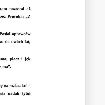
tam pozostał aż
rzez Proroka: „Z
 Posłał oprawców
ku do dwóch lat,
ma, płacz i jęk
ie ma”.
 na rozkaz króla
ioła
nadali tytuł