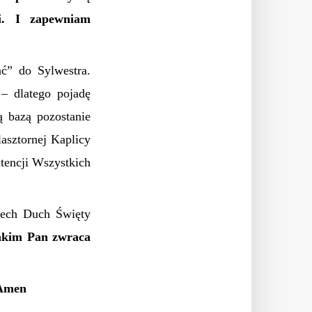
ci. I zapewniam
ć” do Sylwestra.
– dlatego pojadę
ą bazą pozostanie
asztornej Kaplicy
tencji Wszystkich
iech Duch Święty
jakim Pan zwraca
 Amen