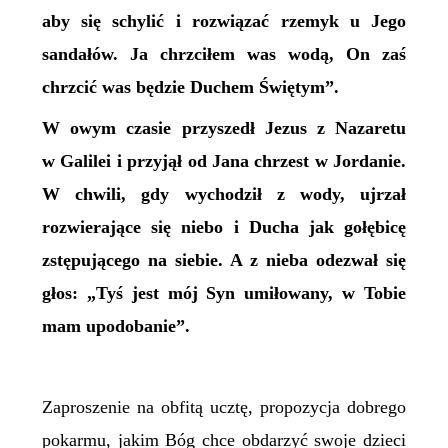
aby się schylić i rozwiązać rzemyk u Jego
sandałów. Ja chrzciłem was wodą, On zaś
chrzcić was będzie Duchem Świętym”.
W owym czasie przyszedł Jezus z Nazaretu
w Galilei i przyjął od Jana chrzest w Jordanie.
W chwili, gdy wychodził z wody, ujrzał
rozwierające się niebo i Ducha jak gołębicę
zstępującego na siebie. A z nieba odezwał się
głos: „Tyś jest mój Syn umiłowany, w Tobie
mam upodobanie”.
Zaproszenie na obfitą ucztę, propozycja dobrego
pokarmu, jakim Bóg chce obdarzyć swoje dzieci