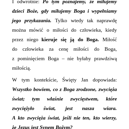
I odwrotnie:
Po tym poznajemy, że miłujemy
dzieci Boże, gdy miłujemy Boga i wypełniamy
jego przykazania.
Tylko wtedy tak naprawdę
można mówić o miłości do człowieka, kiedy
przez niego
kieruj
e
się ją do Boga.
Miłość
do człowieka za cenę miłości do Boga,
z pominięciem Boga – nie byłaby prawdziwą
miłością.
W tym kontekście, Święty Jan dopowiada:
Wszystko bowiem, co z Boga zrodzone, zwycięża
świat; tym właśnie zwycięstwem,
które
zwyciężyło świat, jest nasza wiara.
A k
to zwycięża świat, jeśli nie ten, kto wierzy,
że Jezus jest Synem Bożym?