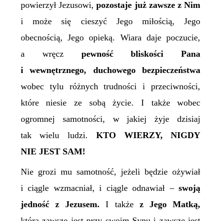
powierzył Jezusowi,
pozostaje już zawsze z Nim
i może się cieszyć Jego miłością, Jego
obecnością, Jego opieką. Wiara daje poczucie,
a wręcz
pewność
bliskości Pana
i wewnętrznego, duchowego bezpieczeństwa
wobec tylu różnych trudności i przeciwności,
które niesie ze sobą życie. I także wobec
ogromnej samotności, w jakiej żyje dzisiaj
tak wielu ludzi.
KTO WIERZY, NIGDY
NIE JEST SAM!
Nie grozi mu samotność, jeżeli będzie ożywiał
i ciągle wzmacniał, i ciągle odnawiał –
swoją
jedność z Jezusem.
I także
z Jego Matką,
która zawsze jest przy swoim Synu i zawsze jest