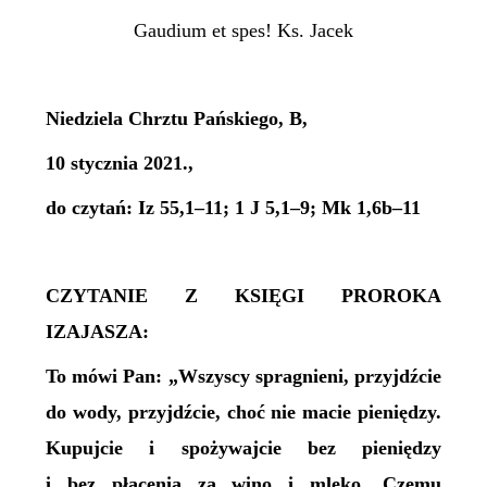
Gaudium et spes! Ks. Jacek
Niedziela Chrztu Pańskiego, B,
10 stycznia 2021.,
do czytań: Iz 55,1–11; 1 J 5,1–9; Mk 1,6b–11
CZYTANIE Z KSIĘGI PROROKA
IZAJASZA:
To mówi Pan: „Wszyscy spragnieni, przyjdźcie
do wody, przyjdźcie, choć nie macie pieniędzy.
Kupujcie i spożywajcie bez pieniędzy
i bez płacenia za wino i mleko. Czemu