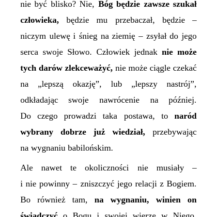
nie być blisko? Nie,
Bóg
będzie zawsze szukał
człowieka,
będzie mu przebaczał, będzie –
niczym ulewę i śnieg na ziemię – zsyłał do jego
serca swoje Słowo. Człowiek jednak
nie może
tych darów zlekceważyć,
nie może ciągle czekać
na „lepszą okazję”, lub „lepszy nastrój”,
odkładając swoje nawrócenie na później.
Do czego prowadzi taka postawa, to
naród
wybrany dobrze już wiedział,
przebywając
na wygnaniu babilońskim.
Ale nawet te okoliczności nie musiały –
i nie powinny – zniszczyć jego relacji z Bogiem.
Bo również tam,
na wygnaniu, winien on
świadczyć
o Bogu i swojej wierze w Niego.