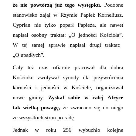
że nie powtórzą już tego występku.
Podobne
stanowisko zajął w Rzymie
P
apież Korneliusz.
Cyprian nie tylko poparł
P
apieża, ale nawet
napisał osobny traktat: „
O jedności Kościoła”
.
W tej samej sprawie napisał drugi traktat:
„
O upadłych”
.
Cały też czas ofiarnie pracował dla dobra
Kościoła: zwoływał synody dla przywrócenia
karności i jedności w Kościele, organizował
nowe gminy.
Zyskał sobie w całej Afryce
tak wielką powagę,
że zwracano się do niego
ze wszystkich stron po radę.
Jednak w roku 256 wybuchło kolejne