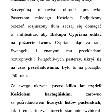
Szczególną nienawiść obrócił przeciwko
P
asterzom młodego Kościoła. Podjudzony
przezeń rozjuszony tłum zaczął się domagać
w amfiteatrze, aby
B
iskupa
Cypriana oddać
na pożarcie lwom.
Cyprian, idąc za radą
Ewangelii i znanymi mu przykładami
roztropnych i świątobliwych pasterzy,
ukrył się
na czas prześladowania.
Było to na początku
250 roku.
Ze swego ukrycia,
przez kilka lat rządził
Kościołem kartagińskim,
zarówno
za pośrednictwem
licznych listów pasterskich,
jak i emisariuszy, których starannie wybierał