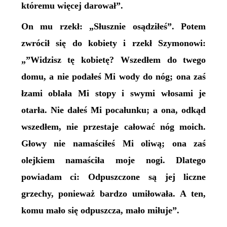
któremu więcej darował”.
On mu rzekł: „Słusznie osądziłeś”. Potem
zwrócił się do kobiety i rzekł Szymonowi:
„”Widzisz tę kobietę? Wszedłem do twego
domu, a nie podałeś Mi wody do nóg; ona zaś
łzami oblała Mi stopy i swymi włosami je
otarła. Nie dałeś Mi pocałunku; a ona, odkąd
wszedłem, nie przestaje całować nóg moich.
Głowy nie namaściłeś Mi oliwą; ona zaś
olejkiem namaściła moje nogi. Dlatego
powiadam ci: Odpuszczone są jej liczne
grzechy, ponieważ bardzo umiłowała. A ten,
komu mało się odpuszcza, mało miłuje”.