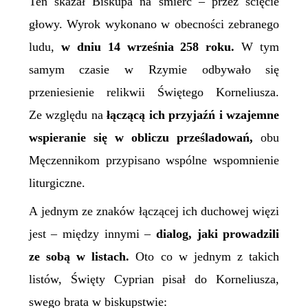
Ten skazał
B
iskupa na śmierć – przez ścięcie
głowy. Wyrok wykonano w obecności zebranego
ludu,
w dniu 14 września 258 roku.
W tym
samym czasie w Rzymie odbywało się
przeniesienie relikwii Świętego Korneliusza.
Ze względu na
łączącą ich przyjaźń i wzajemne
wspieranie się w obliczu prześladowań,
obu
Męczennikom przypisano wspólne wspomnienie
liturgiczne.
A j
ednym ze znaków łączącej ich duchowej więzi
jest – między innymi –
dialog, jaki prowadzili
ze sobą w listach.
Oto co w jednym z takich
listów, Święty Cyprian pisał do Korneliusza,
swego brata w biskupstwie: