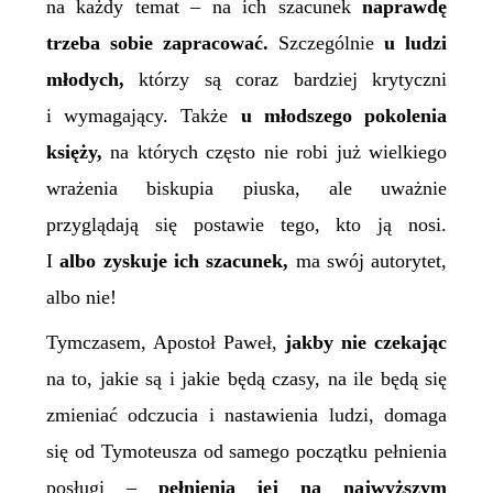
na każdy temat – na ich szacunek
naprawdę
trzeba sobie zapracować.
Szczególnie
u ludzi
młodych,
którzy są coraz bardziej krytyczni
i wymagający. Także
u młodszego pokolenia
księży,
na których często nie robi już wielkiego
wrażenia biskupia piuska, ale uważnie
przyglądają się postawie tego, kto ją nosi.
I
albo zyskuje ich szacunek,
ma swój autorytet,
albo nie!
Tymczasem, Apostoł Paweł,
jakby nie czekając
na to, jakie są i jakie będą czasy, na ile będą się
zmieniać odczucia i nastawienia ludzi, domaga
się od Tymoteusza od samego początku pełnienia
posługi –
pełnienia jej na najwyższym