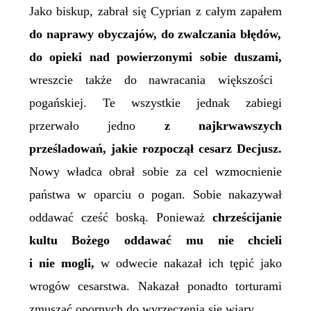
Jako biskup,
zabrał się Cyprian z całym zapałem
do naprawy obyczajów, do zwalczania błędów,
do opieki nad powierzonymi sobie duszami,
wreszcie także do nawracania większości
pogańskiej. Te wszystkie jednak zabiegi
przerwało jedno
z najkrwawszych
prześladowań, jakie rozpoczął cesarz Decjusz.
Nowy władca obrał sobie za cel wzmocnienie
państwa w oparciu o pogan. Sobie nakazywał
oddawać cześć boską. Ponieważ
chrześcijanie
kultu Bożego oddawać mu nie chcieli
i nie mogli,
w odwecie nakazał ich tępić jako
wrogów cesarstwa. Nakazał ponadto torturami
zmuszać opornych do wyrzeczenia się wiary.