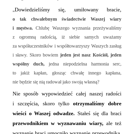
Dowiedzieliśmy się, umiłowany bracie,
„
o tak chwalebnym świadectwie
W
aszej wiary
i męstwa.
Chlubę
W
aszego wyznania przeżywaliśmy
z ogromną radością, iż siebie samych uważamy
za współuczestników i współtowarzyszy
W
aszych zasług
i sławy. Skoro bowiem
jeden jest nasz Kościół, jeden
wspólny duch,
jedna niepodzielna harmonia serc,
to jakiż kapłan, głosząc chwałę innego kapłana,
nie będzie się nią radował jako swoją własną?
Nie sposób wypowiedzieć całej naszej radości
i szczęścia, skoro tylko
otrzymaliśmy dobre
wieści o
W
aszej odwadze.
Stałeś się dla braci
przewodnikiem w wyznawaniu wiary,
ale też
wyznanie braci umocniło wyznanie przewodnika.