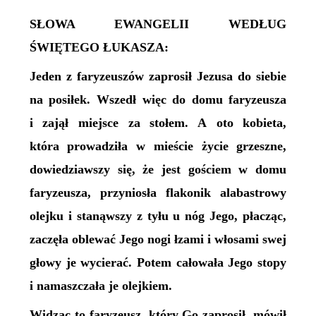
SŁOWA EWANGELII WEDŁUG
ŚWIĘTEGO ŁUKASZA:
Jeden z faryzeuszów zaprosił Jezusa do siebie
na posiłek. Wszedł więc do domu faryzeusza
i zajął miejsce za stołem. A oto kobieta,
która prowadziła w mieście życie grzeszne,
dowiedziawszy się, że jest gościem w domu
faryzeusza, przyniosła flakonik alabastrowy
olejku i stanąwszy z tyłu u nóg Jego, płacząc,
zaczęła oblewać Jego nogi łzami i włosami swej
głowy je wycierać. Potem całowała Jego stopy
i namaszczała je olejkiem.
Widząc to faryzeusz, który Go zaprosił, mówił