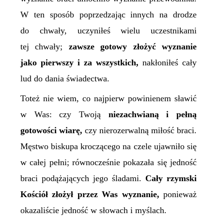
W ten sposób poprzedzając innych na drodze
do chwały, uczyniłeś wielu uczestnikami
tej chwały;
zawsze gotowy złożyć wyznanie
jako pierwszy i za wszystkich,
nakłoniłeś cały
lud do dania świadectwa.
Toteż nie wiem, co najpierw powinienem sławić
w
W
as: czy
T
woją
niezachwianą i pełną
gotowości wiarę,
czy nierozerwalną miłość braci.
Męstwo biskupa kroczącego na czele ujawniło się
w całej pełni; równocześnie pokazała się jedność
braci podążających jego śladami.
Cały rzymski
Kościół złożył przez
W
as wyznanie,
ponieważ
okazaliście jedność w słowach i myślach.