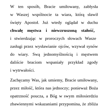
W ten sposób,
B
racie umiłowany, zabłysła
w
W
aszej wspólnocie ta wiara, którą sławił
święty Apostoł. Już wtedy oglądał w duchu
chwałę męstwa i niewzruszoną stałość,
i stwierdzając w proroczych słowach
W
asze
zasługi przez wysławianie ojców, wzywał synów
do wiary. Swą jednomyślnością i męstwem
daliście braciom wspaniały przykład zgody
i wytrwałości.
Zachęcamy
W
as, jak umiemy,
B
racie umiłowany,
przez miłość, która nas jednoczy; ponieważ Boża
opatrzność poucza, a Bóg w swym miłosierdziu
zbawiennymi wskazaniami przypomina, że zbliża