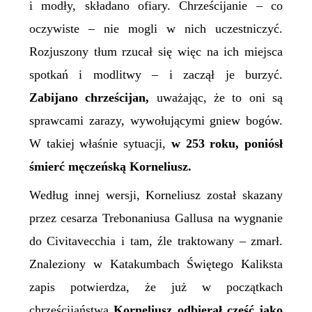
i modły, składano ofiary. Chrześcijanie – co
oczywiste – nie mogli w nich uczestniczyć.
Rozjuszony tłum rzucał się więc na ich miejsca
spotkań i modlitwy – i zaczął je burzyć.
Zabijano chrześcijan,
uważając, że to oni są
sprawcami zarazy, wywołującymi gniew bogów.
W takiej właśnie sytuacji,
w 253 roku, poniósł
śmierć męczeńską Korneliusz.
Według innej wersji, Korneliusz został skazany
przez cesarza Trebonaniusa Gallusa na wygnanie
do Civitavecchia i tam, źle traktowany – zmarł.
Znaleziony w Katakumbach Świętego Kaliksta
zapis potwierdza, że już w początkach
chrześcijaństwa
Korneliusz odbierał cześć jako