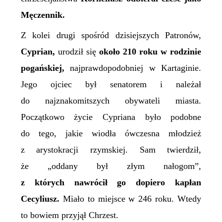
M
ęczennik.
Z kolei drugi spośród dzisiejszych Patronów,
Cyprian,
urodził się
około 210 roku w rodzinie
pogańskiej,
najprawdopodobniej w Kartaginie.
Jego ojciec był senatorem i należał
do najznakomitszych obywateli miasta.
Początkowo życie Cypriana było podobne
do tego, jakie wiodła ówczesna młodzież
z arystokracji rzymskiej. Sam twierdził,
że „oddany był złym nałogom”,
z których nawrócił go dopiero kapłan
Cecyliusz.
Miało to miejsce w 246 roku.
Wtedy
to bowiem przyjął Chrzest.