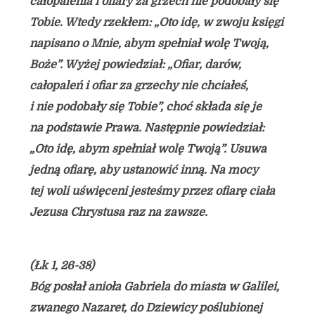
całopalenia i ofiary za grzech nie podobały się
Tobie. Wtedy rzekłem: „Oto idę, w zwoju księgi
napisano o Mnie, abym spełniał wolę Twoją,
Boże”. Wyżej powiedział: „Ofiar, darów,
całopaleń i ofiar za grzechy nie chciałeś,
i nie podobały się Tobie”, choć składa się je
na podstawie Prawa. Następnie powiedział:
„Oto idę, abym spełniał wolę Twoją”. Usuwa
jedną ofiarę, aby ustanowić inną. Na mocy
tej woli uświęceni jesteśmy przez ofiarę ciała
Jezusa Chrystusa raz na zawsze.
(Łk 1, 26-38)
Bóg posłał anioła Gabriela do miasta w Galilei,
zwanego Nazaret, do Dziewicy poślubionej