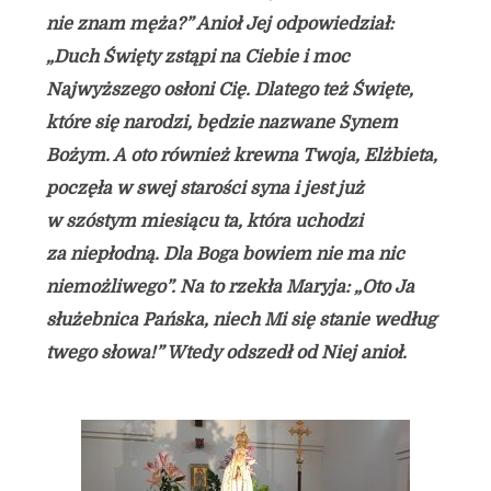
nie znam męża?” Anioł Jej odpowiedział:
„Duch Święty zstąpi na Ciebie i moc
Najwyższego osłoni Cię. Dlatego też Święte,
które się narodzi, będzie nazwane Synem
Bożym. A oto również krewna Twoja, Elżbieta,
poczęła w swej starości syna i jest już
w szóstym miesiącu ta, która uchodzi
za niepłodną. Dla Boga bowiem nie ma nic
niemożliwego”. Na to rzekła Maryja: „Oto Ja
służebnica Pańska, niech Mi się stanie według
twego słowa!” Wtedy odszedł od Niej anioł.