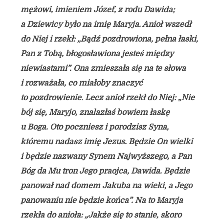
mężowi, imieniem Józef, z rodu Dawida;
a Dziewicy było na imię Maryja. Anioł wszedł
do Niej i rzekł: „Bądź pozdrowiona, pełna łaski,
Pan z Tobą, błogosławiona jesteś między
niewiastami”. Ona zmieszała się na te słowa
i rozważała, co miałoby znaczyć
to pozdrowienie. Lecz anioł rzekł do Niej: „Nie
bój się, Maryjo, znalazłaś bowiem łaskę
u Boga. Oto poczniesz i porodzisz Syna,
któremu nadasz imię Jezus. Będzie On wielki
i będzie nazwany Synem Najwyższego, a Pan
Bóg da Mu tron Jego praojca, Dawida. Będzie
panował nad domem Jakuba na wieki, a Jego
panowaniu nie będzie końca”. Na to Maryja
rzekła do anioła: „Jakże się to stanie, skoro