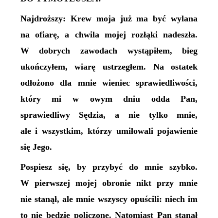
Najdroższy: Krew moja już ma być wylana
na ofiarę, a chwila mojej rozłąki nadeszła.
W dobrych zawodach wystąpiłem, bieg
ukończyłem, wiarę ustrzegłem. Na ostatek
odłożono dla mnie wieniec sprawiedliwości,
który mi w owym dniu odda Pan,
sprawiedliwy Sędzia, a nie tylko mnie,
ale i wszystkim, którzy umiłowali pojawienie
się Jego.
Pospiesz się, by przybyć do mnie szybko.
W pierwszej mojej obronie nikt przy mnie
nie stanął, ale mnie wszyscy opuścili: niech im
to nie będzie policzone. Natomiast Pan stanął