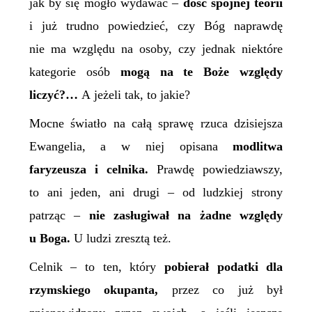
jak by się mogło wydawać –
dość
spójnej
teorii
i już trudno powiedzieć, czy Bóg naprawdę
nie ma względu na osoby, czy jednak niektóre
kategorie osób
mogą na te Boże względy
liczyć?…
A jeżeli tak, to jakie?
Mocne światło na całą sprawę rzuca dzisiejsza
Ewangelia, a w niej opisana
modlitwa
faryzeusza i celnika.
Prawdę powiedziawszy,
to ani jeden, ani drugi – od ludzkiej strony
patrząc –
nie zasług
iwał
na żadne względy
u Boga.
U ludzi zresztą też.
Celnik – to ten, który
pobierał podatki dla
rzymskiego okupanta,
przez co już był