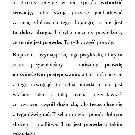
a chcemy jedynie w ten sposób
wzbudzić
sensację,
albo swoją pozycję podbudować
za cenę zdołowania tego drugiego, to
nie jest
to
dobra droga.
I chyba możemy powiedzieć,
że
to nie jest prawda.
To tylko część prawdy.
Bo jeżeli – trzymając się tego przykładu, który tu
sobie przywołaliśmy – mówimy
prawdę
o czyimś złym postępowaniu,
a ten ktoś chce się
z tego dźwignąć, to pełna prawda o nim jest
właśnie taka i taką trzeba przedstawiać:
że owszem,
czynił dużo zła, ale teraz chce się
z tego dźwignąć.
Trzeba mu więc pomóc dobrym
słowem i modlitwą.
I to jest prawda
o takim
człowieku.