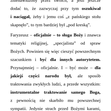
znienawidzony przez swoich, a jeśli jeszcze
dodać to, że zazwyczaj przy tym
oszukiwał
i naciągał,
żeby i jemu coś „z pańskiego stołu
skapnęło”, to tym bardziej był „pod kreską”.
Faryzeusz –
oficjalnie – to sługa Boży
i znawca
tematyki religijnej, „specjalista” od spraw
Bożych. Powinien się więc cieszyć powszechnym
szacunkiem i
być dla innych autorytetem.
Przynajmniej – oficjalnie. I – być może –
dla
jakiejś części narodu był,
ale sposób
traktowania zwykłych ludzi, a przede wszystkim:
instrumentalne traktowanie samego Boga,
z pewnością nie skarbiło mu powszechnej
sympatii. Jedynie strach przed Bożymi karami,