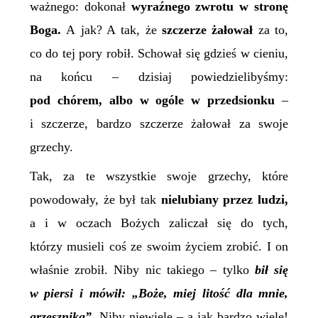
ważnego: dokonał
wyraźnego zwrotu w stronę
Boga.
A jak? A tak, że
szczerze żałował
za to,
co do tej pory robił. Schował się gdzieś w cieniu,
na końcu – dzisiaj powiedzielibyśmy:
pod chórem, albo w ogóle w przedsionku
–
i szczerze, bardzo szczerze żałował za swoje
grzechy.
Tak, za te wszystkie swoje grzechy, które
powodowały, że był tak
nielubiany przez ludzi,
a i w oczach Bożych zaliczał się do tych,
którzy musieli coś ze swoim życiem zrobić. I on
właśnie zrobił. Niby nic takiego – tylko
bił się
w piersi i mówił: „Boże, miej litość dla mnie,
grzesznika”.
Niby niewiele – a jak bardzo wiele!