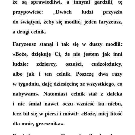
że są sprawiedliwi, a innymi gardzili, tę
przypowieść: „Dwóch ludzi przyszło
do świątyni, żeby się modlić, jeden faryzeusz,
a drugi celnik.
Faryzeusz stanął i tak się w duszy modlił:
«Boże, dziękuję Ci, że nie jestem jak inni
ludzie: zdziercy, oszuści, cudzołożnicy,
albo jak i ten celnik. Poszczę dwa razy
w tygodniu, daję dziesięcinę ze wszystkiego, co
nabywam». Natomiast celnik stał z daleka
i nie śmiał nawet oczu wznieść ku niebu,
lecz bił się w piersi i mówił: «Boże, miej litość
dla mnie, grzesznika».