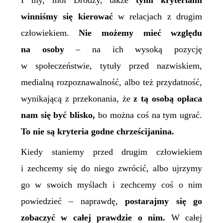
I my, moi Drodzy, także
tymi kryteriami
winniśmy się kierować
w relacjach z drugim
człowiekiem.
Nie możemy mieć względu
na osoby
– na ich wysoką pozycję
w społeczeństwie, tytuły przed nazwiskiem,
medialną rozpoznawalność, albo też przydatność,
wynikającą z przekonania, że
z tą osobą opłaca
nam się być blisko,
bo można coś na tym ugrać.
To nie są kryteria godne chrześcijanina.
Kiedy staniemy przed drugim człowiekiem
i zechcemy się do niego zwrócić, albo ujrzymy
go w swoich myślach i zechcemy coś o nim
powiedzieć – naprawdę,
postarajmy się go
zobaczyć w całej prawdzie o nim.
W całej