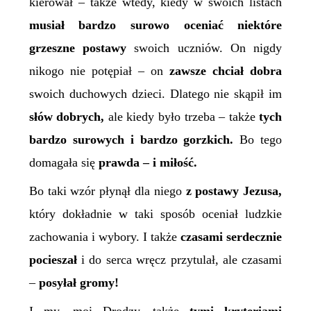
kierował – także wtedy, kiedy w swoich listach
musiał bardzo surowo oceniać niektóre
grzeszne postawy
swoich uczniów. On nigdy
nikogo nie potępiał – on
zawsze chciał dobra
swoich duchowych dzieci. Dlatego nie skąpił im
słów dobrych,
ale kiedy było trzeba – także
tych
bardzo surowych i bardzo gorzkich.
Bo tego
domagała się
prawda – i miłość.
Bo taki wzór płynął dla niego
z postawy Jezusa,
który dokładnie w taki sposób oceniał ludzkie
zachowania i wybory. I także
czasami serdecznie
pocieszał
i do serca wręcz przytulał, ale czasami
–
posyłał gromy!