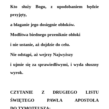
Kto służy Bogu, z upodobaniem będzie
przyjęty,
a błaganie jego dosięgnie obłoków.
Modlitwa biednego przeniknie obłoki
i nie ustanie, aż dojdzie do celu.
Nie odstąpi, aż wejrzy Najwyższy
i ujmie się za sprawiedliwymi, i wyda słuszny
wyrok.
CZYTANIE Z DRUGIEGO LISTU
ŚWIĘTEGO PAWŁA APOSTOŁA
DO TYMOTEUSZA: