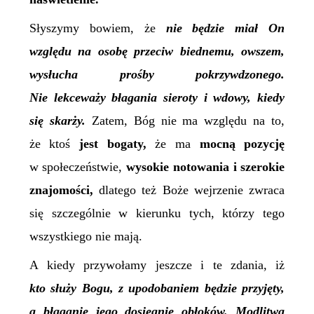
Słyszymy bowiem, że
n
ie będzie miał On
względu na osobę przeciw biednemu,
owszem,
wysłucha prośby pokrzywdzonego.
Nie lekceważy błagania sieroty
i wdowy, kiedy
się skarży.
Zatem, Bóg nie ma względu na to,
że ktoś
jest bogaty,
że ma
mocną pozycję
w społeczeństwie,
wysokie notowania i szerokie
znajomości,
dlatego też Boże wejrzenie zwraca
się szczególnie w kierunku tych, którzy tego
wszystkiego nie mają.
A kiedy przywołamy jeszcze i te zdania, iż
k
to służy Bogu, z upodobaniem będzie przyjęty,
a błaganie jego dosięgnie obłoków. Modlitwa