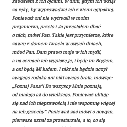
zawarłem z ich ojcami, w dniu, gdym ich wziął
za rękę, by wyprowadzić ich z ziemi egipskiej.
Ponieważ oni nie wytrwali w moim
przymierzu, przeto i Ja przestałem dbać
o nich, mówi Pan. Takie jest przymierze, które
zawrę z domem Izraela w owych dniach,
mówi Pan: Dam prawo moje w ich myśli,
a na sercach ich wypiszę je, i będę im Bogiem,
a oni będą Mi ludem. I nikt nie będzie uczył
swojego rodaka ani nikt swego brata, mówiąc:
„Poznaj Pana”! Bo wszyscy Mnie poznają,
od małego aż do wielkiego. Ponieważ ulituję
się nad ich nieprawością i nie wspomnę więcej
na ich grzechy”. Ponieważ zaś mówi o nowym,
pierwsze uznał za przestarzałe; a to, co się