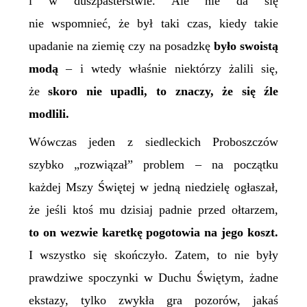
i w duszpasterstwie. Ale nie da się
nie wspomnieć, że był taki czas, kiedy takie
upadanie na ziemię czy na posadzkę
było swoistą
modą
– i wtedy właśnie niektórzy żalili się,
że
skoro
nie upadli, to znaczy, że się źle
modlili.
Wówczas jeden z siedleckich Proboszczów
szybko „rozwiązał” problem – na początku
każdej Mszy Świętej w jedną niedzielę ogłaszał,
że jeśli ktoś mu dzisiaj padnie przed ołtarzem,
to on wezwie karetkę pogotowia na
jego koszt
.
I wszystko się skończyło. Zatem, to nie były
prawdziwe spoczynki w Duchu Świętym, żadne
ekstazy, tylko zwykła gra pozorów, jakaś