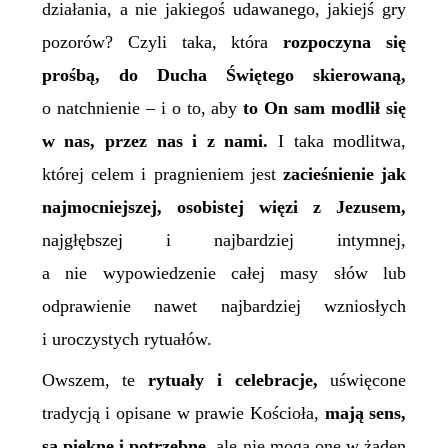
działania, a nie jakiegoś udawanego, jakiejś gry
pozorów? Czyli taka, która
rozpoczyna się
prośbą, do Ducha Świętego skierowaną,
o natchnienie – i o to, aby
to On sam modlił się
w nas,
przez nas
i z nami.
I taka modlitwa,
której celem i pragnieniem jest
zacieśnienie jak
najmocniejszej, osobistej więzi z Jezusem,
najgłębszej i najbardziej intymnej,
a nie wypowiedzenie całej masy słów lub
odprawienie nawet najbardziej wzniosłych
i uroczystych rytuałów.
Owszem, te
rytuały i celebracje,
uświęcone
tradycją i opisane w prawie Kościoła,
mają sens,
są piękne i potrzebne,
ale nie mogą one w żaden