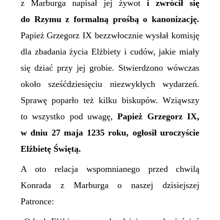
z Marburga napisał jej żywot
i zwrócił się
do Rzymu z formalną prośbą o kanonizację.
Papież Grzegorz IX bezzwłocznie wysłał komisję
dla zbadania życia Elżbiety i cudów, jakie miały
się dziać przy jej grobie. Stwierdzono wówczas
około sześćdziesięciu niezwykłych wydarzeń.
Sprawę poparło też kilku biskupów. Wziąwszy
to wszystko pod uwagę,
Papież Grzegorz IX,
w dniu 27 maja 1235 roku, ogłosił uroczyście
Elżbietę
Ś
więtą.
A oto relacja wspomnianego przed chwilą
Konrada z Marburga o naszej dzisiejszej
Patronce: