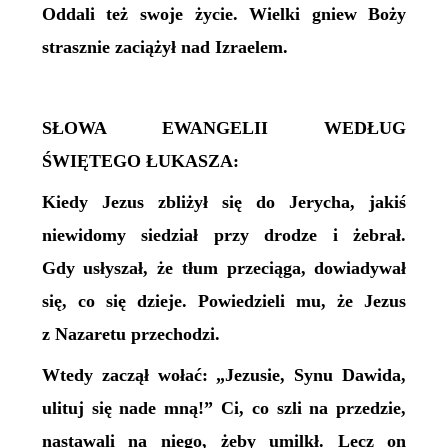
Oddali też swoje życie. Wielki gniew Boży
strasznie zaciążył nad Izraelem.
SŁOWA EWANGELII WEDŁUG
ŚWIĘTEGO ŁUKASZA:
Kiedy Jezus zbliżył się do Jerycha, jakiś
niewidomy siedział przy drodze i żebrał.
Gdy usłyszał, że tłum przeciąga, dowiadywał
się, co się dzieje. Powiedzieli mu, że Jezus
z Nazaretu przechodzi.
Wtedy zaczął wołać: „Jezusie, Synu Dawida,
ulituj się nade mną!” Ci, co szli na przedzie,
nastawali na niego, żeby umilkł. Lecz on