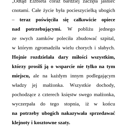
Odtąd Elżbieta coraz bardziej zaczęła jaśnieć
„
cnotami. Całe życie była pocieszycielką ubogich
–
teraz poświęciła się całkowicie opiece
nad potrzebującymi.
W pobliżu jednego
ze swych zamków poleciła zbudować szpital,
w którym zgromadziła wielu chorych i słabych.
Hojnie rozdzielała dary miłości wszystkim,
którzy prosili ją o wsparcie nie tylko na tym
miejscu,
ale na każdym innym podlegającym
władzy jej małżonka. Wszystkie dochody,
pochodzące z czterech księstw swego małżonka,
wyczerpała do tego stopnia, iż w końcu
na potrzeby ubogich nakazywała sprzedawać
klejnoty i kosztowne szaty.