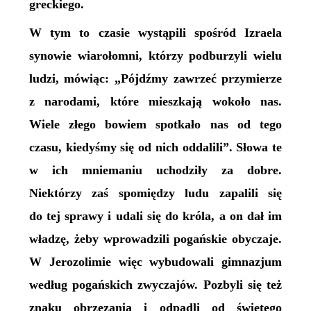
greckiego.
W tym to czasie wystąpili spośród Izraela
synowie wiarołomni, którzy podburzyli wielu
ludzi, mówiąc: „Pójdźmy zawrzeć przymierze
z narodami, które mieszkają wokoło nas.
Wiele złego bowiem spotkało nas od tego
czasu, kiedyśmy się od nich oddalili”. Słowa te
w ich mniemaniu uchodziły za dobre.
Niektórzy zaś spomiędzy ludu zapalili się
do tej sprawy i udali się do króla, a on dał im
władzę, żeby wprowadzili pogańskie obyczaje.
W Jerozolimie więc wybudowali gimnazjum
według pogańskich zwyczajów. Pozbyli się też
znaku obrzezania i odpadli od świętego