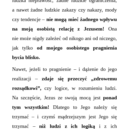
ludzka nieprawość, żadne ludzkie ograniczenia,
a nawet żadne ludzkie zakazy czy nakazy, mody
czy tendencje –
nie mogą mieć żadnego wpływu
na moją osobistą relację z Jezusem!
Ona
nie może nigdy zależeć od nikogo ani od niczego,
jak tylko
od mojego osobistego pragnienia
bycia blisko.
Nawet, jeżeli to pragnienie – i dążenie do jego
realizacji –
zdaje się przeczyć „zdrowemu
rozsądkowi”,
czy logice, w rozumieniu ludzi.
Na szczęście, Jezus ze swoją mocą jest
ponad
tym wszystkim!
Dlatego to Jego należy się
trzymać – i czymś mądrzejszym jest Jego się
trzymać –
niż ludzi z ich logiką
i z ich