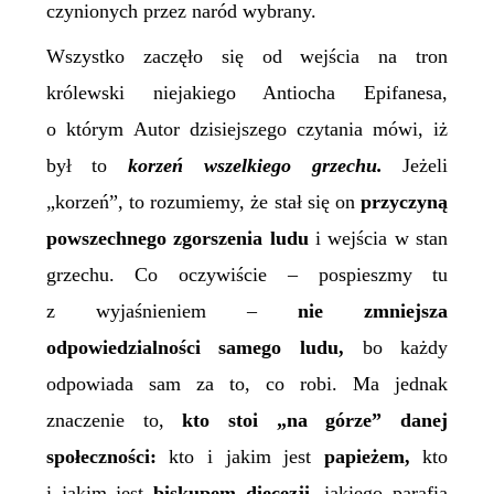
czynionych przez naród wybrany.
Wszystko zaczęło się od wejścia na tron
królewski niejakiego Antiocha Epifanesa,
o którym Autor dzisiejszego czytania mówi, iż
był to
korzeń wszelkiego grzechu.
Jeżeli
„korzeń”, to rozumiemy, że stał się on
przyczyną
powszechnego zgorszenia ludu
i wejścia w stan
grzechu. Co oczywiście – pospieszmy tu
z wyjaśnieniem –
nie zmniejsza
odpowiedzialności samego ludu,
bo każdy
odpowiada sam za to, co robi. Ma jednak
znaczenie to,
kto stoi „na górze” danej
społeczności:
kto i jakim jest
papieżem,
kto
i jakim jest
biskupem diecezji,
jakiego parafia