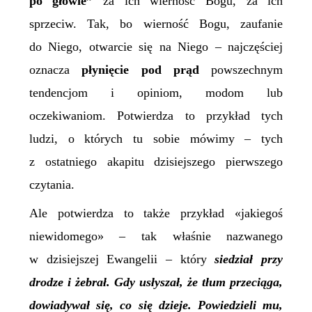
po głowie”
za ich wierność Bogu, za ich
sprzeciw. Tak, bo wierność Bogu, zaufanie
do Niego, otwarcie się na Niego – najczęściej
oznacza
płynięcie pod prąd
powszechnym
tendencjom i opiniom, modom lub
oczekiwaniom. Potwierdza to przykład tych
ludzi, o których tu sobie mówimy – tych
z ostatniego akapitu dzisiejszego pierwszego
czytania.
Ale potwierdza to także przykład «jakiegoś
niewidomego» – tak właśnie nazwanego
w dzisiejszej Ewangelii – który
siedział przy
drodze i żebrał. Gdy usłyszał, że tłum przeciąga,
dowiadywał się, co się dzieje. Powiedzieli mu,