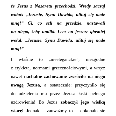
że Jezus z Nazaretu przechodzi.
Wtedy zaczął
wołać: „Jezusie, Synu Dawida, ulituj się nade
mną!” Ci, co szli na przedzie, nastawali
na niego, żeby umilkł. Lecz on jeszcze głośniej
wołał: „Jezusie, Synu Dawida, ulituj się nade
mną!”
I właśnie to „nieeleganckie”, niezgodne
z etykietą, normami grzecznościowymi, a wręcz
nawet
nachalne zachowanie zwróciło na niego
uwagę Jezusa,
a ostatecznie: przyczyniło się
do udzielenia mu przez Jezusa łaski pełnego
uzdrowienia! Bo Jezus
zobaczył jego wielką
wiarę! J
ednak – zauważmy to – dokonało się