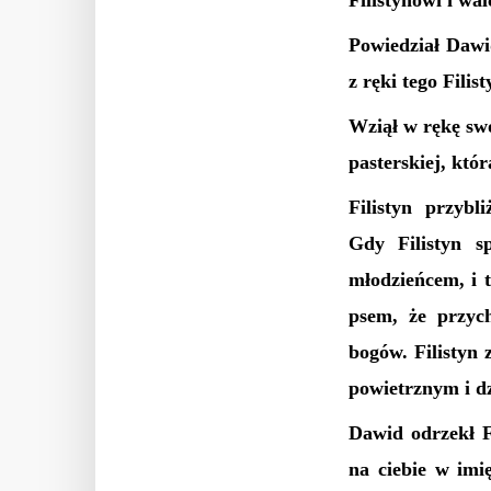
Filistynowi i wa
Powiedział Dawi
z ręki tego Fili
Wziął w rękę swó
pasterskiej, któr
Filistyn przyb
Gdy Filistyn s
młodzieńcem, i 
psem, że przyc
bogów. Filistyn
powietrznym i d
Dawid odrzekł F
na ciebie w imi