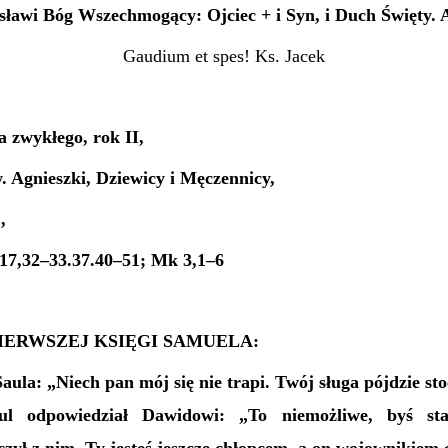
sławi Bóg Wszechmogący: Ojciec + i Syn, i Duch Święty.
Gaudium et spes! Ks. Jacek
 zwykłego, rok II,
 Agnieszki, Dziewicy i Męczennicy,
.,
 17,32–33.37.40–51; Mk 3,1–6
IERWSZEJ KSIĘGI SAMUELA:
aula: „Niech pan mój się nie trapi. Twój sługa pójdzie st
aul odpowiedział Dawidowi: „To niemożliwe, byś st