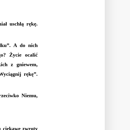
iał uschłą rękę.
dku”. A do nich
o? Życie ocalić
kich z gniewem,
Wyciągnij rękę”.
rzeciwko Niemu,
tu
ciekawe zwroty