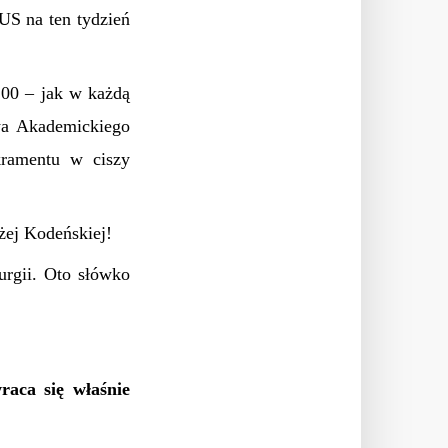
S na ten tydzień
00 – jak w każdą
wa Akademickiego
kramentu w ciszy
żej Kodeńskiej!
urgii. Oto słówko
aca się właśnie