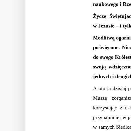
naukowego i Rz
Życzę Świętując
w Jezusie – i t
Modlitwą ogarnia
poświęcone. Nie
do swego Królest
swoją wdzięczn
jednych i drugic
A oto ja dzisiaj
Muszę zorganiz
korzystając z o
przynajmniej w p
w samych Siedlca