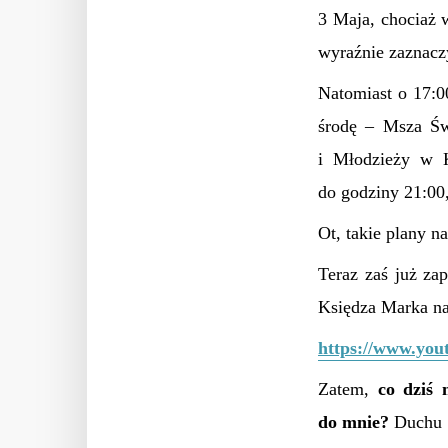
3 Maja, chociaż
wyraźnie zaznaczy
Natomiast o 17:
środę – Msza Św
i Młodzieży w K
do godziny 21:00
Ot, takie plany 
Teraz zaś już za
Księdza Marka na
https://www.you
Zatem,
co dziś 
do mnie?
Duchu Ś