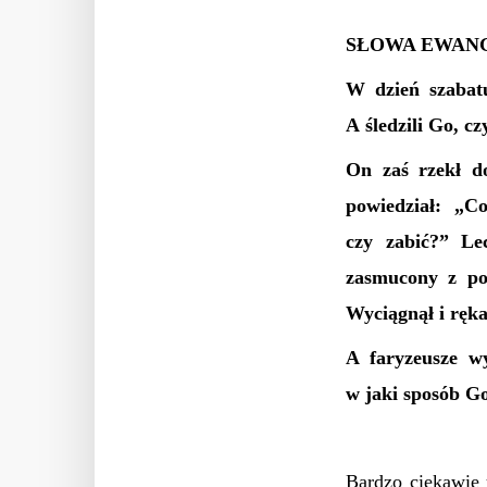
SŁOWA EWANG
W dzień szabatu
A śledzili Go, c
On zaś rzekł d
powiedział: „C
czy zabić?” Le
zasmucony z pow
Wyciągnął i ręka
A faryzeusze w
w jaki sposób Go
Bardzo ciekawie 