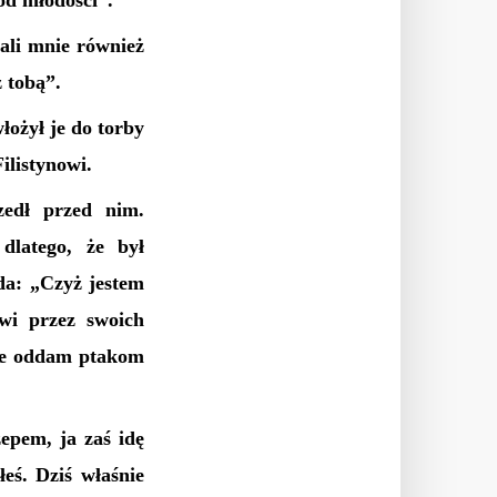
 od młodości”.
ali mnie również
z tobą”.
łożył je do torby
Filistynowi.
zedł przed nim.
dlatego, że był
da: „Czyż jestem
wi przez swoich
oje oddam ptakom
epem, ja zaś idę
eś. Dziś właśnie