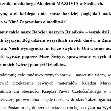
ecznika medialnego Akademii MAZOVIA w Siedlcach.
ym, aby każdego dnia coraz bardziej pogłębiali nadz
ylko w Nim! Zapewniam o modlitwie!
my także nasze Babcie i naszych Dziadków – wszak dziś i
ch żyjącym Bóg udziela wszystkich swoich darów, a Zma
wa. Niech wynagrodzi Im to, że zwykle to Oni właśnie ucz
ość wyrażę poprzez Msze Święte, sprawowane w tych dn
h moich świętej pamięci Dziadków.
 podejmuję całe mnóstwo różnych spraw – nawet nie wiem, w j
ować przekazanie pewnych materiałów Księdzu Mark
statnich dni obecności Księdza Pawła Czeluścińskiego w P
ierwszej połowie dnia – będę raczej w drodze. Także ogarni
ch. Postaram się dotrzeć chociaż na trochę na dyżur na Wydz