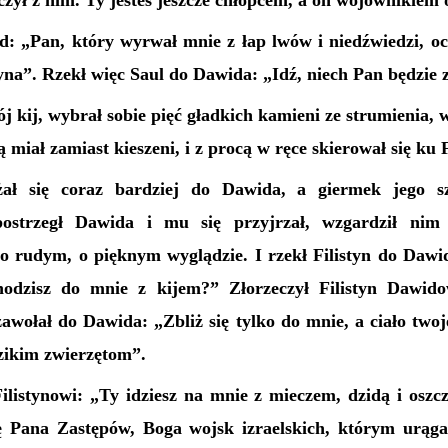
lczył z nim. Ty jesteś jeszcze chłopcem, a on wojownikiem
d: „Pan, który wyrwał mnie z łap lwów i niedźwiedzi, oc
styna”. Rzekł więc Saul do Dawida: „Idź, niech Pan będzie 
j kij, wybrał sobie pięć gładkich kamieni ze strumienia, w
ą miał zamiast kieszeni, i z procą w ręce skierował się ku 
liżał się coraz bardziej do Dawida, a giermek jego s
postrzegł Dawida i mu się przyjrzał, wzgardził nim 
to rudym, o pięknym wyglądzie. I rzekł Filistyn do Dawi
hodzisz do mnie z kijem?” Złorzeczył Filistyn Dawido
 zawołał do Dawida: „Zbliż się tylko do mnie, a ciało tw
zikim zwierzętom”.
ilistynowi: „Ty idziesz na mnie z mieczem, dzidą i oszcz
ę Pana Zastępów, Boga wojsk izraelskich, którym urągał