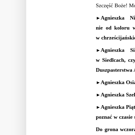
Szczęść Boże! Mo
Agnieszka Ni
►
nie od koloru 
w chrześcijański
A
gnieszka S
►
w Siedlcach, c
Duszpasterstw
Agnieszka Osi
►
Agnieszka Szel
►
Agnieszka Pią
►
poznać w czasie
Do grona wczora