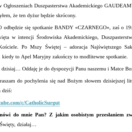
 w Ogłoszeniach Duszpasterstwa Akademickiego GAUDEAMU
łem, że ten dyżur będzie skrócony.
00 odbędzie się spotkanie BANDY «CZARNEGO», zaś o 19:
ięta w intencji Środowiska Akademickiego, Duszpasterst
ościele. Po Mszy Świętej – adoracja Najświętszego Sa
, kiedy to Apel Maryjny zakończy to modlitewne spotkanie.
na dzisiaj… Oddaję je do dyspozycji Panu naszemu i Matce Bo
praszam do pochylenia się nad Bożym słowem dzisiejszej lit
 dziś:
tube.com/c/CatholicSurgut
mówi do mnie Pan? Z jakim osobistym przesłaniem zwr
więty, działaj…