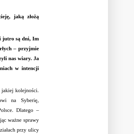
ieję, jaką złożą
 jutro są dni, Im
rłych – przyjmie
yli nas wiary. Ja
iach w intencji
akiej kolejności.
owi na Syberię,
olsce. Dlatego –
ając ważne sprawy
iałach przy ulicy