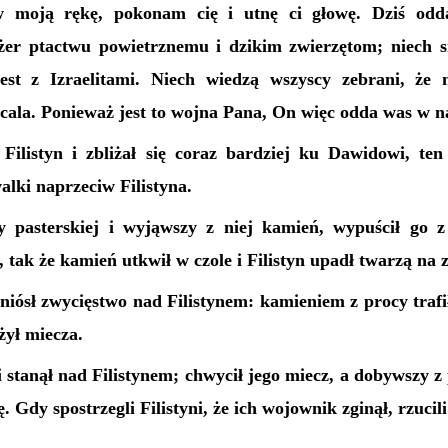
 moją rękę, pokonam cię i utnę ci głowę. Dziś od
a żer ptactwu powietrznemu i dzikim zwierzętom; niech s
est z Izraelitami. Niech wiedzą wszyscy zebrani, że
ala. Ponieważ jest to wojna Pana, On więc odda was w na
 Filistyn i zbliżał się coraz bardziej ku Dawidowi, ten
alki naprzeciw Filistyna.
y pasterskiej i wyjąwszy z niej kamień, wypuścił go z 
, tak że kamień utkwił w czole i Filistyn upadł twarzą na 
iósł zwycięstwo nad Filistynem: kamieniem z procy trafił 
żył miecza.
 stanął nad Filistynem; chwycił jego miecz, a dobywszy z
. Gdy spostrzegli Filistyni, że ich wojownik zginął, rzucili