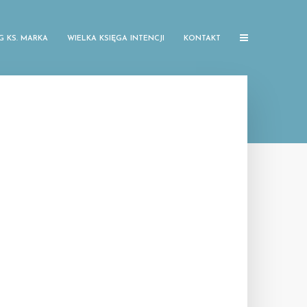
G KS. MARKA
WIELKA KSIĘGA INTENCJI
KONTAKT