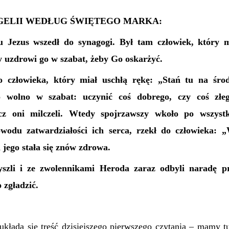
ELII WEDŁUG ŚWIĘTEGO MARKA:
 Jezus wszedł do synagogi. Był tam człowiek, który m
zy uzdrowi go w szabat, żeby Go oskarżyć.
o człowieka, który miał uschłą rękę: „Stań tu na śro
o wolno w szabat: uczynić coś dobrego, czy coś złeg
cz oni milczeli. Wtedy spojrzawszy wkoło po wszyst
odu zatwardziałości ich serca, rzekł do człowieka: „
 jego stała się znów zdrowa.
yszli i ze zwolennikami Heroda zaraz odbyli naradę p
 zgładzić.
układa się treść dzisiejszego pierwszego czytania – mamy 