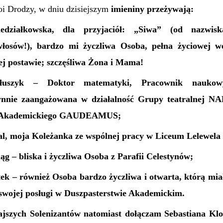
i Drodzy, w dniu dzisiejszym
imieniny przeżywa
ją
:
edziałkowska, dla przyjaciół: „Siwa” (od nazwisk
włosów!), bardzo mi życzliwa Osoba, pełna życiowej w
ej postawie;
szczęśliwa
Żona i
Mama!
iłuszyk – Doktor matematyki, Pracownik naukow
zynnie zaangażowana w działalność Grupy teatralnej N
a Akademickiego GAUDEAMUS;
al, moja Koleżanka ze wspólnej pracy w Liceum Lelewela
ąg – bliska i życzliwa Osoba z Parafii Celestynów;
tek – również Osoba bardzo życzliwa i otwarta, którą mi
 swojej posługi w Duszpasterstwie Akademickim.
jszych Solenizantów natomiast dołączam Sebastiana Kl