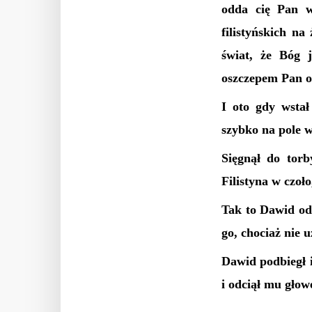
odda cię Pan w
filistyńskich n
świat, że Bóg j
oszczepem Pan oc
I oto gdy wstał
szybko na pole w
Sięgnął do torb
Filistyna w czoło
Tak to Dawid odn
go, chociaż nie u
Dawid podbiegł i
i odciął mu głowę