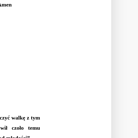
 Amen
oczyć walkę z tym
awił czoło temu