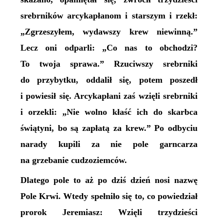
srebrników arcykapłanom i starszym i rzekł:
„Zgrzeszyłem, wydawszy krew niewinną.”
Lecz oni odparli: „Co nas to obchodzi?
To twoja sprawa.” Rzuciwszy srebrniki
do przybytku, oddalił się, potem poszedł
i powiesił się. Arcykapłani zaś wzięli srebrniki
i orzekli: „Nie wolno kłaść ich do skarbca
świątyni, bo są zapłatą za krew.” Po odbyciu
narady kupili za nie pole garncarza
na grzebanie cudzoziemców.
Dlatego pole to aż po dziś dzień nosi nazwę
Pole Krwi. Wtedy spełniło się to, co powiedział
prorok Jeremiasz: Wzięli trzydzieści