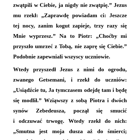
zwątpili w Ciebie, ja nigdy nie zwątpię.” Jezus
mu rzekł: „Zaprawdę powiadam ci: Jeszcze
tej nocy, zanim kogut zapieje, trzy razy się
Mnie wyprzesz.” Na to Piotr: „Choćby mi
przyszło umrzeć z Tobą, nie zaprę się Ciebie.”
Podobnie zapewniali wszyscy uczniowie.
Wtedy przyszedł Jezus z nimi do ogrodu,
zwanego Getsemani, i rzekł do uczniów:
„Usiądźcie tu, Ja tymczasem odejdę tam i będę
się modlił.” Wziąwszy z sobą Piotra i dwóch
synów Zebedeusza, począł się smucić
i odczuwać trwogę. Wtedy rzekł do nich:
„Smutna jest moja dusza aż do śmierci;