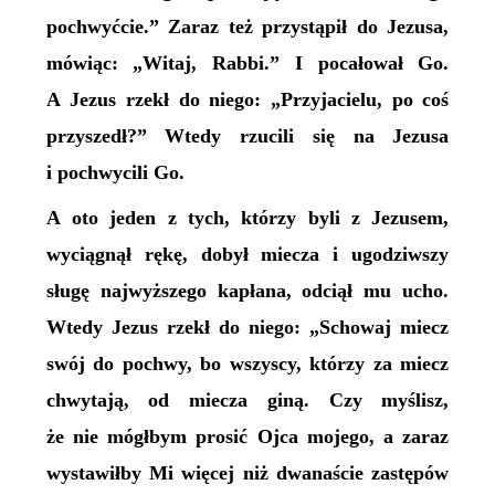
pochwyćcie.” Zaraz też przystąpił do Jezusa,
mówiąc: „Witaj, Rabbi.” I pocałował Go.
A Jezus rzekł do niego: „Przyjacielu, po coś
przyszedł?” Wtedy rzucili się na Jezusa
i pochwycili Go.
A oto jeden z tych, którzy byli z Jezusem,
wyciągnął rękę, dobył miecza i ugodziwszy
sługę najwyższego kapłana, odciął mu ucho.
Wtedy Jezus rzekł do niego: „Schowaj miecz
swój do pochwy, bo wszyscy, którzy za miecz
chwytają, od miecza giną. Czy myślisz,
że nie mógłbym prosić Ojca mojego, a zaraz
wystawiłby Mi więcej niż dwanaście zastępów