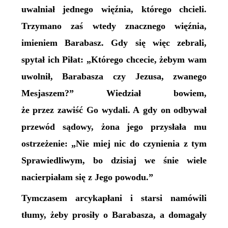
uwalniał jednego więźnia, którego chcieli.
Trzymano zaś wtedy znacznego więźnia,
imieniem Barabasz. Gdy się więc zebrali,
spytał ich Piłat: „Którego chcecie, żebym wam
uwolnił, Barabasza czy Jezusa, zwanego
Mesjaszem?” Wiedział bowiem,
że przez zawiść Go wydali. A gdy on odbywał
przewód sądowy, żona jego przysłała mu
ostrzeżenie: „Nie miej nic do czynienia z tym
Sprawiedliwym, bo dzisiaj we śnie wiele
nacierpiałam się z Jego powodu.”
Tymczasem arcykapłani i starsi namówili
tłumy, żeby prosiły o Barabasza, a domagały