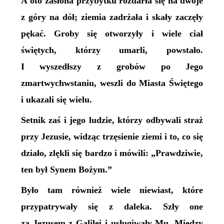
A oto zasłona przybytku rozdarła się na dwoje
z góry na dół; ziemia zadrżała i skały zaczęły
pękać. Groby się otworzyły i wiele ciał
świętych, którzy umarli, powstało.
I wyszedłszy z grobów po Jego
zmartwychwstaniu, weszli do Miasta Świętego
i ukazali się wielu.
Setnik zaś i jego ludzie, którzy odbywali straż
przy Jezusie, widząc trzęsienie ziemi i to, co się
działo, zlękli się bardzo i mówili: „Prawdziwie,
ten był Synem Bożym.”
Było tam również wiele niewiast, które
przypatrywały się z daleka. Szły one
za Jezusem z Galilei i usługiwały Mu. Między