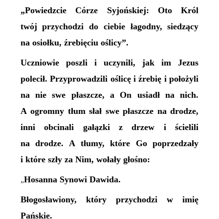
„Powiedzcie Córze Syjońskiej: Oto Król
twój przychodzi do ciebie łagodny, siedzący
na osiołku, źrebięciu oślicy”.
Uczniowie poszli i uczynili, jak im Jezus
polecił. Przyprowadzili oślicę i źrebię i położyli
na nie swe płaszcze, a On usiadł na nich.
A ogromny tłum słał swe płaszcze na drodze,
inni obcinali gałązki z drzew i ścielili
na drodze. A tłumy, które Go poprzedzały
i które szły za Nim, wołały głośno:
Hosanna Synowi Dawida.
„
Błogosławiony, który przychodzi w imię
Pańskie.