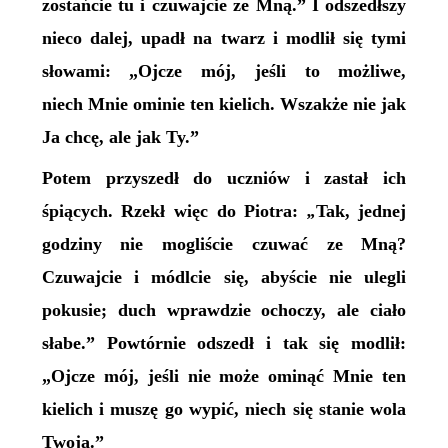
zostańcie tu i czuwajcie ze Mną.” I odszedłszy
nieco dalej, upadł na twarz i modlił się tymi
słowami: „Ojcze mój, jeśli to możliwe,
niech Mnie ominie ten kielich. Wszakże nie jak
Ja chcę, ale jak Ty.”
Potem przyszedł do uczniów i zastał ich
śpiących. Rzekł więc do Piotra:
„
Tak, jednej
godziny nie mogliście czuwać ze Mną?
Czuwajcie i módlcie się, abyście nie ulegli
pokusie; duch wprawdzie ochoczy, ale ciało
słabe.” Powtórnie odszedł i tak się modlił:
„Ojcze mój, jeśli nie może ominąć Mnie ten
kielich i muszę go wypić, niech się stanie wola
Twoja.”