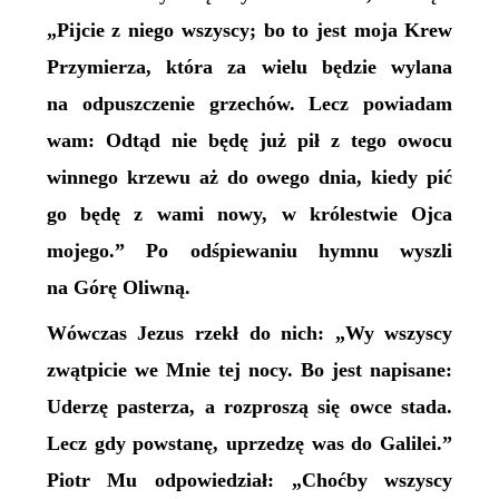
„Pijcie z niego wszyscy; bo to jest moja Krew
Przymierza, która za wielu będzie wylana
na odpuszczenie grzechów. Lecz powiadam
wam: Odtąd nie będę już pił z tego owocu
winnego krzewu aż do owego dnia, kiedy pić
go będę z wami nowy, w królestwie Ojca
mojego.” Po odśpiewaniu hymnu wyszli
na Górę Oliwną.
Wówczas Jezus rzekł do nich: „Wy wszyscy
zwątpicie we Mnie tej nocy. Bo jest napisane:
Uderzę pasterza, a rozproszą się owce stada.
Lecz gdy powstanę, uprzedzę was do Galilei.”
Piotr Mu odpowiedział: „Choćby wszyscy