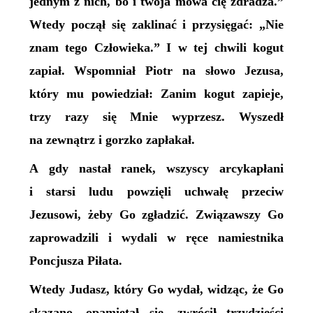
jednym z nich, bo i twoja mowa cię zdradza.”
Wtedy począł się zaklinać i przysięgać: „Nie
znam tego Człowieka.” I w tej chwili kogut
zapiał. Wspomniał Piotr na słowo Jezusa,
który mu powiedział: Zanim kogut zapieje,
trzy razy się Mnie wyprzesz. Wyszedł
na zewnątrz i gorzko zapłakał.
A gdy nastał ranek, wszyscy arcykapłani
i starsi ludu powzięli uchwałę przeciw
Jezusowi, żeby Go zgładzić. Związawszy Go
zaprowadzili i wydali w ręce namiestnika
Poncjusza Piłata.
Wtedy Judasz, który Go wydał, widząc, że Go
skazano, opamiętał się, zwrócił trzydzieści