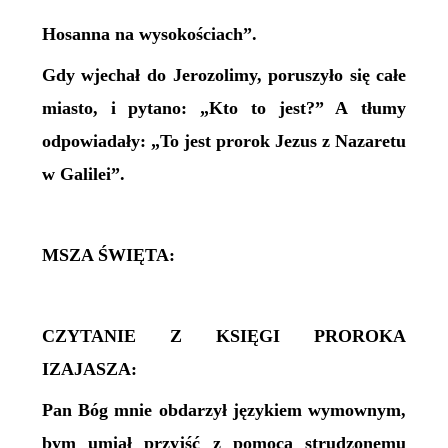
Hosanna na wysokościach”.
Gdy wjechał do Jerozolimy, poruszyło się całe
miasto, i pytano: „Kto to jest?” A tłumy
odpowiadały: „To jest prorok Jezus z Nazaretu
w Galilei”.
MSZA ŚWIĘTA:
CZYTANIE Z KSIĘGI PROROKA
IZAJASZA:
Pan Bóg mnie obdarzył językiem wymownym,
bym umiał przyjść z pomocą strudzonemu