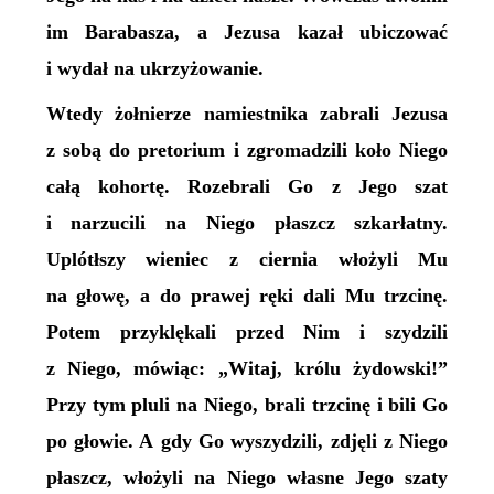
im Barabasza, a Jezusa kazał ubiczować
i wydał na ukrzyżowanie.
Wtedy żołnierze namiestnika zabrali Jezusa
z sobą do pretorium i zgromadzili koło Niego
całą kohortę. Rozebrali Go z Jego szat
i narzucili na Niego płaszcz szkarłatny.
Uplótłszy wieniec z ciernia włożyli Mu
na głowę, a do prawej ręki dali Mu trzcinę.
Potem przyklękali przed Nim i szydzili
z Niego, mówiąc: „Witaj, królu żydowski!”
Przy tym pluli na Niego, brali trzcinę i bili Go
po głowie. A gdy Go wyszydzili, zdjęli z Niego
płaszcz, włożyli na Niego własne Jego szaty