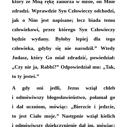
który ze Mną rękę zanurza w misie, on Mnie
zdradzi. Wprawdzie Syn Człowieczy odchodzi,
jak o Nim jest napisane; lecz biada temu
człowiekowi, przez którego Syn Człowieczy
będzie wydany. Byłoby lepiej dla tego
człowieka, gdyby się nie narodził.” Wtedy
Judasz, który Go miał zdradzić, powiedział:
„Czy nie ja, Rabbi?” Odpowiedział mu: „Tak,
to ty jesteś.”
A gdy oni jedli, Jezus wziął chleb
i odmówiwszy błogosławieństwo, połamał go
i dał uczniom, mówiąc: „Bierzcie i jedzcie,
to jest Ciało moje.” Następnie wziął kielich
i odmówiwszy dziękczynienie dał im, mówiąc: