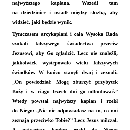
najwyższego kapłana. Wszedł tam
na dziedziniec i usiadł między służbą, aby
widzieć, jaki będzie wynik.
Tymczasem arcykapłani i cała Wysoka Rada
szukali fałszywego świadectwa przeciw
Jezusowi, aby Go zgładzić. Lecz nie znaleźli,
jakkolwiek występowało wielu fałszywych
świadków. W końcu stanęli dwaj i zeznali:
„On powiedział: Mogę zburzyć przybytek
Boży i w ciągu trzech dni go odbudować.”
Wtedy powstał najwyższy kapłan i rzekł
do Niego: „Nic nie odpowiadasz na to, co oni
zeznają przeciwko Tobie?” Lecz Jezus milczał.
A najwyższy kapłan rzekł do Niego: