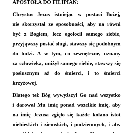
APOSTOŁA DO FILIPIAN:
Chrystus Jezus istniejąc w postaci Bożej,
nie skorzystał ze sposobności, aby na równi
być z Bogiem, lecz ogołocił samego siebie,
przyjąwszy postać sługi, stawszy się podobnym
do ludzi. A w tym, co zewnętrzne, uznany
za człowieka, uniżył samego siebie, stawszy się
posłusznym aż do śmierci, i to śmierci
krzyżowej.
Dlatego też Bóg wywyższył Go nad wszystko
i darował Mu imię ponad wszelkie imię, aby
na imię Jezusa zgięło się każde kolano istot
niebieskich i ziemskich, i podziemnych, i aby