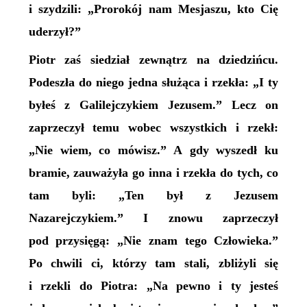
i szydzili: „Prorokój nam Mesjaszu, kto Cię
uderzył?”
Piotr zaś siedział zewnątrz na dziedzińcu.
Podeszła do niego jedna służąca i rzekła: „
I ty
byłeś z Galilejczykiem Jezusem.” Lecz on
zaprzeczył temu wobec wszystkich i rzekł:
„Nie wiem, co mówisz.” A gdy wyszedł ku
bramie, zauważyła go inna i rzekła do tych, co
tam byli: „Ten był z Jezusem
Nazarejczykiem.” I znowu zaprzeczył
pod przysięgą: „Nie znam tego Człowieka.”
Po chwili ci, którzy tam stali, zbliżyli się
i rzekli do Piotra: „Na pewno i ty jesteś