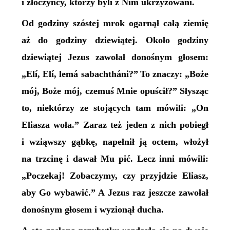
i złoczyńcy, którzy byli z Nim ukrzyżowani.
Od godziny szóstej mrok ogarnął całą ziemię
aż do godziny dziewiątej. Około godziny
dziewiątej Jezus zawołał donośnym głosem:
„Elí, Elí, lemá sabachtháni?”
To znaczy: „Boże
mój, Boże mój, czemuś Mnie opuścił?” Słysząc
to, niektórzy ze stojących tam mówili: „On
Eliasza woła.” Zaraz też jeden z nich pobiegł
i wziąwszy gąbkę, napełnił ją octem, włożył
na trzcinę i dawał Mu pić. Lecz inni mówili:
„Poczekaj! Zobaczymy, czy przyjdzie Eliasz,
aby Go wybawić.” A Jezus raz jeszcze zawołał
donośnym głosem i wyzionął ducha.