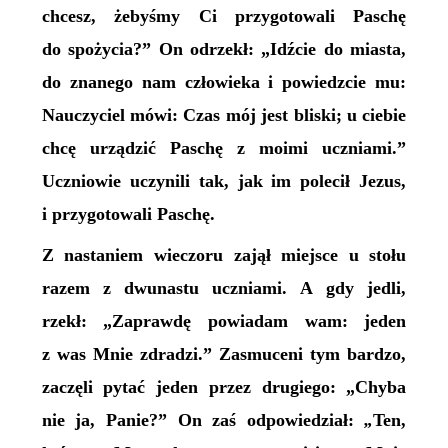
chcesz, żebyśmy Ci przygotowali Paschę
do spożycia?” On odrzekł: „Idźcie do miasta,
do znanego nam człowieka i powiedzcie mu:
Nauczyciel mówi: Czas mój jest bliski; u ciebie
chcę urządzić Paschę z moimi uczniami.”
Uczniowie uczynili tak, jak im polecił Jezus,
i przygotowali Paschę.
Z nastaniem wieczoru zajął miejsce u stołu
razem z dwunastu uczniami. A gdy jedli,
rzekł: „Zaprawdę powiadam wam: jeden
z was Mnie zdradzi.” Zasmuceni tym bardzo,
zaczęli pytać jeden przez drugiego: „Chyba
nie ja, Panie?” On zaś odpowiedział:
„
Ten,