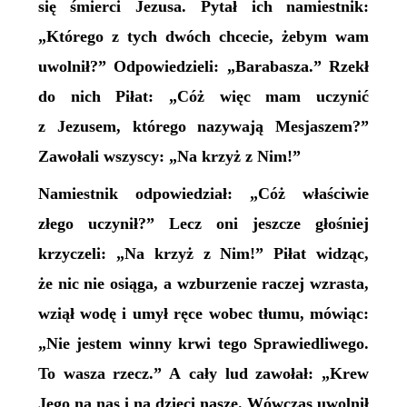
się śmierci Jezusa. Pytał ich namiestnik:
„Którego z tych dwóch chcecie, żebym wam
uwolnił?” Odpowiedzieli: „Barabasza.” Rzekł
do nich Piłat: „Cóż więc mam uczynić
z Jezusem, którego nazywają Mesjaszem?”
Zawołali wszyscy: „Na krzyż z Nim!”
Namiestnik odpowiedział: „Cóż właściwie
złego uczynił?” Lecz oni jeszcze głośniej
krzyczeli: „Na krzyż z Nim!” Piłat widząc,
że nic nie osiąga, a wzburzenie raczej wzrasta,
wziął wodę i umył ręce wobec tłumu, mówiąc:
„Nie jestem winny krwi tego Sprawiedliwego.
To wasza rzecz.” A cały lud zawołał: „Krew
Jego na nas i na dzieci nasze. Wówczas uwolnił