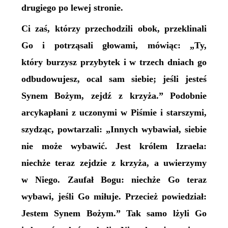
drugiego po lewej stronie.
Ci zaś, którzy przechodzili obok, przeklinali
Go i potrząsali głowami, mówiąc: „Ty,
który burzysz przybytek i w trzech dniach go
odbudowujesz, ocal sam siebie; jeśli jesteś
Synem Bożym, zejdź z krzyża.” Podobnie
arcykapłani z uczonymi w Piśmie i starszymi,
szydząc, powtarzali: „Innych wybawiał, siebie
nie może wybawić. Jest królem Izraela:
niechże teraz zejdzie z krzyża, a uwierzymy
w Niego. Zaufał Bogu: niechże Go teraz
wybawi, jeśli Go miłuje. Przecież powiedział:
Jestem Synem Bożym.” Tak samo lżyli Go