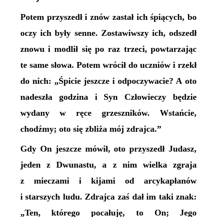
Potem przyszedł i znów zastał ich śpiących, bo
oczy ich były senne. Zostawiwszy ich, odszedł
znowu i modlił się po raz trzeci, powtarzając
te same słowa. Potem wrócił do uczniów i rzekł
do nich: „Śpicie jeszcze i odpoczywacie? A oto
nadeszła godzina i Syn Człowieczy będzie
wydany w ręce grzeszników. Wstańcie,
chodźmy; oto się zbliża mój zdrajca.”
Gdy On jeszcze mówił, oto przyszedł Judasz,
jeden z Dwunastu, a z nim wielka zgraja
z mieczami i kijami od arcykapłanów
i starszych ludu. Zdrajca zaś dał im taki znak:
„
Ten, którego pocałuję, to On; Jego