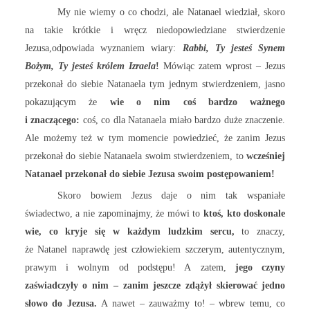
My nie wiemy o co chodzi, ale Natanael wiedział, skoro
na takie krótkie i wręcz niedopowiedziane stwierdzenie
Jezusa,odpowiada wyznaniem wiary:
Rabbi, Ty jesteś Synem
Bożym, Ty jesteś królem Izraela
!
Mówiąc zatem wprost – Jezus
przekonał do siebie Natanaela tym jednym stwierdzeniem, jasno
pokazującym że
wie o nim coś bardzo ważnego
i znaczącego:
coś, co dla Natanaela miało bardzo duże znaczenie.
Ale możemy też w tym momencie powiedzieć, że zanim Jezus
przekonał do siebie Natanaela swoim stwierdzeniem, to
wcześniej
Natanael przekonał do siebie Jezusa swoim postępowaniem!
Skoro bowiem Jezus daje o nim tak wspaniałe
świadectwo, a nie zapominajmy, że mówi to
ktoś, kto doskonale
wie, co kryje się w każdym ludzkim sercu,
to znaczy,
że Natanel naprawdę jest człowiekiem szczerym, autentycznym,
prawym i wolnym od podstępu! A zatem,
jego czyny
zaświadczyły o nim – zanim jeszcze zdążył skierować jedno
słowo do Jezusa.
A nawet – zauważmy to! – wbrew temu, co