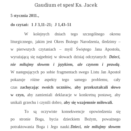
Gaudium et spes! Ks. Jacek
5 stycznia 2011.,
do czytań: 1 J 3,11–21; J 1,43–51
W kolejnych dniach tego szczególnego okresu
liturgicznego, jakim jest Okres Bożego Narodzenia, śledzimy –
w pierwszych czytaniach – myśl Świętego Jana Apostoła,
wyrażającą się najpełniej w słowach dzisiaj odczytanych:
Dzieci,
nie miłujmy słowem i językiem, ale czynem i prawdą
.
W następujących po sobie fragmentach swego Listu Jan Apostoł
pokazuje różne aspekty tego samego problemu, cały
czas
zachęcając swoich uczniów, aby przekształcali słowo
w czyn,
aby zamieniali deklaracje w konkretną postawę, aby
unikali grzechu i czynili dobro,
aby się wzajemnie miłowali.
To są oczywiste konsekwencje opowiedzenia się
po stronie Boga, bycia dzieckiem Bożym, poważnego
potraktowania Boga i Jego nauki.
Dzieci, nie miłujmy słowem