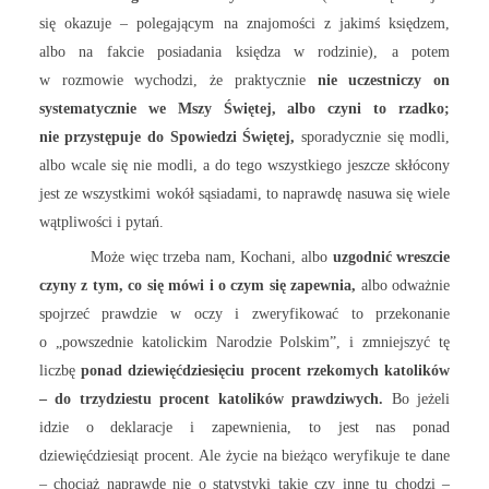
się okazuje – polegającym na znajomości z jakimś księdzem,
albo na fakcie posiadania księdza w rodzinie), a potem
w rozmowie wychodzi, że praktycznie
nie uczestniczy on
systematycznie we Mszy Świętej, albo czyni to rzadko;
nie przystępuje do Spowiedzi Świętej,
sporadycznie się modli,
albo wcale się nie modli, a do tego wszystkiego jeszcze skłócony
jest ze wszystkimi wokół sąsiadami, to naprawdę nasuwa się wiele
wątpliwości i pytań.
Może więc trzeba nam, Kochani, albo
uzgodnić wreszcie
czyny z tym, co się mówi i o czym się zapewnia,
albo odważnie
spojrzeć prawdzie w oczy i zweryfikować to przekonanie
o „powszednie katolickim Narodzie Polskim”, i zmniejszyć tę
liczbę
ponad dziewięćdziesięciu procent rzekomych katolików
– do trzydziestu procent katolików prawdziwych.
Bo jeżeli
idzie o deklaracje i zapewnienia, to jest nas ponad
dziewięćdziesiąt procent. Ale życie na bieżąco weryfikuje te dane
– chociaż naprawdę nie o statystyki takie czy inne tu chodzi –