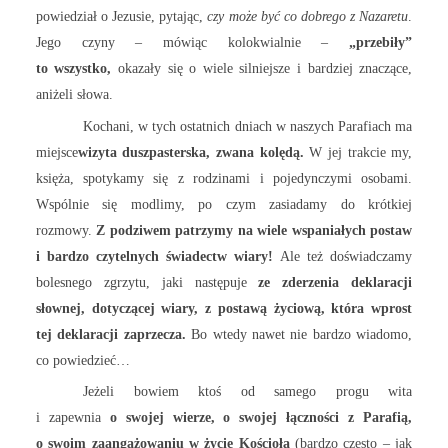
powiedział o Jezusie, pytając,
czy może być co dobrego z Nazaretu
.
Jego czyny – mówiąc kolokwialnie –
„przebiły”
to wszystko,
okazały się o wiele silniejsze i bardziej znaczące,
aniżeli słowa.
Kochani, w tych ostatnich dniach w naszych Parafiach ma
miejsce
wizyta duszpasterska, zwana kolędą.
W jej trakcie my,
księża, spotykamy się z rodzinami i pojedynczymi osobami.
Wspólnie się modlimy, po czym zasiadamy do krótkiej
rozmowy.
Z podziwem patrzymy na wiele wspaniałych postaw
i bardzo czytelnych świadectw wiary!
Ale też doświadczamy
bolesnego zgrzytu, jaki następuje
ze zderzenia deklaracji
słownej, dotyczącej wiary, z postawą życiową, która wprost
tej deklaracji zaprzecza.
Bo wtedy nawet nie bardzo wiadomo,
co powiedzieć…
Jeżeli bowiem ktoś od samego progu wita
i zapewnia
o swojej wierze, o swojej łączności z Parafią,
o swoim zaangażowaniu w życie Kościoła
(bardzo często – jak