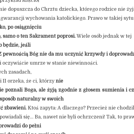
 przykład Kościół
ie dopuszcza do Chrztu dziecka, którego rodzice nie żyj
ą gwarancji wychowania katolickiego. Prawo w takiej sytu
ko, po osiągnięciu
, samo o ten Sakrament poprosi.
Wiele osób jednak w tej
o będzie, jeśli
Z pewnością Bóg nie da mu uczynić krzywdy i doprowadz
li oczywiście umrze w stanie niewinności.
ch zasadach,
II orzeka, że ci, którzy
nie
ie poznali Boga, ale żyją zgodnie z głosem sumienia
i c
 sposób naturalny w swoich
ć zbawieni.
Ktoś zapyta: A dlaczego? Przecież nie chodzil
spowiadali się… Ba, nawet nie byli ochrzczeni! Tak, to pra
oprowadzi do pełni