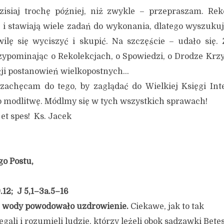
zisiaj trochę później, niż zwykle – przepraszam. Reko
 i stawiają wiele zadań do wykonania, dlatego wyszuku
ilę się wyciszyć i skupić. Na szczęście – udało się.
zypominając o Rekolekcjach, o Spowiedzi, o Drodze Krz
acji postanowień wielkopostnych…
cam do tego, by zaglądać do Wielkiej Księgi Inten
 modlitwę. Módlmy się w tych wszystkich sprawach!
pes! Ks. Jacek
go Postu,
.12; J 5,1–3a.5–16
 wody powodowało uzdrowienie.
Ciekawe, jak to tak
gali i rozumieli ludzie, którzy leżeli obok sadzawki Bet