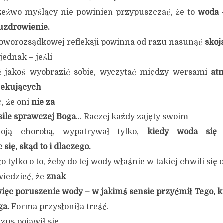
rzeźwo myślący nie powinien przypuszczać, że to
woda –
uzdrowienie.
roworozsądkowej refleksji powinna od razu nasunąć
skoj
jednak – jeśli
 jakoś wyobrazić sobie, wyczytać między wersami
at
zekujących
, że oni
nie za
sile sprawczej Boga
… Raczej każdy zajęty swoim
woją chorobą, wypatrywał tylko,
kiedy woda się 
 się, skąd to i dlaczego.
tylko o to, żeby do tej wody właśnie w takiej chwili się 
iedzieć, że
znak
ięc poruszenie wody – w jakimś sensie przyćmił Tego, k
ga.
Forma przysłoniła treść.
ezus pojawił się