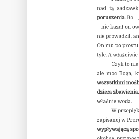
nad tą sadzawk
poruszenia.
Bo – 
– nie kazał on o
nie prowadził, a
On mu po prostu
tyle. A właściwie 
Czyli to ni
ale moc Boga, k
wszystkimi możl
dzieła zbawienia
właśnie woda.
W przepiękn
zapisanej w Pror
wypływającą spod
okolicę, przynos