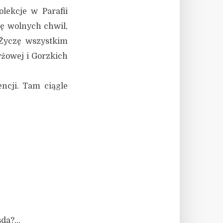
lekcje w Parafii
ję wolnych chwil,
 Życzę wszystkim
yżowej i Gorzkich
cji. Tam ciągle
esda?…