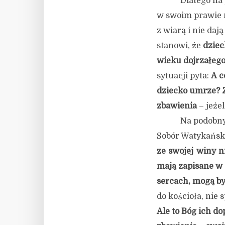
Dlatego na
w swoim prawie n
z wiarą i nie daj
stanowi, że
dziec
wieku dojrzałego
sytuacji pyta:
A c
dziecko umrze? 
zbawienia
– jeże
Na podobny
Sobór Watykański 
ze swojej winy n
mają
zapisane w
sercach, mogą by
do kościoła, nie 
Ale to Bóg ich d