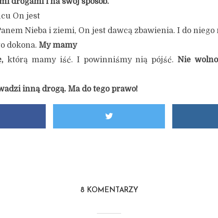
mi drogami i na swój sposób.
ńcu On jest
Panem Nieba i ziemi, On jest dawcą zbawienia. I do niego
go dokona.
My mamy
,
którą mamy iść. I powinniśmy nią pójść.
Nie wolno
adzi inną drogą. Ma do tego prawo!
8 KOMENTARZY