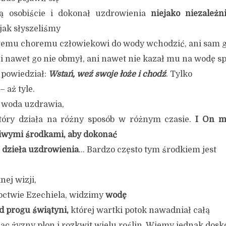
ą osobiście i dokonał uzdrowienia
niejako niezależn
jak słyszeliśmy
wemu choremu człowiekowi do wody wchodzić, ani sam g
ni nawet go nie obmył, ani nawet nie kazał mu na wodę sp
 powiedział:
Wstań, weź swoje łoże i chodź
. Tylko
– aż tyle.
e woda uzdrawia,
tóry działa na różny sposób w różnym czasie.
I On mo
iwymi środkami, aby dokonać
, dzieła uzdrowienia
… Bardzo często tym środkiem jest
ej wizji,
octwie Ezechiela, widzimy
wodę
 progu świątyni,
której wartki potok nawadniał całą
ząc żyzny plon i rozkwit wielu roślin. Wiemy jednak dosk