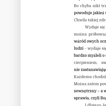
Bo chyba nikt t
powoduje jakieś 
Chwila takiej zd
Wydaje się 
można próbować
wśród owych oc
ludzi
– wydaje się
bardzo myśleli o 
cierpieniem, s
nie zastanawiając
Każdemu chodziło 
Można zatem pow
zewnętrzny – a w
sprawia, czyli Bo
I dlatego J