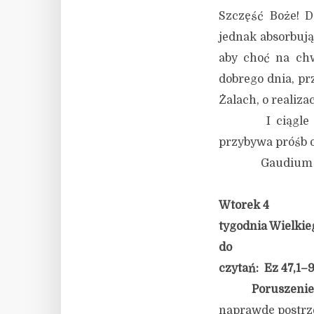
Szczęść Boże! D
jednak absorbują
aby choć na chw
dobrego dnia, pr
Żalach, o realiz
I ciągle zachę
przybywa próśb o
Gaudium et s
Wtorek 4
tygodnia Wielkie
do
czytań: Ez 47,1–9
Poruszenie
naprawdę postrze