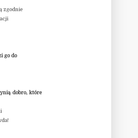
ą zgodnie
acji
i go do
zynią dobro, które
i
wda!