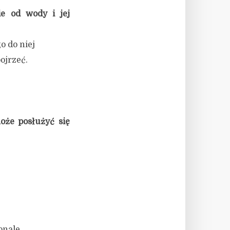
ie od wody i jej
o do niej
ojrzeć.
że posłużyć się
onale,