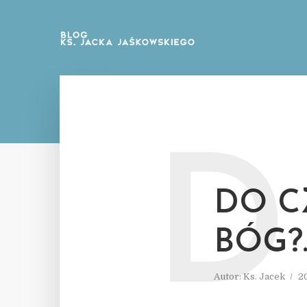
D
DO C
BÓG?
Autor:
Ks. Jacek
2