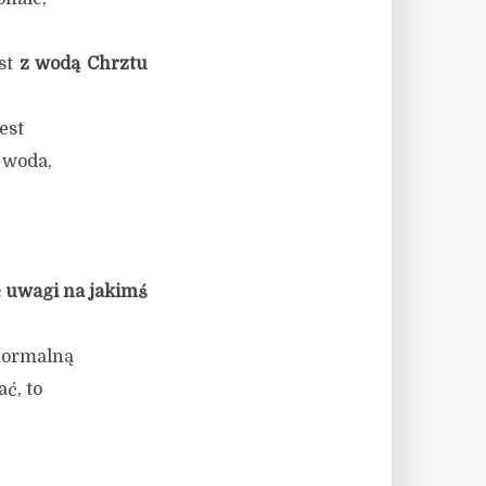
st
z wodą Chrztu
est
 woda,
 uwagi na jakimś
 normalną
ć, to