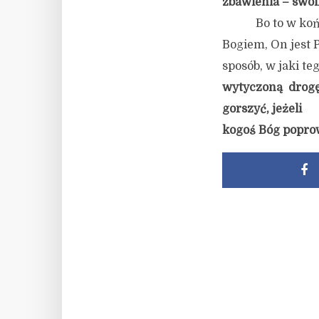
zbawienia – swoi
Bo to w ko
Bogiem, On jest 
sposób, w jaki te
wytyczoną drogę
gorszyć, jeżeli
kogoś Bóg poprow