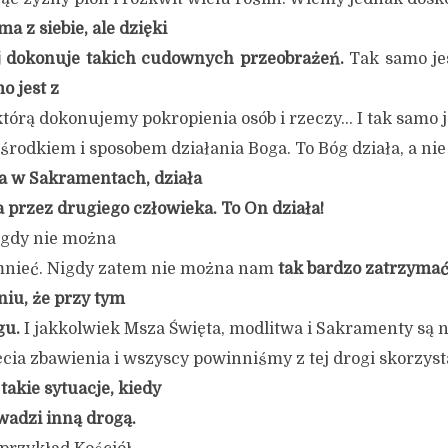
ma z siebie, ale dzięki
j dokonuje takich cudownych przeobrażeń.
Tak samo je
o jest z
tórą dokonujemy pokropienia osób i rzeczy… I tak samo j
rodkiem i sposobem działania Boga. To Bóg działa, a nie
ła w Sakramentach, działa
a przez drugiego człowieka. To On działa!
igdy nie można
nieć. Nigdy zatem nie można nam
tak bardzo zatrzymać
niu, że przy tym
gu.
I jakkolwiek Msza Święta, modlitwa i Sakramenty są
cia zbawienia i wszyscy powinniśmy z tej drogi skorzysta
takie sytuacje, kiedy
adzi inną drogą.