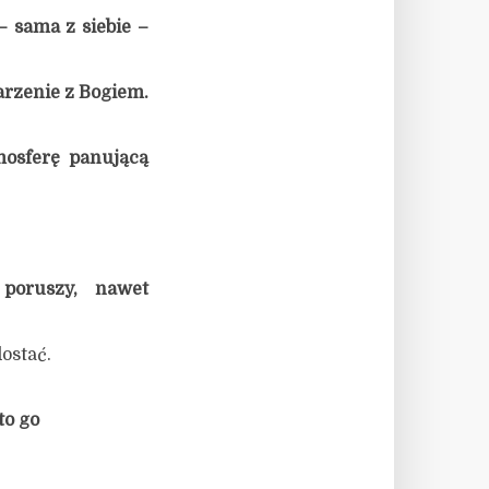
 sama z siebie –
arzenie z Bogiem.
mosferę panującą
poruszy, nawet
dostać.
to go