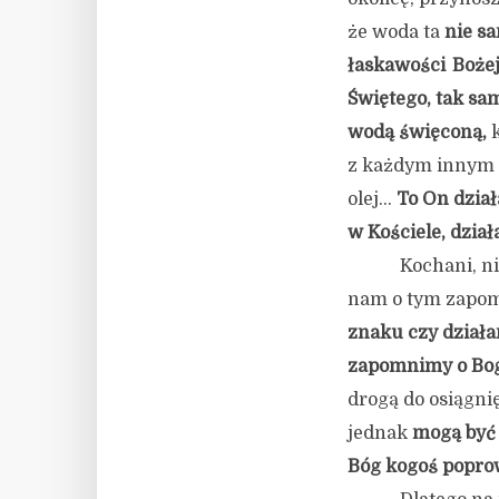
że woda ta
nie sa
łaskawości Boże
Świętego, tak sam
wodą święconą,
k
z każdym innym ś
olej…
To On dzia
w Kościele, dział
Kochani, n
nam o tym zapom
znaku czy działa
zapomnimy o Bo
drogą do osiągnię
jednak
mogą być 
Bóg kogoś poprow