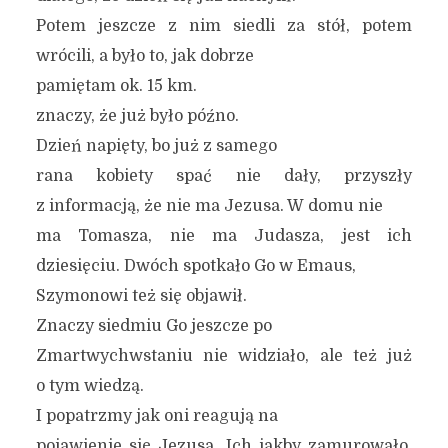
Potem jeszcze z nim siedli za stół, potem
wrócili, a było to, jak dobrze
pamiętam ok. 15 km.
znaczy, że już było późno.
Dzień napięty, bo już z samego
rana kobiety spać nie dały, przyszły
z informacją, że nie ma Jezusa. W domu nie
ma Tomasza, nie ma Judasza, jest ich
dziesięciu. Dwóch spotkało Go w Emaus,
Szymonowi też się objawił.
Znaczy siedmiu Go jeszcze po
Zmartwychwstaniu nie widziało, ale też już
o tym wiedzą.
I popatrzmy jak oni reagują na
pojawienie się Jezusa. Ich jakby zamurowało.