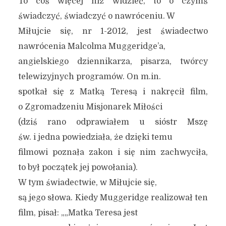
To coś więcej niż widzieć, to o czymś
świadczyć, świadczyć o nawróceniu. W
Miłujcie się, nr 1-2012, jest świadectwo
nawrócenia Malcolma Muggeridge’a,
angielskiego dziennikarza, pisarza, twórcy
telewizyjnych programów. On m.in.
spotkał się z Matką Teresą i nakręcił film,
o Zgromadzeniu Misjonarek Miłości
(dziś rano odprawiałem u sióstr Mszę
św. i jedna powiedziała, że dzięki temu
filmowi poznała zakon i się nim zachwyciła,
to był początek jej powołania).
W tym świadectwie, w Miłujcie się,
są jego słowa. Kiedy Muggeridge realizował ten
film, pisał: „„Matka Teresa jest