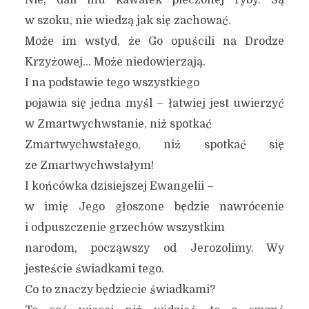
Nie, dali mu kawałek pieczonej ryby. Są
w szoku, nie wiedzą jak się zachować.
Może im wstyd, że Go opuścili na Drodze
Krzyżowej… Może niedowierzają.
I na podstawie tego wszystkiego
pojawia się jedna myśl – łatwiej jest uwierzyć
w Zmartwychwstanie, niż spotkać
Zmartwychwstałego, niż spotkać się
ze Zmartwychwstałym!
I końcówka dzisiejszej Ewangelii –
w imię Jego głoszone będzie nawrócenie
i odpuszczenie grzechów wszystkim
narodom, począwszy od Jerozolimy. Wy
jesteście świadkami tego.
Co to znaczy będziecie świadkami?