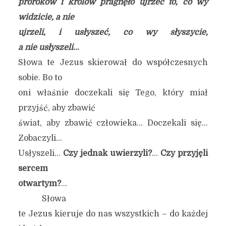
proroków i królów pragnęło ujrzeć to, co wy
widzicie, a nie
ujrzeli, i usłyszeć, co wy słyszycie,
a nie usłyszeli
…
Słowa te Jezus skierował do współczesnych
sobie. Bo to
oni właśnie doczekali się Tego, który miał
przyjść, aby zbawić
świat, aby zbawić człowieka… Doczekali się…
Zobaczyli…
Usłyszeli…
Czy jednak uwierzyli?
…
Czy przyjęli
sercem
otwartym?
…
Słowa
te Jezus kieruje do nas wszystkich – do każdej