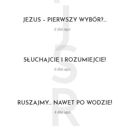
J
JEZUS – PIERWSZY WYBÓR?…
2 dni ago
S
SŁUCHAJCIE I ROZUMIEJCIE!
3 dni ago
R
RUSZAJMY… NAWET PO WODZIE!
4 dni ago