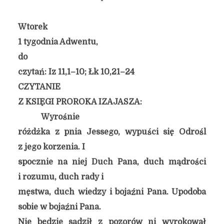
Wtorek
1 tygodnia Adwentu,
do
czytań: Iz 11,1–10; Łk 10,21–24
CZYTANIE
Z KSIĘGI PROROKA IZAJASZA:
Wyrośnie
różdżka z pnia Jessego, wypuści się Odrośl
z jego korzenia. I
spocznie na niej Duch Pana, duch mądrości
i rozumu, duch rady i
męstwa, duch wiedzy i bojaźni Pana. Upodoba
sobie w bojaźni Pana.
Nie będzie sądził z pozorów ni wyrokował