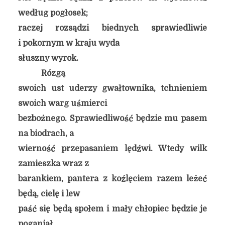
według pogłosek;
raczej rozsądzi biednych sprawiedliwie
i pokornym w kraju wyda
słuszny wyrok.
Rózgą
swoich ust uderzy gwałtownika, tchnieniem
swoich warg uśmierci
bezbożnego. Sprawiedliwość będzie mu pasem
na biodrach, a
wierność przepasaniem lędźwi. Wtedy wilk
zamieszka wraz z
barankiem, pantera z koźlęciem razem leżeć
będą, cielę i lew
paść się będą społem i mały chłopiec będzie je
poganiał.