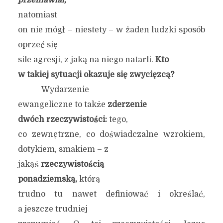
przemawiał,
natomiast
on nie mógł – niestety – w żaden ludzki sposób
oprzeć się
sile agresji, z jaką na niego natarli.
Kto
w takiej sytuacji okazuje się zwycięzcą?
Wydarzenie
ewangeliczne to także
zderzenie
dwóch rzeczywistości:
tego,
co zewnętrzne, co doświadczalne wzrokiem,
dotykiem, smakiem – z
jakąś
rzeczywistością
ponadziemską,
którą
trudno tu nawet definiować i określać,
a jeszcze trudniej